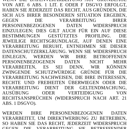
VON ART. 6 ABS. 1 LIT. E ODER F DSGVO ERFOLGT,
HABEN SIE JEDERZEIT DAS RECHT, AUS GRÜNDEN, DIE
SICH AUS IHRER BESONDEREN SITUATION ERGEBEN,
GEGEN DIE VERARBEITUNG IHRER
PERSONENBEZOGENEN DATEN WIDERSPRUCH
EINZULEGEN; DIES GILT AUCH FÜR EIN AUF DIESE
BESTIMMUNGEN GESTÜTZTES PROFILING. DIE
JEWEILIGE RECHTSGRUNDLAGE, AUF DENEN EINE
VERARBEITUNG BERUHT, ENTNEHMEN SIE DIESER
DATENSCHUTZERKLÄRUNG. WENN SIE WIDERSPRUCH
EINLEGEN, WERDEN WIR IHRE BETROFFENEN
PERSONENBEZOGENEN DATEN NICHT MEHR
VERARBEITEN, ES SEI DENN, WIR KÖNNEN
ZWINGENDE SCHUTZWÜRDIGE GRÜNDE FÜR DIE
VERARBEITUNG NACHWEISEN, DIE IHRE INTERESSEN,
RECHTE UND FREIHEITEN ÜBERWIEGEN ODER DIE
VERARBEITUNG DIENT DER GELTENDMACHUNG,
AUSÜBUNG ODER VERTEIDIGUNG VON
RECHTSANSPRÜCHEN (WIDERSPRUCH NACH ART. 21
ABS. 1 DSGVO).
WERDEN IHRE PERSONENBEZOGENEN DATEN
VERARBEITET, UM DIREKTWERBUNG ZU BETREIBEN,
SO HABEN SIE DAS RECHT, JEDERZEIT WIDERSPRUCH
GEGEN DIE VERARBEITUNG SIE BETREFFENDER