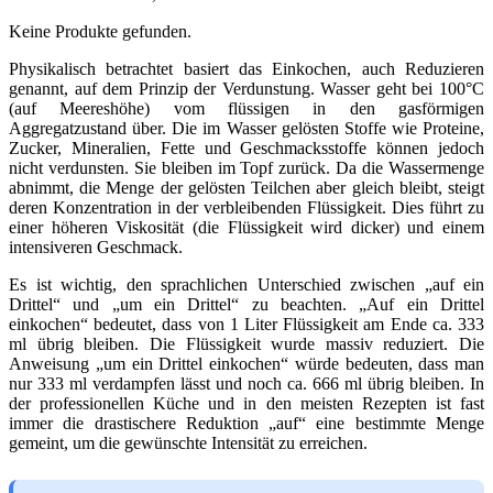
Keine Produkte gefunden.
Physikalisch betrachtet basiert das Einkochen, auch Reduzieren
genannt, auf dem Prinzip der Verdunstung. Wasser geht bei 100°C
(auf Meereshöhe) vom flüssigen in den gasförmigen
Aggregatzustand über. Die im Wasser gelösten Stoffe wie Proteine,
Zucker, Mineralien, Fette und Geschmacksstoffe können jedoch
nicht verdunsten. Sie bleiben im Topf zurück. Da die Wassermenge
abnimmt, die Menge der gelösten Teilchen aber gleich bleibt, steigt
deren Konzentration in der verbleibenden Flüssigkeit. Dies führt zu
einer höheren Viskosität (die Flüssigkeit wird dicker) und einem
intensiveren Geschmack.
Es ist wichtig, den sprachlichen Unterschied zwischen „auf ein
Drittel“ und „um ein Drittel“ zu beachten. „Auf ein Drittel
einkochen“ bedeutet, dass von 1 Liter Flüssigkeit am Ende ca. 333
ml übrig bleiben. Die Flüssigkeit wurde massiv reduziert. Die
Anweisung „um ein Drittel einkochen“ würde bedeuten, dass man
nur 333 ml verdampfen lässt und noch ca. 666 ml übrig bleiben. In
der professionellen Küche und in den meisten Rezepten ist fast
immer die drastischere Reduktion „auf“ eine bestimmte Menge
gemeint, um die gewünschte Intensität zu erreichen.