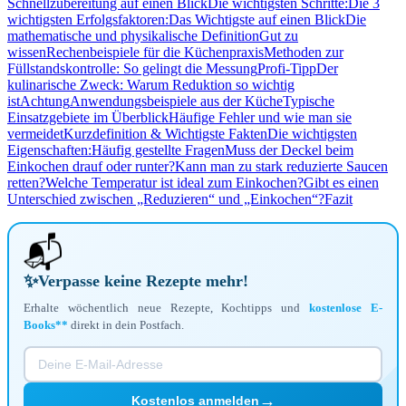
Schnellzubereitung auf einen Blick
Die wichtigsten Schritte:
Die 3
wichtigsten Erfolgsfaktoren:
Das Wichtigste auf einen Blick
Die
mathematische und physikalische Definition
Gut zu
wissen
Rechenbeispiele für die Küchenpraxis
Methoden zur
Füllstandskontrolle: So gelingt die Messung
Profi-Tipp
Der
kulinarische Zweck: Warum Reduktion so wichtig
ist
Achtung
Anwendungsbeispiele aus der Küche
Typische
Einsatzgebiete im Überblick
Häufige Fehler und wie man sie
vermeidet
Kurzdefinition & Wichtigste Fakten
Die wichtigsten
Eigenschaften:
Häufig gestellte Fragen
Muss der Deckel beim
Einkochen drauf oder runter?
Kann man zu stark reduzierte Saucen
retten?
Welche Temperatur ist ideal zum Einkochen?
Gibt es einen
Unterschied zwischen „Reduzieren“ und „Einkochen“?
Fazit
📬
✨
Verpasse keine Rezepte mehr!
Erhalte wöchentlich neue Rezepte, Kochtipps und
kostenlose E-
Books**
direkt in dein Postfach.
→
Kostenlos anmelden