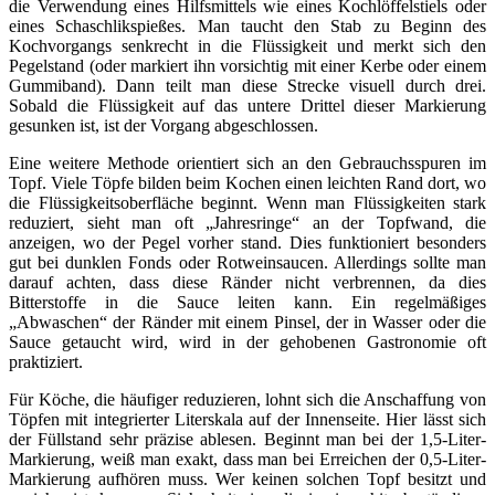
die Verwendung eines Hilfsmittels wie eines Kochlöffelstiels oder
eines Schaschlikspießes. Man taucht den Stab zu Beginn des
Kochvorgangs senkrecht in die Flüssigkeit und merkt sich den
Pegelstand (oder markiert ihn vorsichtig mit einer Kerbe oder einem
Gummiband). Dann teilt man diese Strecke visuell durch drei.
Sobald die Flüssigkeit auf das untere Drittel dieser Markierung
gesunken ist, ist der Vorgang abgeschlossen.
Eine weitere Methode orientiert sich an den Gebrauchsspuren im
Topf. Viele Töpfe bilden beim Kochen einen leichten Rand dort, wo
die Flüssigkeitsoberfläche beginnt. Wenn man Flüssigkeiten stark
reduziert, sieht man oft „Jahresringe“ an der Topfwand, die
anzeigen, wo der Pegel vorher stand. Dies funktioniert besonders
gut bei dunklen Fonds oder Rotweinsaucen. Allerdings sollte man
darauf achten, dass diese Ränder nicht verbrennen, da dies
Bitterstoffe in die Sauce leiten kann. Ein regelmäßiges
„Abwaschen“ der Ränder mit einem Pinsel, der in Wasser oder die
Sauce getaucht wird, wird in der gehobenen Gastronomie oft
praktiziert.
Für Köche, die häufiger reduzieren, lohnt sich die Anschaffung von
Töpfen mit integrierter Literskala auf der Innenseite. Hier lässt sich
der Füllstand sehr präzise ablesen. Beginnt man bei der 1,5-Liter-
Markierung, weiß man exakt, dass man bei Erreichen der 0,5-Liter-
Markierung aufhören muss. Wer keinen solchen Topf besitzt und