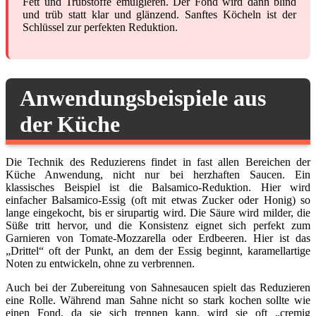
Fett und Trübstoffe emulgieren. Der Fond wird dann blind
und trüb statt klar und glänzend. Sanftes Köcheln ist der
Schlüssel zur perfekten Reduktion.
Anwendungsbeispiele aus
der Küche
Die Technik des Reduzierens findet in fast allen Bereichen der
Küche Anwendung, nicht nur bei herzhaften Saucen. Ein
klassisches Beispiel ist die Balsamico-Reduktion. Hier wird
einfacher Balsamico-Essig (oft mit etwas Zucker oder Honig) so
lange eingekocht, bis er sirupartig wird. Die Säure wird milder, die
Süße tritt hervor, und die Konsistenz eignet sich perfekt zum
Garnieren von Tomate-Mozzarella oder Erdbeeren. Hier ist das
„Drittel“ oft der Punkt, an dem der Essig beginnt, karamellartige
Noten zu entwickeln, ohne zu verbrennen.
Auch bei der Zubereitung von Sahnesaucen spielt das Reduzieren
eine Rolle. Während man Sahne nicht so stark kochen sollte wie
einen Fond, da sie sich trennen kann, wird sie oft „cremig