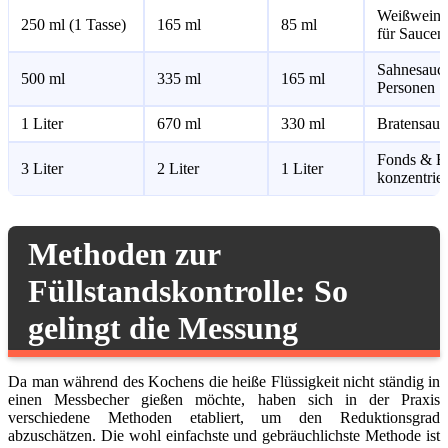
Weißweinr
250 ml (1 Tasse)
165 ml
85 ml
für Saucen
Sahnesauce
500 ml
335 ml
165 ml
Personen
1 Liter
670 ml
330 ml
Bratensauce
Fonds & B
3 Liter
2 Liter
1 Liter
konzentrie
Methoden zur
Füllstandskontrolle: So
gelingt die Messung
Da man während des Kochens die heiße Flüssigkeit nicht ständig in
einen Messbecher gießen möchte, haben sich in der Praxis
verschiedene Methoden etabliert, um den Reduktionsgrad
abzuschätzen. Die wohl einfachste und gebräuchlichste Methode ist