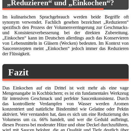
„Reduzieren“ und „Einkochen“?
Im kulinarischen Sprachgebrauch werden beide Begriffe oft
synonym verwendet. Fachlich gesehen bezeichnet „Reduzieren“
spezifisch den Prozess der Volumenverringerung zur Geschmacks-
und Konsistenzverbesserung bei der direkten Zubereitung.
„Einkochen“ kann im Deutschen allerdings auch das Konservieren
von Lebensmitteln in Gläsern (Wecken) bedeuten. Im Kontext von
Saucenrezepten meint „Einkochen“ jedoch immer das Reduzieren
der Flüssigkeit.
Fazit
Das Einkochen auf ein Drittel ist weit mehr als eine vage
Mengenangabe in Kochbüchern; es ist ein fundamentales Werkzeug
für intensiven Geschmack und perfekte Saucenkonsistenz. Durch
das kontrollierte Verdampfen von Wasser werden Aromen
konzentriert und natürliche Bindemittel wie Gelatine oder Pektin
aktiviert. Wer verstanden hat, dass es sich um eine Reduzierung des
Volumens um ca. 66% handelt, und wer die Geduld aufbringt,
diesen Prozess bei moderater Hitze und ohne Deckel durchzuführen,
wird mit Saucen belohnt, die an Qualität und Tiefe deutlich über