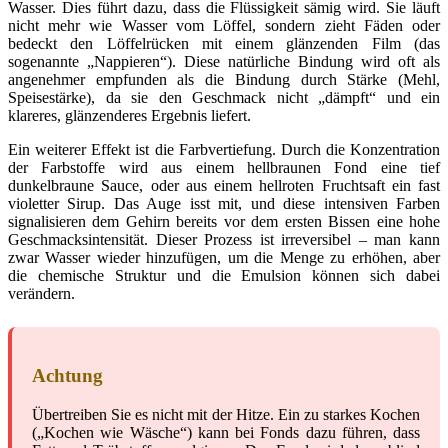
Wasser. Dies führt dazu, dass die Flüssigkeit sämig wird. Sie läuft
nicht mehr wie Wasser vom Löffel, sondern zieht Fäden oder
bedeckt den Löffelrücken mit einem glänzenden Film (das
sogenannte „Nappieren“). Diese natürliche Bindung wird oft als
angenehmer empfunden als die Bindung durch Stärke (Mehl,
Speisestärke), da sie den Geschmack nicht „dämpft“ und ein
klareres, glänzenderes Ergebnis liefert.
Ein weiterer Effekt ist die Farbvertiefung. Durch die Konzentration
der Farbstoffe wird aus einem hellbraunen Fond eine tief
dunkelbraune Sauce, oder aus einem hellroten Fruchtsaft ein fast
violetter Sirup. Das Auge isst mit, und diese intensiven Farben
signalisieren dem Gehirn bereits vor dem ersten Bissen eine hohe
Geschmacksintensität. Dieser Prozess ist irreversibel – man kann
zwar Wasser wieder hinzufügen, um die Menge zu erhöhen, aber
die chemische Struktur und die Emulsion können sich dabei
verändern.
Achtung
Übertreiben Sie es nicht mit der Hitze. Ein zu starkes Kochen
(„Kochen wie Wäsche“) kann bei Fonds dazu führen, dass