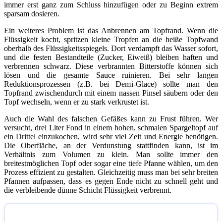
immer erst ganz zum Schluss hinzufügen oder zu Beginn extrem
sparsam dosieren.
Ein weiteres Problem ist das Anbrennen am Topfrand. Wenn die
Flüssigkeit kocht, spritzen kleine Tropfen an die heiße Topfwand
oberhalb des Flüssigkeitsspiegels. Dort verdampft das Wasser sofort,
und die festen Bestandteile (Zucker, Eiweiß) bleiben haften und
verbrennen schwarz. Diese verbrannten Bitterstoffe können sich
lösen und die gesamte Sauce ruinieren. Bei sehr langen
Reduktionsprozessen (z.B. bei Demi-Glace) sollte man den
Topfrand zwischendurch mit einem nassen Pinsel säubern oder den
Topf wechseln, wenn er zu stark verkrustet ist.
Auch die Wahl des falschen Gefäßes kann zu Frust führen. Wer
versucht, drei Liter Fond in einem hohen, schmalen Spargeltopf auf
ein Drittel einzukochen, wird sehr viel Zeit und Energie benötigen.
Die Oberfläche, an der Verdunstung stattfinden kann, ist im
Verhältnis zum Volumen zu klein. Man sollte immer den
breitestmöglichen Topf oder sogar eine tiefe Pfanne wählen, um den
Prozess effizient zu gestalten. Gleichzeitig muss man bei sehr breiten
Pfannen aufpassen, dass es gegen Ende nicht zu schnell geht und
die verbleibende dünne Schicht Flüssigkeit verbrennt.