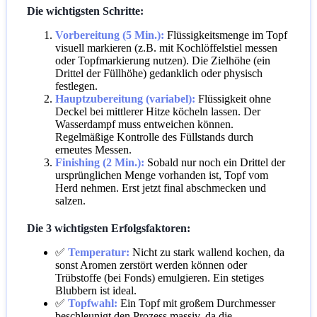
Die wichtigsten Schritte:
Vorbereitung (5 Min.):
Flüssigkeitsmenge im Topf
visuell markieren (z.B. mit Kochlöffelstiel messen
oder Topfmarkierung nutzen). Die Zielhöhe (ein
Drittel der Füllhöhe) gedanklich oder physisch
festlegen.
Hauptzubereitung (variabel):
Flüssigkeit ohne
Deckel bei mittlerer Hitze köcheln lassen. Der
Wasserdampf muss entweichen können.
Regelmäßige Kontrolle des Füllstands durch
erneutes Messen.
Finishing (2 Min.):
Sobald nur noch ein Drittel der
ursprünglichen Menge vorhanden ist, Topf vom
Herd nehmen. Erst jetzt final abschmecken und
salzen.
Die 3 wichtigsten Erfolgsfaktoren:
✅
Temperatur:
Nicht zu stark wallend kochen, da
sonst Aromen zerstört werden können oder
Trübstoffe (bei Fonds) emulgieren. Ein stetiges
Blubbern ist ideal.
✅
Topfwahl:
Ein Topf mit großem Durchmesser
beschleunigt den Prozess massiv, da die