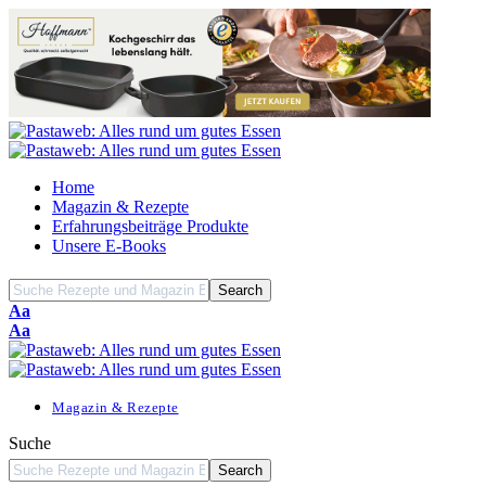
Home
Magazin & Rezepte
Erfahrungsbeiträge Produkte
Unsere E-Books
Font
Aa
Resizer
Font
Aa
Resizer
Magazin & Rezepte
Suche