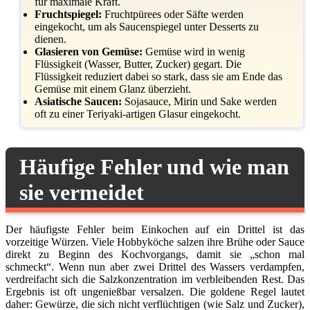
für maximale Kraft.
Fruchtspiegel:
Fruchtpürees oder Säfte werden
eingekocht, um als Saucenspiegel unter Desserts zu
dienen.
Glasieren von Gemüse:
Gemüse wird in wenig
Flüssigkeit (Wasser, Butter, Zucker) gegart. Die
Flüssigkeit reduziert dabei so stark, dass sie am Ende das
Gemüse mit einem Glanz überzieht.
Asiatische Saucen:
Sojasauce, Mirin und Sake werden
oft zu einer Teriyaki-artigen Glasur eingekocht.
Häufige Fehler und wie man
sie vermeidet
Der häufigste Fehler beim Einkochen auf ein Drittel ist das
vorzeitige Würzen. Viele Hobbyköche salzen ihre Brühe oder Sauce
direkt zu Beginn des Kochvorgangs, damit sie „schon mal
schmeckt“. Wenn nun aber zwei Drittel des Wassers verdampfen,
verdreifacht sich die Salzkonzentration im verbleibenden Rest. Das
Ergebnis ist oft ungenießbar versalzen. Die goldene Regel lautet
daher: Gewürze, die sich nicht verflüchtigen (wie Salz und Zucker),