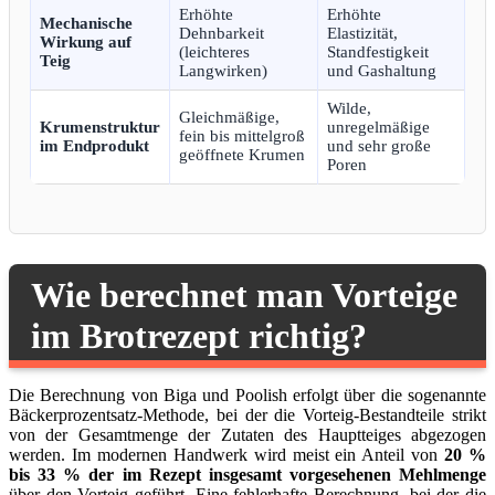
Erhöhte
Erhöhte
Mechanische
Dehnbarkeit
Elastizität,
Wirkung auf
(leichteres
Standfestigkeit
Teig
Langwirken)
und Gashaltung
Wilde,
Gleichmäßige,
Krumenstruktur
unregelmäßige
fein bis mittelgroß
im Endprodukt
und sehr große
geöffnete Krumen
Poren
Wie berechnet man Vorteige
im Brotrezept richtig?
Die Berechnung von Biga und Poolish erfolgt über die sogenannte
Bäckerprozentsatz-Methode, bei der die Vorteig-Bestandteile strikt
von der Gesamtmenge der Zutaten des Hauptteiges abgezogen
werden. Im modernen Handwerk wird meist ein Anteil von
20 %
bis 33 % der im Rezept insgesamt vorgesehenen Mehlmenge
über den Vorteig geführt. Eine fehlerhafte Berechnung, bei der die