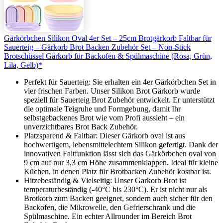
Gärkörbchen Silikon Oval 4er Set – 25cm Brotgärkorb Faltbar für
Sauerteig – Gärkorb Brot Backen Zubehör Set – Non-Stick
Brotschüssel Gärkorb für Backofen & Spülmaschine (Rosa, Grün,
Lila, Gelb)*
Perfekt für Sauerteig: Sie erhalten ein 4er Gärkörbchen Set in
vier frischen Farben. Unser Silikon Brot Gärkorb wurde
speziell für Sauerteig Brot Zubehör entwickelt. Er unterstützt
die optimale Teigruhe und Formgebung, damit Ihr
selbstgebackenes Brot wie vom Profi aussieht – ein
unverzichtbares Brot Back Zubehör.
Platzsparend & Faltbar: Dieser Gärkorb oval ist aus
hochwertigem, lebensmittelechtem Silikon gefertigt. Dank der
innovativen Faltfunktion lässt sich das Gärkörbchen oval von
9 cm auf nur 3,3 cm Höhe zusammenklappen. Ideal für kleine
Küchen, in denen Platz für Brotbacken Zubehör kostbar ist.
Hitzebeständig & Vielseitig: Unser Garkorb Brot ist
temperaturbeständig (-40°C bis 230°C). Er ist nicht nur als
Brotkorb zum Backen geeignet, sondern auch sicher für den
Backofen, die Mikrowelle, den Gefrierschrank und die
Spülmaschine. Ein echter Allrounder im Bereich Brot