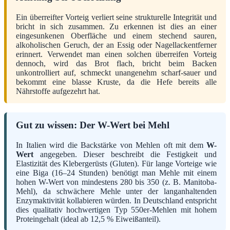
Ein überreifter Vorteig verliert seine strukturelle Integrität und
bricht in sich zusammen. Zu erkennen ist dies an einer
eingesunkenen Oberfläche und einem stechend sauren,
alkoholischen Geruch, der an Essig oder Nagellackentferner
erinnert. Verwendet man einen solchen überreifen Vorteig
dennoch, wird das Brot flach, bricht beim Backen
unkontrolliert auf, schmeckt unangenehm scharf-sauer und
bekommt eine blasse Kruste, da die Hefe bereits alle
Nährstoffe aufgezehrt hat.
Gut zu wissen: Der W-Wert bei Mehl
In Italien wird die Backstärke von Mehlen oft mit dem
W-
Wert
angegeben. Dieser beschreibt die Festigkeit und
Elastizität des Klebergerüsts (Gluten). Für lange Vorteige wie
eine Biga (16–24 Stunden) benötigt man Mehle mit einem
hohen W-Wert von mindestens 280 bis 350 (z. B. Manitoba-
Mehl), da schwächere Mehle unter der langanhaltenden
Enzymaktivität kollabieren würden. In Deutschland entspricht
dies qualitativ hochwertigen Typ 550er-Mehlen mit hohem
Proteingehalt (ideal ab 12,5 % Eiweißanteil).