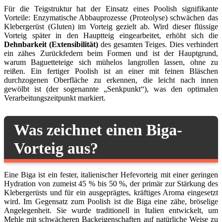
Für die Teigstruktur hat der Einsatz eines Poolish signifikante
Vorteile: Enzymatische Abbauprozesse (Proteolyse) schwächen das
Klebergerüst (Gluten) im Vorteig gezielt ab. Wird dieser flüssige
Vorteig später in den Hauptteig eingearbeitet, erhöht sich die
Dehnbarkeit (Extensibilität)
des gesamten Teiges. Dies verhindert
ein zähes Zurückfedern beim Formen und ist der Hauptgrund,
warum Baguetteteige sich mühelos langrollen lassen, ohne zu
reißen. Ein fertiger Poolish ist an einer mit feinen Bläschen
durchzogenen Oberfläche zu erkennen, die leicht nach innen
gewölbt ist (der sogenannte „Senkpunkt“), was den optimalen
Verarbeitungszeitpunkt markiert.
Was zeichnet einen Biga-
Vorteig aus?
Eine Biga ist ein fester, italienischer Hefevorteig mit einer geringen
Hydration von zumeist 45 % bis 50 %, der primär zur Stärkung des
Klebergerüsts und für ein ausgeprägtes, kräftiges Aroma eingesetzt
wird. Im Gegensatz zum Poolish ist die Biga eine zähe, bröselige
Angelegenheit. Sie wurde traditionell in Italien entwickelt, um
Mehle mit schwächeren Backeigenschaften auf natürliche Weise zu