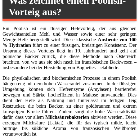
Was zeichnet einen Poolish-
Vorteig aus?
Ein Poolish ist ein flüssiger Hefevorteig, der aus gleichen
Gewichtsanteilen Mehl und Wasser sowie einer sehr geringen
Menge Hefe hergestellt wird. Diese klassische
Ausbeute von 100
% Hydration
führt zu einer flüssigen, breiartigen Konsistenz. Der
Ursprung dieses Vorteigs liegt im 19. Jahrhundert und geht auf
polnische Bäcker zurück, die diese Methode nach Österreich
brachten, von wo aus sie sich rasch im französischen Backwesen –
insbesondere bei der Herstellung von Baguettes – etablierte.
Die physikalischen und biochemischen Prozesse in einem Poolish
hängen eng mit dem hohen Wasseranteil zusammen. In der flüssigen
Umgebung können sich Hefeenzyme (Amylasen) barrierefrei
bewegen und Stärke hocheffizient in Maltose umwandeln. Dies
dient der Hefe als Nahrung und hinterlässt im fertigen Teig
Restzucker, die beim Backen zu einer goldbraunen und extrem
knusprigen Kruste führen. Zudem sorgt die hohe Wasseraktivität
dafür, dass vor allem
Milchsäurebakterien
aktiviert werden. Diese
erzeugen Milchsäure (Laktat), die für das typisch milde, leicht
buttrige bis süßliche Aroma von französischen Weißbroten
verantwortlich ist.