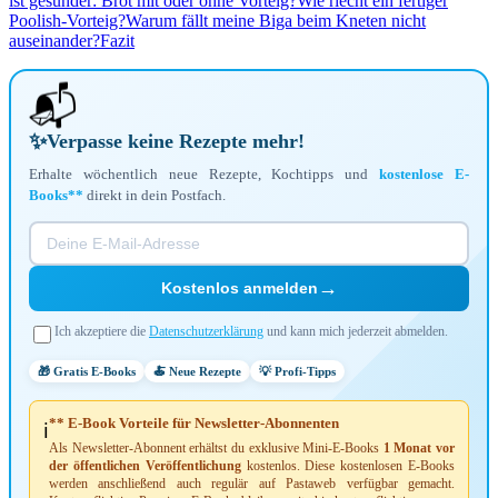
ist gesünder: Brot mit oder ohne Vorteig?
Wie riecht ein fertiger
Poolish-Vorteig?
Warum fällt meine Biga beim Kneten nicht
auseinander?
Fazit
📬
✨
Verpasse keine Rezepte mehr!
Erhalte wöchentlich neue Rezepte, Kochtipps und
kostenlose E-
Books**
direkt in dein Postfach.
→
Kostenlos anmelden
Ich akzeptiere die
Datenschutzerklärung
und kann mich jederzeit abmelden.
🎁 Gratis E-Books
🍝 Neue Rezepte
💡 Profi-Tipps
** E-Book Vorteile für Newsletter-Abonnenten
ℹ️
Als Newsletter-Abonnent erhältst du exklusive Mini-E-Books
1 Monat vor
der öffentlichen Veröffentlichung
kostenlos. Diese kostenlosen E-Books
werden anschließend auch regulär auf Pastaweb verfügbar gemacht.