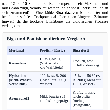
nach 12 bis 16 Stunden bei Raumtemperatur sein Maximum und
muss dann zügig verarbeitet werden, da er sonst übersäuert und in
sich zusammenfällt. Eine kühle Biga dagegen ist toleranter und
behält ihr stabiles Triebpotenzial über einen längeren Zeitraum
hinweg, da die trockene Umgebung die biologischen Prozesse
verlangsamt.
Biga und Poolish im direkten Vergleich
Merkmal
Poolish (flüssig)
Biga (fest)
Flüssig-breiig
Trocken, fest,
Konsistenz
(Viskosität ähnlich
löffelbar-bröselig
wie Waffelteig)
Hydration
100 % (z. B. 200
45 % bis 50 % (z.
(Mehl-Wasser-
g Mehl auf 200 g
B. 200 g Mehl auf
Verhältnis)
Wasser)
100 g Wasser)
Kräftig, nussig,
Mild, buttrig-süß,
leicht erdig-
Aromaprofil
milchsäuregeprägt
fruchtig
(Essigsäure)