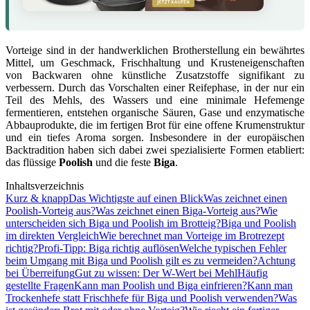
Vorteige sind in der handwerklichen Brotherstellung ein bewährtes
Mittel, um Geschmack, Frischhaltung und Krusteneigenschaften
von Backwaren ohne künstliche Zusatzstoffe signifikant zu
verbessern. Durch das Vorschalten einer Reifephase, in der nur ein
Teil des Mehls, des Wassers und eine minimale Hefemenge
fermentieren, entstehen organische Säuren, Gase und enzymatische
Abbauprodukte, die im fertigen Brot für eine offene Krumenstruktur
und ein tiefes Aroma sorgen. Insbesondere in der europäischen
Backtradition haben sich dabei zwei spezialisierte Formen etabliert:
das flüssige
Poolish
und die feste
Biga
.
Inhaltsverzeichnis
Kurz & knapp
Das Wichtigste auf einen Blick
Was zeichnet einen
Poolish-Vorteig aus?
Was zeichnet einen Biga-Vorteig aus?
Wie
unterscheiden sich Biga und Poolish im Brotteig?
Biga und Poolish
im direkten Vergleich
Wie berechnet man Vorteige im Brotrezept
richtig?
Profi-Tipp: Biga richtig auflösen
Welche typischen Fehler
beim Umgang mit Biga und Poolish gilt es zu vermeiden?
Achtung
bei Überreifung
Gut zu wissen: Der W-Wert bei Mehl
Häufig
gestellte Fragen
Kann man Poolish und Biga einfrieren?
Kann man
Trockenhefe statt Frischhefe für Biga und Poolish verwenden?
Was