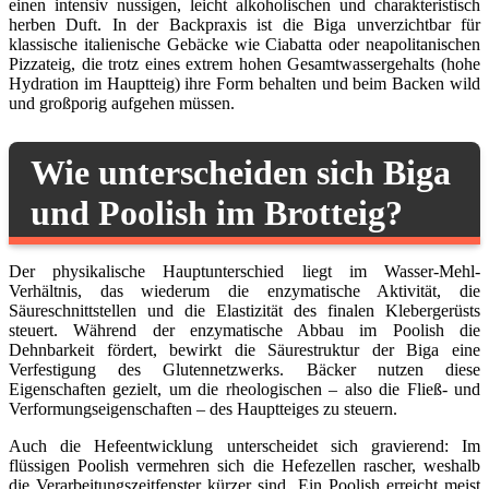
einen intensiv nussigen, leicht alkoholischen und charakteristisch
herben Duft. In der Backpraxis ist die Biga unverzichtbar für
klassische italienische Gebäcke wie Ciabatta oder neapolitanischen
Pizzateig, die trotz eines extrem hohen Gesamtwassergehalts (hohe
Hydration im Hauptteig) ihre Form behalten und beim Backen wild
und großporig aufgehen müssen.
Wie unterscheiden sich Biga
und Poolish im Brotteig?
Der physikalische Hauptunterschied liegt im Wasser-Mehl-
Verhältnis, das wiederum die enzymatische Aktivität, die
Säureschnittstellen und die Elastizität des finalen Klebergerüsts
steuert. Während der enzymatische Abbau im Poolish die
Dehnbarkeit fördert, bewirkt die Säurestruktur der Biga eine
Verfestigung des Glutennetzwerks. Bäcker nutzen diese
Eigenschaften gezielt, um die rheologischen – also die Fließ- und
Verformungseigenschaften – des Hauptteiges zu steuern.
Auch die Hefeentwicklung unterscheidet sich gravierend: Im
flüssigen Poolish vermehren sich die Hefezellen rascher, weshalb
die Verarbeitungszeitfenster kürzer sind. Ein Poolish erreicht meist