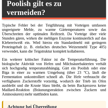
Poolish gilt es zu
vermeiden?
Typische Fehler bei der Teigführung mit Vorteigen umfassen
ungeeignete Mehle, zu warme Gärtemperaturen sowie das
Überschreiten der optimalen Reifezeit. Da Vorteige über viele
Stunden gären, wirken die mehligen Enzyme kontinuierlich auf das
Klebereiweiß ein. Wird hierzu ein Standardmehl mit geringem
Proteingehalt (z. B. einfaches deutsches Weizenmehl Type 405)
verwendet, kann die Teigstruktur komplett kollabieren.
Ein weiterer kritischer Faktor ist die Temperaturführung. Die
biologische Aktivität von Hefen und Milchsäurebakterien verhält
sich hochgradig temperaturabhängig. Gärt ein Poolish oder eine
Biga in einer zu warmen Umgebung (über 23 °C), läuft die
Fermentation unkontrolliert schnell ab. Die Hefe verbraucht die
verfügbaren Zuckerstoffe vorzeitig, wodurch der Trieb im Ofen
ausbleibt und die Kruste blass bleibt, da beim Backprozess keine
Maillard-Reaktion (Bräunungsreaktion zwischen Zuckern und
Aminosäuren) mehr stattfinden kann.
Achtung bei Überreifung