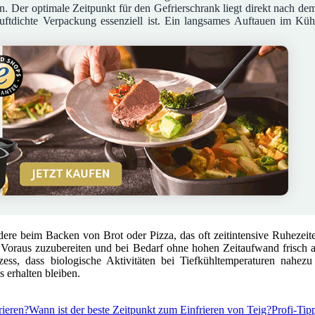
 Der optimale Zeitpunkt für den Gefrierschrank liegt direkt nach de
uftdichte Verpackung essenziell ist. Ein langsames Auftauen im Küh
ere beim Backen von Brot oder Pizza, das oft zeitintensive Ruhezeite
m Voraus zuzubereiten und bei Bedarf ohne hohen Zeitaufwand frisch 
ss, dass biologische Aktivitäten bei Tiefkühltemperaturen nahezu 
 erhalten bleiben.
rieren?
Wann ist der beste Zeitpunkt zum Einfrieren von Teig?
Profi-Tip