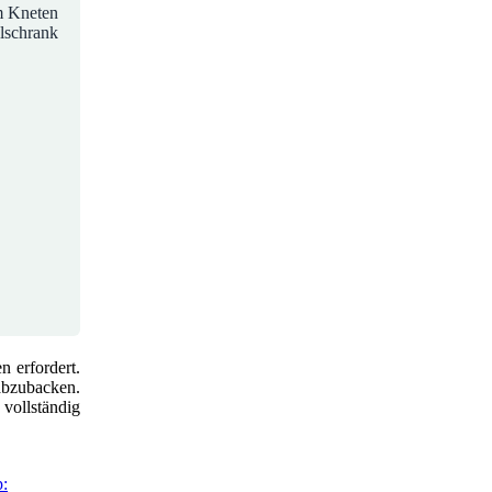
m Kneten
lschrank
n erfordert.
abzubacken.
vollständig
p: