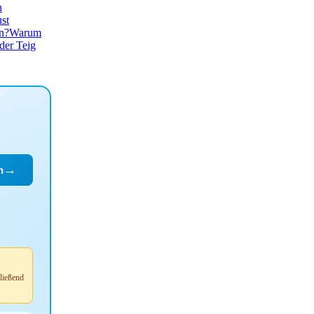
n
ust
en?
Warum
der Teig
→
n
ließend