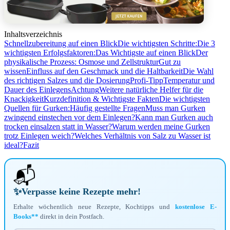
Inhaltsverzeichnis
Schnellzubereitung auf einen Blick
Die wichtigsten Schritte:
Die 3
wichtigsten Erfolgsfaktoren:
Das Wichtigste auf einen Blick
Der
physikalische Prozess: Osmose und Zellstruktur
Gut zu
wissen
Einfluss auf den Geschmack und die Haltbarkeit
Die Wahl
des richtigen Salzes und die Dosierung
Profi-Tipp
Temperatur und
Dauer des Einlegens
Achtung
Weitere natürliche Helfer für die
Knackigkeit
Kurzdefinition & Wichtigste Fakten
Die wichtigsten
Quellen für Gurken:
Häufig gestellte Fragen
Muss man Gurken
zwingend einstechen vor dem Einlegen?
Kann man Gurken auch
trocken einsalzen statt in Wasser?
Warum werden meine Gurken
trotz Einlegen weich?
Welches Verhältnis von Salz zu Wasser ist
ideal?
Fazit
📬
✨
Verpasse keine Rezepte mehr!
Erhalte wöchentlich neue Rezepte, Kochtipps und
kostenlose E-
Books**
direkt in dein Postfach.