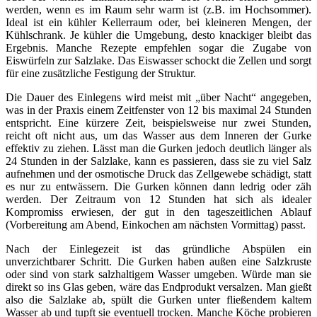
werden, wenn es im Raum sehr warm ist (z.B. im Hochsommer).
Ideal ist ein kühler Kellerraum oder, bei kleineren Mengen, der
Kühlschrank. Je kühler die Umgebung, desto knackiger bleibt das
Ergebnis. Manche Rezepte empfehlen sogar die Zugabe von
Eiswürfeln zur Salzlake. Das Eiswasser schockt die Zellen und sorgt
für eine zusätzliche Festigung der Struktur.
Die Dauer des Einlegens wird meist mit „über Nacht“ angegeben,
was in der Praxis einem Zeitfenster von 12 bis maximal 24 Stunden
entspricht. Eine kürzere Zeit, beispielsweise nur zwei Stunden,
reicht oft nicht aus, um das Wasser aus dem Inneren der Gurke
effektiv zu ziehen. Lässt man die Gurken jedoch deutlich länger als
24 Stunden in der Salzlake, kann es passieren, dass sie zu viel Salz
aufnehmen und der osmotische Druck das Zellgewebe schädigt, statt
es nur zu entwässern. Die Gurken können dann ledrig oder zäh
werden. Der Zeitraum von 12 Stunden hat sich als idealer
Kompromiss erwiesen, der gut in den tageszeitlichen Ablauf
(Vorbereitung am Abend, Einkochen am nächsten Vormittag) passt.
Nach der Einlegezeit ist das gründliche Abspülen ein
unverzichtbarer Schritt. Die Gurken haben außen eine Salzkruste
oder sind von stark salzhaltigem Wasser umgeben. Würde man sie
direkt so ins Glas geben, wäre das Endprodukt versalzen. Man gießt
also die Salzlake ab, spült die Gurken unter fließendem kaltem
Wasser ab und tupft sie eventuell trocken. Manche Köche probieren