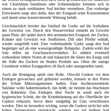
wie Clostridium botulinum oder Schimmelpilze könnten sich in
einem zu stark verdünnten Sud leichter vermehren. Das vorherige
Entwässern sorgt also dafür, dass der Essigsud seine Konzentration
und damit seine konservierende Wirkung behält.
Geschmacklich bereitet das Salzbad die Gurke auf die Aufnahme
der Gewürze vor. Durch den Wasserverlust entsteht im Gewebe
quasi Platz, der später durch den aromatischen Essigsud, der Zucker,
Kräuter und Gewürze wie Senfkörner, Dill oder Pfeffer enthält,
wieder aufgefüllt wird. Eine vorbehandelte Gurke saugt den Sud
begieriger auf als eine wassergesättigte Rohgurke. Zudem wirkt das
Salz selbst als Geschmacksverstärker. Es mildert eventuell
vorhandene bittere Noten ab und balanciert die Säure des Essigs und
die Süße des Zuckers im finalen Produkt aus. Ohne die salzige
Grundnote wirken Essiggurken oft flach oder unangenehm sauer.
Auch die Reinigung spielt eine Rolle. Obwohl Gurken vor dem
Einlegen gewaschen und gebürstet werden, können in den Poren
der Schale Mikroorganismen haften. Eine hochkonzentrierte
Salzlake wirkt bakteriostatisch, das heißt, sie hemmt das Wachstum
von Bakterien. Das Einlegen über Nacht ist somit auch ein
hygienischer Schritt, der die Keimbelastung auf der Oberfläche der
Gurken reduziert, bevor diese endgültig im Glas verschlossen
werden. Dies ist besonders wichtig, wenn die Gurken nicht bei sehr
hohen Temperaturen eingekocht, sondern nur mit heißem Sud