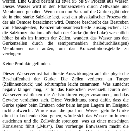
werfen. Eine Gurke besteht zu etwa 95 bis 97 Prozent aus Wasser.
Dieses Wasser wird in den Pflanzenzellen durch Zellwände und
Membranen gehalten. Wenn man nun Salz auf die Gurken gibt oder
sie in eine starke Salzlake legt, setzt ein physikalischer Prozess ein,
der als Osmose bezeichnet wird. Osmose beschreibt das Bestreben
von Flüssigkeiten, Konzentrationsunterschiede auszugleichen. Da
die Salzkonzentration außerhalb der Gurke (in der Lake) wesentlich
höher ist als im Inneren der Zellen, wandert das Wasser aus den
Gurkenzellen durch die semipermeablen (halbdurchlässigen)
Membranen nach außen, um das Konzentrationsgefälle zu
verringern.
Keine Produkte gefunden.
Dieser Wasserverlust hat direkte Auswirkungen auf die physische
Beschaffenheit der Gurke. Die Zellen verlieren an Turgor
(Zellinnendruck) und schrumpfen leicht zusammen. Was zunächst
negativ klingen mag, ist für das Einkochen essenziell: Durch den
Wasserverlust rücken die Zellstrukturen enger zusammen, und das
Gewebe verdichtet sich. Diese Verdichtung sorgt dafür, dass die
Gurke später beim Erhitzen oder beim langen Lagern im Essigsud
nicht aufweicht. Würde man die prall mit Wasser gefüllte Gurke
direkt in kochenden Sud geben, würde sich das Wasser im Inneren
ausdehnen und die Zellwände sprengen, was zu einer matschigen
Konsistenz führt („Mus“). Das vorherige Entwässern macht die