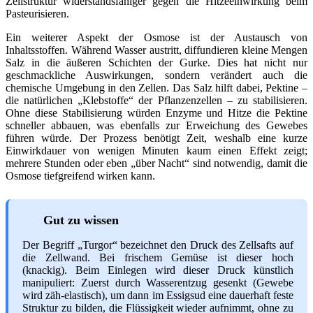
Zellstruktur widerstandsfähiger gegen die Hitzeeinwirkung beim
Pasteurisieren.
Ein weiterer Aspekt der Osmose ist der Austausch von
Inhaltsstoffen. Während Wasser austritt, diffundieren kleine Mengen
Salz in die äußeren Schichten der Gurke. Dies hat nicht nur
geschmackliche Auswirkungen, sondern verändert auch die
chemische Umgebung in den Zellen. Das Salz hilft dabei, Pektine –
die natürlichen „Klebstoffe“ der Pflanzenzellen – zu stabilisieren.
Ohne diese Stabilisierung würden Enzyme und Hitze die Pektine
schneller abbauen, was ebenfalls zur Erweichung des Gewebes
führen würde. Der Prozess benötigt Zeit, weshalb eine kurze
Einwirkdauer von wenigen Minuten kaum einen Effekt zeigt;
mehrere Stunden oder eben „über Nacht“ sind notwendig, damit die
Osmose tiefgreifend wirken kann.
Gut zu wissen
Der Begriff „Turgor“ bezeichnet den Druck des Zellsafts auf
die Zellwand. Bei frischem Gemüse ist dieser hoch
(knackig). Beim Einlegen wird dieser Druck künstlich
manipuliert: Zuerst durch Wasserentzug gesenkt (Gewebe
wird zäh-elastisch), um dann im Essigsud eine dauerhaft feste
Struktur zu bilden, die Flüssigkeit wieder aufnimmt, ohne zu