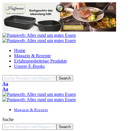
Home
Magazin & Rezepte
Erfahrungsbeiträge Produkte
Unsere E-Books
Font
Aa
Resizer
Font
Aa
Resizer
Magazin & Rezepte
Suche