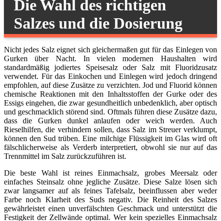
Die Wahl des richtigen
Salzes und die Dosierung
Nicht jedes Salz eignet sich gleichermaßen gut für das Einlegen von
Gurken über Nacht. In vielen modernen Haushalten wird
standardmäßig jodiertes Speisesalz oder Salz mit Fluoridzusatz
verwendet. Für das Einkochen und Einlegen wird jedoch dringend
empfohlen, auf diese Zusätze zu verzichten. Jod und Fluorid können
chemische Reaktionen mit den Inhaltsstoffen der Gurke oder des
Essigs eingehen, die zwar gesundheitlich unbedenklich, aber optisch
und geschmacklich störend sind. Oftmals führen diese Zusätze dazu,
dass die Gurken dunkel anlaufen oder weich werden. Auch
Rieselhilfen, die verhindern sollen, dass Salz im Streuer verklumpt,
können den Sud trüben. Eine milchige Flüssigkeit im Glas wird oft
fälschlicherweise als Verderb interpretiert, obwohl sie nur auf das
Trennmittel im Salz zurückzuführen ist.
Die beste Wahl ist reines Einmachsalz, grobes Meersalz oder
einfaches Steinsalz ohne jegliche Zusätze. Diese Salze lösen sich
zwar langsamer auf als feines Tafelsalz, beeinflussen aber weder
Farbe noch Klarheit des Suds negativ. Die Reinheit des Salzes
gewährleistet einen unverfälschten Geschmack und unterstützt die
Festigkeit der Zellwände optimal. Wer kein spezielles Einmachsalz