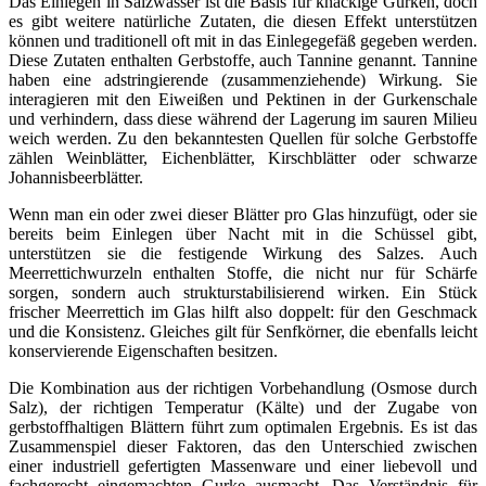
Das Einlegen in Salzwasser ist die Basis für knackige Gurken, doch
es gibt weitere natürliche Zutaten, die diesen Effekt unterstützen
können und traditionell oft mit in das Einlegegefäß gegeben werden.
Diese Zutaten enthalten Gerbstoffe, auch Tannine genannt. Tannine
haben eine adstringierende (zusammenziehende) Wirkung. Sie
interagieren mit den Eiweißen und Pektinen in der Gurkenschale
und verhindern, dass diese während der Lagerung im sauren Milieu
weich werden. Zu den bekanntesten Quellen für solche Gerbstoffe
zählen Weinblätter, Eichenblätter, Kirschblätter oder schwarze
Johannisbeerblätter.
Wenn man ein oder zwei dieser Blätter pro Glas hinzufügt, oder sie
bereits beim Einlegen über Nacht mit in die Schüssel gibt,
unterstützen sie die festigende Wirkung des Salzes. Auch
Meerrettichwurzeln enthalten Stoffe, die nicht nur für Schärfe
sorgen, sondern auch strukturstabilisierend wirken. Ein Stück
frischer Meerrettich im Glas hilft also doppelt: für den Geschmack
und die Konsistenz. Gleiches gilt für Senfkörner, die ebenfalls leicht
konservierende Eigenschaften besitzen.
Die Kombination aus der richtigen Vorbehandlung (Osmose durch
Salz), der richtigen Temperatur (Kälte) und der Zugabe von
gerbstoffhaltigen Blättern führt zum optimalen Ergebnis. Es ist das
Zusammenspiel dieser Faktoren, das den Unterschied zwischen
einer industriell gefertigten Massenware und einer liebevoll und
fachgerecht eingemachten Gurke ausmacht. Das Verständnis für