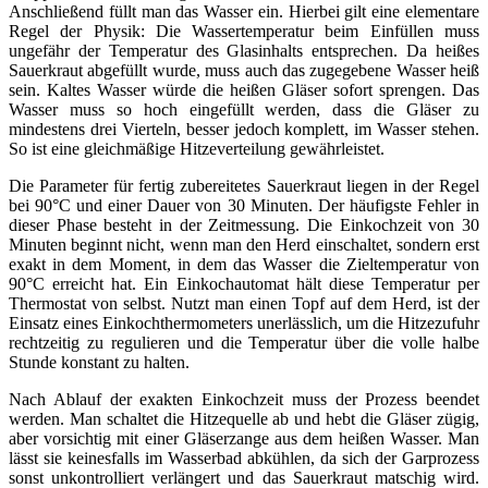
Anschließend füllt man das Wasser ein. Hierbei gilt eine elementare
Regel der Physik: Die Wassertemperatur beim Einfüllen muss
ungefähr der Temperatur des Glasinhalts entsprechen. Da heißes
Sauerkraut abgefüllt wurde, muss auch das zugegebene Wasser heiß
sein. Kaltes Wasser würde die heißen Gläser sofort sprengen. Das
Wasser muss so hoch eingefüllt werden, dass die Gläser zu
mindestens drei Vierteln, besser jedoch komplett, im Wasser stehen.
So ist eine gleichmäßige Hitzeverteilung gewährleistet.
Die Parameter für fertig zubereitetes Sauerkraut liegen in der Regel
bei 90°C und einer Dauer von 30 Minuten. Der häufigste Fehler in
dieser Phase besteht in der Zeitmessung. Die Einkochzeit von 30
Minuten beginnt nicht, wenn man den Herd einschaltet, sondern erst
exakt in dem Moment, in dem das Wasser die Zieltemperatur von
90°C erreicht hat. Ein Einkochautomat hält diese Temperatur per
Thermostat von selbst. Nutzt man einen Topf auf dem Herd, ist der
Einsatz eines Einkochthermometers unerlässlich, um die Hitzezufuhr
rechtzeitig zu regulieren und die Temperatur über die volle halbe
Stunde konstant zu halten.
Nach Ablauf der exakten Einkochzeit muss der Prozess beendet
werden. Man schaltet die Hitzequelle ab und hebt die Gläser zügig,
aber vorsichtig mit einer Gläserzange aus dem heißen Wasser. Man
lässt sie keinesfalls im Wasserbad abkühlen, da sich der Garprozess
sonst unkontrolliert verlängert und das Sauerkraut matschig wird.