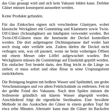
das Glas gesaugt wird und sich kein Vakuum bilden kann. Defekte
Gläser müssen konsequent aussortiert werden.
Keine Produkte gefunden.
Für das Einkochen eignen sich verschiedene Glastypen, wobei
klassische Weckgläser mit Gummiring und Klammern sowie Twist-
Off-Gläser (Schraubgläser) am häufigsten verwendet werden. Bei
Twist-Off-Gläsern muss die Innenseite der Deckel kontrolliert
werden. Die dort aufgetragene Dichtungsmasse darf weder hart
noch rissig oder verfärbt sein. Zudem dürfen die Deckel nicht
verbogen sein, was oft passiert, wenn sie beim vorherigen Öffnen
mit einem Messer oder Löffel aufgewuchtet wurden. Bei
Weckgläsern müssen die Gummiringe auf Elastizität geprüft werden.
Ein einfacher Test besteht darin, den Ring leicht in die Länge zu
ziehen; er muss sofort und ohne Risse in seine Ursprungsform
zurückkehren.
Die Reinigung beginnt mit heißem Wasser und Spülmittel, um grobe
Verschmutzungen und vor allem Fettrückstände zu entfernen. Fett ist
der größte Feind des Vakuums. Nach dem Spülen müssen die
Seifenreste gründlich mit klarem Wasser abgespült werden.
Anschließend folgt die eigentliche Sterilisation. Eine bewährte
Methode ist das Auskochen der Gläser in einem großen Topf für
etwa zehn Minuten. Alternativ kann man die Gläser im Backofen