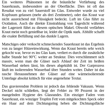
Ein weiteres Phänomen ist die bräunliche Verfärbung des
Sauerkrauts, insbesondere an der Oberfläche. Dies ist oft das
Resultat von zu viel Sauerstoff im Glas. Entweder wurde zu viel
Kopfraum gelassen (mehr als drei Zentimeter), oder das Kraut war
nicht ausreichend mit Flüssigkeit bedeckt. Luft im Glas führt zu
Oxidation. Auch die direkte Einstrahlung von Tageslicht während
der Lagerzeit führt zu diesem optischen Makel. Obwohl verfärbtes
Kraut meist noch genießbar ist, leidet die Optik stark. Abhilfe schafft
die exakte Befüllung und das dunkle Lagern.
Matschiges oder verkocht schmeckendes Sauerkraut ist das Ergebnis
von zu langer Hitzeeinwirkung. Wenn das Kraut bereits sehr weich
gekocht war, bevor es ins Glas kam, verliert es durch die zusätzliche
halbe Stunde bei 90°C weiter an Struktur. Dies verschlimmert sich
massiv, wenn man die Gläser nach Ablauf der Zeit im heißen
Wasserbad stehen lässt, bis dieses abgekühlt ist. Der Garprozess
läuft im isolierenden Wasserbad über Stunden weiter. Daher ist das
rasche Herausnehmen der Gläser auf eine wärmeisolierende
Unterlage absolut kritisch für eine angenehme Textur.
Das gravierendste Problem ist jedoch das fehlende Vakuum. Wenn
Deckel nicht schließen, liegt der Fehler zu 99 Prozent in der
mangelnden Hygiene des Glasrandes. Ein einziger Faden vom
Sauerkraut, ein winziger Tropfen Fett vom mitgekochten Speck oder
ein Haar auf dem Dichtungsring heben die Dichtungsfläche