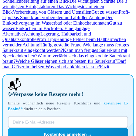
Schnellzubereitung auf einen Blick
Die wichtigsten Schritte:
Die 3
wichtigsten Erfolgsfaktoren:
Das Wichtigste auf einen
Blick
Vorbereitung von Gläsern und Utensilien
Gut zu wissen
Profi-
Tipp
Das Sauerkraut vorbereiten und abfüllen
Achtung
Der
Einkochvorgang im Wasserbad oder Einkochautomaten
Gut zu
wissen
Einkochen im Backofen: Eine gängige
Alternative
Achtung
Lagerung, Haltbarkeit und
Qualitätskontrolle
Profi-Tipp
Häufige Fehler beim Haltbarmachen
vermeiden
Achtung
Häufig gestellte Fragen
Wie lange muss fertiges
Sauerkraut eingekocht werden?
Kann man fertiges Sauerkraut mit
Speck einkochen?
Warum verfärbt sich das eingekochte Sauerkraut
braun?
Welche Gläser eignen sich am besten für Sauerkraut?
Darf
man Gläser im heißen Wasserbad abkühlen lassen?
Fazit
📬
✨
Verpasse keine Rezepte mehr!
Erhalte wöchentlich neue Rezepte, Kochtipps und
kostenlose E-
Books**
direkt in dein Postfach.
→
Kostenlos anmelden