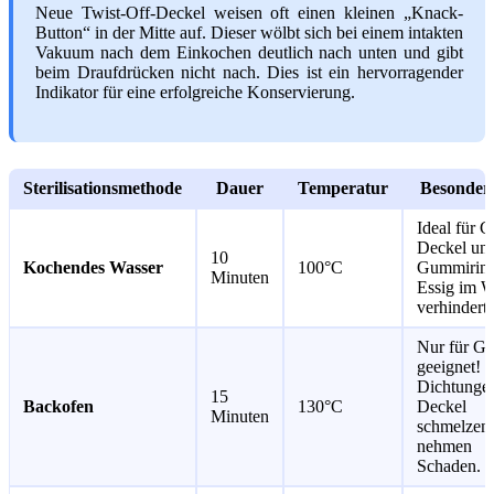
Neue Twist-Off-Deckel weisen oft einen kleinen „Knack-
Button“ in der Mitte auf. Dieser wölbt sich bei einem intakten
Vakuum nach dem Einkochen deutlich nach unten und gibt
beim Draufdrücken nicht nach. Dies ist ein hervorragender
Indikator für eine erfolgreiche Konservierung.
Sterilisationsmethode
Dauer
Temperatur
Besonderh
Ideal für G
Deckel un
10
Kochendes Wasser
100°C
Gummiring
Minuten
Essig im W
verhindert
Nur für Gl
geeignet!
Dichtunge
15
Backofen
130°C
Deckel
Minuten
schmelzen 
nehmen
Schaden.