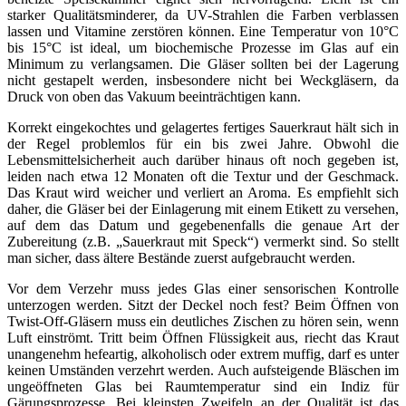
starker Qualitätsminderer, da UV-Strahlen die Farben verblassen
lassen und Vitamine zerstören können. Eine Temperatur von 10°C
bis 15°C ist ideal, um biochemische Prozesse im Glas auf ein
Minimum zu verlangsamen. Die Gläser sollten bei der Lagerung
nicht gestapelt werden, insbesondere nicht bei Weckgläsern, da
Druck von oben das Vakuum beeinträchtigen kann.
Korrekt eingekochtes und gelagertes fertiges Sauerkraut hält sich in
der Regel problemlos für ein bis zwei Jahre. Obwohl die
Lebensmittelsicherheit auch darüber hinaus oft noch gegeben ist,
leiden nach etwa 12 Monaten oft die Textur und der Geschmack.
Das Kraut wird weicher und verliert an Aroma. Es empfiehlt sich
daher, die Gläser bei der Einlagerung mit einem Etikett zu versehen,
auf dem das Datum und gegebenenfalls die genaue Art der
Zubereitung (z.B. „Sauerkraut mit Speck“) vermerkt sind. So stellt
man sicher, dass ältere Bestände zuerst aufgebraucht werden.
Vor dem Verzehr muss jedes Glas einer sensorischen Kontrolle
unterzogen werden. Sitzt der Deckel noch fest? Beim Öffnen von
Twist-Off-Gläsern muss ein deutliches Zischen zu hören sein, wenn
Luft einströmt. Tritt beim Öffnen Flüssigkeit aus, riecht das Kraut
unangenehm hefeartig, alkoholisch oder extrem muffig, darf es unter
keinen Umständen verzehrt werden. Auch aufsteigende Bläschen im
ungeöffneten Glas bei Raumtemperatur sind ein Indiz für
Gärungsprozesse. Bei kleinsten Zweifeln an der Qualität ist das