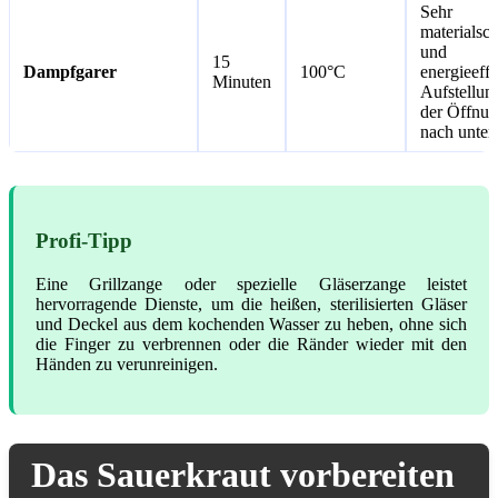
Sehr
materialsc
und
15
Dampfgarer
100°C
energieeffi
Minuten
Aufstellun
der Öffnu
nach unten
Profi-Tipp
Eine Grillzange oder spezielle Gläserzange leistet
hervorragende Dienste, um die heißen, sterilisierten Gläser
und Deckel aus dem kochenden Wasser zu heben, ohne sich
die Finger zu verbrennen oder die Ränder wieder mit den
Händen zu verunreinigen.
Das Sauerkraut vorbereiten