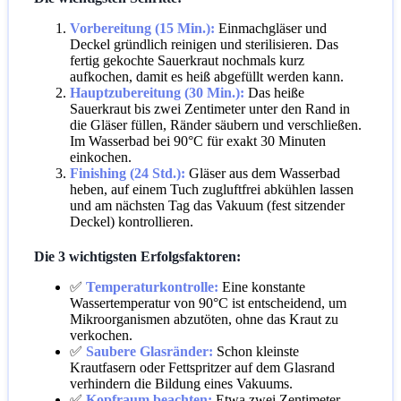
Vorbereitung (15 Min.):
Einmachgläser und
Deckel gründlich reinigen und sterilisieren. Das
fertig gekochte Sauerkraut nochmals kurz
aufkochen, damit es heiß abgefüllt werden kann.
Hauptzubereitung (30 Min.):
Das heiße
Sauerkraut bis zwei Zentimeter unter den Rand in
die Gläser füllen, Ränder säubern und verschließen.
Im Wasserbad bei 90°C für exakt 30 Minuten
einkochen.
Finishing (24 Std.):
Gläser aus dem Wasserbad
heben, auf einem Tuch zugluftfrei abkühlen lassen
und am nächsten Tag das Vakuum (fest sitzender
Deckel) kontrollieren.
Die 3 wichtigsten Erfolgsfaktoren:
✅
Temperaturkontrolle:
Eine konstante
Wassertemperatur von 90°C ist entscheidend, um
Mikroorganismen abzutöten, ohne das Kraut zu
verkochen.
✅
Saubere Glasränder:
Schon kleinste
Krautfasern oder Fettspritzer auf dem Glasrand
verhindern die Bildung eines Vakuums.
✅
Kopfraum beachten:
Etwa zwei Zentimeter