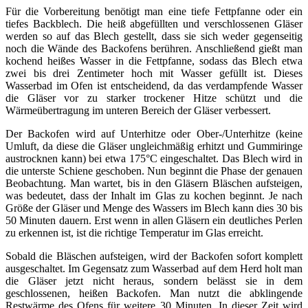
Für die Vorbereitung benötigt man eine tiefe Fettpfanne oder ein
tiefes Backblech. Die heiß abgefüllten und verschlossenen Gläser
werden so auf das Blech gestellt, dass sie sich weder gegenseitig
noch die Wände des Backofens berühren. Anschließend gießt man
kochend heißes Wasser in die Fettpfanne, sodass das Blech etwa
zwei bis drei Zentimeter hoch mit Wasser gefüllt ist. Dieses
Wasserbad im Ofen ist entscheidend, da das verdampfende Wasser
die Gläser vor zu starker trockener Hitze schützt und die
Wärmeübertragung im unteren Bereich der Gläser verbessert.
Der Backofen wird auf Unterhitze oder Ober-/Unterhitze (keine
Umluft, da diese die Gläser ungleichmäßig erhitzt und Gummiringe
austrocknen kann) bei etwa 175°C eingeschaltet. Das Blech wird in
die unterste Schiene geschoben. Nun beginnt die Phase der genauen
Beobachtung. Man wartet, bis in den Gläsern Bläschen aufsteigen,
was bedeutet, dass der Inhalt im Glas zu kochen beginnt. Je nach
Größe der Gläser und Menge des Wassers im Blech kann dies 30 bis
50 Minuten dauern. Erst wenn in allen Gläsern ein deutliches Perlen
zu erkennen ist, ist die richtige Temperatur im Glas erreicht.
Sobald die Bläschen aufsteigen, wird der Backofen sofort komplett
ausgeschaltet. Im Gegensatz zum Wasserbad auf dem Herd holt man
die Gläser jetzt nicht heraus, sondern belässt sie in dem
geschlossenen, heißen Backofen. Man nutzt die abklingende
Restwärme des Ofens für weitere 30 Minuten. In dieser Zeit wird