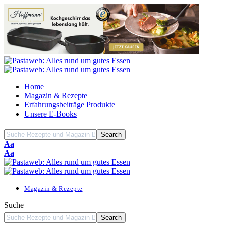
Home
Magazin & Rezepte
Erfahrungsbeiträge Produkte
Unsere E-Books
Font
Aa
Resizer
Font
Aa
Resizer
Magazin & Rezepte
Suche