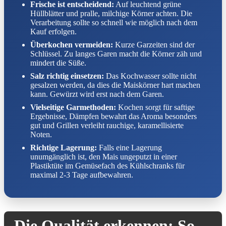
Frische ist entscheidend:
Auf leuchtend grüne
Hüllblätter und pralle, milchige Körner achten. Die
Verarbeitung sollte so schnell wie möglich nach dem
Kauf erfolgen.
Überkochen vermeiden:
Kurze Garzeiten sind der
Schlüssel. Zu langes Garen macht die Körner zäh und
mindert die Süße.
Salz richtig einsetzen:
Das Kochwasser sollte nicht
gesalzen werden, da dies die Maiskörner hart machen
kann. Gewürzt wird erst nach dem Garen.
Vielseitige Garmethoden:
Kochen sorgt für saftige
Ergebnisse, Dämpfen bewahrt das Aroma besonders
gut und Grillen verleiht rauchige, karamellisierte
Noten.
Richtige Lagerung:
Falls eine Lagerung
unumgänglich ist, den Mais ungeputzt in einer
Plastiktüte im Gemüsefach des Kühlschranks für
maximal 2-3 Tage aufbewahren.
Die Qualität erkennen: So