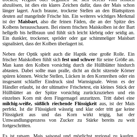
abzulösen, ist dies ein klares Zeichen dafür, dass der Mais schon
länger lagert. Auch braune, trockene Stellen an den Blattspitzen
deuten auf mangelnde Frische hin. Ein weiteres wichtiges Merkmal
ist der
Maisbart
, also die feinen Fäden, die an der Spitze des
Kolbens herausschauen. Bei einem frischen Maiskolben ist der Bart
hellgelb bis hellbraun und fühlt sich leicht klebrig oder seidig an.
Ein dunkler, trockener, spröder oder gar schimmeliger Maisbart
signalisiert, dass der Kolben überlagert ist.
Neben der Optik spielt auch die Haptik eine große Rolle. Ein
frischer Maiskolben fühlt sich
fest und schwer
für seine Größe an.
Man kann den Kolben vorsichtig durch die Hüllblätter hindurch
abtasten. Dabei sollte man pralle, dicht an dicht sitzende Körner
spüren können. Weiche Stellen, Lücken in den Kornreihen oder ein
insgesamt schlaffer Eindruck sind Warnsignale. Wenn es der
Händler erlaubt, ist der ultimative Frischetest, ein kleines Stück der
Hüllblätter an der Spitze vorsichtig zurückzuziehen und ein
einzelnes Korn mit dem Fingernagel anzuritzen. Tritt dabei eine
milchig-weiße, süßlich riechende Flüssigkeit
aus, ist der Mais
perfekt. Ist die Flüssigkeit wässrig und klar oder tritt gar keine
Flüssigkeit aus und das Korn wirkt teigig, hat der
Umwandlungsprozess von Zucker zu Stärke bereits zu weit
fortgeschritten.
Es ist ratsam, Mais saisonal und möglichst regional zu kaufen,