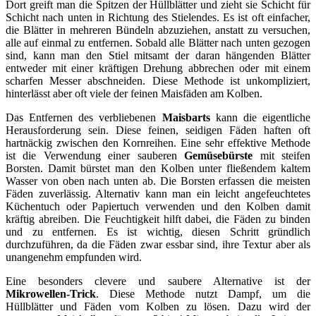
Dort greift man die Spitzen der Hüllblätter und zieht sie Schicht für
Schicht nach unten in Richtung des Stielendes. Es ist oft einfacher,
die Blätter in mehreren Bündeln abzuziehen, anstatt zu versuchen,
alle auf einmal zu entfernen. Sobald alle Blätter nach unten gezogen
sind, kann man den Stiel mitsamt der daran hängenden Blätter
entweder mit einer kräftigen Drehung abbrechen oder mit einem
scharfen Messer abschneiden. Diese Methode ist unkompliziert,
hinterlässt aber oft viele der feinen Maisfäden am Kolben.
Das Entfernen des verbliebenen
Maisbarts
kann die eigentliche
Herausforderung sein. Diese feinen, seidigen Fäden haften oft
hartnäckig zwischen den Kornreihen. Eine sehr effektive Methode
ist die Verwendung einer sauberen
Gemüsebürste
mit steifen
Borsten. Damit bürstet man den Kolben unter fließendem kaltem
Wasser von oben nach unten ab. Die Borsten erfassen die meisten
Fäden zuverlässig. Alternativ kann man ein leicht angefeuchtetes
Küchentuch oder Papiertuch verwenden und den Kolben damit
kräftig abreiben. Die Feuchtigkeit hilft dabei, die Fäden zu binden
und zu entfernen. Es ist wichtig, diesen Schritt gründlich
durchzuführen, da die Fäden zwar essbar sind, ihre Textur aber als
unangenehm empfunden wird.
Eine besonders clevere und saubere Alternative ist der
Mikrowellen-Trick
. Diese Methode nutzt Dampf, um die
Hüllblätter und Fäden vom Kolben zu lösen. Dazu wird der