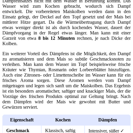
Dämpfeinsatzes nicht mit dem Wasser in Berührung kommt. Das
Wasser wird zum Kochen gebracht, wodurch sich Dampf
entwickelt. Die vorbereiteten Maiskolben werden dann in den
Einsatz gelegt, der Deckel auf den Topf gesetzt und der Mais bei
mittlerer Hitze gegart. Da die Wärmeübertragung durch Dampf
etwas weniger direkt ist als durch kochendes Wasser, dauert der
Dämpfvorgang in der Regel etwas länger. Man kann mit einer
Garzeit von etwa
8 bis 12 Minuten
rechnen, je nach Dicke der
Kolben.
Ein weiterer Vorteil des Dämpfens ist die Möglichkeit, den Dampf
zu aromatisieren und dem Mais so subtile Geschmacksnoten zu
verleihen. Man kann dem Wasser im Topf beispielsweise frische
Kräuter wie Thymian, Rosmarin oder Lorbeerblätter hinzufügen.
Auch eine Zitronen- oder Limettenscheibe im Wasser kann für ein
frisches Aroma sorgen. Diese Aromen werden vom Dampf
mitgetragen und legen sich sanft um die Maiskolben. Das Ergebnis
ist ein besonders aromatischer, saftiger und knackiger Mais, der die
Vorzüge des frischen Produkts optimal zur Geltung bringt. Nach
dem Dämpfen wird der Mais wie gewohnt mit Butter und
Gewürzen serviert.
Eigenschaft
Kochen
Dämpfen
Geschmack
Klassisch, saftig
Intensiver, süßer ✓