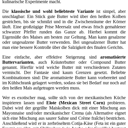
kulinarische Experimente macht.
Die
klassische und wohl beliebteste Variante
ist simpel, aber
unschlagbar: Ein Stück gute Butter wird über den heißen Kolben
gestrichen, bis sie schmilzt und in die Zwischenräume der Körner
läuft. Eine großzügige Prise Meersalz und etwas frisch gemahlener
schwarzer Pfeffer runden das Ganze ab. Hierbei kommt die
Eigensüße des Maises am besten zur Geltung. Man kann gesalzene
oder ungesalzene Butter verwenden. Bei ungesalzener Butter hat
man eine bessere Kontrolle über die Salzigkeit des finalen Gerichts.
Eine einfache, aber effektive Steigerung sind
aromatisierte
Buttervarianten
, auch Kräuterbutter oder Compound Butter
genannt. Hierfür wird weiche Butter mit verschiedenen Zutaten
vermischt. Der Fantasie sind kaum Grenzen gesetzt. Beliebte
Kombinationen sind: Die aromatisierte Butter kann vorbereitet und
im Kühlschrank gelagert werden, sodass sie bei Bedarf nur noch auf
den heißen Mais aufgetragen werden muss.
Wer es exotischer mag, sollte sich von der mexikanischen Küche
inspirieren lassen und
Elote (Mexican Street Corn)
probieren.
Dabei wird der gegrillte Maiskolben dick mit einer Mischung aus
Mayonnaise und/oder mexikanischer Crema (als Alternative eignet
sich eine Mischung aus saurer Sahne und Crème fraîche) bestrichen.
Anschließend wird er in zerbröseltem Cotija-Käse (Feta ist ein guter