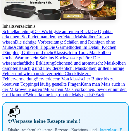
Inhaltsverzeichnis
Schnellanleitung
Das Wichtigste auf einen Blick
Die Qualität
erkennen: So findet man den perfekten Maiskolben
Gut zu
wissen
Die richtige Vorbereitung: Schälen und Reinigen ohne
Mühe
Achtung
Profi-Tipp
Die Garmethoden im Detail: Kochen,
Dämpfen, Grillen und mehr
Klassisch im Topf: Maiskolben
kochen
Warum kein Salz ins Kochwasser gehört: Die
wissenschaftliche Erklärung
Schonend und aromatisch: Maiskolben
dämpfen
Rauchig und unwiderstehlich: Maiskolben grillen
Häufige
Fehler und wie man sie vermeidet
Checkliste zur
Fehlervermeidung
Servierideen: Von klassischer Butter bis zu
kreativen Toppings
Häufig gestellte Fragen
Kann man Mais auch in
der Mikrowelle garen?
Muss man Mais vorkochen, bevor er auf den
Grill kommt?
Wie erkenne ich, ob der Mais gar ist?
Fazit
📬
✨
Verpasse keine Rezepte mehr!
Erhalte wöchentlich neue Rezepte, Kochtipps und
kostenlose E-