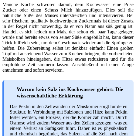
Manche Köche schwören darauf, dem Kochwasser eine Prise
Zucker oder einen Schuss Milch hinzuzufügen. Dies soll die
natürliche Süße des Maises unterstreichen und intensivieren. Bei
sehr frischem, qualitativ hochwertigem Zuckermais ist dieser Zusatz
in der Regel nicht notwendig, da er von Natur aus süß genug ist.
Handelt es sich jedoch um Mais, der schon ein paar Tage gelagert
wurde und bereits etwas von seiner Süße eingebüßt hat, kann dieser
Trick hilfreich sein, um dem Geschmack wieder auf die Sprünge zu
helfen. Die Zubereitung selbst ist denkbar einfach: Einen großen
Topf mit ausreichend Wasser zum Kochen bringen, die vorbereiteten
Maiskolben hineingeben, die Hitze etwas reduzieren und für die
empfohlene Zeit simmern lassen. Anschließend mit einer Zange
entnehmen und sofort servieren.
Warum kein Salz ins Kochwasser gehört: Die
wissenschaftliche Erklärung
Das Pektin in den Zellwänden der Maiskörner sorgt für deren
Struktur. In Verbindung mit Salzionen und Hitze kann Pektin
fester werden, ein Prozess, der die Körner zäh macht. Durch
Osmose wird zudem Wasser aus den Zellen gezogen, was zu
einem Verlust an Saftigkeit führt. Daher ist es physikalisch
und chemisch begründet, das Salzen auf die Zeit nach dem