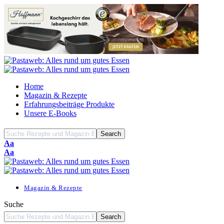
Home
Magazin & Rezepte
Erfahrungsbeiträge Produkte
Unsere E-Books
Font
Aa
Resizer
Font
Aa
Resizer
Magazin & Rezepte
Suche