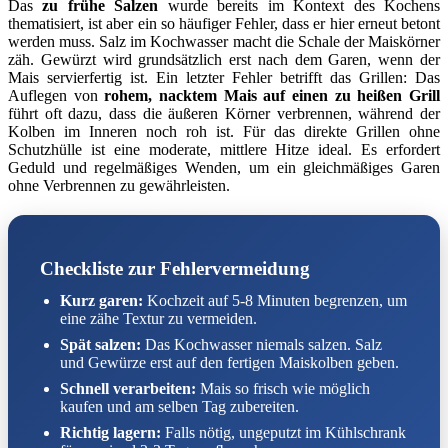
Das
zu frühe Salzen
wurde bereits im Kontext des Kochens
thematisiert, ist aber ein so häufiger Fehler, dass er hier erneut betont
werden muss. Salz im Kochwasser macht die Schale der Maiskörner
zäh. Gewürzt wird grundsätzlich erst nach dem Garen, wenn der
Mais servierfertig ist. Ein letzter Fehler betrifft das Grillen: Das
Auflegen von
rohem, nacktem Mais auf einen zu heißen Grill
führt oft dazu, dass die äußeren Körner verbrennen, während der
Kolben im Inneren noch roh ist. Für das direkte Grillen ohne
Schutzhülle ist eine moderate, mittlere Hitze ideal. Es erfordert
Geduld und regelmäßiges Wenden, um ein gleichmäßiges Garen
ohne Verbrennen zu gewährleisten.
Checkliste zur Fehlervermeidung
Kurz garen:
Kochzeit auf 5-8 Minuten begrenzen, um
eine zähe Textur zu vermeiden.
Spät salzen:
Das Kochwasser niemals salzen. Salz
und Gewürze erst auf den fertigen Maiskolben geben.
Schnell verarbeiten:
Mais so frisch wie möglich
kaufen und am selben Tag zubereiten.
Richtig lagern:
Falls nötig, ungeputzt im Kühlschrank