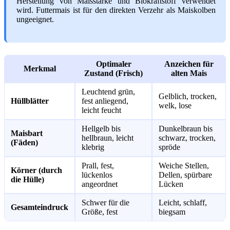
Herstellung von Maisstärke und Biokraftstoff verwendet
wird. Futtermais ist für den direkten Verzehr als Maiskolben
ungeeignet.
Optimaler
Anzeichen für
Merkmal
Zustand (Frisch)
alten Mais
Leuchtend grün,
Gelblich, trocken,
Hüllblätter
fest anliegend,
welk, lose
leicht feucht
Hellgelb bis
Dunkelbraun bis
Maisbart
hellbraun, leicht
schwarz, trocken,
(Fäden)
klebrig
spröde
Prall, fest,
Weiche Stellen,
Körner (durch
lückenlos
Dellen, spürbare
die Hülle)
angeordnet
Lücken
Schwer für die
Leicht, schlaff,
Gesamteindruck
Größe, fest
biegsam