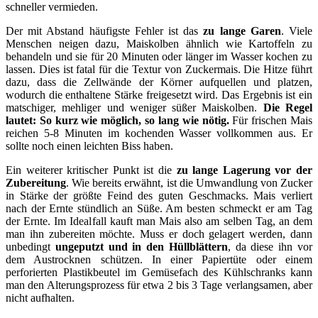
schneller vermieden.
Der mit Abstand häufigste Fehler ist das
zu lange Garen
. Viele
Menschen neigen dazu, Maiskolben ähnlich wie Kartoffeln zu
behandeln und sie für 20 Minuten oder länger im Wasser kochen zu
lassen. Dies ist fatal für die Textur von Zuckermais. Die Hitze führt
dazu, dass die Zellwände der Körner aufquellen und platzen,
wodurch die enthaltene Stärke freigesetzt wird. Das Ergebnis ist ein
matschiger, mehliger und weniger süßer Maiskolben.
Die Regel
lautet: So kurz wie möglich, so lang wie nötig.
Für frischen Mais
reichen 5-8 Minuten im kochenden Wasser vollkommen aus. Er
sollte noch einen leichten Biss haben.
Ein weiterer kritischer Punkt ist die
zu lange Lagerung vor der
Zubereitung
. Wie bereits erwähnt, ist die Umwandlung von Zucker
in Stärke der größte Feind des guten Geschmacks. Mais verliert
nach der Ernte stündlich an Süße. Am besten schmeckt er am Tag
der Ernte. Im Idealfall kauft man Mais also am selben Tag, an dem
man ihn zubereiten möchte. Muss er doch gelagert werden, dann
unbedingt
ungeputzt und in den Hüllblättern
, da diese ihn vor
dem Austrocknen schützen. In einer Papiertüte oder einem
perforierten Plastikbeutel im Gemüsefach des Kühlschranks kann
man den Alterungsprozess für etwa 2 bis 3 Tage verlangsamen, aber
nicht aufhalten.