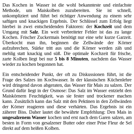
Das Kochen in Wasser ist die wohl bekannteste und einfachste
Methode, um Maiskolben zuzubereiten. Sie ist schnell,
unkompliziert und führt bei richtiger Anwendung zu einem sehr
saftigen und knackigen Ergebnis. Der Schlüssel zum Erfolg liegt
hierbei in zwei entscheidenden Faktoren: der
Kochzeit
und dem
Umgang mit
Salz
. Ein weit verbreiteter Fehler ist das zu lange
Kochen. Frischer Zuckermais benötigt nur eine sehr kurze Garzeit.
Überkocht man ihn, beginnen die Zellwände der Körner
aufzubrechen, Stärke tritt aus und die Körner werden zäh und
mehlig statt knackig und süß. Die optimale Kochzeit für frische,
zarte Kolben liegt bei nur
5 bis 8 Minuten
, nachdem das Wasser
wieder zu kochen begonnen hat.
Ein entscheidender Punkt, der oft zu Diskussionen führt, ist die
Frage des Salzes im Kochwasser. In der klassischen Küchenlehre
wird dringend davon abgeraten, das Wasser für Mais zu salzen. Der
Grund dafür liegt in der Osmose: Das Salz im Wasser entzieht den
Maiskörnern Feuchtigkeit, was sie fester und trockener machen
kann. Zusätzlich kann das Salz mit den Pektinen in den Zellwänden
der Körner reagieren und diese verhärten. Das Ergebnis ist ein
zäherer Biss. Daher lautet die bewährte Empfehlung: Den Mais in
ungesalzenem Wasser
kochen und erst nach dem Garen salzen, am
besten in Form von gesalzener Butter oder einer Prise Fleur de Sel
direkt auf dem heißen Kolben.