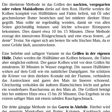
Die direkteste Methode ist das Grillen des
nackten, vorgegarten
oder rohen Maiskolbens
direkt auf dem Rost. Hierfür werden die
Kolben komplett von Hüllblättern und Fäden befreit, mit Öl oder
geschmolzener Butter bestrichen und bei mittlerer direkter Hitze
gegrillt. Man sollte sie regelmäßig wenden, damit sie von allen
Seiten gleichmäßig bräunen und leichte schwarze Röstspuren
bekommen. Dies dauert etwa 10 bis 15 Minuten. Diese Methode
erzeugt den intensivsten Röstgeschmack und eine etwas festere, „al
dente“ Textur. Sie eignet sich am besten für sehr frischen Mais, da er
sonst Gefahr läuft, auszutrocknen.
Eine beliebte und saftigere Variante ist das
Grillen in der eigenen
Hülle
. Dabei werden die Hüllblätter am Kolben belassen, die Fäden
aber möglichst entfernt. Der ganze Kolben wird vor dem Grillen für
mindestens 30 Minuten in Wasser eingelegt. Die nassen Hüllblätter
wirken auf dem Grill wie ein natürlicher Dampfgarer. Sie schützen
die Körner vor dem direkten Kontakt mit der Flamme, verhindern
das Austrocknen und garen den Mais im Inneren schonend.
Gleichzeitig verkohlen die äußeren Blattschichten leicht und geben
ein wunderbares Raucharoma an den Mais ab. Die Grillzeit beträgt
hier bei mittlerer Hitze etwa 15 bis 20 Minuten. Das Ergebnis ist ein
extrem saftiger Mais mit einem subtilen Rauchgeschmack.
Die dritte gängige Methode ist das
Garen in Alufolie
. Hierbei wird
der geputzte Maiskolben mit Butter, Kräutern, Knoblauch oder