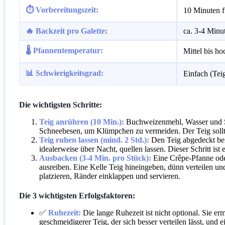
⏱️ Vorbereitungszeit:
10 Minuten f
🔥 Backzeit pro Galette:
ca. 3-4 Minu
🌡️ Pfannentemperatur:
Mittel bis h
📊 Schwierigkeitsgrad:
Einfach (Tei
Die wichtigsten Schritte:
Teig anrühren (10 Min.):
Buchweizenmehl, Wasser und Sal
Schneebesen, um Klümpchen zu vermeiden. Der Teig sollt
Teig ruhen lassen (mind. 2 Std.):
Den Teig abgedeckt bei
idealerweise über Nacht, quellen lassen. Dieser Schritt is
Ausbacken (3-4 Min. pro Stück):
Eine Crêpe-Pfanne oder
ausreiben. Eine Kelle Teig hineingeben, dünn verteilen un
platzieren, Ränder einklappen und servieren.
Die 3 wichtigsten Erfolgsfaktoren:
✅
Ruhezeit:
Die lange Ruhezeit ist nicht optional. Sie e
geschmeidigerer Teig, der sich besser verteilen lässt, und 