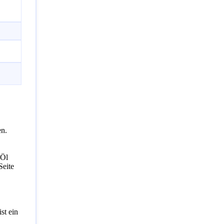
en.
 Öl
Seite
st ein