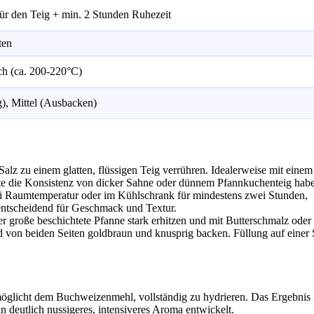
ür den Teig + min. 2 Stunden Ruhezeit
ten
och (ca. 200-220°C)
g), Mittel (Ausbacken)
z zu einem glatten, flüssigen Teig verrühren. Idealerweise mit einem
e die Konsistenz von dicker Sahne oder dünnem Pfannkuchenteig hab
 Raumtemperatur oder im Kühlschrank für mindestens zwei Stunden,
t entscheidend für Geschmack und Textur.
 große beschichtete Pfanne stark erhitzen und mit Butterschmalz oder
d von beiden Seiten goldbraun und knusprig backen. Füllung auf einer 
rmöglicht dem Buchweizenmehl, vollständig zu hydrieren. Das Ergebnis i
ein deutlich nussigeres, intensiveres Aroma entwickelt.