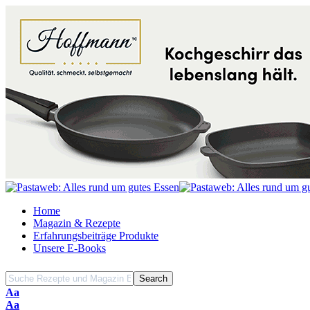
Home
Magazin & Rezepte
Erfahrungsbeiträge Produkte
Unsere E-Books
Font
Aa
Resizer
Font
Aa