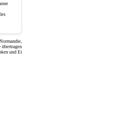
fanne
les
 Normandie,
e übertragen
inken und Ei