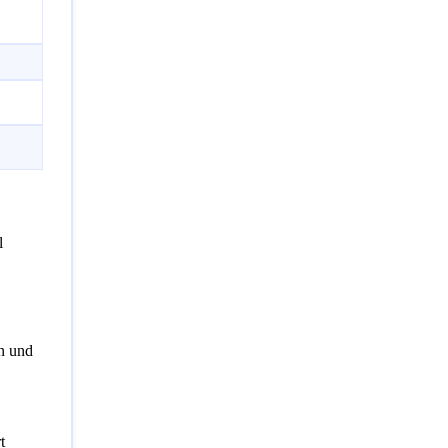
l
en und
t