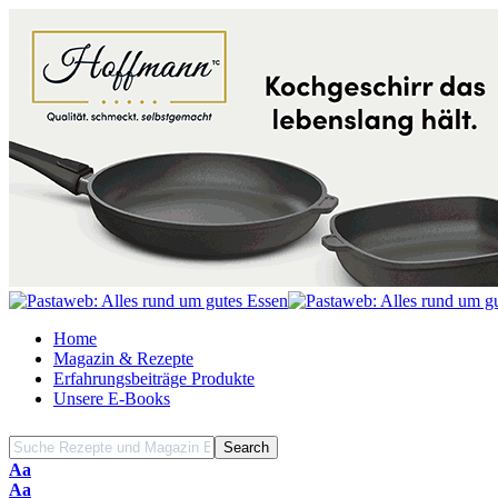
Home
Magazin & Rezepte
Erfahrungsbeiträge Produkte
Unsere E-Books
Font
Aa
Resizer
Font
Aa