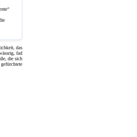
ente“
die
ichkeit, das
wässrig, fad
le, die sich
 gefürchtete