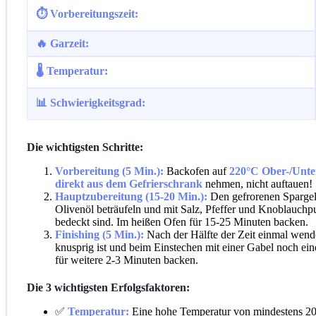
⏱️ Vorbereitungszeit:
🔥 Garzeit:
🌡️ Temperatur:
📊 Schwierigkeitsgrad:
Die wichtigsten Schritte:
Vorbereitung (5 Min.):
Backofen auf
220°C Ober-/Unte
direkt aus dem Gefrierschrank
nehmen, nicht auftauen!
Hauptzubereitung (15-20 Min.):
Den gefrorenen Spargel 
Olivenöl beträufeln und mit Salz, Pfeffer und Knoblauchp
bedeckt sind. Im heißen Ofen für 15-25 Minuten backen.
Finishing (5 Min.):
Nach der Hälfte der Zeit einmal wenden
knusprig ist und beim Einstechen mit einer Gabel noch ein
für weitere 2-3 Minuten backen.
Die 3 wichtigsten Erfolgsfaktoren:
✅
Temperatur:
Eine hohe Temperatur von mindestens 200°