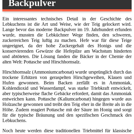
Backpulver
Ein interessantes technisches Detail in der Geschichte des
Lebkuchens ist die Art und Weise, wie der Teig gelockert wird.
Lange bevor das moderne Backpulver im 19. Jahrhundert erfunden
wurde, mussten die Lebküchner Wege finden, den schweren,
zuckerreichen Teig luftig zu machen. Hefe war für diese Teige
ungeeignet, da der hohe Zuckergehalt des Honigs und die
konservierenden Gewürze die Hefepilze am Wachstum hinderten
und abtöteten. Die Lösung fanden die Bäcker in der Chemie der
alten Welt: Pottasche und Hirschhornsalz.
Hirschhornsalz (Ammoniumcarbonat) wurde ursprünglich durch das
trockene Erhitzen von geraspelten Hirschgeweihen, Klauen und
Hufen gewonnen. Beim Backen zerfällt es in Ammoniak,
Kohlendioxid und Wasserdampf, was starke Triebkraft entwickelt,
aber typischerweise flache Gebäcke erfordert, damit das Ammoniak
entweichen kann. Pottasche (Kaliumcarbonat) hingegen wurde aus
Holzasche gewonnen und treibt den Teig eher in die Breite als in die
Höhe. Zudem reagiert Pottasche mit der Säure im Honig und sorgt
für die typische Bräunung und den spezifischen Geschmack des
Lebkuchens.
Noch heute werden diese traditionellen Triebmittel für klassische