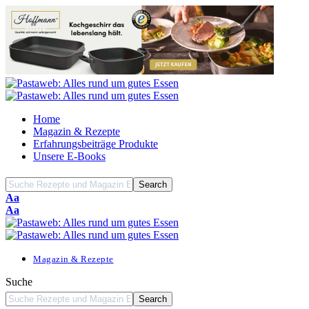
Home
Magazin & Rezepte
Erfahrungsbeiträge Produkte
Unsere E-Books
Font
Aa
Resizer
Font
Aa
Resizer
Magazin & Rezepte
Suche