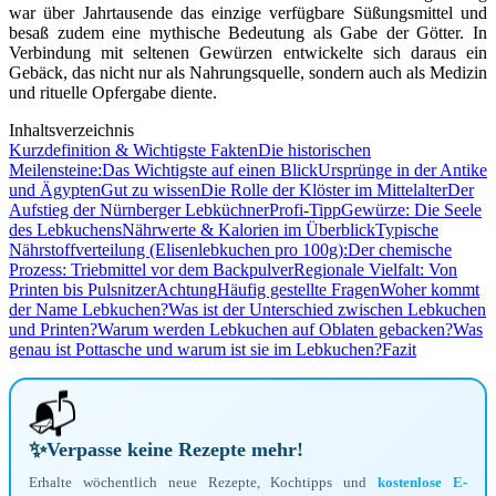
war über Jahrtausende das einzige verfügbare Süßungsmittel und
besaß zudem eine mythische Bedeutung als Gabe der Götter. In
Verbindung mit seltenen Gewürzen entwickelte sich daraus ein
Gebäck, das nicht nur als Nahrungsquelle, sondern auch als Medizin
und rituelle Opfergabe diente.
Inhaltsverzeichnis
Kurzdefinition & Wichtigste Fakten
Die historischen
Meilensteine:
Das Wichtigste auf einen Blick
Ursprünge in der Antike
und Ägypten
Gut zu wissen
Die Rolle der Klöster im Mittelalter
Der
Aufstieg der Nürnberger Lebküchner
Profi-Tipp
Gewürze: Die Seele
des Lebkuchens
Nährwerte & Kalorien im Überblick
Typische
Nährstoffverteilung (Elisenlebkuchen pro 100g):
Der chemische
Prozess: Triebmittel vor dem Backpulver
Regionale Vielfalt: Von
Printen bis Pulsnitzer
Achtung
Häufig gestellte Fragen
Woher kommt
der Name Lebkuchen?
Was ist der Unterschied zwischen Lebkuchen
und Printen?
Warum werden Lebkuchen auf Oblaten gebacken?
Was
genau ist Pottasche und warum ist sie im Lebkuchen?
Fazit
📬
✨
Verpasse keine Rezepte mehr!
Erhalte wöchentlich neue Rezepte, Kochtipps und
kostenlose E-