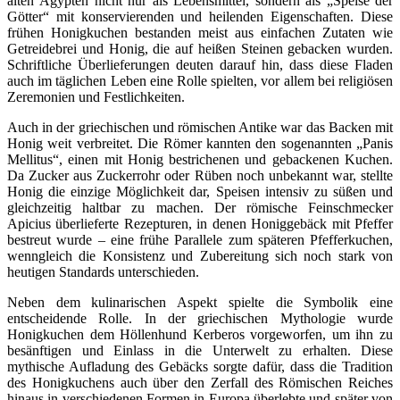
alten Ägypten nicht nur als Lebensmittel, sondern als „Speise der
Götter“ mit konservierenden und heilenden Eigenschaften. Diese
frühen Honigkuchen bestanden meist aus einfachen Zutaten wie
Getreidebrei und Honig, die auf heißen Steinen gebacken wurden.
Schriftliche Überlieferungen deuten darauf hin, dass diese Fladen
auch im täglichen Leben eine Rolle spielten, vor allem bei religiösen
Zeremonien und Festlichkeiten.
Auch in der griechischen und römischen Antike war das Backen mit
Honig weit verbreitet. Die Römer kannten den sogenannten „Panis
Mellitus“, einen mit Honig bestrichenen und gebackenen Kuchen.
Da Zucker aus Zuckerrohr oder Rüben noch unbekannt war, stellte
Honig die einzige Möglichkeit dar, Speisen intensiv zu süßen und
gleichzeitig haltbar zu machen. Der römische Feinschmecker
Apicius überlieferte Rezepturen, in denen Honiggebäck mit Pfeffer
bestreut wurde – eine frühe Parallele zum späteren Pfefferkuchen,
wenngleich die Konsistenz und Zubereitung sich noch stark von
heutigen Standards unterschieden.
Neben dem kulinarischen Aspekt spielte die Symbolik eine
entscheidende Rolle. In der griechischen Mythologie wurde
Honigkuchen dem Höllenhund Kerberos vorgeworfen, um ihn zu
besänftigen und Einlass in die Unterwelt zu erhalten. Diese
mythische Aufladung des Gebäcks sorgte dafür, dass die Tradition
des Honigkuchens auch über den Zerfall des Römischen Reiches
hinaus in verschiedenen Formen in Europa überlebte und später von