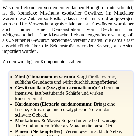
Was den Lebkuchen von einem einfachen Honigbrot unterscheidet,
ist die komplexe Mischung exotischer Gewürze. Im Mittelalter
waren diese Zutaten so kostbar, dass sie oft mit Gold aufgewogen
wurden. Die Verwendung großer Mengen an Gewürzen war daher
auch immer eine Demonstration von Reichtum und
Weltgewandtheit. Eine klassische Lebkuchengewürzmischung, oft
als „Neunerlei Gewürz“ bezeichnet, vereint Zutaten, die damals fast
ausschließlich über die Seidenstraße oder den Seeweg aus Asien
importiert wurden.
Zu den wichtigsten Komponenten zählen:
Zimt (Cinnamomum verum):
Sorgt für die warme,
süßliche Grundnote und wirkt durchblutungsfördernd.
Gewürznelken (Syzygium aromaticum):
Geben eine
intensive, fast betäubende Schärfe und wirken
konservierend.
Kardamom (Elettaria cardamomum):
Bringt eine
frische, zitrusartige und eukalyptische Note in das
schwere Gebäck.
Muskatnuss & Macis:
Sorgen für eine herb-würzige
Tiefe und wurden früher als Magenmittel geschätzt.
Piment (Nelkenpfeffer):
Vereint geschmacklich Nelke,