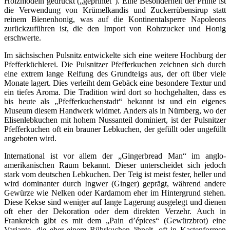
Holzmodeln gedrückt („geprintet“). Eine Besonderheit der Printe ist
die Verwendung von Krümelkandis und Zuckerrübensirup statt
reinem Bienenhonig, was auf die Kontinentalsperre Napoleons
zurückzuführen ist, die den Import von Rohrzucker und Honig
erschwerte.
Im sächsischen Pulsnitz entwickelte sich eine weitere Hochburg der
Pfefferküchlerei. Die Pulsnitzer Pfefferkuchen zeichnen sich durch
eine extrem lange Reifung des Grundteigs aus, der oft über viele
Monate lagert. Dies verleiht dem Gebäck eine besondere Textur und
ein tiefes Aroma. Die Tradition wird dort so hochgehalten, dass es
bis heute als „Pfefferkuchenstadt“ bekannt ist und ein eigenes
Museum diesem Handwerk widmet. Anders als in Nürnberg, wo der
Elisenlebkuchen mit hohem Nussanteil dominiert, ist der Pulsnitzer
Pfefferkuchen oft ein brauner Lebkuchen, der gefüllt oder ungefüllt
angeboten wird.
International ist vor allem der „Gingerbread Man“ im anglo-
amerikanischen Raum bekannt. Dieser unterscheidet sich jedoch
stark vom deutschen Lebkuchen. Der Teig ist meist fester, heller und
wird dominanter durch Ingwer (Ginger) geprägt, während andere
Gewürze wie Nelken oder Kardamom eher im Hintergrund stehen.
Diese Kekse sind weniger auf lange Lagerung ausgelegt und dienen
oft eher der Dekoration oder dem direkten Verzehr. Auch in
Frankreich gibt es mit dem „Pain d’épices“ (Gewürzbrot) eine
Variante, die eher einem Rührkuchen ähnelt, oft in Kastenformen