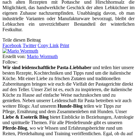
nach alten Rezepten mit Pottasche und Hirschhornsalz die
Möglichkeit, das handwerkliche Geschick der alten Lebküchner im
eigenen Zuhause nachzuempfinden. Unabhängig davon, ob man
industrielle Varianten oder Manufakturware bevorzugt, bleibt der
Lebkuchen ein unverzichtbarer Bestandteil der winterlichen
Festkultur.
Teile diesen Beitrag
Facebook
Twitter
Copy Link
Print
Erstellt von:
Mario Wormuth
Follow:
Wir sind leidenschaftliche Pasta-Liebhaber
und teilen hier unsere
besten Rezepte, Kochtechniken und Tipps rund um die italienische
Küche. Mit einer Liebe zu frischen Zutaten und traditionellen
Zubereitungen bringen wir euch die Vielfalt der Pastagerichte direkt
auf den Teller. Unser Ziel ist es, euch zu inspirieren, die italienische
Küche zu Hause auf einfache Weise nachzukochen und zu
genießen. Neben unserer Leidenschaft für Pasta betreiben wir auch
weitere Blogs: Auf unserem
Hunde-Blog
teilen wir Tipps zur
Pflege, Ernährung und dem Zusammenleben mit Hunden. Unser
Liebe & Esoterik Blog
bietet Einblicke in Beziehungen, Astrologie
und spirituelle Themen. Für alle Pferdefreunde gibt es unseren
Pferde-Blog
, wo wir Wissen und Erfahrungsberichte rund um
Reiten, Pferdehaltung und Training veröffentlichen. Egal, ob du auf