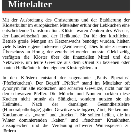
Mittelalter
Mit der Ausbreitung des Christentums und der Etablierung der
Klosterkultur im europäischen Mittelalter erfuhr der Lebkuchen eine
entscheidende Transformation. Klöster waren Zentren des Wissens,
der Landwirtschaft und der Heilkunde. Da für den kirchlichen
Betrieb große Mengen an Kerzenwachs benötigt wurden, hielten
viele Klöster eigene Imkereien (Zeidlereien). Dies führte zu einem
Überschuss an Honig, der verarbeitet werden musste. Gleichzeitig
verfügten die Klöster über die finanziellen Mittel und die
Netzwerke, um teure Gewürze aus dem Orient zu beziehen oder
bauten Heilkräuter in den eigenen Klostergärten an.
In den Klöstern entstand der sogenannte „Panis Piperatus“
(Pfefferkuchen). Der Begriff „Pfeffer“ stand im Mittelalter oft
synonym für alle exotischen und scharfen Gewürze, nicht nur für
den schwarzen Pfeffer. Die Mönche und Nonnen backten diese
Kuchen nicht primär als Süßigkeit, sondern nutzten sie als
Heilmittel. Nach der damaligen Gesundheitslehre
(Humoralpathologie) galten Gewürze wie Ingwer, Zimt, Nelken und
Kardamom als „warm“ und „trocken“. Sie sollten helfen, die im
Winter dominierenden „kalten“ und „feuchten“ Krankheiten
auszugleichen und die Verdauung schwerer Winterspeisen zu
fördern.