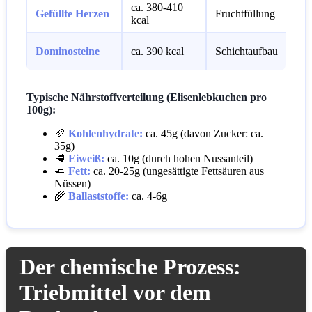
ca. 380-410
O
Gefüllte Herzen
Fruchtfüllung
kcal
S
M
Dominosteine
ca. 390 kcal
Schichtaufbau
L
Typische Nährstoffverteilung (Elisenlebkuchen pro
100g):
🥖
Kohlenhydrate:
ca. 45g (davon Zucker: ca.
35g)
🥩
Eiweiß:
ca. 10g (durch hohen Nussanteil)
🧈
Fett:
ca. 20-25g (ungesättigte Fettsäuren aus
Nüssen)
🌾
Ballaststoffe:
ca. 4-6g
Der chemische Prozess:
Triebmittel vor dem