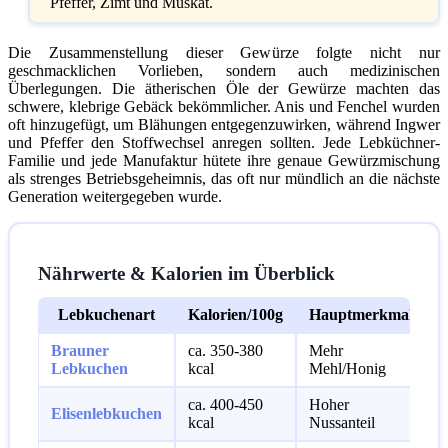
Pfeffer, Zimt und Muskat.
Die Zusammenstellung dieser Gewürze folgte nicht nur
geschmacklichen Vorlieben, sondern auch medizinischen
Überlegungen. Die ätherischen Öle der Gewürze machten das
schwere, klebrige Gebäck bekömmlicher. Anis und Fenchel wurden
oft hinzugefügt, um Blähungen entgegenzuwirken, während Ingwer
und Pfeffer den Stoffwechsel anregen sollten. Jede Lebküchner-
Familie und jede Manufaktur hütete ihre genaue Gewürzmischung
als strenges Betriebsgeheimnis, das oft nur mündlich an die nächste
Generation weitergegeben wurde.
Nährwerte & Kalorien im Überblick
Lebkuchenart
Kalorien/100g
Hauptmerkmal
Brauner
ca. 350-380
Mehr
K
Lebkuchen
kcal
Mehl/Honig
ca. 400-450
Hoher
Elisenlebkuchen
W
kcal
Nussanteil