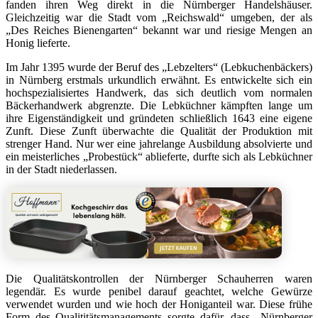
fanden ihren Weg direkt in die Nürnberger Handelshäuser.
Gleichzeitig war die Stadt vom „Reichswald“ umgeben, der als
„Des Reiches Bienengarten“ bekannt war und riesige Mengen an
Honig lieferte.
Im Jahr 1395 wurde der Beruf des „Lebzelters“ (Lebkuchenbäckers)
in Nürnberg erstmals urkundlich erwähnt. Es entwickelte sich ein
hochspezialisiertes Handwerk, das sich deutlich vom normalen
Bäckerhandwerk abgrenzte. Die Lebküchner kämpften lange um
ihre Eigenständigkeit und gründeten schließlich 1643 eine eigene
Zunft. Diese Zunft überwachte die Qualität der Produktion mit
strenger Hand. Nur wer eine jahrelange Ausbildung absolvierte und
ein meisterliches „Probestück“ ablieferte, durfte sich als Lebküchner
in der Stadt niederlassen.
Die Qualitätskontrollen der Nürnberger Schauherren waren
legendär. Es wurde penibel darauf geachtet, welche Gewürze
verwendet wurden und wie hoch der Honiganteil war. Diese frühe
Form des Qualititätsmanagements sorgte dafür, dass „Nürnberger