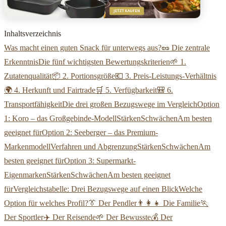
Inhaltsverzeichnis
Was macht einen guten Snack für unterwegs aus?
🥜 Die zentrale
Erkenntnis
Die fünf wichtigsten Bewertungskriterien
🌱 1.
Zutatenqualität
📦 2. Portionsgröße
💶 3. Preis-Leistungs-Verhältnis
🌍 4. Herkunft und Fairtrade
🛒 5. Verfügbarkeit
🎒 6.
Transportfähigkeit
Die drei großen Bezugswege im Vergleich
Option
1: Koro – das Großgebinde-Modell
Stärken
Schwächen
Am besten
geeignet für
Option 2: Seeberger – das Premium-
Markenmodell
Verfahren und Abgrenzung
Stärken
Schwächen
Am
besten geeignet für
Option 3: Supermarkt-
Eigenmarken
Stärken
Schwächen
Am besten geeignet
für
Vergleichstabelle: Drei Bezugswege auf einen Blick
Welche
Option für welches Profil?
👔 Der Pendler
👨‍👩‍👧 Die Familie
🏃
Der Sportler
✈️ Der Reisende
🌱 Der Bewusste
💰 Der