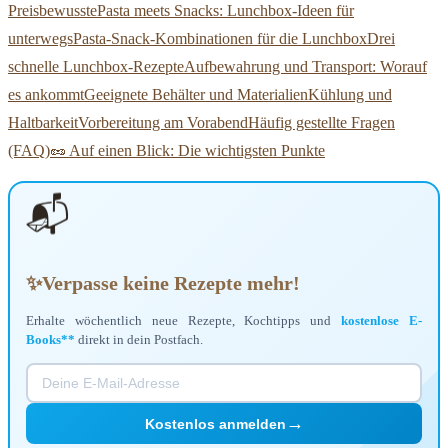
Preisbewusste
Pasta meets Snacks: Lunchbox-Ideen für
unterwegs
Pasta-Snack-Kombinationen für die Lunchbox
Drei
schnelle Lunchbox-Rezepte
Aufbewahrung und Transport: Worauf
es ankommt
Geeignete Behälter und Materialien
Kühlung und
Haltbarkeit
Vorbereitung am Vorabend
Häufig gestellte Fragen
(FAQ)
🥜 Auf einen Blick: Die wichtigsten Punkte
📬
✨
Verpasse keine Rezepte mehr!
Erhalte wöchentlich neue Rezepte, Kochtipps und
kostenlose E-
Books**
direkt in dein Postfach.
→
Kostenlos anmelden