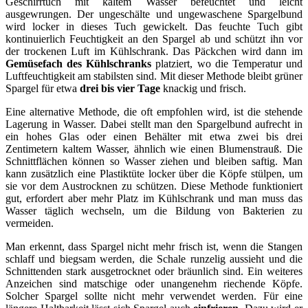
Geschirrtuch mit kaltem Wasser befeuchtet und leicht
ausgewrungen. Der ungeschälte und ungewaschene Spargelbund
wird locker in dieses Tuch gewickelt. Das feuchte Tuch gibt
kontinuierlich Feuchtigkeit an den Spargel ab und schützt ihn vor
der trockenen Luft im Kühlschrank. Das Päckchen wird dann im
Gemüsefach des Kühlschranks
platziert, wo die Temperatur und
Luftfeuchtigkeit am stabilsten sind. Mit dieser Methode bleibt grüner
Spargel für etwa
drei bis vier Tage
knackig und frisch.
Eine alternative Methode, die oft empfohlen wird, ist die stehende
Lagerung in Wasser. Dabei stellt man den Spargelbund aufrecht in
ein hohes Glas oder einen Behälter mit etwa zwei bis drei
Zentimetern kaltem Wasser, ähnlich wie einen Blumenstrauß. Die
Schnittflächen können so Wasser ziehen und bleiben saftig. Man
kann zusätzlich eine Plastiktüte locker über die Köpfe stülpen, um
sie vor dem Austrocknen zu schützen. Diese Methode funktioniert
gut, erfordert aber mehr Platz im Kühlschrank und man muss das
Wasser täglich wechseln, um die Bildung von Bakterien zu
vermeiden.
Man erkennt, dass Spargel nicht mehr frisch ist, wenn die Stangen
schlaff und biegsam werden, die Schale runzelig aussieht und die
Schnittenden stark ausgetrocknet oder bräunlich sind. Ein weiteres
Anzeichen sind matschige oder unangenehm riechende Köpfe.
Solcher Spargel sollte nicht mehr verwendet werden. Für eine