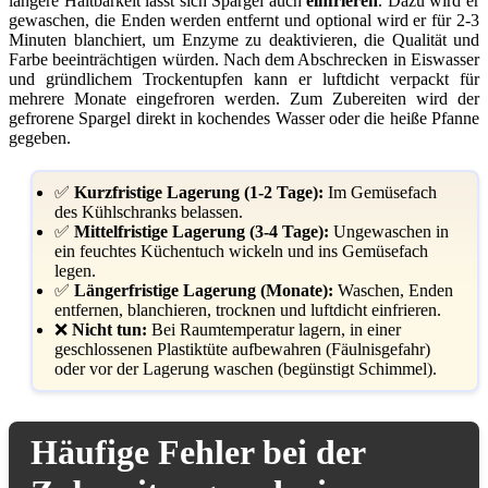
längere Haltbarkeit lässt sich Spargel auch
einfrieren
. Dazu wird er
gewaschen, die Enden werden entfernt und optional wird er für 2-3
Minuten blanchiert, um Enzyme zu deaktivieren, die Qualität und
Farbe beeinträchtigen würden. Nach dem Abschrecken in Eiswasser
und gründlichem Trockentupfen kann er luftdicht verpackt für
mehrere Monate eingefroren werden. Zum Zubereiten wird der
gefrorene Spargel direkt in kochendes Wasser oder die heiße Pfanne
gegeben.
✅
Kurzfristige Lagerung (1-2 Tage):
Im Gemüsefach
des Kühlschranks belassen.
✅
Mittelfristige Lagerung (3-4 Tage):
Ungewaschen in
ein feuchtes Küchentuch wickeln und ins Gemüsefach
legen.
✅
Längerfristige Lagerung (Monate):
Waschen, Enden
entfernen, blanchieren, trocknen und luftdicht einfrieren.
❌
Nicht tun:
Bei Raumtemperatur lagern, in einer
geschlossenen Plastiktüte aufbewahren (Fäulnisgefahr)
oder vor der Lagerung waschen (begünstigt Schimmel).
Häufige Fehler bei der