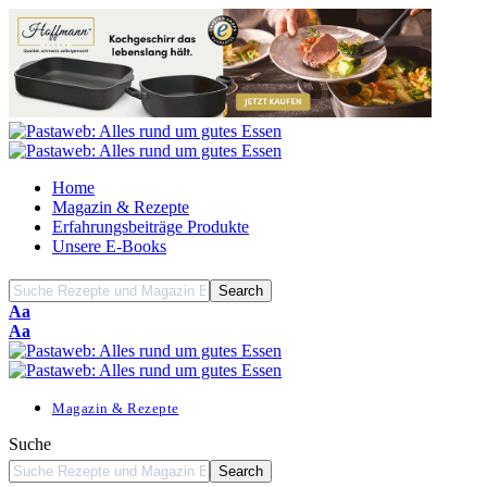
Home
Magazin & Rezepte
Erfahrungsbeiträge Produkte
Unsere E-Books
Font
Aa
Resizer
Font
Aa
Resizer
Magazin & Rezepte
Suche