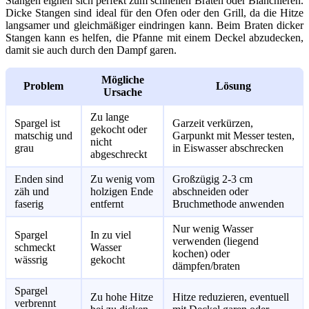
Stangen eignen sich perfekt zum schnellen Braten oder Blanchieren.
Dicke Stangen sind ideal für den Ofen oder den Grill, da die Hitze
langsamer und gleichmäßiger eindringen kann. Beim Braten dicker
Stangen kann es helfen, die Pfanne mit einem Deckel abzudecken,
damit sie auch durch den Dampf garen.
Mögliche
Problem
Lösung
Ursache
Zu lange
Spargel ist
Garzeit verkürzen,
gekocht oder
matschig und
Garpunkt mit Messer testen,
nicht
grau
in Eiswasser abschrecken
abgeschreckt
Enden sind
Zu wenig vom
Großzügig 2-3 cm
zäh und
holzigen Ende
abschneiden oder
faserig
entfernt
Bruchmethode anwenden
Nur wenig Wasser
Spargel
In zu viel
verwenden (liegend
schmeckt
Wasser
kochen) oder
wässrig
gekocht
dämpfen/braten
Spargel
Zu hohe Hitze
Hitze reduzieren, eventuell
verbrennt