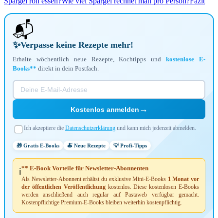
Spargel roh essen?
Wie viel Spargel rechnet man pro Person?
Fazit
📬
✨
Verpasse keine Rezepte mehr!
Erhalte wöchentlich neue Rezepte, Kochtipps und
kostenlose E-
Books**
direkt in dein Postfach.
→
Kostenlos anmelden
Ich akzeptiere die
Datenschutzerklärung
und kann mich jederzeit abmelden.
🎁 Gratis E-Books
🍝 Neue Rezepte
💡 Profi-Tipps
** E-Book Vorteile für Newsletter-Abonnenten
ℹ️
Als Newsletter-Abonnent erhältst du exklusive Mini-E-Books
1 Monat vor
der öffentlichen Veröffentlichung
kostenlos. Diese kostenlosen E-Books
werden anschließend auch regulär auf Pastaweb verfügbar gemacht.
Kostenpflichtige Premium-E-Books bleiben weiterhin kostenpflichtig.