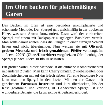
Im Ofen backen für gleichmäßiges
Garen
Das Backen im Ofen ist eine besonders unkomplizierte und
schonende Methode. Der Spargel gart gleichmäßig in der trockenen
Hitze, was sein Aroma konzentriert. Dazu wird der vorbereitete
Spargel auf einem mit Backpapier ausgelegten Backblech verteilt.
Man sollte darauf achten, dass die Stangen in einer einzigen Schicht
liegen und nicht übereinander. Nun werden sie mit
Olivenöl,
grobem Meersalz und frisch gemahlenem Pfeffer
vermengt. Im
auf etwa
200°C (Ober-/Unterhitze)
vorgeheizten Ofen benötigt der
Spargel je nach Dicke
10 bis 20 Minuten
.
Ein großer Vorteil dieser Methode ist die einfache Kombinierbarkeit
mit anderen Zutaten. Man kann Cherrytomaten, Zwiebelspalten oder
Zucchinischeiben mit auf das Blech geben. Für eine besondere Note
kann man den Spargel in den letzten Minuten der Garzeit mit
geriebenem
Parmesan bestreuen
und kurz überbacken, bis der
Käse goldbraun und knusprig ist. Gebackener Spargel ist eine
wunderbare Beilage, die kaum aktive Arbeitszeit erfordert.