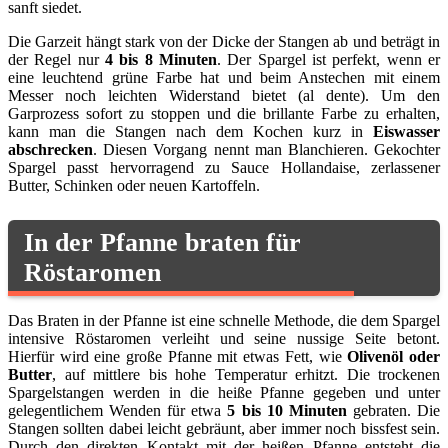
sanft siedet.
Die Garzeit hängt stark von der Dicke der Stangen ab und beträgt in
der Regel nur
4 bis 8 Minuten
. Der Spargel ist perfekt, wenn er
eine leuchtend grüne Farbe hat und beim Anstechen mit einem
Messer noch leichten Widerstand bietet (al dente). Um den
Garprozess sofort zu stoppen und die brillante Farbe zu erhalten,
kann man die Stangen nach dem Kochen kurz in
Eiswasser
abschrecken
. Diesen Vorgang nennt man Blanchieren. Gekochter
Spargel passt hervorragend zu Sauce Hollandaise, zerlassener
Butter, Schinken oder neuen Kartoffeln.
In der Pfanne braten für
Röstaromen
Das Braten in der Pfanne ist eine schnelle Methode, die dem Spargel
intensive Röstaromen verleiht und seine nussige Seite betont.
Hierfür wird eine große Pfanne mit etwas Fett, wie
Olivenöl oder
Butter
, auf mittlere bis hohe Temperatur erhitzt. Die trockenen
Spargelstangen werden in die heiße Pfanne gegeben und unter
gelegentlichem Wenden für etwa
5 bis 10 Minuten
gebraten. Die
Stangen sollten dabei leicht gebräunt, aber immer noch bissfest sein.
Durch den direkten Kontakt mit der heißen Pfanne entsteht die