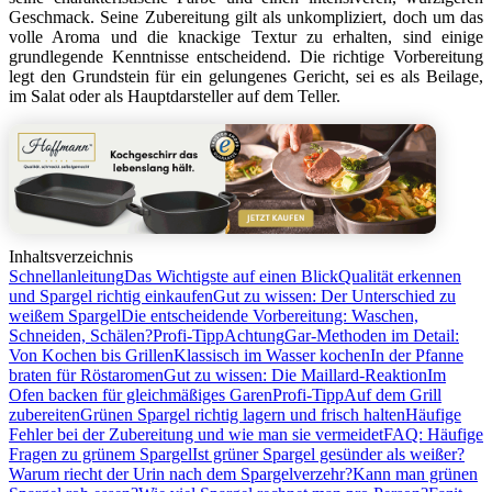
Geschmack. Seine Zubereitung gilt als unkompliziert, doch um das
volle Aroma und die knackige Textur zu erhalten, sind einige
grundlegende Kenntnisse entscheidend. Die richtige Vorbereitung
legt den Grundstein für ein gelungenes Gericht, sei es als Beilage,
im Salat oder als Hauptdarsteller auf dem Teller.
Inhaltsverzeichnis
Schnellanleitung
Das Wichtigste auf einen Blick
Qualität erkennen
und Spargel richtig einkaufen
Gut zu wissen: Der Unterschied zu
weißem Spargel
Die entscheidende Vorbereitung: Waschen,
Schneiden, Schälen?
Profi-Tipp
Achtung
Gar-Methoden im Detail:
Von Kochen bis Grillen
Klassisch im Wasser kochen
In der Pfanne
braten für Röstaromen
Gut zu wissen: Die Maillard-Reaktion
Im
Ofen backen für gleichmäßiges Garen
Profi-Tipp
Auf dem Grill
zubereiten
Grünen Spargel richtig lagern und frisch halten
Häufige
Fehler bei der Zubereitung und wie man sie vermeidet
FAQ: Häufige
Fragen zu grünem Spargel
Ist grüner Spargel gesünder als weißer?
Warum riecht der Urin nach dem Spargelverzehr?
Kann man grünen