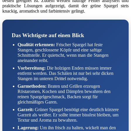
besten geeignet ist. Zudem werden häufige Fehler analysiert und
praktische Lösungen aufgezeigt, damit der grüne Spargel stets
knackig, aromatisch und farbintensiv gelingt.
Das Wichtigste auf einen Blick
Qualität erkennen:
Frischer Spargel hat feste
Stangen, geschlossene Köpfe und eine saftige
Schnittstelle. Er quietscht, wenn man die Stangen
aneinander reibt.
Vorbereitung:
Die holzigen Enden müssen immer
entfernt werden. Das Schälen ist nur bei sehr dicken
Stangen im unteren Drittel notwendig.
Garmethoden:
Braten und Grillen erzeugen
Röstaromen, Kochen und Dämpfen bewahren den
reinen Spargelgeschmack, Backen sorgt für
gleichmäßiges Garen.
Garzeit:
Grüner Spargel benötigt eine deutlich kürzere
Garzeit als weißer. Er sollte immer bissfest bleiben, um
Textur und Aroma zu bewahren.
Lagerung:
Um ihn frisch zu halten, wickelt man den