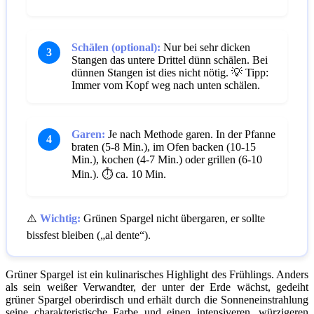
Schälen (optional):
Nur bei sehr dicken
3
Stangen das untere Drittel dünn schälen. Bei
dünnen Stangen ist dies nicht nötig.
💡 Tipp:
Immer vom Kopf weg nach unten schälen.
Garen:
Je nach Methode garen. In der Pfanne
4
braten (5-8 Min.), im Ofen backen (10-15
Min.), kochen (4-7 Min.) oder grillen (6-10
Min.).
⏱️ ca. 10 Min.
⚠️
Wichtig:
Grünen Spargel nicht übergaren, er sollte
bissfest bleiben („al dente“).
Grüner Spargel ist ein kulinarisches Highlight des Frühlings. Anders
als sein weißer Verwandter, der unter der Erde wächst, gedeiht
grüner Spargel oberirdisch und erhält durch die Sonneneinstrahlung
seine charakteristische Farbe und einen intensiveren, würzigeren