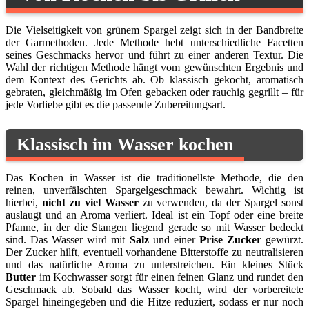
Die Vielseitigkeit von grünem Spargel zeigt sich in der Bandbreite
der Garmethoden. Jede Methode hebt unterschiedliche Facetten
seines Geschmacks hervor und führt zu einer anderen Textur. Die
Wahl der richtigen Methode hängt vom gewünschten Ergebnis und
dem Kontext des Gerichts ab. Ob klassisch gekocht, aromatisch
gebraten, gleichmäßig im Ofen gebacken oder rauchig gegrillt – für
jede Vorliebe gibt es die passende Zubereitungsart.
Klassisch im Wasser kochen
Das Kochen in Wasser ist die traditionellste Methode, die den
reinen, unverfälschten Spargelgeschmack bewahrt. Wichtig ist
hierbei,
nicht zu viel Wasser
zu verwenden, da der Spargel sonst
auslaugt und an Aroma verliert. Ideal ist ein Topf oder eine breite
Pfanne, in der die Stangen liegend gerade so mit Wasser bedeckt
sind. Das Wasser wird mit
Salz
und einer
Prise Zucker
gewürzt.
Der Zucker hilft, eventuell vorhandene Bitterstoffe zu neutralisieren
und das natürliche Aroma zu unterstreichen. Ein kleines Stück
Butter
im Kochwasser sorgt für einen feinen Glanz und rundet den
Geschmack ab. Sobald das Wasser kocht, wird der vorbereitete
Spargel hineingegeben und die Hitze reduziert, sodass er nur noch