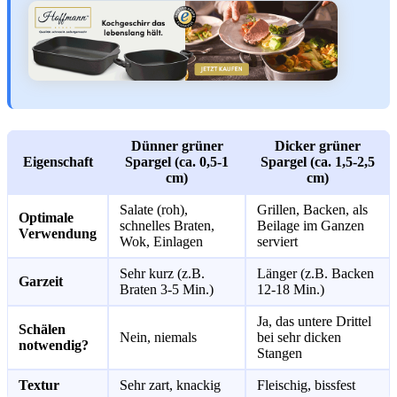
Dünner grüner
Dicker grüner
Eigenschaft
Spargel (ca. 0,5-1
Spargel (ca. 1,5-2,5
cm)
cm)
Salate (roh),
Grillen, Backen, als
Optimale
schnelles Braten,
Beilage im Ganzen
Verwendung
Wok, Einlagen
serviert
Sehr kurz (z.B.
Länger (z.B. Backen
Garzeit
Braten 3-5 Min.)
12-18 Min.)
Ja, das untere Drittel
Schälen
Nein, niemals
bei sehr dicken
notwendig?
Stangen
Textur
Sehr zart, knackig
Fleischig, bissfest