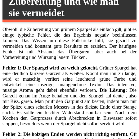
Zubereitung und wie man
sie vermeidet
Obwohl die Zubereitung von grünem Spargel als einfach gilt, gibt es
einige typische Fehler, die das Ergebnis negativ beeinflussen
können. Das Wissen um diese Fallstricke hilft, sie gezielt zu
vermeiden und konstant gute Resultate zu erzielen. Der häufigste
Fehler ist mit Abstand das Übergaren, aber auch bei der
Vorbereitung und Würzung lauern Tücken.
Fehler 1: Der Spargel wird zu weich gekocht.
Grüner Spargel hat
eine deutlich kürzere Garzeit als weißer. Kocht man ihn zu lange,
wird er matschig, verliert seine leuchtend grüne Farbe und
entwickelt eine faserige, unangenehme Textur. Das intensive,
nussige Aroma geht dabei ebenfalls verloren.
Die Lösung:
Die
Garzeit genau im Auge behalten und den Spargel „al dente“, also
mit Biss, garen. Man prüft den Garpunkt am besten, indem man mit
der Spitze eines scharfen Messers in das dickste Ende einer Stange
sticht. Es sollte ein leichter Widerstand spürbar sein. Nach dem
Kochen den Garprozess durch Abschrecken in Eiswasser sofort
stoppen, besonders wenn der Spargel nicht sofort serviert wird.
Fehler 2: Die holzigen Enden werden nicht richtig entfernt.
Oft