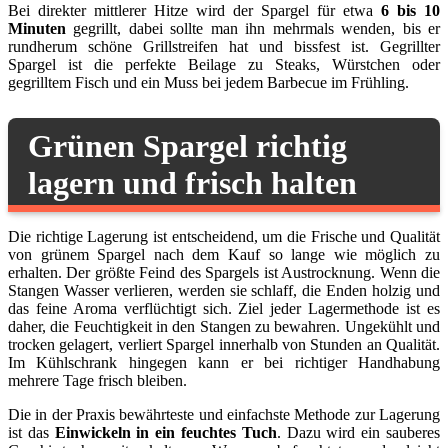
Bei direkter mittlerer Hitze wird der Spargel für etwa
6 bis 10
Minuten
gegrillt, dabei sollte man ihn mehrmals wenden, bis er
rundherum schöne Grillstreifen hat und bissfest ist. Gegrillter
Spargel ist die perfekte Beilage zu Steaks, Würstchen oder
gegrilltem Fisch und ein Muss bei jedem Barbecue im Frühling.
Grünen Spargel richtig
lagern und frisch halten
Die richtige Lagerung ist entscheidend, um die Frische und Qualität
von grünem Spargel nach dem Kauf so lange wie möglich zu
erhalten. Der größte Feind des Spargels ist Austrocknung. Wenn die
Stangen Wasser verlieren, werden sie schlaff, die Enden holzig und
das feine Aroma verflüchtigt sich. Ziel jeder Lagermethode ist es
daher, die Feuchtigkeit in den Stangen zu bewahren. Ungekühlt und
trocken gelagert, verliert Spargel innerhalb von Stunden an Qualität.
Im Kühlschrank hingegen kann er bei richtiger Handhabung
mehrere Tage frisch bleiben.
Die in der Praxis bewährteste und einfachste Methode zur Lagerung
ist das
Einwickeln in ein feuchtes Tuch
. Dazu wird ein sauberes