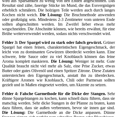
wird aus Sparsamkeit zu wenig von den Enden abgeschnitten. Das
Resultat sind zähe, faserige Stücke im Mund, die das Essvergnügen
erheblich schmälern. Die holzigen Teile werden auch durch langes
Kochen nicht weich.
Die Lösung:
Die Bruchmethode anwenden
oder großzügig sein. Mindestens 2-3 Zentimeter vom unteren Ende
sollten abgeschnitten werden. Im Zweifel lieber etwas mehr
wegschneiden. Die Abschnitte können, wie bereits erwähnt, für eine
Brühe weiterverwendet werden, sodass nichts verschwendet wird.
Fehler 3: Der Spargel wird zu stark oder falsch gewürzt.
Grüner
Spargel hat einen feinen, charakteristischen Eigengeschmack, der
leicht von zu dominanten Gewürzen überdeckt werden kann. Eine
schwere, fette Sauce oder zu viel Knoblauch können das feine
Aroma komplett maskieren.
Die Lösung:
Weniger ist mehr. Gute
Qualität braucht nicht viel mehr als Salz, eine Prise Zucker, etwas
Butter oder gutes Olivenöl und einen Spritzer Zitrone. Diese Zutaten
unterstreichen den Eigengeschmack, anstatt ihn zu überdecken.
Kräftigere Aromen wie Knoblauch, Chili oder Parmesan sollten
gezielt und in Maßen eingesetzt werden, um Akzente zu setzen.
Fehler 4: Falsche Garmethode für die Dicke der Stangen.
Sehr
dünne Spargelstangen zu kochen, kann schnell dazu führen, dass sie
matschig werden. Sehr dicke Stangen in der Pfanne zu braten, kann
dazu führen, dass sie außen verbrennen, bevor sie innen gar sind.
Die Lösung:
Die Garmethode an die Dicke anpassen. Dünne