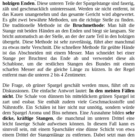
holzigen Enden
. Diese unteren Teile der Spargelstange sind faserig,
zäh und geschmacklich uninteressant. Werden sie nicht entfernt, ist
das Kauen unangenehm und das gesamte Gericht wird abgewertet.
Es gibt zwei bewährte Methoden, um die richtige Stelle zu finden.
Die traditionelle Methode ist die
Bruchmethode
: Man hält die
Stange mit beiden Händen an den Enden und biegt sie langsam. Sie
bricht automatisch an der Stelle, an der der zarte Teil in den holzigen
übergeht. Diese Methode ist sehr zuverlässig, führt aber manchmal
zu etwas mehr Verschnitt. Die schnellere Methode für geübte Hände
ist das Abschneiden mit einem Messer. Man schneidet bei einer
Stange per Bruchtest das Ende ab und verwendet diese als
Schablone, um die restlichen Stangen des Bundes mit einem
scharfen Messer auf die gleiche Länge zu kürzen. In der Regel
entfernt man die unteren 2 bis 4 Zentimeter.
Die Frage, ob grüner Spargel geschält werden muss, führt oft zu
Diskussionen. Die einfache Antwort lautet:
In den meisten Fällen
nicht
. Die Schale von dünnem bis mitteldickem grünen Spargel ist
zart und essbar. Sie enthält zudem viele Geschmacksstoffe und
Nährstoffe. Ein Schälen ist hier nicht nur unnötig, sondern würde
dem Spargel Aroma und Biss nehmen. Eine Ausnahme bilden
sehr
dicke, kräftige Stangen
, die manchmal im unteren Drittel eine
leicht faserige Schale aufweisen können. In diesem Fall kann es
sinnvoll sein, mit einem Sparschäler eine dünne Schicht von etwa
einem Drittel der Stangenlänge zu entfernen. Dabei setzt man den