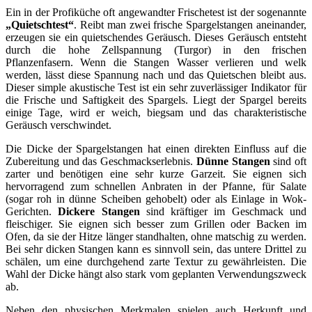
Ein in der Profiküche oft angewandter Frischetest ist der sogenannte
„Quietschtest“
. Reibt man zwei frische Spargelstangen aneinander,
erzeugen sie ein quietschendes Geräusch. Dieses Geräusch entsteht
durch die hohe Zellspannung (Turgor) in den frischen
Pflanzenfasern. Wenn die Stangen Wasser verlieren und welk
werden, lässt diese Spannung nach und das Quietschen bleibt aus.
Dieser simple akustische Test ist ein sehr zuverlässiger Indikator für
die Frische und Saftigkeit des Spargels. Liegt der Spargel bereits
einige Tage, wird er weich, biegsam und das charakteristische
Geräusch verschwindet.
Die Dicke der Spargelstangen hat einen direkten Einfluss auf die
Zubereitung und das Geschmackserlebnis.
Dünne Stangen
sind oft
zarter und benötigen eine sehr kurze Garzeit. Sie eignen sich
hervorragend zum schnellen Anbraten in der Pfanne, für Salate
(sogar roh in dünne Scheiben gehobelt) oder als Einlage in Wok-
Gerichten.
Dickere Stangen
sind kräftiger im Geschmack und
fleischiger. Sie eignen sich besser zum Grillen oder Backen im
Ofen, da sie der Hitze länger standhalten, ohne matschig zu werden.
Bei sehr dicken Stangen kann es sinnvoll sein, das untere Drittel zu
schälen, um eine durchgehend zarte Textur zu gewährleisten. Die
Wahl der Dicke hängt also stark vom geplanten Verwendungszweck
ab.
Neben den physischen Merkmalen spielen auch Herkunft und