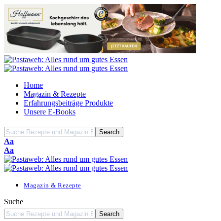
Home
Magazin & Rezepte
Erfahrungsbeiträge Produkte
Unsere E-Books
Font
Aa
Resizer
Font
Aa
Resizer
Magazin & Rezepte
Suche