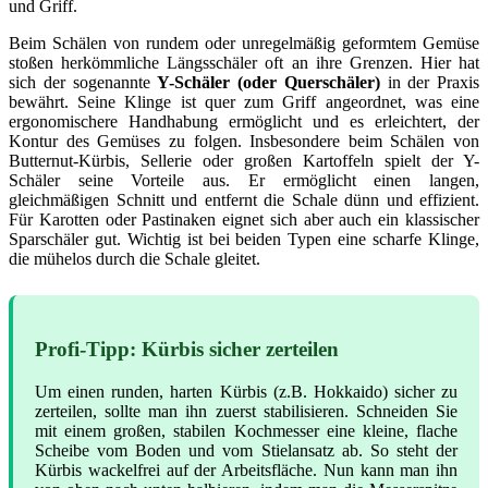
und Griff.
Beim Schälen von rundem oder unregelmäßig geformtem Gemüse
stoßen herkömmliche Längsschäler oft an ihre Grenzen. Hier hat
sich der sogenannte
Y-Schäler (oder Querschäler)
in der Praxis
bewährt. Seine Klinge ist quer zum Griff angeordnet, was eine
ergonomischere Handhabung ermöglicht und es erleichtert, der
Kontur des Gemüses zu folgen. Insbesondere beim Schälen von
Butternut-Kürbis, Sellerie oder großen Kartoffeln spielt der Y-
Schäler seine Vorteile aus. Er ermöglicht einen langen,
gleichmäßigen Schnitt und entfernt die Schale dünn und effizient.
Für Karotten oder Pastinaken eignet sich aber auch ein klassischer
Sparschäler gut. Wichtig ist bei beiden Typen eine scharfe Klinge,
die mühelos durch die Schale gleitet.
Profi-Tipp: Kürbis sicher zerteilen
Um einen runden, harten Kürbis (z.B. Hokkaido) sicher zu
zerteilen, sollte man ihn zuerst stabilisieren. Schneiden Sie
mit einem großen, stabilen Kochmesser eine kleine, flache
Scheibe vom Boden und vom Stielansatz ab. So steht der
Kürbis wackelfrei auf der Arbeitsfläche. Nun kann man ihn