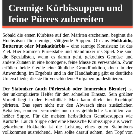
Cremige Kürbissuppen und
feine Pürees zubereiten
Sobald die ersten Kürbisse auf den Märkten erscheinen, beginnt die
Hochsaison für cremige, sättigende Suppen. Ob aus
Hokkaido,
Butternut oder Muskatkürbis
– eine samtige Konsistenz ist das
Ziel. Hier kommen Pürierstäbe und Standmixer ins Spiel. Sie sind
die Spezialisten, wenn es darum geht, gekochtes Gemüse und
andere Zutaten in eine homogene, feine Masse zu verwandeln. Zwar
erfüllen beide Geräte eine ähnliche Grundfunktion, doch in der
Anwendung, im Ergebnis und in der Handhabung gibt es deutliche
Unterschiede, die sie für verschiedene Aufgaben prädestinieren.
Der
Stabmixer (auch Pürierstab oder Immersion Blender)
ist
der unkomplizierte Helfer für den schnellen Einsatz. Sein größter
Vorteil liegt in der Flexibilität: Man kann direkt im Kochtopf
pürieren. Das spart nicht nur den Abwasch eines zusätzlichen
Behälters, sondern vermeidet auch das gefährliche Umfüllen von
heißer Suppe. Für die meisten herbstlichen Gemüsesuppen wie
Kartoffel-Lauch-Suppe oder eine klassische Kürbissuppe aus weich
gekochtem Hokkaido ist die Leistung eines guten Stabmixers
vollkommen ausreichend. Man sollte darauf achten, den Topf von