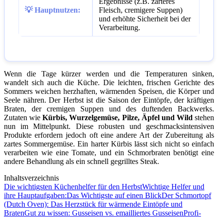
Ergebnisse (z.B. zarteres
💡 Hauptnutzen:
Fleisch, cremigere Suppen)
und erhöhte Sicherheit bei der
Verarbeitung.
Wenn die Tage kürzer werden und die Temperaturen sinken,
wandelt sich auch die Küche. Die leichten, frischen Gerichte des
Sommers weichen herzhaften, wärmenden Speisen, die Körper und
Seele nähren. Der Herbst ist die Saison der Eintöpfe, der kräftigen
Braten, der cremigen Suppen und des duftenden Backwerks.
Zutaten wie
Kürbis, Wurzelgemüse, Pilze, Äpfel und Wild
stehen
nun im Mittelpunkt. Diese robusten und geschmacksintensiven
Produkte erfordern jedoch oft eine andere Art der Zubereitung als
zartes Sommergemüse. Ein harter Kürbis lässt sich nicht so einfach
verarbeiten wie eine Tomate, und ein Schmorbraten benötigt eine
andere Behandlung als ein schnell gegrilltes Steak.
Inhaltsverzeichnis
Die wichtigsten Küchenhelfer für den Herbst
Wichtige Helfer und
ihre Hauptaufgaben:
Das Wichtigste auf einen Blick
Der Schmortopf
(Dutch Oven): Das Herzstück für wärmende Eintöpfe und
Braten
Gut zu wissen: Gusseisen vs. emailliertes Gusseisen
Profi-