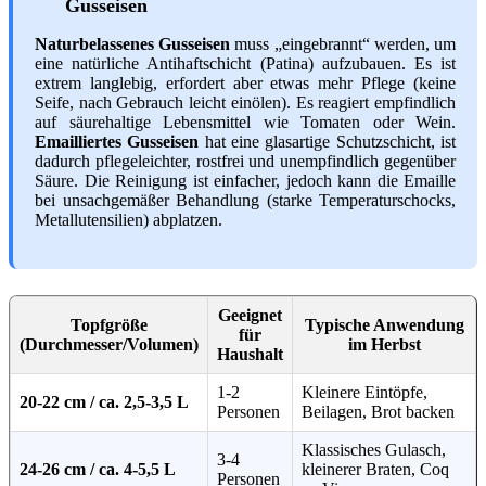
Gusseisen
Naturbelassenes Gusseisen
muss „eingebrannt“ werden, um
eine natürliche Antihaftschicht (Patina) aufzubauen. Es ist
extrem langlebig, erfordert aber etwas mehr Pflege (keine
Seife, nach Gebrauch leicht einölen). Es reagiert empfindlich
auf säurehaltige Lebensmittel wie Tomaten oder Wein.
Emailliertes Gusseisen
hat eine glasartige Schutzschicht, ist
dadurch pflegeleichter, rostfrei und unempfindlich gegenüber
Säure. Die Reinigung ist einfacher, jedoch kann die Emaille
bei unsachgemäßer Behandlung (starke Temperaturschocks,
Metallutensilien) abplatzen.
Geeignet
Topfgröße
Typische Anwendung
für
(Durchmesser/Volumen)
im Herbst
Haushalt
1-2
Kleinere Eintöpfe,
20-22 cm / ca. 2,5-3,5 L
Personen
Beilagen, Brot backen
Klassisches Gulasch,
3-4
24-26 cm / ca. 4-5,5 L
kleinerer Braten, Coq
Personen