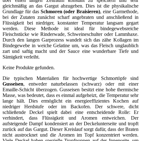
über einen langen Zeitraum konstant zu speichern und sehr
gleichmäßig an das Gargut abzugeben. Dies ist die physikalische
Grundlage für das
Schmoren (oder Braisieren)
, eine Garmethode,
bei der Zutaten zunächst scharf angebraten und anschließend in
Flüssigkeit bei niedriger, konstanter Temperatur langsam gegart
werden. Diese Methode ist ideal für bindegewebsreiche
Fleischstücke wie Rinderwade, Schweineschulter oder Lammhaxe.
Durch den langen Garprozess wandelt sich das zähe Kollagen im
Bindegewebe in weiche Gelatine um, was das Fleisch unglaublich
zart und saftig macht und der Sauce eine wunderbare Tiefe und
Sämigkeit verleiht.
Keine Produkte gefunden.
Die typischen Materialien für hochwertige Schmortöpfe sind
Gusseisen
, entweder naturbelassen (schwarz) oder mit einer
Emaille-Schicht überzogen. Gusseisen besitzt eine hohe thermische
Masse, was bedeutet, dass es einmal aufgeheizt, die Temperatur sehr
lange hält. Dies ermöglicht ein energieeffizientes Kochen auf
niedriger Herdstufe oder im Backofen. Der schwere, dicht
schließende Deckel spielt dabei eine entscheidende Rolle: Er
verhindert, dass Flüssigkeit und Aromen entweichen. Der
aufsteigende Dampf kondensiert an der Deckelunterseite und tropft
zurück auf das Gargut. Dieser Kreislauf sorgt dafür, dass der Braten
nicht austrocknet und die Aromen im Topf konzentriert werden.
Viele Deckel haben spezielle Tropfnoppen auf der Innenseite, um