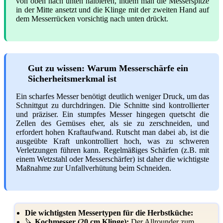
von oben nach unten halbieren, indem man die Messerspitze
in der Mitte ansetzt und die Klinge mit der zweiten Hand auf
dem Messerrücken vorsichtig nach unten drückt.
Gut zu wissen: Warum Messerschärfe ein
Sicherheitsmerkmal ist
Ein scharfes Messer benötigt deutlich weniger Druck, um das
Schnittgut zu durchdringen. Die Schnitte sind kontrollierter
und präziser. Ein stumpfes Messer hingegen quetscht die
Zellen des Gemüses eher, als sie zu zerschneiden, und
erfordert hohen Kraftaufwand. Rutscht man dabei ab, ist die
ausgeübte Kraft unkontrolliert hoch, was zu schweren
Verletzungen führen kann. Regelmäßiges Schärfen (z.B. mit
einem Wetzstahl oder Messerschärfer) ist daher die wichtigste
Maßnahme zur Unfallverhütung beim Schneiden.
Die wichtigsten Messertypen für die Herbstküche:
🔪
Kochmesser (20 cm Klinge):
Der Allrounder zum