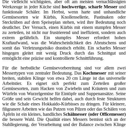
Die vielleicht wichtigsten, aber oft am meisten vernachlässigten
Werkzeuge in jeder Küche sind
hochwertige, scharfe Messer
und
funktionale Schäler. Im Herbst, wenn harte und unhandliche
Gemüsesorten wie Kürbis, Knollensellerie, Pastinaken oder
Steckrüben auf dem Speiseplan stehen, wird ihre Bedeutung noch
deutlicher. Der Versuch, einen Kürbis mit einem stumpfen Messer
zu zerteilen, ist nicht nur frustrierend und ineffizient, sondern auch
extrem gefährlich. Ein stumpfes Messer erfordert hohen
Kraftaufwand, was die Wahrscheinlichkeit des Abrutschens und
somit das Verletzungsrisiko drastisch erhöht. Ein scharfes Messer
hingegen gleitet mit wenig Druck durch das Schnittgut und
ermöglicht eine präzise und kontrollierte Schnittführung.
Für die herbstliche Gemüsevorbereitung sind vor allem zwei
Messertypen von zentraler Bedeutung. Das
Kochmesser
mit seiner
breiten, stabilen Klinge von etwa 20 cm Länge ist das universelle
Arbeitstier. Es eignet sich perfekt zum Zerteilen großer
Gemüsesorten, zum Hacken von Zwiebeln und Kräutern und zum
Würfeln von Wurzelgemüse für Eintöpfe und Suppenansätze. Seine
Größe und sein Gewicht helfen dabei, auch durch feste Strukturen
wie die Schale eines Hokkaido-Kürbisses zu dringen. Für kleinere,
filigranere Arbeiten wie das Putzen von Pilzen oder das Schälen von
Äpfeln ist ein kleines, handliches
Schälmesser (oder Officemesser)
die bessere Wahl. Die Qualität eines Messers bemisst sich an der
Stahllegierung, der Verarbeitung und der Balance zwischen Klinge