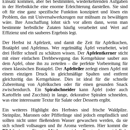
Einsatz kommen, aber bei bestimmten, wiederkehrenden Aufgaben
in der Herbstküche eine enorme Erleichterung darstellen. Sie sind
oft für eine ganz spezifische Funktion konzipiert und lösen ein
Problem, das mit Universalwerkzeugen nur mühsam zu bewältigen
wäre. Ihre Anschaffung lohnt sich vor allem dann, wenn man
bestimmte herbstliche Zutaten häufig verarbeitet und Wert auf
Effizienz und ein sauberes Ergebnis legt.
Der Herbst ist Apfelzeit, und damit die Zeit für Apfelkuchen,
Bratäpfel und Apfelmus. Wer regelmäßig Äpfel verarbeitet, wird
drei Helfer schnell zu schätzen wissen. Der
Apfelentkerner
sticht
mit einer einfachen Drehbewegung das Kerngehäuse sauber aus
dem Apfel, ohne ihn zu zerteilen – die perfekte Vorbereitung für
einen klassischen Bratapfel. Der
Apfelteiler
zerlegt einen Apfel mit
einem einzigen Druck in gleichmäßige Spalten und entfernt
gleichzeitig das Kerngehäuse. Dies ist ideal für die schnelle
Zubereitung von Apfelkuchen oder für einen gesunden Snack
zwischendurch. Ein
Spiralschneider
kann Äpfel (oder auch
Kartoffeln und Zucchini) in lange, dekorative Spiralen schneiden,
was eine interessante Textur für Salate oder Desserts ergibt.
Ein weiteres Highlight des Herbstes sind frische Waldpilze.
Steinpilze, Maronen oder Pfifferlinge sind jedoch empfindlich und
sollten nicht unter fließendem Wasser gewaschen werden, da sie
sich schnell vollsaugen und ihr Aroma verlieren. Hier kommt die