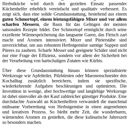
Herbstküche wird durch den gezielten Einsatz passender
Küchenhelfer erheblich vereinfacht und qualitativ verbessert. Es
zeigt sich, dass eine solide Grundausstattung, bestehend aus einem
guten Schmortopf, einem leistungsfähigen Mixer und vor allem
scharfen Messern
, die Basis für das Gelingen der meisten
saisonalen Rezepte bildet. Der Schmortopf ermöglicht durch seine
exzellente Wärmespeicherung das langsame Garen, das Fleisch zart
macht und Aromen intensiviert. Mixer und Pürierstäbe sind
unverzichtbar, um aus robustem Herbstgemüse samtige Suppen und
Pürees zu zaubern. Scharfe Messer und geeignete Schäler sind nicht
nur eine Frage der Effizienz, sondern vor allem der Sicherheit bei
der Verarbeitung von hartschaligen Zutaten wie Kürbis.
Über diese Grundausstattung hinaus können spezialisierte
Werkzeuge wie Apfelteiler, Pilzbürsten oder Maronenschneider den
Kochalltag zusätzlich bereichern, indem sie spezifische,
wiederkehrende Aufgaben beschleunigen und optimieren. Die
Investition in wenige, aber hochwertige und langlebige Werkzeuge
ist dabei sinnvoller als der Kauf zahlreicher günstiger Produkte. Eine
durchdachte Auswahl an Küchenhelfern verwandelt die manchmal
mühsame Vorbereitung von Herbstgemüse in einen angenehmen
und kreativen Prozess. So bleibt mehr Zeit, die wunderbaren,
wärmenden Aromen zu genießen, die diese kulinarische Jahreszeit
so besonders machen.