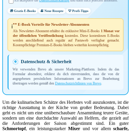
Ich akzeptiere die
Datenschutzerklärung
und kann mich jederzeit abmelden.
🎁 Gratis E-Books
🍝 Neue Rezepte
💡 Profi-Tipps
** E-Book Vorteile für Newsletter-Abonnenten
ℹ️
Als Newsletter-Abonnent erhältst du exklusive Mini-E-Books
1 Monat vor
der öffentlichen Veröffentlichung
kostenlos. Diese kostenlosen E-Books
werden anschließend auch regulär auf Pastaweb verfügbar gemacht.
Kostenpflichtige Premium-E-Books bleiben weiterhin kostenpflichtig.
Datenschutz & Sicherheit
Wir verwenden Brevo als unsere Marketing-Plattform. Indem du das
Formular absendest, erklärst du dich einverstanden, dass die von dir
angegebenen persönlichen Informationen an Brevo zur Bearbeitung
übertragen werden gemäß den
Datenschutzrichtlinien von Brevo
.
Um die kulinarischen Schätze des Herbstes voll auszukosten, ist die
richtige Ausstattung in der Küche von großer Bedeutung. Dabei
geht es nicht um eine unüberschaubare Ansammlung teurer Geräte,
sondern um eine durchdachte Auswahl an Helfern, die gezielt auf
die Anforderungen der Saison abgestimmt sind. Ein guter
Schmortopf
, ein leistungsstarker
Mixer
und vor allem
scharfe,