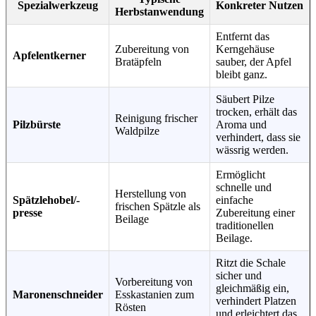
Spezialwerkzeug
Konkreter Nutzen
Herbstanwendung
Entfernt das
Zubereitung von
Kerngehäuse
Apfelentkerner
Bratäpfeln
sauber, der Apfel
bleibt ganz.
Säubert Pilze
trocken, erhält das
Reinigung frischer
Pilzbürste
Aroma und
Waldpilze
verhindert, dass sie
wässrig werden.
Ermöglicht
schnelle und
Herstellung von
Spätzlehobel/-
einfache
frischen Spätzle als
presse
Zubereitung einer
Beilage
traditionellen
Beilage.
Ritzt die Schale
sicher und
Vorbereitung von
gleichmäßig ein,
Maronenschneider
Esskastanien zum
verhindert Platzen
Rösten
und erleichtert das