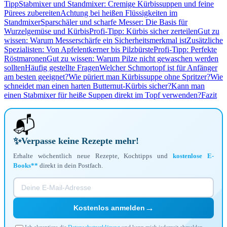
Tipp
Stabmixer und Standmixer: Cremige Kürbissuppen und feine
Pürees zubereiten
Achtung bei heißen Flüssigkeiten im
Standmixer
Sparschäler und scharfe Messer: Die Basis für
Wurzelgemüse und Kürbis
Profi-Tipp: Kürbis sicher zerteilen
Gut zu
wissen: Warum Messerschärfe ein Sicherheitsmerkmal ist
Zusätzliche
Spezialisten: Von Apfelentkerner bis Pilzbürste
Profi-Tipp: Perfekte
Röstmaronen
Gut zu wissen: Warum Pilze nicht gewaschen werden
sollten
Häufig gestellte Fragen
Welcher Schmortopf ist für Anfänger
am besten geeignet?
Wie püriert man Kürbissuppe ohne Spritzer?
Wie
schneidet man einen harten Butternut-Kürbis sicher?
Kann man
einen Stabmixer für heiße Suppen direkt im Topf verwenden?
Fazit
📬
✨
Verpasse keine Rezepte mehr!
Erhalte wöchentlich neue Rezepte, Kochtipps und
kostenlose E-
Books**
direkt in dein Postfach.
→
Kostenlos anmelden