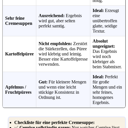
nötig.
Ideal:
Erzeugt
Ausreichend:
Ergebnis
eine
Sehr feine
wird gut, aber selten
unübertroffen
Cremesuppen
perfekt samtig.
glatte, seidige
Textur.
Absolut
Nicht empfohlen:
Zerstört
ungeeignet:
die Stärkezellen, das Püree
Das Ergebnis
Kartoffelpüree
wird klebrig und leimig.
wird noch
Besser eine Kartoffelpresse
klebriger als
verwenden.
beim Stabmixer.
Ideal:
Perfekt
Gut:
Für kleinere Mengen
für große
Apfelmus /
und wenn eine leicht
Mengen und ein
Fruchtpürees
stückige Konsistenz in
sehr feines,
Ordnung ist.
homogenes
Ergebnis.
Checkliste für eine perfekte Cremesuppe:
✅
Gemüse vollständig garen:
Nur weiches Gemüse lässt