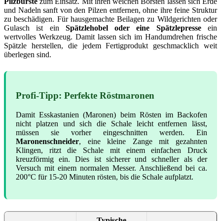
Pilzbürste
zum Einsatz. Mit ihren weichen Borsten lassen sich Erde
und Nadeln sanft von den Pilzen entfernen, ohne ihre feine Struktur
zu beschädigen. Für hausgemachte Beilagen zu Wildgerichten oder
Gulasch ist ein
Spätzlehobel oder eine Spätzlepresse
ein
wertvolles Werkzeug. Damit lassen sich im Handumdrehen frische
Spätzle herstellen, die jedem Fertigprodukt geschmacklich weit
überlegen sind.
Profi-Tipp: Perfekte Röstmaronen
Damit Esskastanien (Maronen) beim Rösten im Backofen
nicht platzen und sich die Schale leicht entfernen lässt,
müssen sie vorher eingeschnitten werden. Ein
Maronenschneider
, eine kleine Zange mit gezahnten
Klingen, ritzt die Schale mit einem einfachen Druck
kreuzförmig ein. Dies ist sicherer und schneller als der
Versuch mit einem normalen Messer. Anschließend bei ca.
200°C für 15-20 Minuten rösten, bis die Schale aufplatzt.
Typische