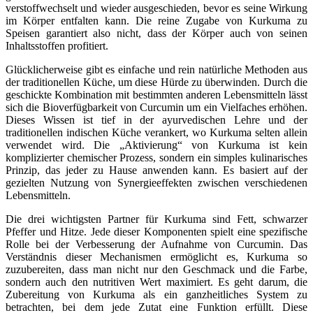
verstoffwechselt und wieder ausgeschieden, bevor es seine Wirkung
im Körper entfalten kann. Die reine Zugabe von Kurkuma zu
Speisen garantiert also nicht, dass der Körper auch von seinen
Inhaltsstoffen profitiert.
Glücklicherweise gibt es einfache und rein natürliche Methoden aus
der traditionellen Küche, um diese Hürde zu überwinden. Durch die
geschickte Kombination mit bestimmten anderen Lebensmitteln lässt
sich die Bioverfügbarkeit von Curcumin um ein Vielfaches erhöhen.
Dieses Wissen ist tief in der ayurvedischen Lehre und der
traditionellen indischen Küche verankert, wo Kurkuma selten allein
verwendet wird. Die „Aktivierung“ von Kurkuma ist kein
komplizierter chemischer Prozess, sondern ein simples kulinarisches
Prinzip, das jeder zu Hause anwenden kann. Es basiert auf der
gezielten Nutzung von Synergieeffekten zwischen verschiedenen
Lebensmitteln.
Die drei wichtigsten Partner für Kurkuma sind Fett, schwarzer
Pfeffer und Hitze. Jede dieser Komponenten spielt eine spezifische
Rolle bei der Verbesserung der Aufnahme von Curcumin. Das
Verständnis dieser Mechanismen ermöglicht es, Kurkuma so
zuzubereiten, dass man nicht nur den Geschmack und die Farbe,
sondern auch den nutritiven Wert maximiert. Es geht darum, die
Zubereitung von Kurkuma als ein ganzheitliches System zu
betrachten, bei dem jede Zutat eine Funktion erfüllt. Diese