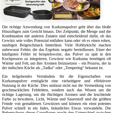
Die richtige Anwendung von Kurkumapulver geht über das bloße
Hinzufügen zum Gericht hinaus. Der Zeitpunkt, die Menge und die
Kombination mit anderen Zutaten sind entscheidend dafür, ob das
Gewürz sein volles Potenzial entfalten kann oder ob es einen rohen,
staubigen Beigeschmack hinterlässt. Viele Hobbyköche machen
unbewusst Fehler, die das Ergebnis negativ beeinflussen. Einer der
häufigsten Fehler ist beispielsweise, das Pulver zu spät in den
Kochprozess zu integrieren. Gewürze wie Kurkuma benötigen oft
Wärme und Fett, um ihre Aromen freizusetzen – ein Prozess, der in
der indischen Küche als „Tadka“ oder „Tempering“ bekannt ist.
Ein tiefgehendes Verständnis für die Eigenschaften von
Kurkumapulver ermöglicht eine vielseitigere und effektivere
Nutzung in der Küche. Dies umfasst nicht nur die Vermeidung von
geschmacklichen Fehltritten, sondern auch das Wissen um die
richtige Lagerung, um die flüchtigen Aromen und die leuchtende
Farbe zu bewahren. Licht, Wärme und Sauerstoff sind die größten
Feinde von gemahlenen Gewürzen und können ein einst potentes
Pulver schnell in ein fades, bräunliches Etwas verwandeln. Die
Beherrschung dieser Grundlagen macht den Unterschied zwischen