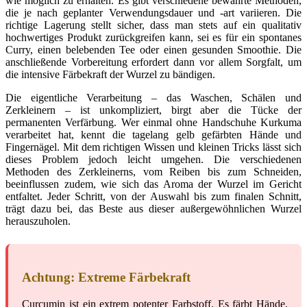
wie möglich zu erhalten. Es gibt verschiedene bewährte Methoden,
die je nach geplanter Verwendungsdauer und -art variieren. Die
richtige Lagerung stellt sicher, dass man stets auf ein qualitativ
hochwertiges Produkt zurückgreifen kann, sei es für ein spontanes
Curry, einen belebenden Tee oder einen gesunden Smoothie. Die
anschließende Vorbereitung erfordert dann vor allem Sorgfalt, um
die intensive Färbekraft der Wurzel zu bändigen.
Die eigentliche Verarbeitung – das Waschen, Schälen und
Zerkleinern – ist unkompliziert, birgt aber die Tücke der
permanenten Verfärbung. Wer einmal ohne Handschuhe Kurkuma
verarbeitet hat, kennt die tagelang gelb gefärbten Hände und
Fingernägel. Mit dem richtigen Wissen und kleinen Tricks lässt sich
dieses Problem jedoch leicht umgehen. Die verschiedenen
Methoden des Zerkleinerns, vom Reiben bis zum Schneiden,
beeinflussen zudem, wie sich das Aroma der Wurzel im Gericht
entfaltet. Jeder Schritt, von der Auswahl bis zum finalen Schnitt,
trägt dazu bei, das Beste aus dieser außergewöhnlichen Wurzel
herauszuholen.
Achtung: Extreme Färbekraft
Curcumin ist ein extrem potenter Farbstoff. Es färbt Hände,