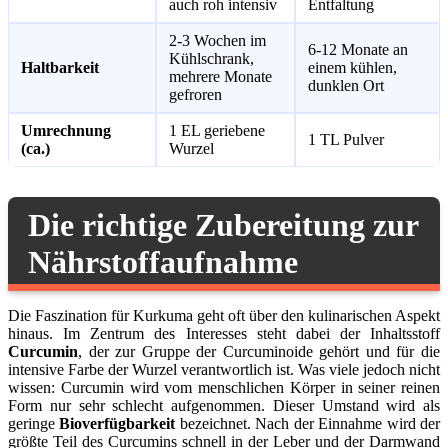
auch roh intensiv
Entfaltung
2-3 Wochen im
6-12 Monate an
Kühlschrank,
Haltbarkeit
einem kühlen,
mehrere Monate
dunklen Ort
gefroren
Umrechnung
1 EL geriebene
1 TL Pulver
(ca.)
Wurzel
Die richtige Zubereitung zur
Nährstoffaufnahme
Die Faszination für Kurkuma geht oft über den kulinarischen Aspekt
hinaus. Im Zentrum des Interesses steht dabei der Inhaltsstoff
Curcumin
, der zur Gruppe der Curcuminoide gehört und für die
intensive Farbe der Wurzel verantwortlich ist. Was viele jedoch nicht
wissen: Curcumin wird vom menschlichen Körper in seiner reinen
Form nur sehr schlecht aufgenommen. Dieser Umstand wird als
geringe
Bioverfügbarkeit
bezeichnet. Nach der Einnahme wird der
größte Teil des Curcumins schnell in der Leber und der Darmwand