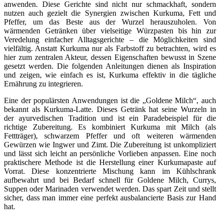
anwenden. Diese Gerichte sind nicht nur schmackhaft, sondern
nutzen auch gezielt die Synergien zwischen Kurkuma, Fett und
Pfeffer, um das Beste aus der Wurzel herauszuholen. Von
wärmenden Getränken über vielseitige Würzpasten bis hin zur
Veredelung einfacher Alltagsgerichte – die Möglichkeiten sind
vielfältig. Anstatt Kurkuma nur als Farbstoff zu betrachten, wird es
hier zum zentralen Akteur, dessen Eigenschaften bewusst in Szene
gesetzt werden. Die folgenden Anleitungen dienen als Inspiration
und zeigen, wie einfach es ist, Kurkuma effektiv in die tägliche
Ernährung zu integrieren.
Eine der populärsten Anwendungen ist die „Goldene Milch“, auch
bekannt als Kurkuma-Latte. Dieses Getränk hat seine Wurzeln in
der ayurvedischen Tradition und ist ein Paradebeispiel für die
richtige Zubereitung. Es kombiniert Kurkuma mit Milch (als
Fettträger), schwarzem Pfeffer und oft weiteren wärmenden
Gewürzen wie Ingwer und Zimt. Die Zubereitung ist unkompliziert
und lässt sich leicht an persönliche Vorlieben anpassen. Eine noch
praktischere Methode ist die Herstellung einer Kurkumapaste auf
Vorrat. Diese konzentrierte Mischung kann im Kühlschrank
aufbewahrt und bei Bedarf schnell für Goldene Milch, Currys,
Suppen oder Marinaden verwendet werden. Das spart Zeit und stellt
sicher, dass man immer eine perfekt ausbalancierte Basis zur Hand
hat.