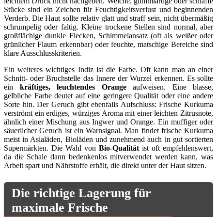
leichtem Druck nicht nachgeben. Weiche, gummiartige oder schlaffe
Stücke sind ein Zeichen für Feuchtigkeitsverlust und beginnenden
Verderb. Die Haut sollte relativ glatt und straff sein, nicht übermäßig
schrumpelig oder faltig. Kleine trockene Stellen sind normal, aber
großflächige dunkle Flecken, Schimmelansatz (oft als weißer oder
grünlicher Flaum erkennbar) oder feuchte, matschige Bereiche sind
klare Ausschlusskriterien.
Ein weiteres wichtiges Indiz ist die Farbe. Oft kann man an einer
Schnitt- oder Bruchstelle das Innere der Wurzel erkennen. Es sollte
ein
kräftiges, leuchtendes Orange
aufweisen. Eine blasse,
gelbliche Farbe deutet auf eine geringere Qualität oder eine andere
Sorte hin. Der Geruch gibt ebenfalls Aufschluss: Frische Kurkuma
verströmt ein erdiges, würziges Aroma mit einer leichten Zitrusnote,
ähnlich einer Mischung aus Ingwer und Orange. Ein muffiger oder
säuerlicher Geruch ist ein Warnsignal. Man findet frische Kurkuma
meist in Asialäden, Bioläden und zunehmend auch in gut sortierten
Supermärkten. Die Wahl von
Bio-Qualität
ist oft empfehlenswert,
da die Schale dann bedenkenlos mitverwendet werden kann, was
Arbeit spart und Nährstoffe erhält, die direkt unter der Haut sitzen.
Die richtige Lagerung für
maximale Frische