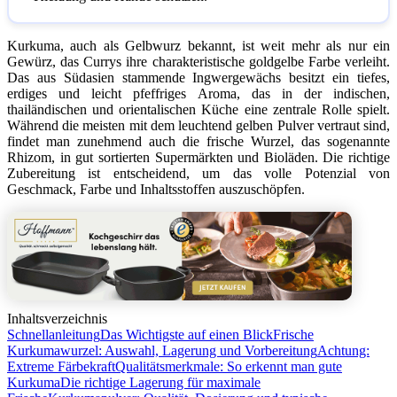
Kurkuma, auch als Gelbwurz bekannt, ist weit mehr als nur ein
Gewürz, das Currys ihre charakteristische goldgelbe Farbe verleiht.
Das aus Südasien stammende Ingwergewächs besitzt ein tiefes,
erdiges und leicht pfeffriges Aroma, das in der indischen,
thailändischen und orientalischen Küche eine zentrale Rolle spielt.
Während die meisten mit dem leuchtend gelben Pulver vertraut sind,
findet man zunehmend auch die frische Wurzel, das sogenannte
Rhizom, in gut sortierten Supermärkten und Bioläden. Die richtige
Zubereitung ist entscheidend, um das volle Potenzial von
Geschmack, Farbe und Inhaltsstoffen auszuschöpfen.
Inhaltsverzeichnis
Schnellanleitung
Das Wichtigste auf einen Blick
Frische
Kurkumawurzel: Auswahl, Lagerung und Vorbereitung
Achtung:
Extreme Färbekraft
Qualitätsmerkmale: So erkennt man gute
Kurkuma
Die richtige Lagerung für maximale