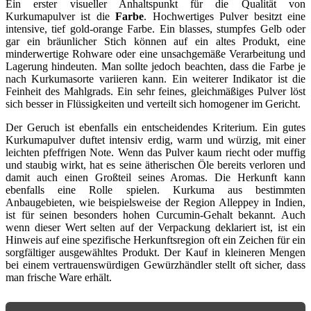
Ein erster visueller Anhaltspunkt für die Qualität von
Kurkumapulver ist die
Farbe
. Hochwertiges Pulver besitzt eine
intensive, tief gold-orange Farbe. Ein blasses, stumpfes Gelb oder
gar ein bräunlicher Stich können auf ein altes Produkt, eine
minderwertige Rohware oder eine unsachgemäße Verarbeitung und
Lagerung hindeuten. Man sollte jedoch beachten, dass die Farbe je
nach Kurkumasorte variieren kann. Ein weiterer Indikator ist die
Feinheit des Mahlgrads. Ein sehr feines, gleichmäßiges Pulver löst
sich besser in Flüssigkeiten und verteilt sich homogener im Gericht.
Der Geruch ist ebenfalls ein entscheidendes Kriterium. Ein gutes
Kurkumapulver duftet intensiv erdig, warm und würzig, mit einer
leichten pfeffrigen Note. Wenn das Pulver kaum riecht oder muffig
und staubig wirkt, hat es seine ätherischen Öle bereits verloren und
damit auch einen Großteil seines Aromas. Die Herkunft kann
ebenfalls eine Rolle spielen. Kurkuma aus bestimmten
Anbaugebieten, wie beispielsweise der Region Alleppey in Indien,
ist für seinen besonders hohen Curcumin-Gehalt bekannt. Auch
wenn dieser Wert selten auf der Verpackung deklariert ist, ist ein
Hinweis auf eine spezifische Herkunftsregion oft ein Zeichen für ein
sorgfältiger ausgewähltes Produkt. Der Kauf in kleineren Mengen
bei einem vertrauenswürdigen Gewürzhändler stellt oft sicher, dass
man frische Ware erhält.