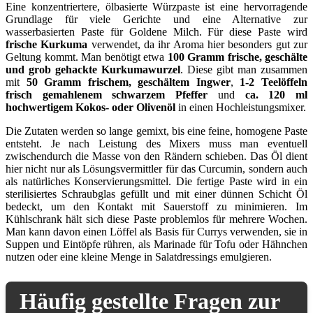
Eine konzentriertere, ölbasierte Würzpaste ist eine hervorragende
Grundlage für viele Gerichte und eine Alternative zur
wasserbasierten Paste für Goldene Milch. Für diese Paste wird
frische Kurkuma
verwendet, da ihr Aroma hier besonders gut zur
Geltung kommt. Man benötigt etwa
100 Gramm frische, geschälte
und grob gehackte Kurkumawurzel
. Diese gibt man zusammen
mit
50 Gramm frischem, geschältem Ingwer
,
1-2 Teelöffeln
frisch gemahlenem schwarzem Pfeffer
und
ca. 120 ml
hochwertigem Kokos- oder Olivenöl
in einen Hochleistungsmixer.
Die Zutaten werden so lange gemixt, bis eine feine, homogene Paste
entsteht. Je nach Leistung des Mixers muss man eventuell
zwischendurch die Masse von den Rändern schieben. Das Öl dient
hier nicht nur als Lösungsvermittler für das Curcumin, sondern auch
als natürliches Konservierungsmittel. Die fertige Paste wird in ein
sterilisiertes Schraubglas gefüllt und mit einer dünnen Schicht Öl
bedeckt, um den Kontakt mit Sauerstoff zu minimieren. Im
Kühlschrank hält sich diese Paste problemlos für mehrere Wochen.
Man kann davon einen Löffel als Basis für Currys verwenden, sie in
Suppen und Eintöpfe rühren, als Marinade für Tofu oder Hähnchen
nutzen oder eine kleine Menge in Salatdressings emulgieren.
Häufig gestellte Fragen zur