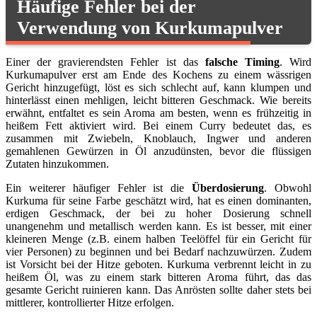
Häufige Fehler bei der
Verwendung von Kurkumapulver
Einer der gravierendsten Fehler ist das
falsche Timing
. Wird
Kurkumapulver erst am Ende des Kochens zu einem wässrigen
Gericht hinzugefügt, löst es sich schlecht auf, kann klumpen und
hinterlässt einen mehligen, leicht bitteren Geschmack. Wie bereits
erwähnt, entfaltet es sein Aroma am besten, wenn es frühzeitig in
heißem Fett aktiviert wird. Bei einem Curry bedeutet das, es
zusammen mit Zwiebeln, Knoblauch, Ingwer und anderen
gemahlenen Gewürzen in Öl anzudünsten, bevor die flüssigen
Zutaten hinzukommen.
Ein weiterer häufiger Fehler ist die
Überdosierung
. Obwohl
Kurkuma für seine Farbe geschätzt wird, hat es einen dominanten,
erdigen Geschmack, der bei zu hoher Dosierung schnell
unangenehm und metallisch werden kann. Es ist besser, mit einer
kleineren Menge (z.B. einem halben Teelöffel für ein Gericht für
vier Personen) zu beginnen und bei Bedarf nachzuwürzen. Zudem
ist Vorsicht bei der Hitze geboten. Kurkuma verbrennt leicht in zu
heißem Öl, was zu einem stark bitteren Aroma führt, das das
gesamte Gericht ruinieren kann. Das Anrösten sollte daher stets bei
mittlerer, kontrollierter Hitze erfolgen.