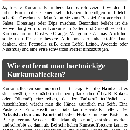
Ja, frische Kurkuma kann bedenkenlos roh verzehrt werden. In
roher Form hat sie einen sehr frischen, lebendigen und leicht
scharfen Geschmack. Man kann sie zum Beispiel fein gerieben in
Salate, Dressings oder Dips mischen. Besonders beliebt ist die
Verwendung von roher Kurkuma in Säften und Smoothies, oft in
Kombination mit Obst wie Orange, Mango oder Ananas. Auch hier
sollte man für eine bessere Aufnahme der Inhaltsstoffe daran
denken, eine Fettquelle (z.B. einen Löffel Leinöl, Avocado oder
Nussmus) und eine Prise schwarzen Pfeffer hinzuzufügen.
Wie entfernt man hartnäckige
Kurkumaflecken?
Kurkumaflecken sind notorisch hartnäckig. Für die
Hände
hat es
sich bewährt, sie zunächst mit einem pflanzlichen Öl (z.B. Kokos-
oder Olivenöl) einzureiben, da der Farbstoff fettlöslich ist.
Anschließend wäscht man die Hände gründlich mit Seife. Eine
Paste aus Zitronensaft und Salz kann ebenfalls helfen. Bei
Arbeitsflächen aus Kunststoff oder Holz
kann eine Paste aus
Backpulver und Wasser helfen. Man trägt sie auf, lässt sie einwirken
und schrubbt sie dann ab. Bei sehr hellen Kunststoffbrettern kann es