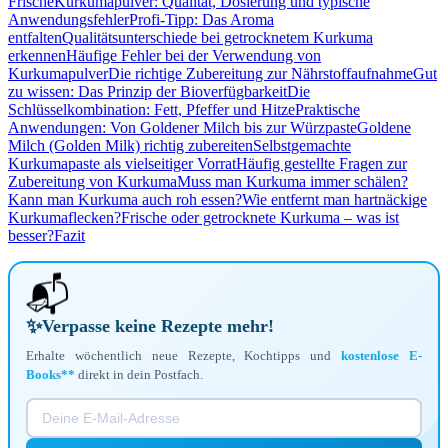
Frische
Kurkumapulver: Qualität, Dosierung und typische
Anwendungsfehler
Profi-Tipp: Das Aroma
entfalten
Qualitätsunterschiede bei getrocknetem Kurkuma
erkennen
Häufige Fehler bei der Verwendung von
Kurkumapulver
Die richtige Zubereitung zur Nährstoffaufnahme
Gut
zu wissen: Das Prinzip der Bioverfügbarkeit
Die
Schlüsselkombination: Fett, Pfeffer und Hitze
Praktische
Anwendungen: Von Goldener Milch bis zur Würzpaste
Goldene
Milch (Golden Milk) richtig zubereiten
Selbstgemachte
Kurkumapaste als vielseitiger Vorrat
Häufig gestellte Fragen zur
Zubereitung von Kurkuma
Muss man Kurkuma immer schälen?
Kann man Kurkuma auch roh essen?
Wie entfernt man hartnäckige
Kurkumaflecken?
Frische oder getrocknete Kurkuma – was ist
besser?
Fazit
📬
✨
Verpasse keine Rezepte mehr!
Erhalte wöchentlich neue Rezepte, Kochtipps und
kostenlose E-
Books**
direkt in dein Postfach.