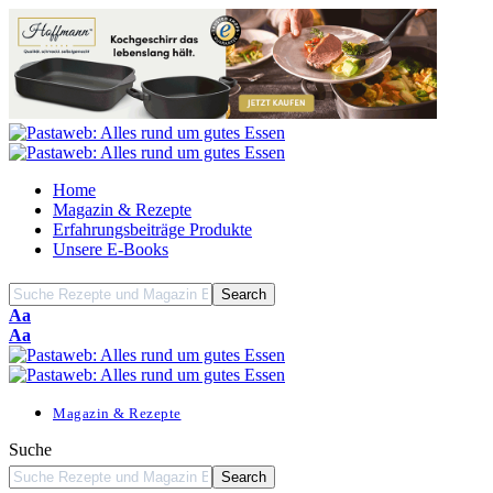
Home
Magazin & Rezepte
Erfahrungsbeiträge Produkte
Unsere E-Books
Font
Aa
Resizer
Font
Aa
Resizer
Magazin & Rezepte
Suche