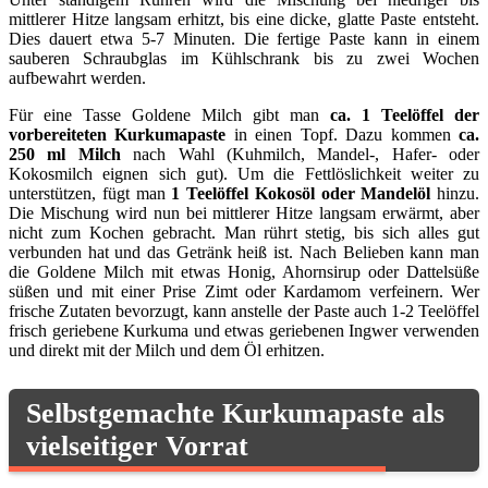
mittlerer Hitze langsam erhitzt, bis eine dicke, glatte Paste entsteht.
Dies dauert etwa 5-7 Minuten. Die fertige Paste kann in einem
sauberen Schraubglas im Kühlschrank bis zu zwei Wochen
aufbewahrt werden.
Für eine Tasse Goldene Milch gibt man
ca. 1 Teelöffel der
vorbereiteten Kurkumapaste
in einen Topf. Dazu kommen
ca.
250 ml Milch
nach Wahl (Kuhmilch, Mandel-, Hafer- oder
Kokosmilch eignen sich gut). Um die Fettlöslichkeit weiter zu
unterstützen, fügt man
1 Teelöffel Kokosöl oder Mandelöl
hinzu.
Die Mischung wird nun bei mittlerer Hitze langsam erwärmt, aber
nicht zum Kochen gebracht. Man rührt stetig, bis sich alles gut
verbunden hat und das Getränk heiß ist. Nach Belieben kann man
die Goldene Milch mit etwas Honig, Ahornsirup oder Dattelsüße
süßen und mit einer Prise Zimt oder Kardamom verfeinern. Wer
frische Zutaten bevorzugt, kann anstelle der Paste auch 1-2 Teelöffel
frisch geriebene Kurkuma und etwas geriebenen Ingwer verwenden
und direkt mit der Milch und dem Öl erhitzen.
Selbstgemachte Kurkumapaste als
vielseitiger Vorrat