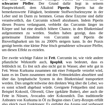
schwarzer Pfeffer
. Der Grund dafür liegt in seinem
Hauptwirkstoff, dem Alkaloid
Piperin
. Piperin hat die
bemerkenswerte Fähigkeit, bestimmte Stoffwechselenzyme in der
Leber und im Darm zu hemmen. Genau diese Enzyme sind dafür
verantwortlich, das Curcumin schnell abzubauen. Indem Piperin
diesen Prozess verlangsamt, verbleibt das Curcumin länger im
Körper und hat eine deutlich höhere Chance, in den Blutkreislauf
aufgenommen zu werden. Studien haben gezeigt, dass die
gemeinsame Einnahme von Curcumin und Piperin die
Bioverfügbarkeit um bis zu 2000% steigern kann. In der Praxis
genügt bereits eine kleine Prise frisch gemahlener schwarzer Pfeffer,
um diesen Effekt zu erzielen.
Der zweite wichtige Faktor ist
Fett
. Curcumin ist, wie viele andere
pflanzliche Wirkstoffe auch,
lipophil
, was bedeutet, dass es
fettlöslich ist. Es löst sich also nicht gut in Wasser, aber sehr gut in
Fett. Wenn Kurkuma zusammen mit einer Fettquelle verzehrt wird,
kann es im Darm zusammen mit den Fettmolekülen absorbiert und
über das lymphatische System in den Blutkreislauf transportiert
werden. Dies umgeht teilweise den direkten Weg über die Leber, wo
es sonst schnell abgebaut würde. Geeignete Fettquellen sind zum
Beispiel Kokosöl, Olivenöl, Ghee (geklärte Butter), aber auch die
Fette in Nüssen, Avocados oder Kokosmilch. Das traditionelle
Anbraten von Kurkuma in Öl zu Beginn eines Curry-Rezepts erfüllt
also gleich zwei Funktionen: Es entfaltet das Aroma und verbessert