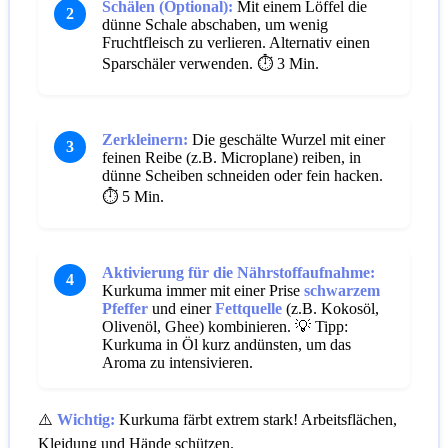
Schälen (Optional):
Mit einem Löffel die
2
dünne Schale abschaben, um wenig
Fruchtfleisch zu verlieren. Alternativ einen
Sparschäler verwenden.
⏱️ 3 Min.
Zerkleinern:
Die geschälte Wurzel mit einer
3
feinen Reibe (z.B. Microplane) reiben, in
dünne Scheiben schneiden oder fein hacken.
⏱️ 5 Min.
Aktivierung für die Nährstoffaufnahme:
4
Kurkuma immer mit einer Prise
schwarzem
Pfeffer
und einer
Fettquelle
(z.B. Kokosöl,
Olivenöl, Ghee) kombinieren.
💡 Tipp:
Kurkuma in Öl kurz andünsten, um das
Aroma zu intensivieren.
⚠️
Wichtig:
Kurkuma färbt extrem stark! Arbeitsflächen,
Kleidung und Hände schützen.