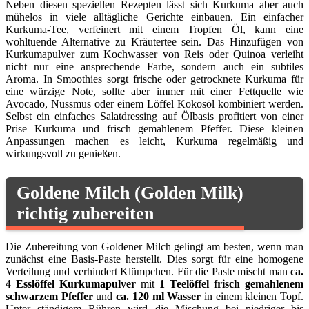
Neben diesen speziellen Rezepten lässt sich Kurkuma aber auch
mühelos in viele alltägliche Gerichte einbauen. Ein einfacher
Kurkuma-Tee, verfeinert mit einem Tropfen Öl, kann eine
wohltuende Alternative zu Kräutertee sein. Das Hinzufügen von
Kurkumapulver zum Kochwasser von Reis oder Quinoa verleiht
nicht nur eine ansprechende Farbe, sondern auch ein subtiles
Aroma. In Smoothies sorgt frische oder getrocknete Kurkuma für
eine würzige Note, sollte aber immer mit einer Fettquelle wie
Avocado, Nussmus oder einem Löffel Kokosöl kombiniert werden.
Selbst ein einfaches Salatdressing auf Ölbasis profitiert von einer
Prise Kurkuma und frisch gemahlenem Pfeffer. Diese kleinen
Anpassungen machen es leicht, Kurkuma regelmäßig und
wirkungsvoll zu genießen.
Goldene Milch (Golden Milk)
richtig zubereiten
Die Zubereitung von Goldener Milch gelingt am besten, wenn man
zunächst eine Basis-Paste herstellt. Dies sorgt für eine homogene
Verteilung und verhindert Klümpchen. Für die Paste mischt man
ca.
4 Esslöffel Kurkumapulver
mit
1 Teelöffel frisch gemahlenem
schwarzem Pfeffer
und
ca. 120 ml Wasser
in einem kleinen Topf.
Unter ständigem Rühren wird die Mischung bei niedriger bis