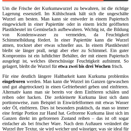
Um die Frische der Kurkumawurzel zu bewahren, ist die richtige
Lagerung essenziell. Im Kühlschrank hält sich die ungeschälte
Wurzel am besten. Man kann sie entweder in einem Papiertuch
eingewickelt in einer Papiertüte oder in einem leicht geöffneten
Plastikbeutel im Gemüsefach aufbewahren. Wichtig ist, die Bildung
von Kondenswasser zu vermeiden, da Feuchtigkeit
Schimmelbildung fördert. In einer Papiertüte kann die Wurzel
atmen, trocknet aber etwas schneller aus. In einem Plastikbeutel
bleibt sie länger prall, neigt aber eher zu Schimmel. Ein guter
Kompromiss ist ein luftdichter Behälter, der mit einem Papiertuch
ausgelegt ist, welches überschüssige Feuchtigkeit aufnimmt. So
gelagert, bleibt die Wurzel für
etwa zwei bis drei Wochen
frisch.
Für eine deutlich längere Haltbarkeit kann Kurkuma problemlos
eingefroren
werden. Man kann die Wurzel im Ganzen (gewaschen
und gut abgetrocknet) in einen Gefrierbeutel geben und einfrieren.
Alternativ kann man sie bereits vor dem Einfrieren schälen und
reiben oder hacken. Die zerkleinerte Kurkuma lässt sich dann
portionsweise, zum Beispiel in Eiswürfelformen mit etwas Wasser
oder Öl, einfrieren. Dies ist besonders praktisch, da man so immer
eine fertige Portion zur Hand hat. Gefrorene Kurkuma lässt sich im
Ganzen direkt im gefrorenen Zustand reiben – das ist oft sogar
einfacher als bei frischer Ware. Nach dem Auftauen verändert die
Wurzel ihre Textur, sie wird weicher und wässriger, was sie ideal für