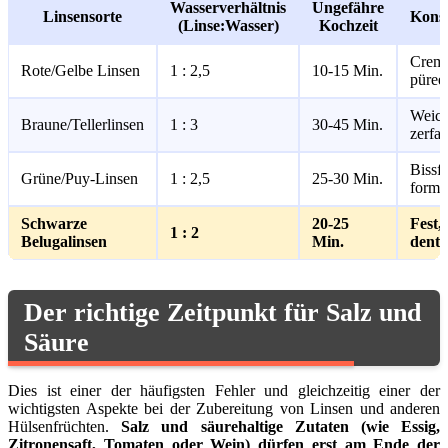
Wasserverhältnis
Ungefähre
Linsensorte
Konsi
(Linse:Wasser)
Kochzeit
Cremi
Rote/Gelbe Linsen
1 : 2,5
10-15 Min.
püreea
Weich
Braune/Tellerlinsen
1 : 3
30-45 Min.
zerfal
Bissfe
Grüne/Puy-Linsen
1 : 2,5
25-30 Min.
formst
Schwarze
20-25
Fest, 
1 : 2
Belugalinsen
Min.
dente
Der richtige Zeitpunkt für Salz und
Säure
Dies ist einer der häufigsten Fehler und gleichzeitig einer der
wichtigsten Aspekte bei der Zubereitung von Linsen und anderen
Hülsenfrüchten.
Salz und säurehaltige Zutaten (wie Essig,
Zitronensaft, Tomaten oder Wein) dürfen erst am Ende der