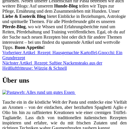
genießen. Neben unserer Leidenschaft für Pasta betreiben wir auch
weitere Blogs: Auf unserem
Hunde-Blog
teilen wir Tipps zur
Pflege, Ernährung und dem Zusammenleben mit Hunden. Unser
Liebe & Esoterik Blog
bietet Einblicke in Beziehungen, Astrologie
und spirituelle Themen. Für alle Pferdefreunde gibt es unseren
Pferde-Blog
, wo wir Wissen und Erfahrungsberichte rund um
Reiten, Pferdehaltung und Training veröffentlichen. Egal, ob du auf
der Suche nach neuen Rezepten bist oder dich für andere Themen
interessierst – bei uns findest du spannende Artikel und wertvolle
Tipps.
Buon Appetito!
Vorheriger Artikel
Rezept: Hausgemachte Kartoffel-Gnocchi: Ein
Grundrezept
Nächster Artikel
Rezept: Saftige Nackensteaks aus der
Heißluftfritteuse: Würzig & Schnell
Über uns
Tauche ein in die köstliche Welt der Pasta und entdecke eine Vielfalt
an Aromen – von der einfachen, aber herzhaften Spaghetti Aglio e
Olio bis hin zu raffinierten Kreationen wie einer cremigen Trüffel-
Tagliatelle. Lass dich von traditionellen italienischen Rezepten
inspirieren und erfahre, wie du mit frischen Zutaten und den
richtigen Techniken wahre Gaumenfreuden zaubern kannst.