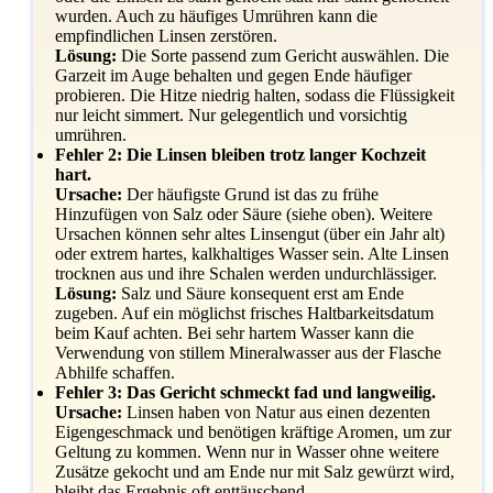
wurden. Auch zu häufiges Umrühren kann die
empfindlichen Linsen zerstören.
Lösung:
Die Sorte passend zum Gericht auswählen. Die
Garzeit im Auge behalten und gegen Ende häufiger
probieren. Die Hitze niedrig halten, sodass die Flüssigkeit
nur leicht simmert. Nur gelegentlich und vorsichtig
umrühren.
Fehler 2: Die Linsen bleiben trotz langer Kochzeit
hart.
Ursache:
Der häufigste Grund ist das zu frühe
Hinzufügen von Salz oder Säure (siehe oben). Weitere
Ursachen können sehr altes Linsengut (über ein Jahr alt)
oder extrem hartes, kalkhaltiges Wasser sein. Alte Linsen
trocknen aus und ihre Schalen werden undurchlässiger.
Lösung:
Salz und Säure konsequent erst am Ende
zugeben. Auf ein möglichst frisches Haltbarkeitsdatum
beim Kauf achten. Bei sehr hartem Wasser kann die
Verwendung von stillem Mineralwasser aus der Flasche
Abhilfe schaffen.
Fehler 3: Das Gericht schmeckt fad und langweilig.
Ursache:
Linsen haben von Natur aus einen dezenten
Eigengeschmack und benötigen kräftige Aromen, um zur
Geltung zu kommen. Wenn nur in Wasser ohne weitere
Zusätze gekocht und am Ende nur mit Salz gewürzt wird,
bleibt das Ergebnis oft enttäuschend.