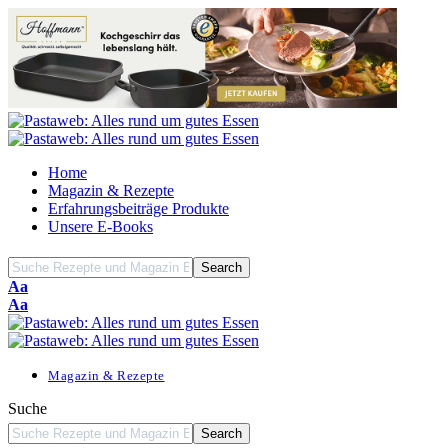
Home
Magazin & Rezepte
Erfahrungsbeiträge Produkte
Unsere E-Books
Font
Aa
Resizer
Font
Aa
Resizer
Magazin & Rezepte
Suche