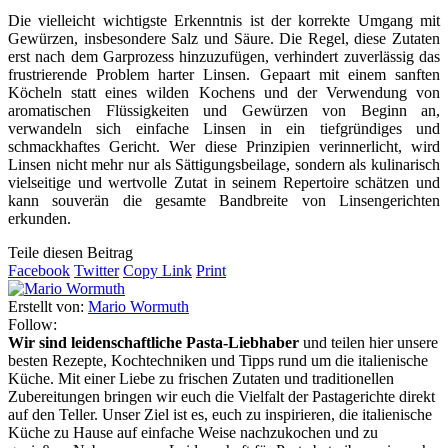
Die vielleicht wichtigste Erkenntnis ist der korrekte Umgang mit
Gewürzen, insbesondere Salz und Säure. Die Regel, diese Zutaten
erst nach dem Garprozess hinzuzufügen, verhindert zuverlässig das
frustrierende Problem harter Linsen. Gepaart mit einem sanften
Köcheln statt eines wilden Kochens und der Verwendung von
aromatischen Flüssigkeiten und Gewürzen von Beginn an,
verwandeln sich einfache Linsen in ein tiefgründiges und
schmackhaftes Gericht. Wer diese Prinzipien verinnerlicht, wird
Linsen nicht mehr nur als Sättigungsbeilage, sondern als kulinarisch
vielseitige und wertvolle Zutat in seinem Repertoire schätzen und
kann souverän die gesamte Bandbreite von Linsengerichten
erkunden.
Teile diesen Beitrag
Facebook
Twitter
Copy Link
Print
Erstellt von:
Mario Wormuth
Follow:
Wir sind leidenschaftliche Pasta-Liebhaber
und teilen hier unsere
besten Rezepte, Kochtechniken und Tipps rund um die italienische
Küche. Mit einer Liebe zu frischen Zutaten und traditionellen
Zubereitungen bringen wir euch die Vielfalt der Pastagerichte direkt
auf den Teller. Unser Ziel ist es, euch zu inspirieren, die italienische
Küche zu Hause auf einfache Weise nachzukochen und zu