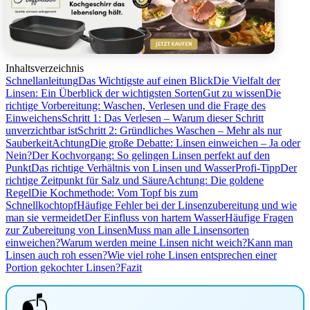
Inhaltsverzeichnis
Schnellanleitung
Das Wichtigste auf einen Blick
Die Vielfalt der
Linsen: Ein Überblick der wichtigsten Sorten
Gut zu wissen
Die
richtige Vorbereitung: Waschen, Verlesen und die Frage des
Einweichens
Schritt 1: Das Verlesen – Warum dieser Schritt
unverzichtbar ist
Schritt 2: Gründliches Waschen – Mehr als nur
Sauberkeit
Achtung
Die große Debatte: Linsen einweichen – Ja oder
Nein?
Der Kochvorgang: So gelingen Linsen perfekt auf den
Punkt
Das richtige Verhältnis von Linsen und Wasser
Profi-Tipp
Der
richtige Zeitpunkt für Salz und Säure
Achtung: Die goldene
Regel
Die Kochmethode: Vom Topf bis zum
Schnellkochtopf
Häufige Fehler bei der Linsenzubereitung und wie
man sie vermeidet
Der Einfluss von hartem Wasser
Häufige Fragen
zur Zubereitung von Linsen
Muss man alle Linsensorten
einweichen?
Warum werden meine Linsen nicht weich?
Kann man
Linsen auch roh essen?
Wie viel rohe Linsen entsprechen einer
Portion gekochter Linsen?
Fazit
📬