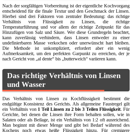
Nach der sorgfältigen Vorbereitung ist der eigentliche Kochvorgang
entscheidend für die finale Textur und den Geschmack der Linsen.
Hierbei sind drei Faktoren von zentraler Bedeutung: das richtige
Verhältnis von Flüssigkeit zu Linsen, die richtige
Temperaturführung und vor allem der richtige Zeitpunkt für das
Hinzufügen von Salz und Säure. Wer diese Grundregeln beachtet,
kann zuverlässig verhindern, dass Linsen entweder zu einer
undefinierbaren Masse verkochen oder unerwünscht hart bleiben.
Die Methode ist unkompliziert, erfordert aber ein wenig
Aufmerksamkeit, um den perfekten Garpunkt zu erreichen, der je
nach Gericht von „al dente“ bis „butterweich“ variieren kann.
Das richtige Verhältnis von Linsen
und Wasser
Das Verhältnis von Linsen zu Kochflüssigkeit bestimmt die
endgültige Konsistenz des Gerichts. Als allgemeine Faustregel gilt
ein Verhältnis von
1 Teil Linsen zu 2 bis 3 Teilen Flüssigkeit
. Für
Gerichte, bei denen die Linsen ihre Form behalten sollen, wie in
Salaten oder als Beilage, ist ein Verhältnis von 1:2 oft ausreichend.
Man beginnt mit dieser Menge und gibt bei Bedarf während des
Kochens noch etwas heiße Flüssigkeit hinzu. Für cremigere