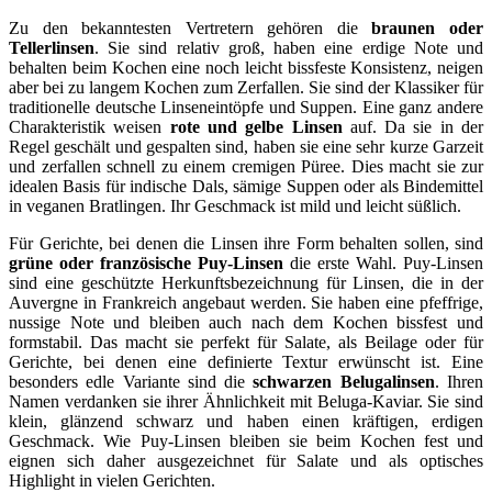
Zu den bekanntesten Vertretern gehören die
braunen oder
Tellerlinsen
. Sie sind relativ groß, haben eine erdige Note und
behalten beim Kochen eine noch leicht bissfeste Konsistenz, neigen
aber bei zu langem Kochen zum Zerfallen. Sie sind der Klassiker für
traditionelle deutsche Linseneintöpfe und Suppen. Eine ganz andere
Charakteristik weisen
rote und gelbe Linsen
auf. Da sie in der
Regel geschält und gespalten sind, haben sie eine sehr kurze Garzeit
und zerfallen schnell zu einem cremigen Püree. Dies macht sie zur
idealen Basis für indische Dals, sämige Suppen oder als Bindemittel
in veganen Bratlingen. Ihr Geschmack ist mild und leicht süßlich.
Für Gerichte, bei denen die Linsen ihre Form behalten sollen, sind
grüne oder französische Puy-Linsen
die erste Wahl. Puy-Linsen
sind eine geschützte Herkunftsbezeichnung für Linsen, die in der
Auvergne in Frankreich angebaut werden. Sie haben eine pfeffrige,
nussige Note und bleiben auch nach dem Kochen bissfest und
formstabil. Das macht sie perfekt für Salate, als Beilage oder für
Gerichte, bei denen eine definierte Textur erwünscht ist. Eine
besonders edle Variante sind die
schwarzen Belugalinsen
. Ihren
Namen verdanken sie ihrer Ähnlichkeit mit Beluga-Kaviar. Sie sind
klein, glänzend schwarz und haben einen kräftigen, erdigen
Geschmack. Wie Puy-Linsen bleiben sie beim Kochen fest und
eignen sich daher ausgezeichnet für Salate und als optisches
Highlight in vielen Gerichten.