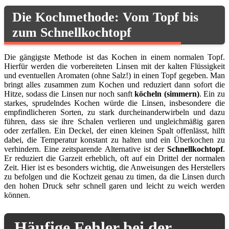
Die Kochmethode: Vom Topf bis
zum Schnellkochtopf
Die gängigste Methode ist das Kochen in einem normalen Topf.
Hierfür werden die vorbereiteten Linsen mit der kalten Flüssigkeit
und eventuellen Aromaten (ohne Salz!) in einen Topf gegeben. Man
bringt alles zusammen zum Kochen und reduziert dann sofort die
Hitze, sodass die Linsen nur noch sanft
köcheln (simmern)
. Ein zu
starkes, sprudelndes Kochen würde die Linsen, insbesondere die
empfindlicheren Sorten, zu stark durcheinanderwirbeln und dazu
führen, dass sie ihre Schalen verlieren und ungleichmäßig garen
oder zerfallen. Ein Deckel, der einen kleinen Spalt offenlässt, hilft
dabei, die Temperatur konstant zu halten und ein Überkochen zu
verhindern. Eine zeitsparende Alternative ist der
Schnellkochtopf
.
Er reduziert die Garzeit erheblich, oft auf ein Drittel der normalen
Zeit. Hier ist es besonders wichtig, die Anweisungen des Herstellers
zu befolgen und die Kochzeit genau zu timen, da die Linsen durch
den hohen Druck sehr schnell garen und leicht zu weich werden
können.
Häufige Fehler bei der