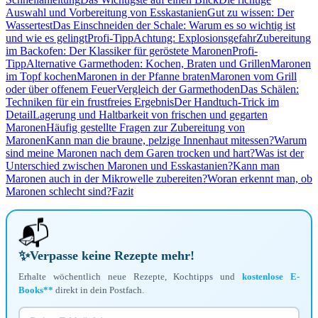
Auswahl und Vorbereitung von Esskastanien
Gut zu wissen: Der
Wassertest
Das Einschneiden der Schale: Warum es so wichtig ist
und wie es gelingt
Profi-Tipp
Achtung: Explosionsgefahr
Zubereitung
im Backofen: Der Klassiker für geröstete Maronen
Profi-
Tipp
Alternative Garmethoden: Kochen, Braten und Grillen
Maronen
im Topf kochen
Maronen in der Pfanne braten
Maronen vom Grill
oder über offenem Feuer
Vergleich der Garmethoden
Das Schälen:
Techniken für ein frustfreies Ergebnis
Der Handtuch-Trick im
Detail
Lagerung und Haltbarkeit von frischen und gegarten
Maronen
Häufig gestellte Fragen zur Zubereitung von
Maronen
Kann man die braune, pelzige Innenhaut mitessen?
Warum
sind meine Maronen nach dem Garen trocken und hart?
Was ist der
Unterschied zwischen Maronen und Esskastanien?
Kann man
Maronen auch in der Mikrowelle zubereiten?
Woran erkennt man, ob
Maronen schlecht sind?
Fazit
📬
✨
Verpasse keine Rezepte mehr!
Erhalte wöchentlich neue Rezepte, Kochtipps und
kostenlose E-
Books**
direkt in dein Postfach.