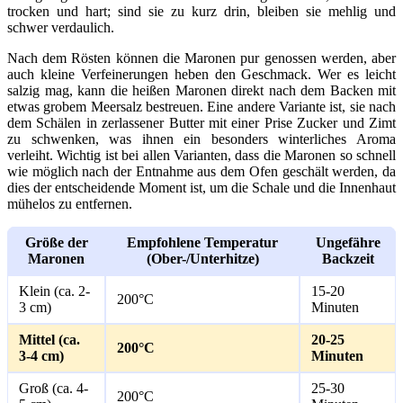
trocken und hart; sind sie zu kurz drin, bleiben sie mehlig und
schwer verdaulich.
Nach dem Rösten können die Maronen pur genossen werden, aber
auch kleine Verfeinerungen heben den Geschmack. Wer es leicht
salzig mag, kann die heißen Maronen direkt nach dem Backen mit
etwas grobem Meersalz bestreuen. Eine andere Variante ist, sie nach
dem Schälen in zerlassener Butter mit einer Prise Zucker und Zimt
zu schwenken, was ihnen ein besonders winterliches Aroma
verleiht. Wichtig ist bei allen Varianten, dass die Maronen so schnell
wie möglich nach der Entnahme aus dem Ofen geschält werden, da
dies der entscheidende Moment ist, um die Schale und die Innenhaut
mühelos zu entfernen.
Größe der
Empfohlene Temperatur
Ungefähre
Maronen
(Ober-/Unterhitze)
Backzeit
Klein (ca. 2-
15-20
200°C
3 cm)
Minuten
Mittel (ca.
20-25
200°C
3-4 cm)
Minuten
Groß (ca. 4-
25-30
200°C