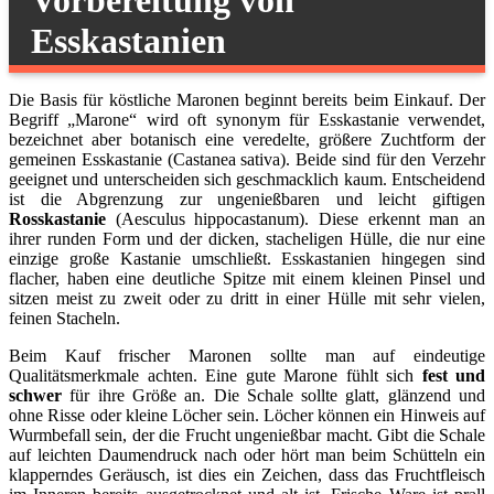
Esskastanien
Die Basis für köstliche Maronen beginnt bereits beim Einkauf. Der
Begriff „Marone“ wird oft synonym für Esskastanie verwendet,
bezeichnet aber botanisch eine veredelte, größere Zuchtform der
gemeinen Esskastanie (Castanea sativa). Beide sind für den Verzehr
geeignet und unterscheiden sich geschmacklich kaum. Entscheidend
ist die Abgrenzung zur ungenießbaren und leicht giftigen
Rosskastanie
(Aesculus hippocastanum). Diese erkennt man an
ihrer runden Form und der dicken, stacheligen Hülle, die nur eine
einzige große Kastanie umschließt. Esskastanien hingegen sind
flacher, haben eine deutliche Spitze mit einem kleinen Pinsel und
sitzen meist zu zweit oder zu dritt in einer Hülle mit sehr vielen,
feinen Stacheln.
Beim Kauf frischer Maronen sollte man auf eindeutige
Qualitätsmerkmale achten. Eine gute Marone fühlt sich
fest und
schwer
für ihre Größe an. Die Schale sollte glatt, glänzend und
ohne Risse oder kleine Löcher sein. Löcher können ein Hinweis auf
Wurmbefall sein, der die Frucht ungenießbar macht. Gibt die Schale
auf leichten Daumendruck nach oder hört man beim Schütteln ein
klapperndes Geräusch, ist dies ein Zeichen, dass das Fruchtfleisch