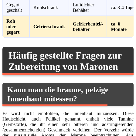
Gegart,
Luftdichter
Kühlschrank
ca. 3-4 Tage
geschält
Behälter
Roh
Gefrierbeutel/-
ca. 6
oder
Gefrierschrank
behälter
Monate
gegart
Häufig gestellte Fragen zur
Zubereitung von Maronen
Kann man die braune, pelzige
Innenhaut mitessen?
Es wird nicht empfohlen, die Innenhaut mitzuessen. Diese
Hautschicht, auch Pellikel genannt, enthält viele Tannine
(Gerbstoffe), die ihr einen sehr bitteren und adstringierenden
(zusammenziehenden) Geschmack verleihen. Der Verzehr würde
das nussig-süße Aroma der Marone beeinträchtigen. Aus