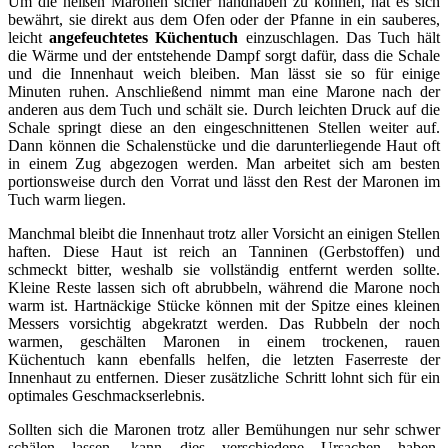
Um die heißen Maronen sicher handhaben zu können, hat es sich
bewährt, sie direkt aus dem Ofen oder der Pfanne in ein sauberes,
leicht
angefeuchtetes Küchentuch
einzuschlagen. Das Tuch hält
die Wärme und der entstehende Dampf sorgt dafür, dass die Schale
und die Innenhaut weich bleiben. Man lässt sie so für einige
Minuten ruhen. Anschließend nimmt man eine Marone nach der
anderen aus dem Tuch und schält sie. Durch leichten Druck auf die
Schale springt diese an den eingeschnittenen Stellen weiter auf.
Dann können die Schalenstücke und die darunterliegende Haut oft
in einem Zug abgezogen werden. Man arbeitet sich am besten
portionsweise durch den Vorrat und lässt den Rest der Maronen im
Tuch warm liegen.
Manchmal bleibt die Innenhaut trotz aller Vorsicht an einigen Stellen
haften. Diese Haut ist reich an Tanninen (Gerbstoffen) und
schmeckt bitter, weshalb sie vollständig entfernt werden sollte.
Kleine Reste lassen sich oft abrubbeln, während die Marone noch
warm ist. Hartnäckige Stücke können mit der Spitze eines kleinen
Messers vorsichtig abgekratzt werden. Das Rubbeln der noch
warmen, geschälten Maronen in einem trockenen, rauen
Küchentuch kann ebenfalls helfen, die letzten Faserreste der
Innenhaut zu entfernen. Dieser zusätzliche Schritt lohnt sich für ein
optimales Geschmackserlebnis.
Sollten sich die Maronen trotz aller Bemühungen nur sehr schwer
schälen lassen, kann dies verschiedene Ursachen haben.