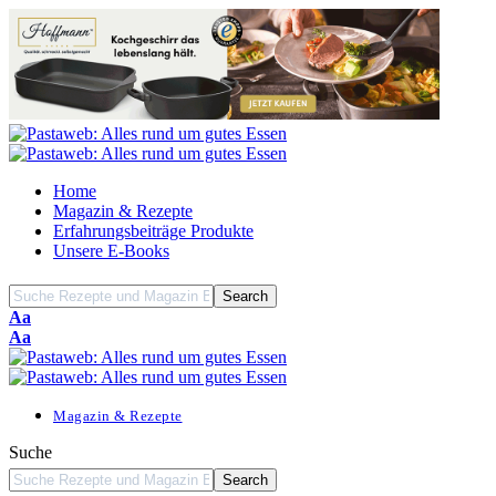
Home
Magazin & Rezepte
Erfahrungsbeiträge Produkte
Unsere E-Books
Font
Aa
Resizer
Font
Aa
Resizer
Magazin & Rezepte
Suche