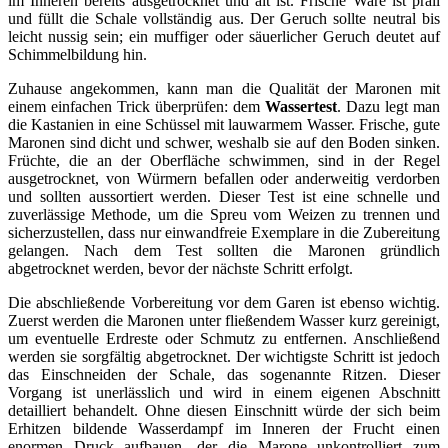
im Inneren bereits ausgetrocknet und alt ist. Frische Ware ist prall
und füllt die Schale vollständig aus. Der Geruch sollte neutral bis
leicht nussig sein; ein muffiger oder säuerlicher Geruch deutet auf
Schimmelbildung hin.
Zuhause angekommen, kann man die Qualität der Maronen mit
einem einfachen Trick überprüfen: dem
Wassertest
. Dazu legt man
die Kastanien in eine Schüssel mit lauwarmem Wasser. Frische, gute
Maronen sind dicht und schwer, weshalb sie auf den Boden sinken.
Früchte, die an der Oberfläche schwimmen, sind in der Regel
ausgetrocknet, von Würmern befallen oder anderweitig verdorben
und sollten aussortiert werden. Dieser Test ist eine schnelle und
zuverlässige Methode, um die Spreu vom Weizen zu trennen und
sicherzustellen, dass nur einwandfreie Exemplare in die Zubereitung
gelangen. Nach dem Test sollten die Maronen gründlich
abgetrocknet werden, bevor der nächste Schritt erfolgt.
Die abschließende Vorbereitung vor dem Garen ist ebenso wichtig.
Zuerst werden die Maronen unter fließendem Wasser kurz gereinigt,
um eventuelle Erdreste oder Schmutz zu entfernen. Anschließend
werden sie sorgfältig abgetrocknet. Der wichtigste Schritt ist jedoch
das Einschneiden der Schale, das sogenannte Ritzen. Dieser
Vorgang ist unerlässlich und wird in einem eigenen Abschnitt
detailliert behandelt. Ohne diesen Einschnitt würde der sich beim
Erhitzen bildende Wasserdampf im Inneren der Frucht einen
enormen Druck aufbauen, der die Marone unkontrolliert zum