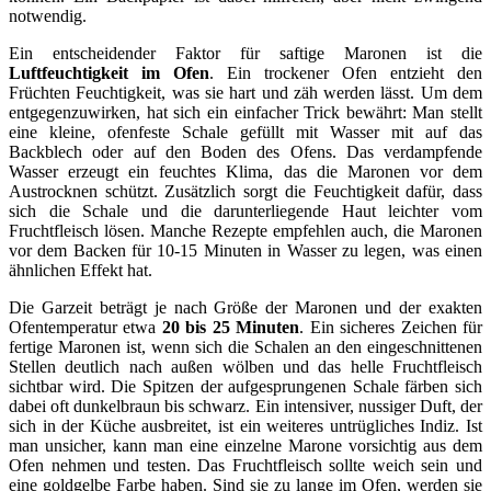
notwendig.
Ein entscheidender Faktor für saftige Maronen ist die
Luftfeuchtigkeit im Ofen
. Ein trockener Ofen entzieht den
Früchten Feuchtigkeit, was sie hart und zäh werden lässt. Um dem
entgegenzuwirken, hat sich ein einfacher Trick bewährt: Man stellt
eine kleine, ofenfeste Schale gefüllt mit Wasser mit auf das
Backblech oder auf den Boden des Ofens. Das verdampfende
Wasser erzeugt ein feuchtes Klima, das die Maronen vor dem
Austrocknen schützt. Zusätzlich sorgt die Feuchtigkeit dafür, dass
sich die Schale und die darunterliegende Haut leichter vom
Fruchtfleisch lösen. Manche Rezepte empfehlen auch, die Maronen
vor dem Backen für 10-15 Minuten in Wasser zu legen, was einen
ähnlichen Effekt hat.
Die Garzeit beträgt je nach Größe der Maronen und der exakten
Ofentemperatur etwa
20 bis 25 Minuten
. Ein sicheres Zeichen für
fertige Maronen ist, wenn sich die Schalen an den eingeschnittenen
Stellen deutlich nach außen wölben und das helle Fruchtfleisch
sichtbar wird. Die Spitzen der aufgesprungenen Schale färben sich
dabei oft dunkelbraun bis schwarz. Ein intensiver, nussiger Duft, der
sich in der Küche ausbreitet, ist ein weiteres untrügliches Indiz. Ist
man unsicher, kann man eine einzelne Marone vorsichtig aus dem
Ofen nehmen und testen. Das Fruchtfleisch sollte weich sein und
eine goldgelbe Farbe haben. Sind sie zu lange im Ofen, werden sie