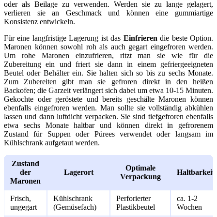
oder als Beilage zu verwenden. Werden sie zu lange gelagert,
verlieren sie an Geschmack und können eine gummiartige
Konsistenz entwickeln.
Für eine langfristige Lagerung ist das
Einfrieren
die beste Option.
Maronen können sowohl roh als auch gegart eingefroren werden.
Um rohe Maronen einzufrieren, ritzt man sie wie für die
Zubereitung ein und friert sie dann in einem gefriergeeigneten
Beutel oder Behälter ein. Sie halten sich so bis zu sechs Monate.
Zum Zubereiten gibt man sie gefroren direkt in den heißen
Backofen; die Garzeit verlängert sich dabei um etwa 10-15 Minuten.
Gekochte oder geröstete und bereits geschälte Maronen können
ebenfalls eingefroren werden. Man sollte sie vollständig abkühlen
lassen und dann luftdicht verpacken. Sie sind tiefgefroren ebenfalls
etwa sechs Monate haltbar und können direkt in gefrorenem
Zustand für Suppen oder Pürees verwendet oder langsam im
Kühlschrank aufgetaut werden.
Zustand
Optimale
der
Lagerort
Haltbarkeit
Verpackung
Maronen
Frisch,
Kühlschrank
Perforierter
ca. 1-2
ungegart
(Gemüsefach)
Plastikbeutel
Wochen