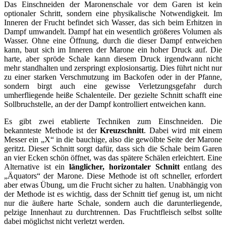
Das Einschneiden der Maronenschale vor dem Garen ist kein
optionaler Schritt, sondern eine physikalische Notwendigkeit. Im
Inneren der Frucht befindet sich Wasser, das sich beim Erhitzen in
Dampf umwandelt. Dampf hat ein wesentlich größeres Volumen als
Wasser. Ohne eine Öffnung, durch die dieser Dampf entweichen
kann, baut sich im Inneren der Marone ein hoher Druck auf. Die
harte, aber spröde Schale kann diesem Druck irgendwann nicht
mehr standhalten und zerspringt explosionsartig. Dies führt nicht nur
zu einer starken Verschmutzung im Backofen oder in der Pfanne,
sondern birgt auch eine gewisse Verletzungsgefahr durch
umherfliegende heiße Schalenteile. Der gezielte Schnitt schafft eine
Sollbruchstelle, an der der Dampf kontrolliert entweichen kann.
Es gibt zwei etablierte Techniken zum Einschneiden. Die
bekannteste Methode ist der
Kreuzschnitt
. Dabei wird mit einem
Messer ein „X“ in die bauchige, also die gewölbte Seite der Marone
geritzt. Dieser Schnitt sorgt dafür, dass sich die Schale beim Garen
an vier Ecken schön öffnet, was das spätere Schälen erleichtert. Eine
Alternative ist ein
länglicher, horizontaler Schnitt
entlang des
„Äquators“ der Marone. Diese Methode ist oft schneller, erfordert
aber etwas Übung, um die Frucht sicher zu halten. Unabhängig von
der Methode ist es wichtig, dass der Schnitt tief genug ist, um nicht
nur die äußere harte Schale, sondern auch die darunterliegende,
pelzige Innenhaut zu durchtrennen. Das Fruchtfleisch selbst sollte
dabei möglichst nicht verletzt werden.