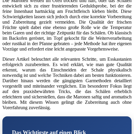
Die Maronen werden im Ofen trocken und hart, oder das Schälen
entwickelt sich zu einer frustrierenden Geduldsprobe, bei der die
feine Innenhaut hartnäckig am Fruchtfleisch kleben bleibt. Diese
Schwierigkeiten lassen sich jedoch durch eine korrekte Vorbereitung
und Zubereitung gezielt vermeiden. Die Qualität der frischen
Früchte spielt dabei eine ebenso große Rolle wie die Temperatur
beim Garen und der richtige Zeitpunkt für das Schälen. Ob klassisch
im Backofen geröstet, im Topf gekocht für die Weiterverarbeitung
oder rustikal in der Pfanne gebraten – jede Methode hat ihre eigenen
Vorzüge und erfordert eine leicht angepasste Vorgehensweise.
Dieser Artikel beleuchtet alle relevanten Schritte, um Esskastanien
erfolgreich zuzubereiten. Es wird erklärt, wie man gute Qualität
erkennt, warum das Einschneiden der Schale physikalisch
notwendig ist und welche Techniken dabei am besten funktionieren.
Darüber hinaus werden die gängigsten Garmethoden detailliert
vorgestellt und miteinander verglichen. Ein besonderer Fokus liegt
auf den praxisbewährten Tricks, die das Schälen erheblich
erleichtern und sicherstellen, dass die Maronen saftig und aromatisch
bleiben. Mit diesem Wissen gelingt die Zubereitung auch ohne
Vorerfahrung zuverlässig.
Das Wichtigste auf einen Blick