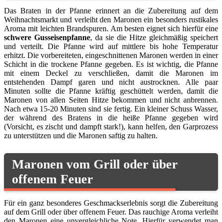
Das Braten in der Pfanne erinnert an die Zubereitung auf dem
Weihnachtsmarkt und verleiht den Maronen ein besonders rustikales
Aroma mit leichten Brandspuren. Am besten eignet sich hierfür eine
schwere Gusseisenpfanne
, da sie die Hitze gleichmäßig speichert
und verteilt. Die Pfanne wird auf mittlere bis hohe Temperatur
erhitzt. Die vorbereiteten, eingeschnittenen Maronen werden in einer
Schicht in die trockene Pfanne gegeben. Es ist wichtig, die Pfanne
mit einem Deckel zu verschließen, damit die Maronen im
entstehenden Dampf garen und nicht austrocknen. Alle paar
Minuten sollte die Pfanne kräftig geschüttelt werden, damit die
Maronen von allen Seiten Hitze bekommen und nicht anbrennen.
Nach etwa 15-20 Minuten sind sie fertig. Ein kleiner Schuss Wasser,
der während des Bratens in die heiße Pfanne gegeben wird
(Vorsicht, es zischt und dampft stark!), kann helfen, den Garprozess
zu unterstützen und die Maronen saftig zu halten.
Maronen vom Grill oder über
offenem Feuer
Für ein ganz besonderes Geschmackserlebnis sorgt die Zubereitung
auf dem Grill oder über offenem Feuer. Das rauchige Aroma verleiht
den Maronen eine unvergleichliche Note. Hierfür verwendet man