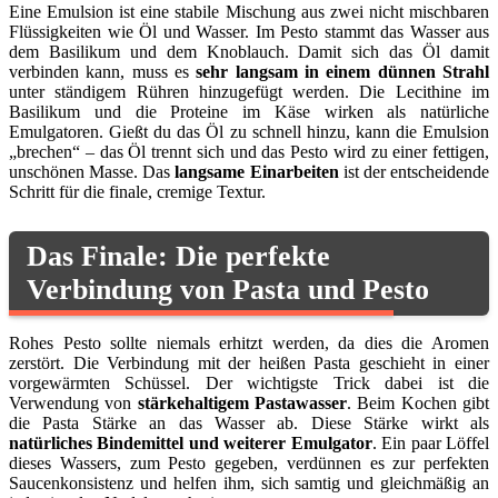
Eine Emulsion ist eine stabile Mischung aus zwei nicht mischbaren
Flüssigkeiten wie Öl und Wasser. Im Pesto stammt das Wasser aus
dem Basilikum und dem Knoblauch. Damit sich das Öl damit
verbinden kann, muss es
sehr langsam in einem dünnen Strahl
unter ständigem Rühren hinzugefügt werden. Die Lecithine im
Basilikum und die Proteine im Käse wirken als natürliche
Emulgatoren. Gießt du das Öl zu schnell hinzu, kann die Emulsion
„brechen“ – das Öl trennt sich und das Pesto wird zu einer fettigen,
unschönen Masse. Das
langsame Einarbeiten
ist der entscheidende
Schritt für die finale, cremige Textur.
Das Finale: Die perfekte
Verbindung von Pasta und Pesto
Rohes Pesto sollte niemals erhitzt werden, da dies die Aromen
zerstört. Die Verbindung mit der heißen Pasta geschieht in einer
vorgewärmten Schüssel. Der wichtigste Trick dabei ist die
Verwendung von
stärkehaltigem Pastawasser
. Beim Kochen gibt
die Pasta Stärke an das Wasser ab. Diese Stärke wirkt als
natürliches Bindemittel und weiterer Emulgator
. Ein paar Löffel
dieses Wassers, zum Pesto gegeben, verdünnen es zur perfekten
Saucenkonsistenz und helfen ihm, sich samtig und gleichmäßig an