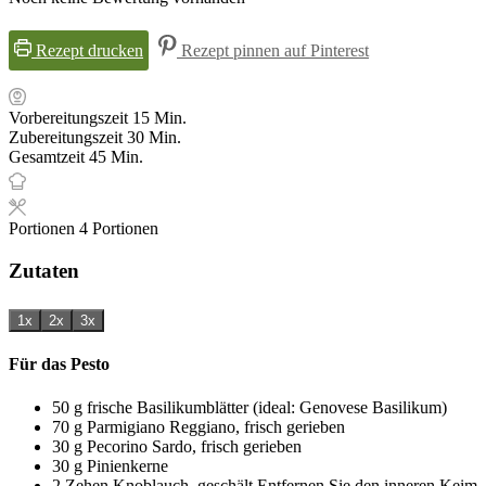
Rezept drucken
Rezept pinnen auf Pinterest
Minuten
Vorbereitungszeit
15
Min.
Minuten
Zubereitungszeit
30
Min.
Minuten
Gesamtzeit
45
Min.
Portionen
4
Portionen
Zutaten
1x
2x
3x
Für das Pesto
50
g
frische Basilikumblätter (ideal: Genovese Basilikum)
70
g
Parmigiano Reggiano, frisch gerieben
30
g
Pecorino Sardo, frisch gerieben
30
g
Pinienkerne
2
Zehen
Knoblauch, geschält
Entfernen Sie den inneren Keim