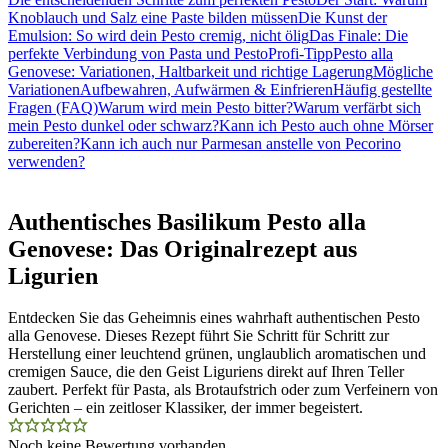
Knoblauch und Salz eine Paste bilden müssen
Die Kunst der
Emulsion: So wird dein Pesto cremig, nicht ölig
Das Finale: Die
perfekte Verbindung von Pasta und Pesto
Profi-Tipp
Pesto alla
Genovese: Variationen, Haltbarkeit und richtige Lagerung
Mögliche
Variationen
Aufbewahren, Aufwärmen & Einfrieren
Häufig gestellte
Fragen (FAQ)
Warum wird mein Pesto bitter?
Warum verfärbt sich
mein Pesto dunkel oder schwarz?
Kann ich Pesto auch ohne Mörser
zubereiten?
Kann ich auch nur Parmesan anstelle von Pecorino
verwenden?
Authentisches Basilikum Pesto alla
Genovese: Das Originalrezept aus
Ligurien
Entdecken Sie das Geheimnis eines wahrhaft authentischen Pesto
alla Genovese. Dieses Rezept führt Sie Schritt für Schritt zur
Herstellung einer leuchtend grünen, unglaublich aromatischen und
cremigen Sauce, die den Geist Liguriens direkt auf Ihren Teller
zaubert. Perfekt für Pasta, als Brotaufstrich oder zum Verfeinern von
Gerichten – ein zeitloser Klassiker, der immer begeistert.
Noch keine Bewertung vorhanden