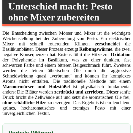
Unterschied macht: Pesto
ohne Mixer zubereiten
Die Entscheidung zwischen Mörser und Mixer ist die wichtigste
Weichenstellung bei der Zubereitung von Pesto. Ein elektrischer
Mixer mit schnell rotierenden Klingen
zerschneidet
die
Basilikumblätter. Dieser Prozess erzeugt
Reibungswärme
, die zwei
negative Konsequenzen hat: Erstens führt die Hitze zur
Oxidation
der Polyphenole im Basilikum, was zu einer dunklen, fast
schwarzen Farbe und einem bitteren Beigeschmack führt. Zweitens
werden die feinen ätherischen Öle durch die aggressive
Schneidwirkung quasi „verbrannt“ und können ihr komplexes
Aroma nicht entfalten. Die traditionelle Methode mit einem
Marmormörser und Holzstößel
ist physikalisch fundamental
anders: Die Blätter werden
zerdrückt und zerrieben
. Dieser sanfte
Druck bricht die Zellwände auf und setzt die aromatischen Öle frei,
ohne schädliche Hitze
zu erzeugen. Das Ergebnis ist ein leuchtend
grünes, hocharomatisches und cremiges Pesto mit einer
unvergleichlichen Textur.
Vorteile (Mörser)