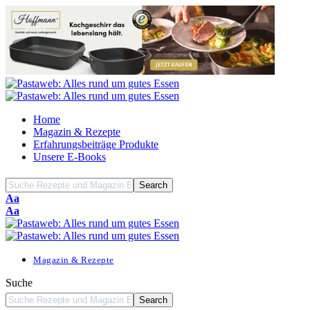
Home
Magazin & Rezepte
Erfahrungsbeiträge Produkte
Unsere E-Books
Font
Aa
Resizer
Font
Aa
Resizer
Magazin & Rezepte
Suche