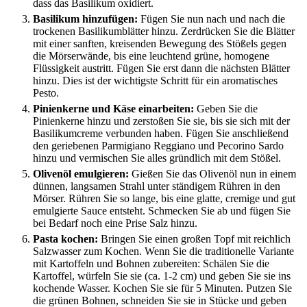
dass das Basilikum oxidiert.
Basilikum hinzufügen:
Fügen Sie nun nach und nach die
trockenen Basilikumblätter hinzu. Zerdrücken Sie die Blätter
mit einer sanften, kreisenden Bewegung des Stößels gegen
die Mörserwände, bis eine leuchtend grüne, homogene
Flüssigkeit austritt. Fügen Sie erst dann die nächsten Blätter
hinzu. Dies ist der wichtigste Schritt für ein aromatisches
Pesto.
Pinienkerne und Käse einarbeiten:
Geben Sie die
Pinienkerne hinzu und zerstoßen Sie sie, bis sie sich mit der
Basilikumcreme verbunden haben. Fügen Sie anschließend
den geriebenen Parmigiano Reggiano und Pecorino Sardo
hinzu und vermischen Sie alles gründlich mit dem Stößel.
Olivenöl emulgieren:
Gießen Sie das Olivenöl nun in einem
dünnen, langsamen Strahl unter ständigem Rühren in den
Mörser. Rühren Sie so lange, bis eine glatte, cremige und gut
emulgierte Sauce entsteht. Schmecken Sie ab und fügen Sie
bei Bedarf noch eine Prise Salz hinzu.
Pasta kochen:
Bringen Sie einen großen Topf mit reichlich
Salzwasser zum Kochen. Wenn Sie die traditionelle Variante
mit Kartoffeln und Bohnen zubereiten: Schälen Sie die
Kartoffel, würfeln Sie sie (ca. 1-2 cm) und geben Sie sie ins
kochende Wasser. Kochen Sie sie für 5 Minuten. Putzen Sie
die grünen Bohnen, schneiden Sie sie in Stücke und geben