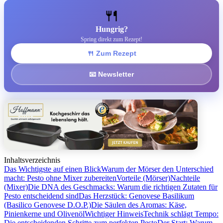
🍴
Hungrig?
Spring direkt zum Rezept!
🍴 Zum Rezept
📧 Newsletter
Inhaltsverzeichnis
Das Wichtigste auf einen Blick
Warum der Mörser den Unterschied
macht: Pesto ohne Mixer zubereiten
Vorteile (Mörser)
Nachteile
(Mixer)
Die DNA des Geschmacks: Warum die richtigen Zutaten für
Pesto entscheidend sind
Das Herzstück: Genovese Basilikum
(Basilico Genovese D.O.P.)
Die Säulen des Aromas: Käse,
Pinienkerne und Olivenöl
Wichtiger Hinweis
Technik schlägt Tempo:
Die entscheidenden Schritte zum perfekten Pesto
Der Start: Warum