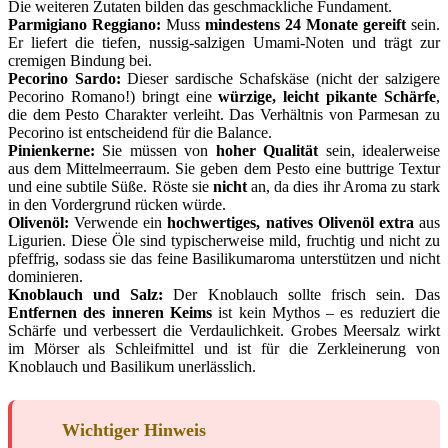
Die weiteren Zutaten bilden das geschmackliche Fundament.
Parmigiano Reggiano:
Muss
mindestens 24 Monate gereift
sein.
Er liefert die tiefen, nussig-salzigen Umami-Noten und trägt zur
cremigen Bindung bei.
Pecorino Sardo:
Dieser sardische Schafskäse (nicht der salzigere
Pecorino Romano!) bringt eine
würzige, leicht pikante Schärfe
,
die dem Pesto Charakter verleiht. Das Verhältnis von Parmesan zu
Pecorino ist entscheidend für die Balance.
Pinienkerne:
Sie müssen von
hoher Qualität
sein, idealerweise
aus dem Mittelmeerraum. Sie geben dem Pesto eine buttrige Textur
und eine subtile Süße. Röste sie
nicht
an, da dies ihr Aroma zu stark
in den Vordergrund rücken würde.
Olivenöl:
Verwende ein
hochwertiges, natives Olivenöl extra
aus
Ligurien. Diese Öle sind typischerweise mild, fruchtig und nicht zu
pfeffrig, sodass sie das feine Basilikumaroma unterstützen und nicht
dominieren.
Knoblauch und Salz:
Der Knoblauch sollte frisch sein. Das
Entfernen des inneren Keims
ist kein Mythos – es reduziert die
Schärfe und verbessert die Verdaulichkeit. Grobes Meersalz wirkt
im Mörser als Schleifmittel und ist für die Zerkleinerung von
Knoblauch und Basilikum unerlässlich.
Wichtiger Hinweis