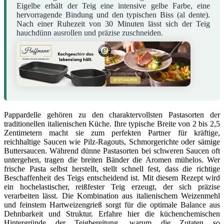
Eigelbe erhält der Teig eine intensive gelbe Farbe, eine
hervorragende Bindung und den typischen Biss (al dente).
Nach einer Ruhezeit von 30 Minuten lässt sich der Teig
hauchdünn ausrollen und präzise zuschneiden.
Pappardelle gehören zu den charaktervollsten Pastasorten der
traditionellen italienischen Küche. Ihre typische Breite von 2 bis 2,5
Zentimetern macht sie zum perfekten Partner für kräftige,
reichhaltige Saucen wie Pilz-Ragouts, Schmorgerichte oder sämige
Buttersaucen. Während dünne Pastasorten bei schweren Saucen oft
untergehen, tragen die breiten Bänder die Aromen mühelos. Wer
frische Pasta selbst herstellt, stellt schnell fest, dass die richtige
Beschaffenheit des Teigs entscheidend ist. Mit diesem Rezept wird
ein hochelastischer, reißfester Teig erzeugt, der sich präzise
verarbeiten lässt. Die Kombination aus italienischem Weizenmehl
und feinstem Hartweizengrieß sorgt für die optimale Balance aus
Dehnbarkeit und Struktur. Erfahre hier die küchenchemischen
Hintergründe der Teigbereitung, warum die Zutaten so