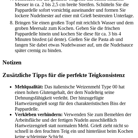
Messer in ca. 2 bis 2,5 cm breite Streifen. Schütteln Sie die
Pappardelle sofort vorsichtig auseinander und formen Sie
lockere Nudelnester auf einer mit Grieß bestreuten Unterlage.
Bringen Sie einen großen Topf mit reichlich Wasser und dem
groben Meersalz zum Kochen. Geben Sie die frischen
Pappardelle hinein und kochen Sie diese für ca. 3 bis 4
Minuten bissfest (al dente). Gießen Sie die Pasta ab und
fangen Sie dabei etwas Nudelwasser auf, um die Nudelsauce
später cremig zu binden.
Notizen
Zusätzliche Tipps für die perfekte Teigkonsistenz
Mehlqualität:
Das italienische Weizenmehl Type 00 hat
einen hohen Glutengehalt, der dem Nudelteig seine
Dehnungsfähigkeit verleiht. Der hinzugefügte
Hartweizengrieß sorgt für den charakteristischen Biss der
Pappardelle.
Verkleben verhindern:
Verwenden Sie zum Bemehlen der
Arbeitsfläche und der fertigen Nudeln ausschließlich
Hartweizengrieß statt normalem Mehl. Grieß zieht nicht so
schnell in den feuchten Teig ein und hinterlässt beim Kochen
keine schleimige Schicht.