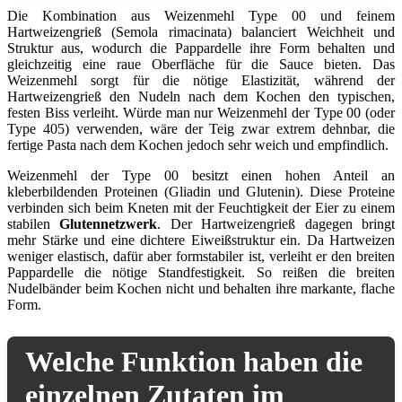
Die Kombination aus Weizenmehl Type 00 und feinem
Hartweizengrieß (Semola rimacinata) balanciert Weichheit und
Struktur aus, wodurch die Pappardelle ihre Form behalten und
gleichzeitig eine raue Oberfläche für die Sauce bieten. Das
Weizenmehl sorgt für die nötige Elastizität, während der
Hartweizengrieß den Nudeln nach dem Kochen den typischen,
festen Biss verleiht. Würde man nur Weizenmehl der Type 00 (oder
Type 405) verwenden, wäre der Teig zwar extrem dehnbar, die
fertige Pasta nach dem Kochen jedoch sehr weich und empfindlich.
Weizenmehl der Type 00 besitzt einen hohen Anteil an
kleberbildenden Proteinen (Gliadin und Glutenin). Diese Proteine
verbinden sich beim Kneten mit der Feuchtigkeit der Eier zu einem
stabilen
Glutennetzwerk
. Der Hartweizengrieß dagegen bringt
mehr Stärke und eine dichtere Eiweißstruktur ein. Da Hartweizen
weniger elastisch, dafür aber formstabiler ist, verleiht er den breiten
Pappardelle die nötige Standfestigkeit. So reißen die breiten
Nudelbänder beim Kochen nicht und behalten ihre markante, flache
Form.
Welche Funktion haben die
einzelnen Zutaten im