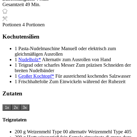
Minuten
Gesamtzeit
49
Min.
Portionen
4
Portionen
Kochutensilien
1 Pasta-Nudelmaschine
Manuell oder elektrisch zum
gleichmäßigen Ausrollen
1
Nudelholz*
Alternativ zum Ausrollen von Hand
1 Teigrad oder scharfes Messer
Zum präzisen Schneiden der
breiten Nudelbänder
1
Großer Kochtopf*
Für ausreichend kochendes Salzwasser
1 Frischhaltefolie
Zum Einwickeln während der Ruhezeit
Zutaten
1x
2x
3x
Teigzutaten
200
g
Weizenmehl Type 00
alternativ Weizenmehl Type 405