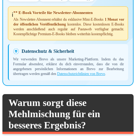
** E-Book Vorteile für Newsletter-Abonnenten
ℹ️
Als Newsletter-Abonnent erhältst du exklusive Mini-E-Books
1 Monat vor
der öffentlichen Veröffentlichung
kostenlos. Diese kostenlosen E-Books
werden anschließend auch regulär auf Pastaweb verfügbar gemacht.
Kostenpflichtige Premium-E-Books bleiben weiterhin kostenpflichtig.
Datenschutz & Sicherheit
Wir verwenden Brevo als unsere Marketing-Plattform. Indem du das
Formular absendest, erklärst du dich einverstanden, dass die von dir
angegebenen persönlichen Informationen an Brevo zur Bearbeitung
übertragen werden gemäß den
Datenschutzrichtlinien von Brevo
.
Warum sorgt diese
Mehlmischung für ein
besseres Ergebnis?