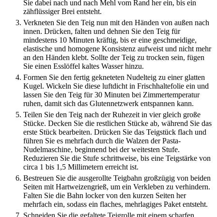
Sie dabei nach und nach Mehl vom Rand her ein, bis ein
zähflüssiger Brei entsteht.
Verkneten Sie den Teig nun mit den Händen von außen nach
innen. Drücken, falten und dehnen Sie den Teig für
mindestens 10 Minuten kräftig, bis er eine geschmeidige,
elastische und homogene Konsistenz aufweist und nicht mehr
an den Händen klebt. Sollte der Teig zu trocken sein, fügen
Sie einen Esslöffel kaltes Wasser hinzu.
Formen Sie den fertig gekneteten Nudelteig zu einer glatten
Kugel. Wickeln Sie diese luftdicht in Frischhaltefolie ein und
lassen Sie den Teig für 30 Minuten bei Zimmertemperatur
ruhen, damit sich das Glutennetzwerk entspannen kann.
Teilen Sie den Teig nach der Ruhezeit in vier gleich große
Stücke. Decken Sie die restlichen Stücke ab, während Sie das
erste Stück bearbeiten. Drücken Sie das Teigstück flach und
führen Sie es mehrfach durch die Walzen der Pasta-
Nudelmaschine, beginnend bei der weitesten Stufe.
Reduzieren Sie die Stufe schrittweise, bis eine Teigstärke von
circa 1 bis 1,5 Millimetern erreicht ist.
Bestreuen Sie die ausgerollte Teigbahn großzügig von beiden
Seiten mit Hartweizengrieß, um ein Verkleben zu verhindern.
Falten Sie die Bahn locker von den kurzen Seiten her
mehrfach ein, sodass ein flaches, mehrlagiges Paket entsteht.
Schneiden Sie die gefaltete Teigrolle mit einem scharfen