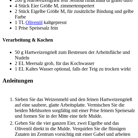
200
g
Hartweizengrieß fein
Semola rimacinata di grano duro
4
Stück
Eier
Größe M, zimmertemperiert
2
Stück
Eigelbe
Größe M, für zusätzliche Bindung und gelbe
Farbe
1
TL
Olivenöl
kaltgepresst
1
Prise
Speisesalz
fein
Verarbeitung & Kochen
50
g
Hartweizengrieß
zum Bestreuen der Arbeitsfläche und
Nudeln
2
EL
Meersalz
grob, für das Kochwasser
1
EL
Kaltes Wasser
optional, falls der Teig zu trocken wirkt
Anleitungen
Sieben Sie das Weizenmehl und den feinen Hartweizengrieß
auf eine saubere, glatte Arbeitsplatte. Vermischen Sie die
beiden Mehlsorten sorgfältig mit einer Prise feinem Speisesalz
und formen Sie in der Mitte eine tiefe Mulde.
Geben Sie die vier ganzen Eier, zwei Eigelbe und das
Olivenöl direkt in die Mulde. Verquirlen Sie die flüssigen
Zutaten im Zentrum vorsichtig mit einer Gabel und arbeiten