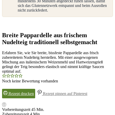
mindestens 30 Minuten abgedeckt ruhen lassen, damit
sich das Glutennetzwerk entspannt und beim Ausrollen
nicht zurückfedert.
Breite Pappardelle aus frischem
Nudelteig traditionell selbstgemacht
Erfahren Sie, wie Sie breite, bissfeste Pappardelle aus frisch
zubereitetem Nudelteig herstellen. Mit einer ausgewogenen
Mischung aus italienischem Weizenmehl und Hartweizengrieß
gelingt der Teig besonders elastisch und nimmt kräftige Saucen
optimal auf.
Noch keine Bewertung vorhanden
Rezept drucken
Rezept pinnen auf Pinterest
Minuten
Vorbereitungszeit
45
Min.
Minuten
Zubereitungszeit
4
Min.