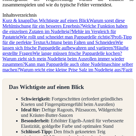
zusammenspielen und wie du typische Fehler vermeidest.
Inhaltsverzeichnis
Kurz & knapp
Das Wichtigste auf einen Blick
Warum sorgt diese
Mehlmischung für ein besseres Ergebnis?
Welche Funktion haben
die einzelnen Zutaten im Nudelteig?
Mehle im Vergleich für
Pastateig
Wie rollt und schneidet man Pappardelle richtig?
Profi-Tipp
für die perfekte Textur
Achtung beim Falten und Schneiden
Wie
lassen sich frische Pappardelle aufbewahren und variieren?
Häufig
gestellte Fragen
Wie lange müssen frische Pappardelle kochen?
Warum zieht sich mein Nudelteig beim Ausrollen immer wieder
zusammen?
Kann man Pappardelle auch ohne Nudelmaschine selber
machen?
Warum reicht eine kleine Prise Salz im Nudelteig aus?
Fazit
Das Wichtigste auf einen Blick
Schwierigkeit:
Fortgeschritten (erfordert gründliches
Kneten und Fingerspitzengefühl beim Ausrollen)
Ideal für:
Deftige Ragouts, Pilzsaucen, Wildgerichte
und Kräuter-Butter-Saucen
Besonderheit:
Erhöhter Eigelb-Anteil für verbesserte
Elastizität, goldgelbe Farbe und optimalen Stand
Schlüssel-Tipp:
Den frisch gekneteten Teig