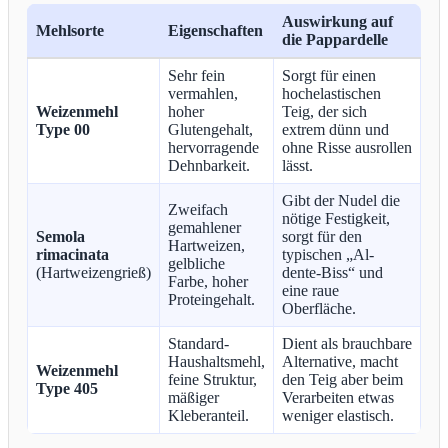
Auswirkung auf
Mehlsorte
Eigenschaften
die Pappardelle
Sehr fein
Sorgt für einen
vermahlen,
hochelastischen
Weizenmehl
hoher
Teig, der sich
Type 00
Glutengehalt,
extrem dünn und
hervorragende
ohne Risse ausrollen
Dehnbarkeit.
lässt.
Gibt der Nudel die
Zweifach
nötige Festigkeit,
gemahlener
Semola
sorgt für den
Hartweizen,
rimacinata
typischen „Al-
gelbliche
(Hartweizengrieß)
dente-Biss“ und
Farbe, hoher
eine raue
Proteingehalt.
Oberfläche.
Standard-
Dient als brauchbare
Haushaltsmehl,
Alternative, macht
Weizenmehl
feine Struktur,
den Teig aber beim
Type 405
mäßiger
Verarbeiten etwas
Kleberanteil.
weniger elastisch.