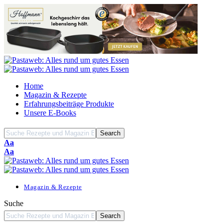
Home
Magazin & Rezepte
Erfahrungsbeiträge Produkte
Unsere E-Books
Font
Aa
Resizer
Font
Aa
Resizer
Magazin & Rezepte
Suche