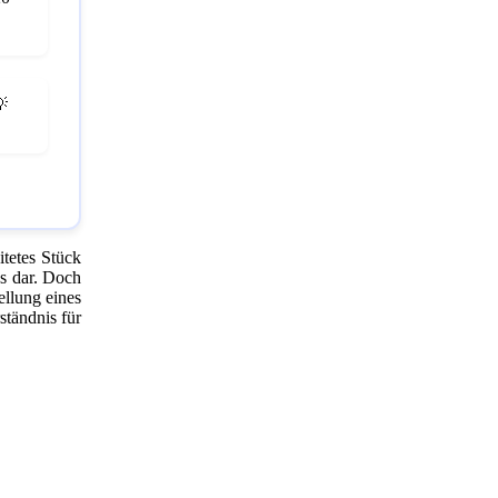

itetes Stück
üs dar. Doch
ellung eines
ständnis für