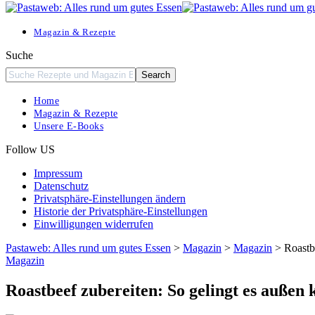
Resizer
Magazin & Rezepte
Suche
Home
Magazin & Rezepte
Unsere E-Books
Follow US
Impressum
Datenschutz
Privatsphäre-Einstellungen ändern
Historie der Privatsphäre-Einstellungen
Einwilligungen widerrufen
Pastaweb: Alles rund um gutes Essen
>
Magazin
>
Magazin
>
Roastb
Magazin
Roastbeef zubereiten: So gelingt es außen 