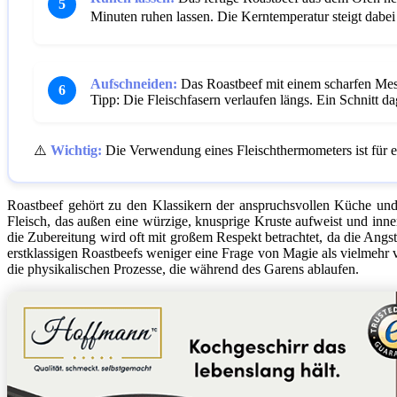
5
Minuten ruhen lassen. Die Kerntemperatur steigt dabe
Aufschneiden:
Das Roastbeef mit einem scharfen Mess
6
Tipp: Die Fleischfasern verlaufen längs. Ein Schnitt da
⚠️
Wichtig:
Die Verwendung eines Fleischthermometers ist für ei
Roastbeef gehört zu den Klassikern der anspruchsvollen Küche und i
Fleisch, das außen eine würzige, knusprige Kruste aufweist und innen
die Zubereitung wird oft mit großem Respekt betrachtet, da die Angst
erstklassigen Roastbeefs weniger eine Frage von Magie als vielmehr v
die physikalischen Prozesse, die während des Garens ablaufen.