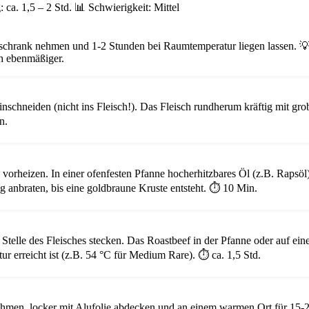
 ca. 1,5 – 2 Std.
📊 Schwierigkeit: Mittel
schrank nehmen und 1-2 Stunden bei Raumtemperatur liegen lassen.

ch ebenmäßiger.
nschneiden (nicht ins Fleisch!). Das Fleisch rundherum kräftig mit gr
n.
vorheizen. In einer ofenfesten Pfanne hocherhitzbares Öl (z.B. Rapsöl
ig anbraten, bis eine goldbraune Kruste entsteht.
⏱️ 10 Min.
 Stelle des Fleisches stecken. Das Roastbeef in der Pfanne oder auf ei
ur erreicht ist (z.B. 54 °C für Medium Rare).
⏱️ ca. 1,5 Std.
hmen, locker mit Alufolie abdecken und an einem warmen Ort für 15-