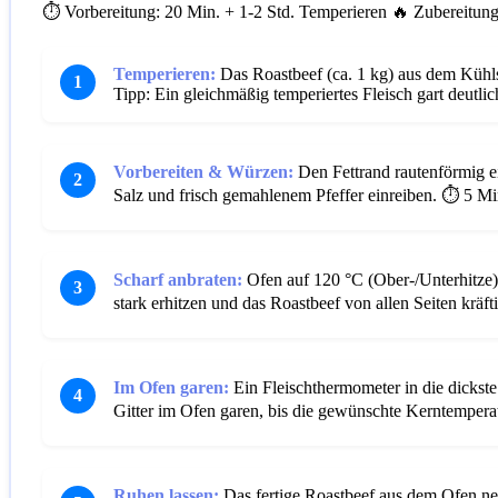
⏱️ Vorbereitung: 20 Min. + 1-2 Std. Temperieren
🔥 Zubereitung:
Temperieren:
Das Roastbeef (ca. 1 kg) aus dem Kühl
1
Tipp: Ein gleichmäßig temperiertes Fleisch gart deutli
Vorbereiten & Würzen:
Den Fettrand rautenförmig ei
2
Salz und frisch gemahlenem Pfeffer einreiben.
⏱️ 5 Mi
Scharf anbraten:
Ofen auf 120 °C (Ober-/Unterhitze) 
3
stark erhitzen und das Roastbeef von allen Seiten kräft
Im Ofen garen:
Ein Fleischthermometer in die dickste
4
Gitter im Ofen garen, bis die gewünschte Kerntemperat
Ruhen lassen:
Das fertige Roastbeef aus dem Ofen ne