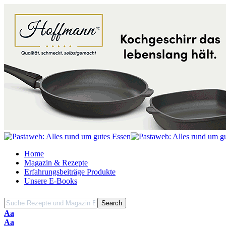
Home
Magazin & Rezepte
Erfahrungsbeiträge Produkte
Unsere E-Books
Font
Aa
Resizer
Font
Aa