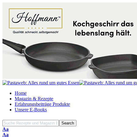
Home
Magazin & Rezepte
Erfahrungsbeiträge Produkte
Unsere E-Books
Font
Aa
Resizer
Font
Aa