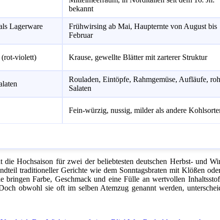
bekannt
als Lagerware
Frühwirsing ab Mai, Haupternte von August bis
Februar
(rot-violett)
Krause, gewellte Blätter mit zarterer Struktur
Rouladen, Eintöpfe, Rahmgemüse, Aufläufe, roh
alaten
Salaten
Fein-würzig, nussig, milder als andere Kohlsorte
 die Hochsaison für zwei der beliebtesten deutschen Herbst- und Wi
andteil traditioneller Gerichte wie dem Sonntagsbraten mit Klößen ode
e bringen Farbe, Geschmack und eine Fülle an wertvollen Inhaltsstof
r. Doch obwohl sie oft im selben Atemzug genannt werden, unterschei