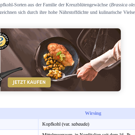
pfkohl-Sorten aus der Familie der Kreuzblütengewächse (
Brassica ol
eichnen sich durch ihre hohe Nährstoffdichte und kulinarische Vielsei
Wirsing
Kopfkohl (var.
sabauda
)
Mittelmeerraum, in Norditalien seit dem 16. Jh.