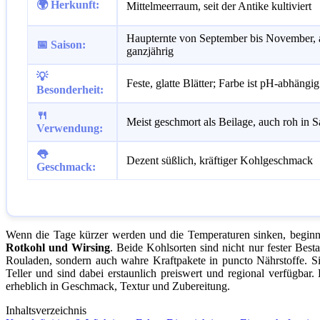
🌍 Herkunft:
Mittelmeerraum, seit der Antike kultiviert
Haupternte von September bis November, 
📅 Saison:
ganzjährig
💡
Feste, glatte Blätter; Farbe ist pH-abhängig 
Besonderheit:
🍴
Meist geschmort als Beilage, auch roh in S
Verwendung:
👅
Dezent süßlich, kräftiger Kohlgeschmack
Geschmack:
Wenn die Tage kürzer werden und die Temperaturen sinken, beginnt
Rotkohl und Wirsing
. Beide Kohlsorten sind nicht nur fester Best
Rouladen, sondern auch wahre Kraftpakete in puncto Nährstoffe. Si
Teller und sind dabei erstaunlich preiswert und regional verfügba
erheblich in Geschmack, Textur und Zubereitung.
Inhaltsverzeichnis