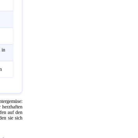
 in
n
ntergemüse:
r herzhaften
fen auf den
den sie sich