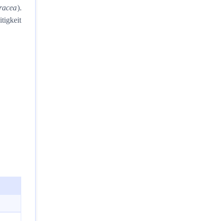
eracea
).
tigkeit