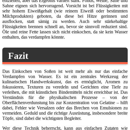
entziehen, aber das Ergebnis variiert stark. Fonds, Weine, Säfte und
Sahne eignen sich hervorragend. Vorsicht ist bei Flüssigkeiten mit
sehr hohem Eiweißgehalt (wie reinem Eiweiß oder bestimmten
Milchprodukten) geboten, da diese bei Hitze gerinnen und
ausflocken, statt sämig zu werden. Auch sehr stärkehaltige
Flüssigkeiten brennen schnell an, bevor sie sinnvoll reduziert sind.
Öle und reine Fette lassen sich nicht einkochen, da sie kein Wasser
enthalten, das verdampfen könnte.
Fazit
Das Einkochen von Soßen ist weit mehr als nur das einfache
Verdampfen von Wasser. Es ist ein zentrales Werkzeug der
kulinarischen Handwerkskunst, das es ermöglicht, Aromen zu
fokussieren, Texturen zu veredeln und Gerichten eine Tiefe zu
verleihen, die mit künstlichen Bindemitteln nicht erreichbar ist. Das
Verständnis für die physikalischen Prozesse – von der
Oberflächenverdunstung bis zur Konzentration von Gelatine – hilft
dabei, Fehler wie Versalzen oder das Brechen von Emulsionen zu
vermeiden. Geduld und die richtige Ausrüstung, insbesondere breite
Töpfe, sind dabei die wichtigsten Begleiter.
Wer diese Technik beherrscht, kann aus einfachen Zutaten wie