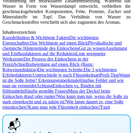
Veränderung der molekularen Zusammensetzung. Während das
Wasser in Form von Wasserdampf entweicht, verbleiben die
geschmacksgebenden Komponenten, Fette, Proteine, Zucker und
Mineralstoffe im Topf. Das Verhältnis von Wasser zu
Geschmacksstoffen verschiebt sich also zugunsten des Aromas.
Inhaltsverzeichnis
Kurzdefinition & Wichtigste Fakten
Die wichtigsten
Eigenschaften:
Das Wichtigste auf einen Blick
Physikalische und
chemische Hintergründe des Einkochens
Gut zu wissen
Ausrüstung
und Einflussfaktoren auf die Reduktion
Liste geeigneter
Werkzeuge
Der Prozess des Einkochens in der
Praxis
Schnellzubereitung auf einen Blick (Basis:
Rotweinreduktion)
Die wichtigsten Schritte:
Die 3 wichtigsten
Erfolgsfaktoren:
Unterschiede je nach Flüssigkeitsart
Profi-Tipp
Wann
ist die Soße fertig? Erkennungsmerkmale
Häufige Fehler und wie
man sie vermeidet
Achtung
Einkochen vs. Binden mit
Hilfsmitteln
Häufig gestellte Fragen
Muss der Deckel beim
Einkochen drauf oder runter?
Was kann man tun, wenn die Soße zu
stark eingekocht und zu salzig ist?
Wie lange dauert es, eine Soße
einzukochen?
Kann man jede Flüssigkeit einkochen?
Fazit
📬