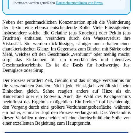
übertragen werden gemäß den
Datenschutzrichtlinien von Brevo
.
Neben der geschmacklichen Konzentration spielt die Veränderung
der Textur eine ebenso entscheidende Rolle. Viele Flüssigkeiten,
insbesondere solche, die Gelatine (aus Knochen) oder Pektin (aus
Früchten) enthalten, verändern durch den Wasserverlust ihre
Viskosität. Sie werden dickflüssiger, sämiger und erhalten einen
charakteristischen Glanz. Im Gegensatz zum Binden mit Stärke oder
Mehl, welches oft den Geschmack „verdünnt“ oder mehlig macht,
sorgt das Einkochen für ein unverfälschtes und intensives
Geschmackserlebnis. Es ist die Basis für hochwertige Jus,
Demiglace oder Sirup.
Der Prozess erfordert Zeit, Geduld und das richtige Verständnis für
die verwendeten Zutaten. Nicht jede Flüssigkeit verhält sich beim
Einkochen gleich. Sahne reagiert anders auf Hitze als ein
Rinderfond oder ein Rotwein. Auch die Wahl des Kochgeschirrs
beeinflusst das Ergebnis maßgeblich. Ein breiter Topf beschleunigt
den Vorgang durch eine größere Verdunstungsoberfläche, während
ein hoher, schmaler Topf den Prozess verlangsamt. Das Verständnis
dieser Variablen unterscheidet oft eine durchschnittliche Soße von
einer exzellenten Begleitung zum Hauptgericht.