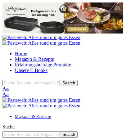
Home
Magazin & Rezepte
Erfahrungsbeiträge Produkte
Unsere E-Books
Font
Aa
Resizer
Font
Aa
Resizer
Magazin & Rezepte
Suche