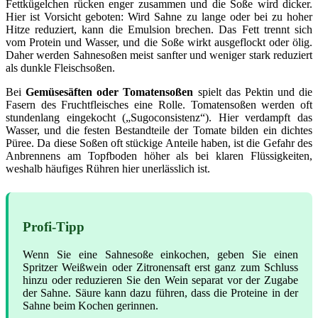
Fettkügelchen rücken enger zusammen und die Soße wird dicker.
Hier ist Vorsicht geboten: Wird Sahne zu lange oder bei zu hoher
Hitze reduziert, kann die Emulsion brechen. Das Fett trennt sich
vom Protein und Wasser, und die Soße wirkt ausgeflockt oder ölig.
Daher werden Sahnesoßen meist sanfter und weniger stark reduziert
als dunkle Fleischsoßen.
Bei
Gemüsesäften oder Tomatensoßen
spielt das Pektin und die
Fasern des Fruchtfleisches eine Rolle. Tomatensoßen werden oft
stundenlang eingekocht („Sugoconsistenz“). Hier verdampft das
Wasser, und die festen Bestandteile der Tomate bilden ein dichtes
Püree. Da diese Soßen oft stückige Anteile haben, ist die Gefahr des
Anbrennens am Topfboden höher als bei klaren Flüssigkeiten,
weshalb häufiges Rühren hier unerlässlich ist.
Profi-Tipp
Wenn Sie eine Sahnesoße einkochen, geben Sie einen
Spritzer Weißwein oder Zitronensaft erst ganz zum Schluss
hinzu oder reduzieren Sie den Wein separat vor der Zugabe
der Sahne. Säure kann dazu führen, dass die Proteine in der
Sahne beim Kochen gerinnen.