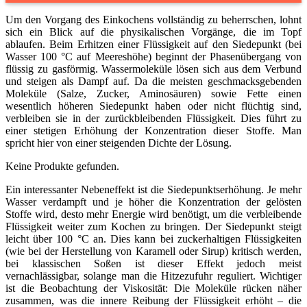
Um den Vorgang des Einkochens vollständig zu beherrschen, lohnt
sich ein Blick auf die physikalischen Vorgänge, die im Topf
ablaufen. Beim Erhitzen einer Flüssigkeit auf den Siedepunkt (bei
Wasser 100 °C auf Meereshöhe) beginnt der Phasenübergang von
flüssig zu gasförmig. Wassermoleküle lösen sich aus dem Verbund
und steigen als Dampf auf. Da die meisten geschmacksgebenden
Moleküle (Salze, Zucker, Aminosäuren) sowie Fette einen
wesentlich höheren Siedepunkt haben oder nicht flüchtig sind,
verbleiben sie in der zurückbleibenden Flüssigkeit. Dies führt zu
einer stetigen Erhöhung der Konzentration dieser Stoffe. Man
spricht hier von einer steigenden Dichte der Lösung.
Keine Produkte gefunden.
Ein interessanter Nebeneffekt ist die Siedepunktserhöhung. Je mehr
Wasser verdampft und je höher die Konzentration der gelösten
Stoffe wird, desto mehr Energie wird benötigt, um die verbleibende
Flüssigkeit weiter zum Kochen zu bringen. Der Siedepunkt steigt
leicht über 100 °C an. Dies kann bei zuckerhaltigen Flüssigkeiten
(wie bei der Herstellung von Karamell oder Sirup) kritisch werden,
bei klassischen Soßen ist dieser Effekt jedoch meist
vernachlässigbar, solange man die Hitzezufuhr reguliert. Wichtiger
ist die Beobachtung der Viskosität: Die Moleküle rücken näher
zusammen, was die innere Reibung der Flüssigkeit erhöht – die