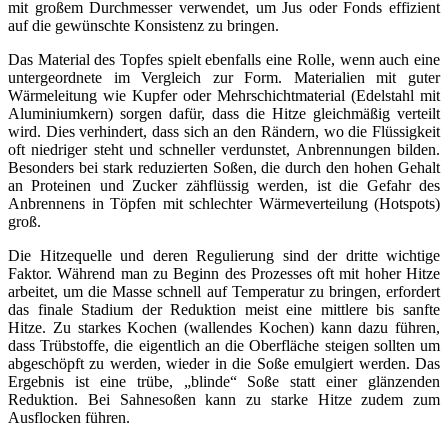
mit großem Durchmesser verwendet, um Jus oder Fonds effizient
auf die gewünschte Konsistenz zu bringen.
Das Material des Topfes spielt ebenfalls eine Rolle, wenn auch eine
untergeordnete im Vergleich zur Form. Materialien mit guter
Wärmeleitung wie Kupfer oder Mehrschichtmaterial (Edelstahl mit
Aluminiumkern) sorgen dafür, dass die Hitze gleichmäßig verteilt
wird. Dies verhindert, dass sich an den Rändern, wo die Flüssigkeit
oft niedriger steht und schneller verdunstet, Anbrennungen bilden.
Besonders bei stark reduzierten Soßen, die durch den hohen Gehalt
an Proteinen und Zucker zähflüssig werden, ist die Gefahr des
Anbrennens in Töpfen mit schlechter Wärmeverteilung (Hotspots)
groß.
Die Hitzequelle und deren Regulierung sind der dritte wichtige
Faktor. Während man zu Beginn des Prozesses oft mit hoher Hitze
arbeitet, um die Masse schnell auf Temperatur zu bringen, erfordert
das finale Stadium der Reduktion meist eine mittlere bis sanfte
Hitze. Zu starkes Kochen (wallendes Kochen) kann dazu führen,
dass Trübstoffe, die eigentlich an die Oberfläche steigen sollten um
abgeschöpft zu werden, wieder in die Soße emulgiert werden. Das
Ergebnis ist eine trübe, „blinde“ Soße statt einer glänzenden
Reduktion. Bei Sahnesoßen kann zu starke Hitze zudem zum
Ausflocken führen.