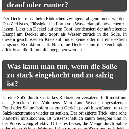
drauf oder runter?
Der Deckel muss beim Einkochen zwingend abgenommen werden.
Das Ziel ist es, Flüssigkeit in Form von Wasserdampf entweichen zu
lassen. Liegt ein Deckel auf dem Topf, kondensiert der aufsteigende
Dampf am Deckel und tropft als Wasser zurück in die Soße. In
diesem geschlossenen Kreislauf findet keine oder nur eine extrem
langsame Reduktion statt. Nur ohne Deckel kann die Feuchtigkeit
effektiv an die Raumluft abgegeben werden.
Was kann man tun, wenn die Soße
zu stark eingekocht und zu salzig
ist?
Ist eine Soße durch zu starkes Reduzieren versalzen, hilft meist nur
das „Strecken“ des Volumens. Man kann Wasser, ungesalzenen
Fond oder Sahne (sofern es zum Gericht passt) hinzufügen, um die
Salzkonzentration wieder zu senken. Der oft zitierte Trick, eine rohe
Kartoffel mitzukochen, ist wissenschaftlich kaum belegbar und in
der Praxis wenig effektiv. Oft ist es besser, die Menge durch Sahne
oder einen Schuss Wein und Wasser zu vergrößern und ggf. leicht