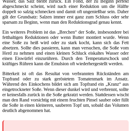
Wasser, das Salz bleibt zurück. Ein Fond, der zu Beginn perfekt
abgeschmeckt scheint, wird nach einer Reduktion um die Hälfte
doppelt so salzig schmecken und damit oft ungenießbar sein. Daher
gilt der Grundsatz: Salzen immer erst ganz zum Schluss oder sehr
sparsam zu Beginn, wenn man den Reduktionsgrad genau kennt.
Ein weiteres Problem ist das „Brechen“ der Soße, insbesondere bei
fetthaltigen Reduktionen oder wenn Butter montiert wurde. Wenn
eine Soße zu heiß wird oder zu stark kocht, kann sich das Fett
absetzen. Sollte dies passieren, kann man versuchen, die Soße vom
Herd zu nehmen und einen kleinen Schluck eiskaltes Wasser oder
einen Eiswürfel einzurühren. Durch den Temperaturschock und
kräftiges Rühren kann die Emulsion oft wiederhergestellt werden.
Bitterkeit ist oft das Resultat von verbrannten Rückständen am
Topfrand oder zu stark geröstetem Tomatenmark im Ansatz.
Während des Einkochens bildet sich am Topfrand ein „Kranz“ aus
eingetrockneter Soße. Wenn dieser dunkel wird und verbrennt, sollte
er keinesfalls zurück in die Soße gekratzt werden. Stattdessen wischt
man den Rand vorsichtig mit einem feuchten Pinsel sauber oder füllt
die Soße in einen kleineren, sauberen Topf um, sobald das Volumen
deutlich abgenommen hat.