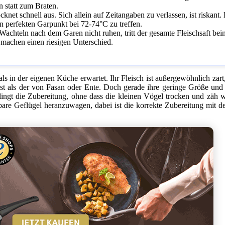
 statt zum Braten.
knet schnell aus. Sich allein auf Zeitangaben zu verlassen, ist riskant.
en perfekten Garpunkt bei 72-74°C zu treffen.
e Wachteln nach dem Garen nicht ruhen, tritt der gesamte Fleischsaft bei
 machen einen riesigen Unterschied.
als in der eigenen Küche erwartet. Ihr Fleisch ist außergewöhnlich zar
r ist als der von Fasan oder Ente. Doch gerade ihre geringe Größe un
lingt die Zubereitung, ohne dass die kleinen Vögel trocken und zäh 
bare Geflügel heranzuwagen, dabei ist die korrekte Zubereitung mit d