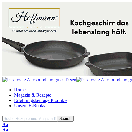
Home
Magazin & Rezepte
Erfahrungsbeiträge Produkte
Unsere E-Books
Font
Aa
Resizer
Font
Aa