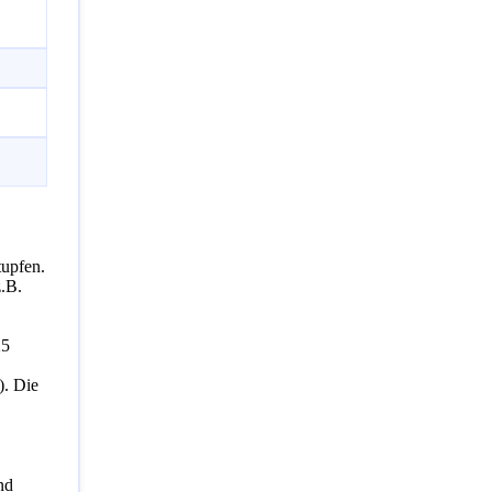
tupfen.
z.B.
25
). Die
nd