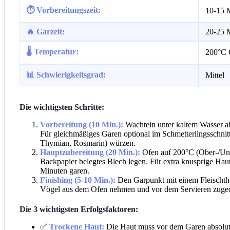
⏱️ Vorbereitungszeit:
10-15 
🔥 Garzeit:
20-25 
🌡️ Temperatur:
200°C O
📊 Schwierigkeitsgrad:
Mittel
Die wichtigsten Schritte:
Vorbereitung (10 Min.):
Wachteln unter kaltem Wasser ab
Für gleichmäßiges Garen optional im Schmetterlingsschnit
Thymian, Rosmarin) würzen.
Hauptzubereitung (20 Min.):
Ofen auf 200°C (Ober-/Unte
Backpapier belegtes Blech legen. Für extra knusprige Haut
Minuten garen.
Finishing (5-10 Min.):
Den Garpunkt mit einem Fleischthe
Vögel aus dem Ofen nehmen und vor dem Servieren zugedeck
Die 3 wichtigsten Erfolgsfaktoren:
✅
Trockene Haut:
Die Haut muss vor dem Garen absolut 