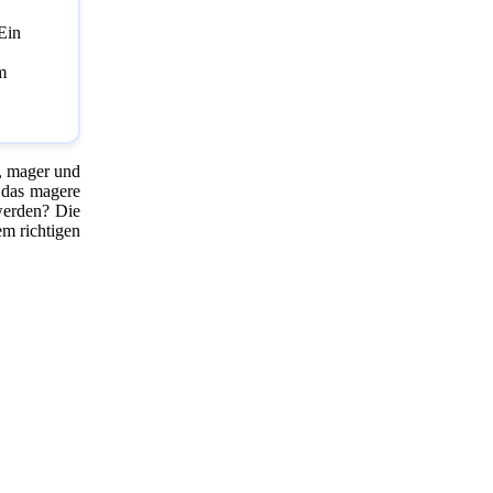
 Ein
m
t, mager und
d das magere
werden? Die
em richtigen