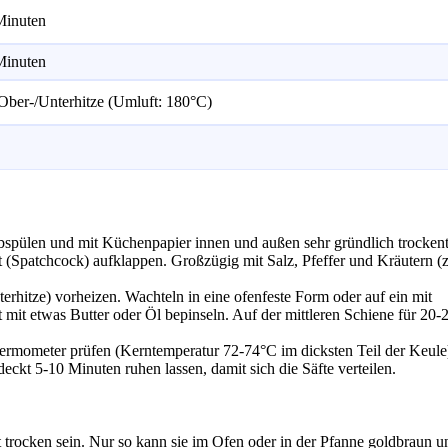
Minuten
Minuten
ber-/Unterhitze (Umluft: 180°C)
spülen und mit Küchenpapier innen und außen sehr gründlich trocken
t (Spatchcock) aufklappen. Großzügig mit Salz, Pfeffer und Kräutern (
rhitze) vorheizen. Wachteln in eine ofenfeste Form oder auf ein mit
 mit etwas Butter oder Öl bepinseln. Auf der mittleren Schiene für 20-
rmometer prüfen (Kerntemperatur 72-74°C im dicksten Teil der Keule
t 5-10 Minuten ruhen lassen, damit sich die Säfte verteilen.
trocken sein. Nur so kann sie im Ofen oder in der Pfanne goldbraun u