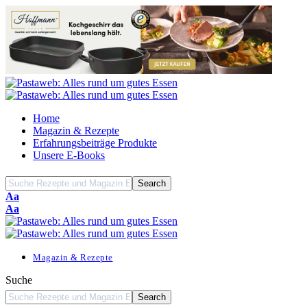
Home
Magazin & Rezepte
Erfahrungsbeiträge Produkte
Unsere E-Books
Font
Aa
Resizer
Font
Aa
Resizer
Magazin & Rezepte
Suche