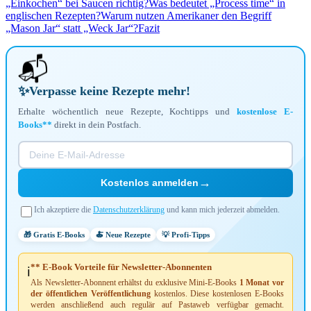
„Einkochen“ bei Saucen richtig?
Was bedeutet „Process time“ in
englischen Rezepten?
Warum nutzen Amerikaner den Begriff
„Mason Jar“ statt „Weck Jar“?
Fazit
📬
✨
Verpasse keine Rezepte mehr!
Erhalte wöchentlich neue Rezepte, Kochtipps und
kostenlose E-
Books**
direkt in dein Postfach.
→
Kostenlos anmelden
Ich akzeptiere die
Datenschutzerklärung
und kann mich jederzeit abmelden.
🎁 Gratis E-Books
🍝 Neue Rezepte
💡 Profi-Tipps
** E-Book Vorteile für Newsletter-Abonnenten
ℹ️
Als Newsletter-Abonnent erhältst du exklusive Mini-E-Books
1 Monat vor
der öffentlichen Veröffentlichung
kostenlos. Diese kostenlosen E-Books
werden anschließend auch regulär auf Pastaweb verfügbar gemacht.