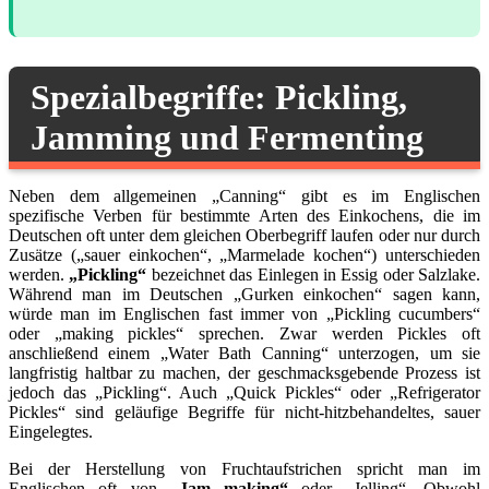
Spezialbegriffe: Pickling,
Jamming und Fermenting
Neben dem allgemeinen „Canning“ gibt es im Englischen
spezifische Verben für bestimmte Arten des Einkochens, die im
Deutschen oft unter dem gleichen Oberbegriff laufen oder nur durch
Zusätze („sauer einkochen“, „Marmelade kochen“) unterschieden
werden.
„Pickling“
bezeichnet das Einlegen in Essig oder Salzlake.
Während man im Deutschen „Gurken einkochen“ sagen kann,
würde man im Englischen fast immer von „Pickling cucumbers“
oder „making pickles“ sprechen. Zwar werden Pickles oft
anschließend einem „Water Bath Canning“ unterzogen, um sie
langfristig haltbar zu machen, der geschmacksgebende Prozess ist
jedoch das „Pickling“. Auch „Quick Pickles“ oder „Refrigerator
Pickles“ sind geläufige Begriffe für nicht-hitzbehandeltes, sauer
Eingelegtes.
Bei der Herstellung von Fruchtaufstrichen spricht man im
Englischen oft von
„Jam making“
oder „Jelling“. Obwohl