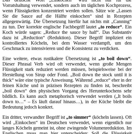
Vorratshaltung verwendet, sondern auch im täglichen Kochprozess,
wenn Flüssigkeiten konzentriert werden sollen. Sätze wie „Lassen
Sie die Sauce auf die Hälfte einkochen“ sind in Rezepten
allgegenwärtig. Die Übersetzung hierfür hat nichts mit „Canning“
zu tun. Der korrekte englische Fachbegriff lautet
„to reduce“
. Ein
Koch würde sagen: „Reduce the sauce by half“. Das Substantiv
dazu ist „Reduction“ (Reduktion). Dieser Begriff impliziert ein
kontrolliertes Köcheln, bei dem Wasser verdampft, um den
Geschmack zu intensivieren und die Konsistenz zu verdicken.
Eine weitere, etwas rustikalere Übersetzung ist
„to boil down“
.
Dieser Phrasal Verb wird oft verwendet, wenn große Mengen
Flüssigkeit stark reduziert werden müssen, beispielsweise bei der
Herstellung von Sirup oder Fond. „Boil down the stock until it is
thick“ wäre eine typische Anweisung. Während „reduce“ eher in der
feinen Küche und in präzisen Rezepten zu finden ist, beschreibt
„boil down“ den physischen Vorgang des Herunterkochens sehr
bildlich. Es kann auch metaphorisch verwendet werden („It boils
down to…“ – Es läuft darauf hinaus…), in der Küche bleibt die
Bedeutung jedoch konkret.
Ein dritter, verwandter Begriff ist
„to simmer“
(köcheln lassen). Oft
wird „Einkochen“ im Deutschen verwendet, wenn eigentlich nur
langes Köcheln gemeint ist, ohne zwingende Volumenreduktion. Im
Englischen muss man hier unterscheiden: Soll die Flüssigkeit