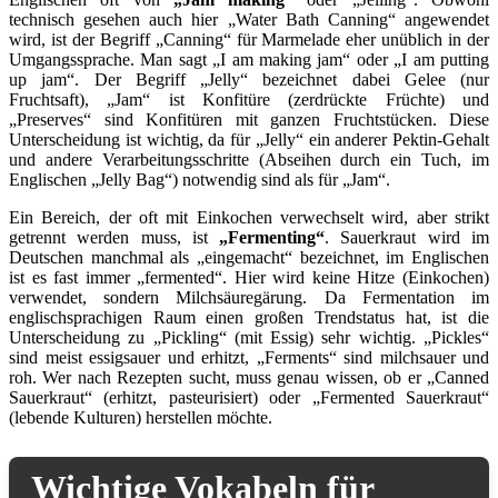
technisch gesehen auch hier „Water Bath Canning“ angewendet
wird, ist der Begriff „Canning“ für Marmelade eher unüblich in der
Umgangssprache. Man sagt „I am making jam“ oder „I am putting
up jam“. Der Begriff „Jelly“ bezeichnet dabei Gelee (nur
Fruchtsaft), „Jam“ ist Konfitüre (zerdrückte Früchte) und
„Preserves“ sind Konfitüren mit ganzen Fruchtstücken. Diese
Unterscheidung ist wichtig, da für „Jelly“ ein anderer Pektin-Gehalt
und andere Verarbeitungsschritte (Abseihen durch ein Tuch, im
Englischen „Jelly Bag“) notwendig sind als für „Jam“.
Ein Bereich, der oft mit Einkochen verwechselt wird, aber strikt
getrennt werden muss, ist
„Fermenting“
. Sauerkraut wird im
Deutschen manchmal als „eingemacht“ bezeichnet, im Englischen
ist es fast immer „fermented“. Hier wird keine Hitze (Einkochen)
verwendet, sondern Milchsäuregärung. Da Fermentation im
englischsprachigen Raum einen großen Trendstatus hat, ist die
Unterscheidung zu „Pickling“ (mit Essig) sehr wichtig. „Pickles“
sind meist essigsauer und erhitzt, „Ferments“ sind milchsauer und
roh. Wer nach Rezepten sucht, muss genau wissen, ob er „Canned
Sauerkraut“ (erhitzt, pasteurisiert) oder „Fermented Sauerkraut“
(lebende Kulturen) herstellen möchte.
Wichtige Vokabeln für