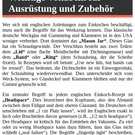
Ausrüstung und Zubehör
Wer sich mit englischen Anleitungen zum Einkochen beschäftigt,
muss auch die Begriffe für das Werkzeug kennen. Das klassische
deutsche Weckglas mit Gummiring und Klammern ist in den USA
weniger verbreitet. Dort dominiert das
„Mason Jar“
. Dieses Glas
hat ein Schraubgewinde. Der Verschluss besteht aus zwei Teilen:
dem
„Lid“
(eine flache Metallscheibe mit Dichtungsmasse) und
dem
„Band“
oder
„Ring“
(dem Schraubring, der die Scheibe
fixiert). In Rezepten wird oft betont: „Use new lids, but bands can
be reused“. Das bedeutet, die Dichtscheibe ist ein Einwegprodukt,
der Schraubring wiederverwendbar. Dies unterscheidet sich vom
Weck-System, wo Glasdeckel und Klammern bleiben und nur der
Gummi getauscht wird.
Ein zentraler Begriff in jedem englischen Einkoch-Rezept ist
„Headspace“
. Dies bezeichnet den Kopfraum, also den Abstand
zwischen dem Füllgut und dem oberen Glasrand. Im Deutschen oft
umschrieben mit „1 cm Platz lassen“, wird im Englischen exakt in
Inch oder Bruchteilen davon gemessen (z.B. „1/2 inch headspace“).
Der Headspace ist kritisch für das Entstehen des Vakuums. Zu viel
oder zu wenig Headspace kann dazu führen, dass das Glas nicht
schließt („seal failure“). Die Begriffe „fingertip tight“ beschreiben,