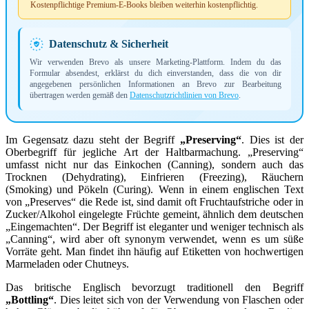
Kostenpflichtige Premium-E-Books bleiben weiterhin kostenpflichtig.
Datenschutz & Sicherheit
Wir verwenden Brevo als unsere Marketing-Plattform. Indem du das
Formular absendest, erklärst du dich einverstanden, dass die von dir
angegebenen persönlichen Informationen an Brevo zur Bearbeitung
übertragen werden gemäß den
Datenschutzrichtlinien von Brevo
.
Im Gegensatz dazu steht der Begriff
„Preserving“
. Dies ist der
Oberbegriff für jegliche Art der Haltbarmachung. „Preserving“
umfasst nicht nur das Einkochen (Canning), sondern auch das
Trocknen (Dehydrating), Einfrieren (Freezing), Räuchern
(Smoking) und Pökeln (Curing). Wenn in einem englischen Text
von „Preserves“ die Rede ist, sind damit oft Fruchtaufstriche oder in
Zucker/Alkohol eingelegte Früchte gemeint, ähnlich dem deutschen
„Eingemachten“. Der Begriff ist eleganter und weniger technisch als
„Canning“, wird aber oft synonym verwendet, wenn es um süße
Vorräte geht. Man findet ihn häufig auf Etiketten von hochwertigen
Marmeladen oder Chutneys.
Das britische Englisch bevorzugt traditionell den Begriff
„Bottling“
. Dies leitet sich von der Verwendung von Flaschen oder