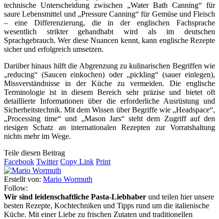
technische Unterscheidung zwischen „Water Bath Canning“ für
saure Lebensmittel und „Pressure Canning“ für Gemüse und Fleisch
– eine Differenzierung, die in der englischen Fachsprache
wesentlich strikter gehandhabt wird als im deutschen
Sprachgebrauch. Wer diese Nuancen kennt, kann englische Rezepte
sicher und erfolgreich umsetzen.
Darüber hinaus hilft die Abgrenzung zu kulinarischen Begriffen wie
„reducing“ (Saucen einkochen) oder „pickling“ (sauer einlegen),
Missverständnisse in der Küche zu vermeiden. Die englische
Terminologie ist in diesem Bereich sehr präzise und bietet oft
detaillierte Informationen über die erforderliche Ausrüstung und
Sicherheitstechnik. Mit dem Wissen über Begriffe wie „Headspace“,
„Processing time“ und „Mason Jars“ steht dem Zugriff auf den
riesigen Schatz an internationalen Rezepten zur Vorratshaltung
nichts mehr im Wege.
Teile diesen Beitrag
Facebook
Twitter
Copy Link
Print
Erstellt von:
Mario Wormuth
Follow:
Wir sind leidenschaftliche Pasta-Liebhaber
und teilen hier unsere
besten Rezepte, Kochtechniken und Tipps rund um die italienische
Küche. Mit einer Liebe zu frischen Zutaten und traditionellen