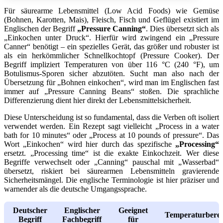
Für säurearme Lebensmittel (Low Acid Foods) wie Gemüse
(Bohnen, Karotten, Mais), Fleisch, Fisch und Geflügel existiert im
Englischen der Begriff
„Pressure Canning“
. Dies übersetzt sich als
„Einkochen unter Druck“. Hierfür wird zwingend ein „Pressure
Canner“ benötigt – ein spezielles Gerät, das größer und robuster ist
als ein herkömmlicher Schnellkochtopf (Pressure Cooker). Der
Begriff impliziert Temperaturen von über 116 °C (240 °F), um
Botulismus-Sporen sicher abzutöten. Sucht man also nach der
Übersetzung für „Bohnen einkochen“, wird man im Englischen fast
immer auf „Pressure Canning Beans“ stoßen. Die sprachliche
Differenzierung dient hier direkt der Lebensmittelsicherheit.
Diese Unterscheidung ist so fundamental, dass die Verben oft isoliert
verwendet werden. Ein Rezept sagt vielleicht „Process in a water
bath for 10 minutes“ oder „Process at 10 pounds of pressure“. Das
Wort „Einkochen“ wird hier durch das spezifische
„Processing“
ersetzt. „Processing time“ ist die exakte Einkochzeit. Wer diese
Begriffe verwechselt oder „Canning“ pauschal mit „Wasserbad“
übersetzt, riskiert bei säurearmen Lebensmitteln gravierende
Sicherheitsmängel. Die englische Terminologie ist hier präziser und
warnender als die deutsche Umgangssprache.
Deutscher
Englischer
Geeignet
Temperaturberei
Begriff
Fachbegriff
für