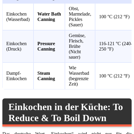
Obst,
Einkochen
Water Bath
Marmelade,
100 °C (212 °F)
(Wasserbad)
Canning
Pickles
(Sauer)
Gemüse,
Fleisch,
Einkochen
Pressure
116-121 °C (240-
Brühe
(Druck)
Canning
250 °F)
(Nicht
sauer)
Wie
Dampf-
Steam
Wasserbad
100 °C (212 °F)
Einkochen
Canning
(begrenzte
Zeit)
Einkochen in der Küche: To
Reduce & To Boil Down
Das deutsche Wort „Einkochen“ wird nicht nur für die