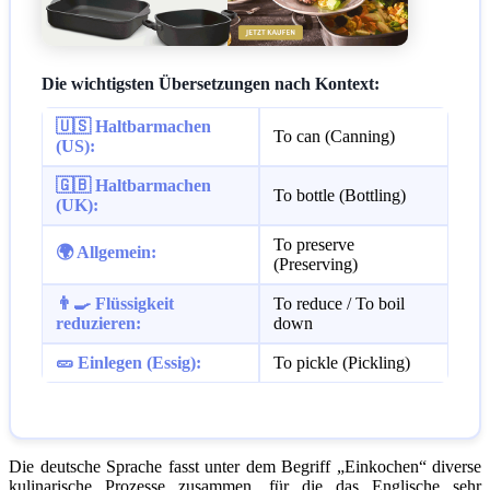
Die wichtigsten Übersetzungen nach Kontext:
🇺🇸 Haltbarmachen
To can (Canning)
(US):
🇬🇧 Haltbarmachen
To bottle (Bottling)
(UK):
To preserve
🌍 Allgemein:
(Preserving)
👨‍🍳 Flüssigkeit
To reduce / To boil
reduzieren:
down
🥒 Einlegen (Essig):
To pickle (Pickling)
Die deutsche Sprache fasst unter dem Begriff „Einkochen“ diverse
kulinarische Prozesse zusammen, für die das Englische sehr