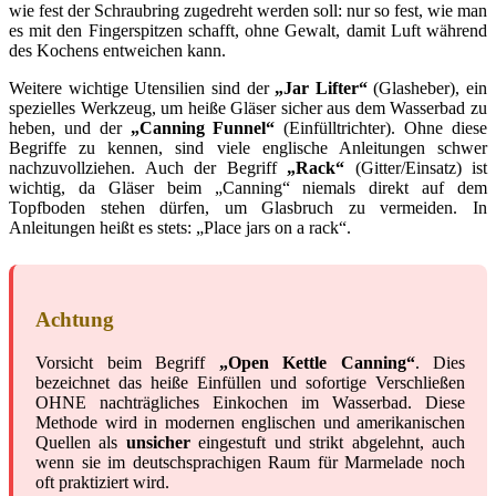
wie fest der Schraubring zugedreht werden soll: nur so fest, wie man
es mit den Fingerspitzen schafft, ohne Gewalt, damit Luft während
des Kochens entweichen kann.
Weitere wichtige Utensilien sind der
„Jar Lifter“
(Glasheber), ein
spezielles Werkzeug, um heiße Gläser sicher aus dem Wasserbad zu
heben, und der
„Canning Funnel“
(Einfülltrichter). Ohne diese
Begriffe zu kennen, sind viele englische Anleitungen schwer
nachzuvollziehen. Auch der Begriff
„Rack“
(Gitter/Einsatz) ist
wichtig, da Gläser beim „Canning“ niemals direkt auf dem
Topfboden stehen dürfen, um Glasbruch zu vermeiden. In
Anleitungen heißt es stets: „Place jars on a rack“.
Achtung
Vorsicht beim Begriff
„Open Kettle Canning“
. Dies
bezeichnet das heiße Einfüllen und sofortige Verschließen
OHNE nachträgliches Einkochen im Wasserbad. Diese
Methode wird in modernen englischen und amerikanischen
Quellen als
unsicher
eingestuft und strikt abgelehnt, auch
wenn sie im deutschsprachigen Raum für Marmelade noch
oft praktiziert wird.