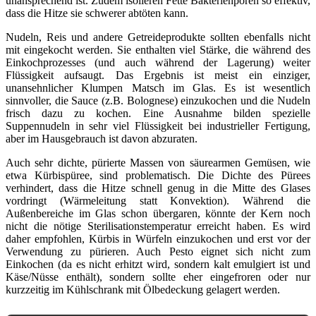
unansprechend ist. Zudem isolieren Fette Bakterienporen so effektiv,
dass die Hitze sie schwerer abtöten kann.
Nudeln, Reis und andere Getreideprodukte sollten ebenfalls nicht
mit eingekocht werden. Sie enthalten viel Stärke, die während des
Einkochprozesses (und auch während der Lagerung) weiter
Flüssigkeit aufsaugt. Das Ergebnis ist meist ein einziger,
unansehnlicher Klumpen Matsch im Glas. Es ist wesentlich
sinnvoller, die Sauce (z.B. Bolognese) einzukochen und die Nudeln
frisch dazu zu kochen. Eine Ausnahme bilden spezielle
Suppennudeln in sehr viel Flüssigkeit bei industrieller Fertigung,
aber im Hausgebrauch ist davon abzuraten.
Auch sehr dichte, pürierte Massen von säurearmen Gemüsen, wie
etwa Kürbispüree, sind problematisch. Die Dichte des Pürees
verhindert, dass die Hitze schnell genug in die Mitte des Glases
vordringt (Wärmeleitung statt Konvektion). Während die
Außenbereiche im Glas schon übergaren, könnte der Kern noch
nicht die nötige Sterilisationstemperatur erreicht haben. Es wird
daher empfohlen, Kürbis in Würfeln einzukochen und erst vor der
Verwendung zu pürieren. Auch Pesto eignet sich nicht zum
Einkochen (da es nicht erhitzt wird, sondern kalt emulgiert ist und
Käse/Nüsse enthält), sondern sollte eher eingefroren oder nur
kurzzeitig im Kühlschrank mit Ölbedeckung gelagert werden.