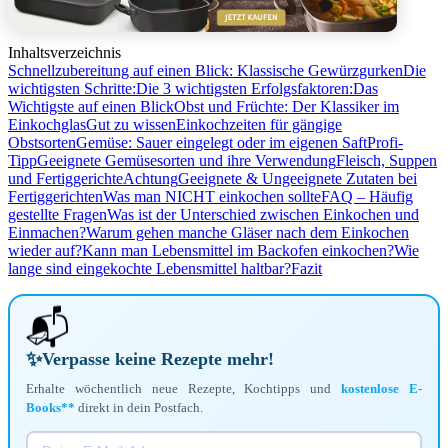
Inhaltsverzeichnis
Schnellzubereitung auf einen Blick: Klassische Gewürzgurken
Die
wichtigsten Schritte:
Die 3 wichtigsten Erfolgsfaktoren:
Das
Wichtigste auf einen Blick
Obst und Früchte: Der Klassiker im
Einkochglas
Gut zu wissen
Einkochzeiten für gängige
Obstsorten
Gemüse: Sauer eingelegt oder im eigenen Saft
Profi-
Tipp
Geeignete Gemüsesorten und ihre Verwendung
Fleisch, Suppen
und Fertiggerichte
Achtung
Geeignete & Ungeeignete Zutaten bei
Fertiggerichten
Was man NICHT einkochen sollte
FAQ – Häufig
gestellte Fragen
Was ist der Unterschied zwischen Einkochen und
Einmachen?
Warum gehen manche Gläser nach dem Einkochen
wieder auf?
Kann man Lebensmittel im Backofen einkochen?
Wie
lange sind eingekochte Lebensmittel haltbar?
Fazit
📬
✨
Verpasse keine Rezepte mehr!
Erhalte wöchentlich neue Rezepte, Kochtipps und
kostenlose E-
Books**
direkt in dein Postfach.