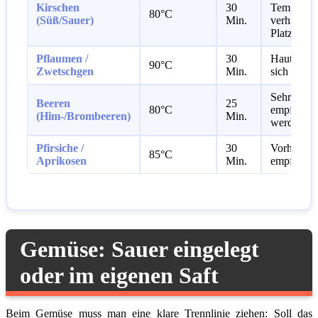
Kirschen
30
Temp.
80°C
(Süß/Sauer)
Min.
verhindert
Platzen
Pflaumen /
30
Haut kann
90°C
Zwetschgen
Min.
sich lösen
Sehr
Beeren
25
80°C
empfindlic
(Him-/Brombeeren)
Min.
werden we
Pfirsiche /
30
Vorher hä
85°C
Aprikosen
Min.
empfohlen
Gemüse: Sauer eingelegt
oder im eigenen Saft
Beim Gemüse muss man eine klare Trennlinie ziehen: Soll das