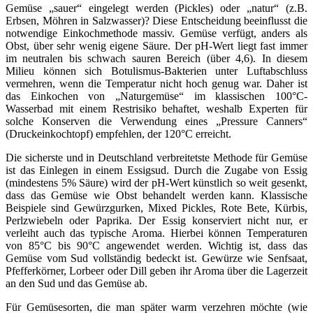
Gemüse „sauer“ eingelegt werden (Pickles) oder „natur“ (z.B.
Erbsen, Möhren in Salzwasser)? Diese Entscheidung beeinflusst die
notwendige Einkochmethode massiv. Gemüse verfügt, anders als
Obst, über sehr wenig eigene Säure. Der pH-Wert liegt fast immer
im neutralen bis schwach sauren Bereich (über 4,6). In diesem
Milieu können sich Botulismus-Bakterien unter Luftabschluss
vermehren, wenn die Temperatur nicht hoch genug war. Daher ist
das Einkochen von „Naturgemüse“ im klassischen 100°C-
Wasserbad mit einem Restrisiko behaftet, weshalb Experten für
solche Konserven die Verwendung eines „Pressure Canners“
(Druckeinkochtopf) empfehlen, der 120°C erreicht.
Die sicherste und in Deutschland verbreitetste Methode für Gemüse
ist das Einlegen in einem Essigsud. Durch die Zugabe von Essig
(mindestens 5% Säure) wird der pH-Wert künstlich so weit gesenkt,
dass das Gemüse wie Obst behandelt werden kann. Klassische
Beispiele sind Gewürzgurken, Mixed Pickles, Rote Bete, Kürbis,
Perlzwiebeln oder Paprika. Der Essig konserviert nicht nur, er
verleiht auch das typische Aroma. Hierbei können Temperaturen
von 85°C bis 90°C angewendet werden. Wichtig ist, dass das
Gemüse vom Sud vollständig bedeckt ist. Gewürze wie Senfsaat,
Pfefferkörner, Lorbeer oder Dill geben ihr Aroma über die Lagerzeit
an den Sud und das Gemüse ab.
Für Gemüsesorten, die man später warm verzehren möchte (wie