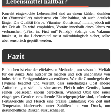
Lebensmittel haltbar?
Korrekt eingekochte Lebensmittel sind an einem kühlen, dunklen
Ort (Vorratskeller) mindestens ein Jahr haltbar, oft auch deutlich
länger. Die Qualität (Farbe, Vitamine, Konsistenz) nimmt jedoch mit
der Zeit ab. Es wird empfohlen, Vorräte innerhalb eines Jahres zu
verbrauchen („First in, First out“-Prinzip). Solange das Vakuum
intakt ist, ist das Lebensmittel meist mikrobiologisch sicher, sollte
aber sensorisch geprüft werden.
Fazit
Einkochen ist eine der effektivsten Methoden, um saisonale Vielfalt
für das ganze Jahr nutzbar zu machen und sich unabhängig von
industriellen Fertigprodukten zu ernähren. Wer die Grundregeln der
Hygiene beachtet und versteht, dass säurehaltiges Obst andere
Anforderungen stellt als säurearmes Fleisch oder Gemüse, kann
seinen Speiseplan enorm bereichern. Während Obst und sauer
eingelegtes Gemüse verzeihende Einsteigerprojekte sind, erfordern
Fertiggerichte und Fleisch eine präzise Einhaltung von Zeit und
Temperatur, idealerweise unter Zuhilfenahme von Druck, um
gesundheitliche Risiken auszuschließen.