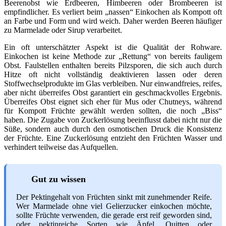
Beerenobst wie Erdbeeren, Himbeeren oder Brombeeren ist
empfindlicher. Es verliert beim „nassen“ Einkochen als Kompott oft
an Farbe und Form und wird weich. Daher werden Beeren häufiger
zu Marmelade oder Sirup verarbeitet.
Ein oft unterschätzter Aspekt ist die Qualität der Rohware.
Einkochen ist keine Methode zur „Rettung“ von bereits fauligem
Obst. Faulstellen enthalten bereits Pilzsporen, die sich auch durch
Hitze oft nicht vollständig deaktivieren lassen oder deren
Stoffwechselprodukte im Glas verbleiben. Nur einwandfreies, reifes,
aber nicht überreifes Obst garantiert ein geschmackvolles Ergebnis.
Überreifes Obst eignet sich eher für Mus oder Chutneys, während
für Kompott Früchte gewählt werden sollten, die noch „Biss“
haben. Die Zugabe von Zuckerlösung beeinflusst dabei nicht nur die
Süße, sondern auch durch den osmotischen Druck die Konsistenz
der Früchte. Eine Zuckerlösung entzieht den Früchten Wasser und
verhindert teilweise das Aufquellen.
Gut zu wissen
Der Pektingehalt von Früchten sinkt mit zunehmender Reife.
Wer Marmelade ohne viel Gelierzucker einkochen möchte,
sollte Früchte verwenden, die gerade erst reif geworden sind,
oder pektinreiche Sorten wie Äpfel, Quitten oder