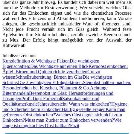
über das ganze Jahr hinweg. Es handelt sich dabei um weit mehr als
nur eine Methode zur Resteverwertung. Wer versteht, welches Obst
sich für das Einkochen eignet und wie die chemischen Prozesse
während des Erhitzens und Abkühlens funktionieren, kann Vorräte
anlegen, die geschmacklich industrieller Ware oft überlegen sind.
Nicht jede Frucht verhält sich im Glas gleich: Während feste
Apfelsorten ihre Struktur behalten, zerfallen weiche Beeren schnell
zu Mus. Der Erfolg hängt maßgeblich von der Auswahl der
Rohware ab.
Inhaltsverzeichnis
Kurzdefinition & Wichtigste Fakten
Die wichtigsten
Eigenschaften:
Das Wichtigste auf einen Blick
Kernobst einkochen:
Äpfel, Birnen und Quitten richtig verarbeiten
Gut zu
wissen
Schnellzubereitung: Birnen im Glas
Die wichtigsten
Schritte:
Die 3 wichtigsten Erfolgsfaktoren:
Steinobst haltbar machen:
Besonderheiten bei Kirschen, Pflaumen & Co.
Achtung:
Bittermandeln
Beerenobst im Glas: Herausforderungen und
Lösungen
Profi-Tipp: Farberhalt
Saisonkalender und
Qualitätsmerkmale
Jahresübersicht: Wann was einkochen?
Hygiene
und Sicherheit beim Einkochen
Häufig gestellte Fragen
Kann man
gefrorenes Obst einkochen?
Welches Obst eignet sich nicht zum
Einkochen?
Muss man Zucker zum Einkochen verwenden?
Wie
lange ist eingekochtes Obst haltbar?
Fazit