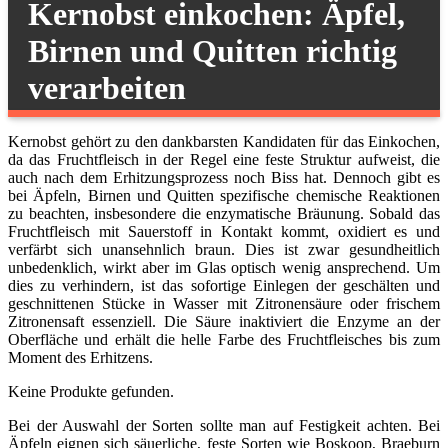
Kernobst einkochen: Äpfel,
Birnen und Quitten richtig
verarbeiten
Kernobst gehört zu den dankbarsten Kandidaten für das Einkochen,
da das Fruchtfleisch in der Regel eine feste Struktur aufweist, die
auch nach dem Erhitzungsprozess noch Biss hat. Dennoch gibt es
bei Äpfeln, Birnen und Quitten spezifische chemische Reaktionen
zu beachten, insbesondere die enzymatische Bräunung. Sobald das
Fruchtfleisch mit Sauerstoff in Kontakt kommt, oxidiert es und
verfärbt sich unansehnlich braun. Dies ist zwar gesundheitlich
unbedenklich, wirkt aber im Glas optisch wenig ansprechend. Um
dies zu verhindern, ist das sofortige Einlegen der geschälten und
geschnittenen Stücke in Wasser mit Zitronensäure oder frischem
Zitronensaft essenziell. Die Säure inaktiviert die Enzyme an der
Oberfläche und erhält die helle Farbe des Fruchtfleisches bis zum
Moment des Erhitzens.
Keine Produkte gefunden.
Bei der Auswahl der Sorten sollte man auf Festigkeit achten. Bei
Äpfeln eignen sich säuerliche, feste Sorten wie Boskoop, Braeburn