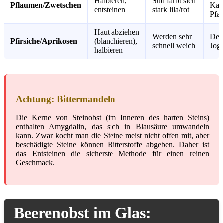
Halbieren,
Sud färbt sich
Pflaumen/Zwetschen
Kai
entsteinen
stark lila/rot
Pfa
Haut abziehen
Werden sehr
Dess
Pfirsiche/Aprikosen
(blanchieren),
schnell weich
Jogh
halbieren
Achtung: Bittermandeln
Die Kerne von Steinobst (im Inneren des harten Steins)
enthalten Amygdalin, das sich in Blausäure umwandeln
kann. Zwar kocht man die Steine meist nicht offen mit, aber
beschädigte Steine können Bitterstoffe abgeben. Daher ist
das Entsteinen die sicherste Methode für einen reinen
Geschmack.
Beerenobst im Glas: