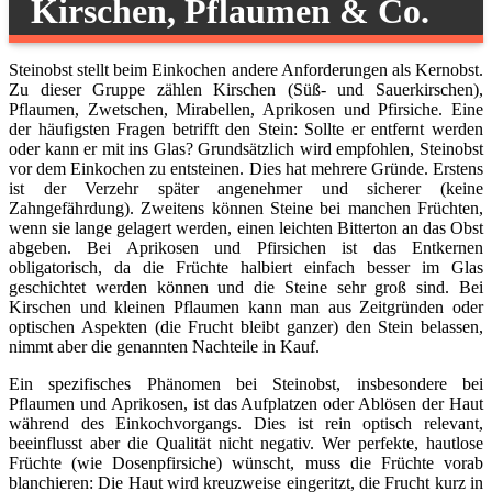
Kirschen, Pflaumen & Co.
Steinobst stellt beim Einkochen andere Anforderungen als Kernobst.
Zu dieser Gruppe zählen Kirschen (Süß- und Sauerkirschen),
Pflaumen, Zwetschen, Mirabellen, Aprikosen und Pfirsiche. Eine
der häufigsten Fragen betrifft den Stein: Sollte er entfernt werden
oder kann er mit ins Glas? Grundsätzlich wird empfohlen, Steinobst
vor dem Einkochen zu entsteinen. Dies hat mehrere Gründe. Erstens
ist der Verzehr später angenehmer und sicherer (keine
Zahngefährdung). Zweitens können Steine bei manchen Früchten,
wenn sie lange gelagert werden, einen leichten Bitterton an das Obst
abgeben. Bei Aprikosen und Pfirsichen ist das Entkernen
obligatorisch, da die Früchte halbiert einfach besser im Glas
geschichtet werden können und die Steine sehr groß sind. Bei
Kirschen und kleinen Pflaumen kann man aus Zeitgründen oder
optischen Aspekten (die Frucht bleibt ganzer) den Stein belassen,
nimmt aber die genannten Nachteile in Kauf.
Ein spezifisches Phänomen bei Steinobst, insbesondere bei
Pflaumen und Aprikosen, ist das Aufplatzen oder Ablösen der Haut
während des Einkochvorgangs. Dies ist rein optisch relevant,
beeinflusst aber die Qualität nicht negativ. Wer perfekte, hautlose
Früchte (wie Dosenpfirsiche) wünscht, muss die Früchte vorab
blanchieren: Die Haut wird kreuzweise eingeritzt, die Frucht kurz in