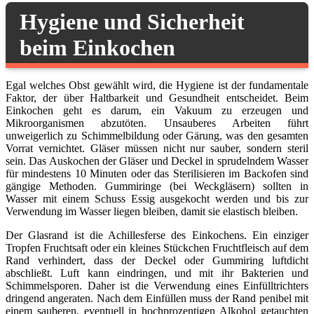
Hygiene und Sicherheit
beim Einkochen
Egal welches Obst gewählt wird, die Hygiene ist der fundamentale
Faktor, der über Haltbarkeit und Gesundheit entscheidet. Beim
Einkochen geht es darum, ein Vakuum zu erzeugen und
Mikroorganismen abzutöten. Unsauberes Arbeiten führt
unweigerlich zu Schimmelbildung oder Gärung, was den gesamten
Vorrat vernichtet. Gläser müssen nicht nur sauber, sondern steril
sein. Das Auskochen der Gläser und Deckel in sprudelndem Wasser
für mindestens 10 Minuten oder das Sterilisieren im Backofen sind
gängige Methoden. Gummiringe (bei Weckgläsern) sollten in
Wasser mit einem Schuss Essig ausgekocht werden und bis zur
Verwendung im Wasser liegen bleiben, damit sie elastisch bleiben.
Der Glasrand ist die Achillesferse des Einkochens. Ein einziger
Tropfen Fruchtsaft oder ein kleines Stückchen Fruchtfleisch auf dem
Rand verhindert, dass der Deckel oder Gummiring luftdicht
abschließt. Luft kann eindringen, und mit ihr Bakterien und
Schimmelsporen. Daher ist die Verwendung eines Einfülltrichters
dringend angeraten. Nach dem Einfüllen muss der Rand penibel mit
einem sauberen, eventuell in hochprozentigen Alkohol getauchten