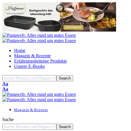
Home
Magazin & Rezepte
Erfahrungsbeiträge Produkte
Unsere E-Books
Font
Aa
Resizer
Font
Aa
Resizer
Magazin & Rezepte
Suche