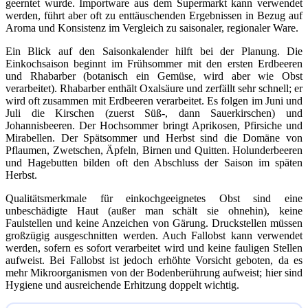
geerntet wurde. Importware aus dem Supermarkt kann verwendet
werden, führt aber oft zu enttäuschenden Ergebnissen in Bezug auf
Aroma und Konsistenz im Vergleich zu saisonaler, regionaler Ware.
Ein Blick auf den Saisonkalender hilft bei der Planung. Die
Einkochsaison beginnt im Frühsommer mit den ersten Erdbeeren
und Rhabarber (botanisch ein Gemüse, wird aber wie Obst
verarbeitet). Rhabarber enthält Oxalsäure und zerfällt sehr schnell; er
wird oft zusammen mit Erdbeeren verarbeitet. Es folgen im Juni und
Juli die Kirschen (zuerst Süß-, dann Sauerkirschen) und
Johannisbeeren. Der Hochsommer bringt Aprikosen, Pfirsiche und
Mirabellen. Der Spätsommer und Herbst sind die Domäne von
Pflaumen, Zwetschen, Äpfeln, Birnen und Quitten. Holunderbeeren
und Hagebutten bilden oft den Abschluss der Saison im späten
Herbst.
Qualitätsmerkmale für einkochgeeignetes Obst sind eine
unbeschädigte Haut (außer man schält sie ohnehin), keine
Faulstellen und keine Anzeichen von Gärung. Druckstellen müssen
großzügig ausgeschnitten werden. Auch Fallobst kann verwendet
werden, sofern es sofort verarbeitet wird und keine fauligen Stellen
aufweist. Bei Fallobst ist jedoch erhöhte Vorsicht geboten, da es
mehr Mikroorganismen von der Bodenberührung aufweist; hier sind
Hygiene und ausreichende Erhitzung doppelt wichtig.