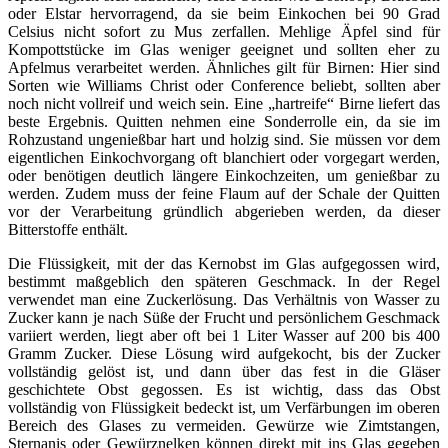
oder Elstar hervorragend, da sie beim Einkochen bei 90 Grad
Celsius nicht sofort zu Mus zerfallen. Mehlige Äpfel sind für
Kompottstücke im Glas weniger geeignet und sollten eher zu
Apfelmus verarbeitet werden. Ähnliches gilt für Birnen: Hier sind
Sorten wie Williams Christ oder Conference beliebt, sollten aber
noch nicht vollreif und weich sein. Eine „hartreife“ Birne liefert das
beste Ergebnis. Quitten nehmen eine Sonderrolle ein, da sie im
Rohzustand ungenießbar hart und holzig sind. Sie müssen vor dem
eigentlichen Einkochvorgang oft blanchiert oder vorgegart werden,
oder benötigen deutlich längere Einkochzeiten, um genießbar zu
werden. Zudem muss der feine Flaum auf der Schale der Quitten
vor der Verarbeitung gründlich abgerieben werden, da dieser
Bitterstoffe enthält.
Die Flüssigkeit, mit der das Kernobst im Glas aufgegossen wird,
bestimmt maßgeblich den späteren Geschmack. In der Regel
verwendet man eine Zuckerlösung. Das Verhältnis von Wasser zu
Zucker kann je nach Süße der Frucht und persönlichem Geschmack
variiert werden, liegt aber oft bei 1 Liter Wasser auf 200 bis 400
Gramm Zucker. Diese Lösung wird aufgekocht, bis der Zucker
vollständig gelöst ist, und dann über das fest in die Gläser
geschichtete Obst gegossen. Es ist wichtig, dass das Obst
vollständig von Flüssigkeit bedeckt ist, um Verfärbungen im oberen
Bereich des Glases zu vermeiden. Gewürze wie Zimtstangen,
Sternanis oder Gewürznelken können direkt mit ins Glas gegeben