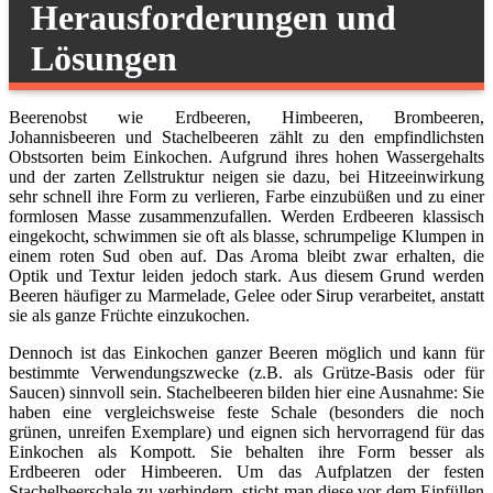
Herausforderungen und
Lösungen
Beerenobst wie Erdbeeren, Himbeeren, Brombeeren,
Johannisbeeren und Stachelbeeren zählt zu den empfindlichsten
Obstsorten beim Einkochen. Aufgrund ihres hohen Wassergehalts
und der zarten Zellstruktur neigen sie dazu, bei Hitzeeinwirkung
sehr schnell ihre Form zu verlieren, Farbe einzubüßen und zu einer
formlosen Masse zusammenzufallen. Werden Erdbeeren klassisch
eingekocht, schwimmen sie oft als blasse, schrumpelige Klumpen in
einem roten Sud oben auf. Das Aroma bleibt zwar erhalten, die
Optik und Textur leiden jedoch stark. Aus diesem Grund werden
Beeren häufiger zu Marmelade, Gelee oder Sirup verarbeitet, anstatt
sie als ganze Früchte einzukochen.
Dennoch ist das Einkochen ganzer Beeren möglich und kann für
bestimmte Verwendungszwecke (z.B. als Grütze-Basis oder für
Saucen) sinnvoll sein. Stachelbeeren bilden hier eine Ausnahme: Sie
haben eine vergleichsweise feste Schale (besonders die noch
grünen, unreifen Exemplare) und eignen sich hervorragend für das
Einkochen als Kompott. Sie behalten ihre Form besser als
Erdbeeren oder Himbeeren. Um das Aufplatzen der festen
Stachelbeerschale zu verhindern, sticht man diese vor dem Einfüllen