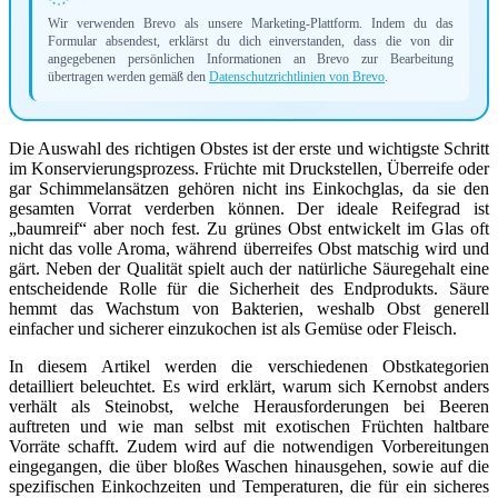
Wir verwenden Brevo als unsere Marketing-Plattform. Indem du das
Formular absendest, erklärst du dich einverstanden, dass die von dir
angegebenen persönlichen Informationen an Brevo zur Bearbeitung
übertragen werden gemäß den
Datenschutzrichtlinien von Brevo
.
Die Auswahl des richtigen Obstes ist der erste und wichtigste Schritt
im Konservierungsprozess. Früchte mit Druckstellen, Überreife oder
gar Schimmelansätzen gehören nicht ins Einkochglas, da sie den
gesamten Vorrat verderben können. Der ideale Reifegrad ist
„baumreif“ aber noch fest. Zu grünes Obst entwickelt im Glas oft
nicht das volle Aroma, während überreifes Obst matschig wird und
gärt. Neben der Qualität spielt auch der natürliche Säuregehalt eine
entscheidende Rolle für die Sicherheit des Endprodukts. Säure
hemmt das Wachstum von Bakterien, weshalb Obst generell
einfacher und sicherer einzukochen ist als Gemüse oder Fleisch.
In diesem Artikel werden die verschiedenen Obstkategorien
detailliert beleuchtet. Es wird erklärt, warum sich Kernobst anders
verhält als Steinobst, welche Herausforderungen bei Beeren
auftreten und wie man selbst mit exotischen Früchten haltbare
Vorräte schafft. Zudem wird auf die notwendigen Vorbereitungen
eingegangen, die über bloßes Waschen hinausgehen, sowie auf die
spezifischen Einkochzeiten und Temperaturen, die für ein sicheres