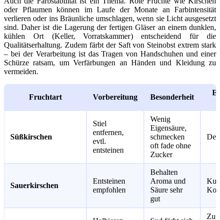
Auch die Farbstabilität ist ein Thema. Rote Früchte wie Kirschen
oder Pflaumen können im Laufe der Monate an Farbintensität
verlieren oder ins Bräunliche umschlagen, wenn sie Licht ausgesetzt
sind. Daher ist die Lagerung der fertigen Gläser an einem dunklen,
kühlen Ort (Keller, Vorratskammer) entscheidend für die
Qualitätserhaltung. Zudem färbt der Saft von Steinobst extrem stark
– bei der Verarbeitung ist das Tragen von Handschuhen und einer
Schürze ratsam, um Verfärbungen an Händen und Kleidung zu
vermeiden.
Em
Fruchtart
Vorbereitung
Besonderheit
Wenig
Stiel
Eigensäure,
entfernen,
Süßkirschen
schmecken
Dess
evtl.
oft fade ohne
entsteinen
Zucker
Behalten
Entsteinen
Aroma und
Kuc
Sauerkirschen
empfohlen
Säure sehr
Kom
gut
Zu