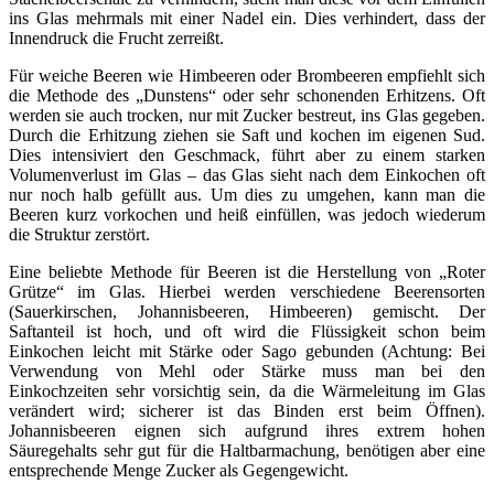
ins Glas mehrmals mit einer Nadel ein. Dies verhindert, dass der
Innendruck die Frucht zerreißt.
Für weiche Beeren wie Himbeeren oder Brombeeren empfiehlt sich
die Methode des „Dunstens“ oder sehr schonenden Erhitzens. Oft
werden sie auch trocken, nur mit Zucker bestreut, ins Glas gegeben.
Durch die Erhitzung ziehen sie Saft und kochen im eigenen Sud.
Dies intensiviert den Geschmack, führt aber zu einem starken
Volumenverlust im Glas – das Glas sieht nach dem Einkochen oft
nur noch halb gefüllt aus. Um dies zu umgehen, kann man die
Beeren kurz vorkochen und heiß einfüllen, was jedoch wiederum
die Struktur zerstört.
Eine beliebte Methode für Beeren ist die Herstellung von „Roter
Grütze“ im Glas. Hierbei werden verschiedene Beerensorten
(Sauerkirschen, Johannisbeeren, Himbeeren) gemischt. Der
Saftanteil ist hoch, und oft wird die Flüssigkeit schon beim
Einkochen leicht mit Stärke oder Sago gebunden (Achtung: Bei
Verwendung von Mehl oder Stärke muss man bei den
Einkochzeiten sehr vorsichtig sein, da die Wärmeleitung im Glas
verändert wird; sicherer ist das Binden erst beim Öffnen).
Johannisbeeren eignen sich aufgrund ihres extrem hohen
Säuregehalts sehr gut für die Haltbarmachung, benötigen aber eine
entsprechende Menge Zucker als Gegengewicht.