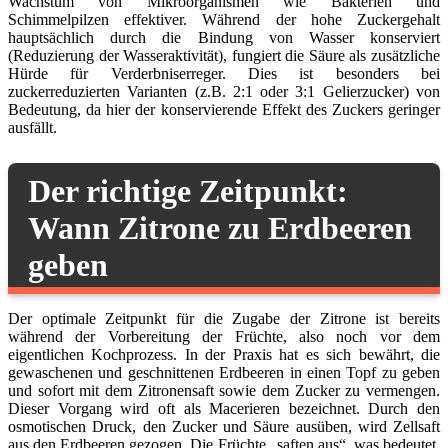
Wachstum von Mikroorganismen wie Bakterien und
Schimmelpilzen effektiver. Während der hohe Zuckergehalt
hauptsächlich durch die Bindung von Wasser konserviert
(Reduzierung der Wasseraktivität), fungiert die Säure als zusätzliche
Hürde für Verderbniserreger. Dies ist besonders bei
zuckerreduzierten Varianten (z.B. 2:1 oder 3:1 Gelierzucker) von
Bedeutung, da hier der konservierende Effekt des Zuckers geringer
ausfällt.
Der richtige Zeitpunkt:
Wann Zitrone zu Erdbeeren
geben
Der optimale Zeitpunkt für die Zugabe der Zitrone ist bereits
während der Vorbereitung der Früchte, also noch vor dem
eigentlichen Kochprozess. In der Praxis hat es sich bewährt, die
gewaschenen und geschnittenen Erdbeeren in einen Topf zu geben
und sofort mit dem Zitronensaft sowie dem Zucker zu vermengen.
Dieser Vorgang wird oft als Macerieren bezeichnet. Durch den
osmotischen Druck, den Zucker und Säure ausüben, wird Zellsaft
aus den Erdbeeren gezogen. Die Früchte „saften aus“, was bedeutet,