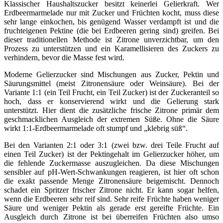
Klassischer Haushaltszucker besitzt keinerlei Gelierkraft. Wer
Erdbeermarmelade nur mit Zucker und Früchten kocht, muss diese
sehr lange einkochen, bis genügend Wasser verdampft ist und die
fruchteigenen Pektine (die bei Erdbeeren gering sind) greifen. Bei
dieser traditionellen Methode ist Zitrone unverzichtbar, um den
Prozess zu unterstützen und ein Karamellisieren des Zuckers zu
verhindern, bevor die Masse fest wird.
Moderne Gelierzucker sind Mischungen aus Zucker, Pektin und
Säurungsmittel (meist Zitronensäure oder Weinsäure). Bei der
Variante 1:1 (ein Teil Frucht, ein Teil Zucker) ist der Zuckeranteil so
hoch, dass er konservierend wirkt und die Gelierung stark
unterstützt. Hier dient die zusätzliche frische Zitrone primär dem
geschmacklichen Ausgleich der extremen Süße. Ohne die Säure
wirkt 1:1-Erdbeermarmelade oft stumpf und „klebrig süß“.
Bei den Varianten 2:1 oder 3:1 (zwei bzw. drei Teile Frucht auf
einen Teil Zucker) ist der Pektingehalt im Gelierzucker höher, um
die fehlende Zuckermasse auszugleichen. Da diese Mischungen
sensibler auf pH-Wert-Schwankungen reagieren, ist hier oft schon
die exakt passende Menge Zitronensäure beigemischt. Dennoch
schadet ein Spritzer frischer Zitrone nicht. Er kann sogar helfen,
wenn die Erdbeeren sehr reif sind. Sehr reife Früchte haben weniger
Säure und weniger Pektin als gerade erst gereifte Früchte. Ein
Ausgleich durch Zitrone ist bei überreifen Früchten also umso