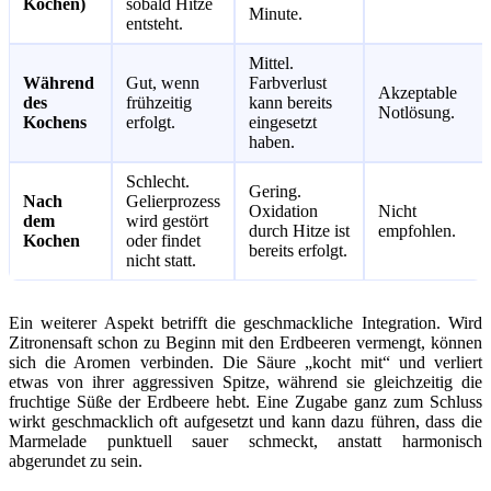
Kochen)
sobald Hitze
Minute.
entsteht.
Mittel.
Während
Gut, wenn
Farbverlust
Akzeptable
des
frühzeitig
kann bereits
Notlösung.
Kochens
erfolgt.
eingesetzt
haben.
Schlecht.
Gering.
Nach
Gelierprozess
Oxidation
Nicht
dem
wird gestört
durch Hitze ist
empfohlen.
Kochen
oder findet
bereits erfolgt.
nicht statt.
Ein weiterer Aspekt betrifft die geschmackliche Integration. Wird
Zitronensaft schon zu Beginn mit den Erdbeeren vermengt, können
sich die Aromen verbinden. Die Säure „kocht mit“ und verliert
etwas von ihrer aggressiven Spitze, während sie gleichzeitig die
fruchtige Süße der Erdbeere hebt. Eine Zugabe ganz zum Schluss
wirkt geschmacklich oft aufgesetzt und kann dazu führen, dass die
Marmelade punktuell sauer schmeckt, anstatt harmonisch
abgerundet zu sein.