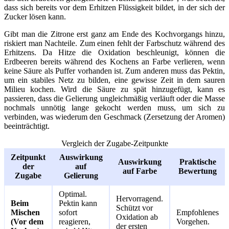
dass sich bereits vor dem Erhitzen Flüssigkeit bildet, in der sich der
Zucker lösen kann.
Gibt man die Zitrone erst ganz am Ende des Kochvorgangs hinzu,
riskiert man Nachteile. Zum einen fehlt der Farbschutz während des
Erhitzens. Da Hitze die Oxidation beschleunigt, können die
Erdbeeren bereits während des Kochens an Farbe verlieren, wenn
keine Säure als Puffer vorhanden ist. Zum anderen muss das Pektin,
um ein stabiles Netz zu bilden, eine gewisse Zeit in dem sauren
Milieu kochen. Wird die Säure zu spät hinzugefügt, kann es
passieren, dass die Gelierung ungleichmäßig verläuft oder die Masse
nochmals unnötig lange gekocht werden muss, um sich zu
verbinden, was wiederum den Geschmack (Zersetzung der Aromen)
beeinträchtigt.
Vergleich der Zugabe-Zeitpunkte
Zeitpunkt
Auswirkung
Auswirkung
Praktische
der
auf
auf Farbe
Bewertung
Zugabe
Gelierung
Optimal.
Hervorragend.
Beim
Pektin kann
Schützt vor
Mischen
sofort
Empfohlenes
Oxidation ab
(Vor dem
reagieren,
Vorgehen.
der ersten