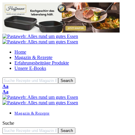
Home
Magazin & Rezepte
Erfahrungsbeiträge Produkte
Unsere E-Books
Font
Aa
Resizer
Font
Aa
Resizer
Magazin & Rezepte
Suche