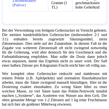
Zitronensäure
Gramm (1
geschmacksneutral,
(Pulver)
TL)
hohe Gelierkraft.
Bei der Verwendung von fertigem Gelierzucker ist Vorsicht geboten.
Die meisten handelsüblichen Gelierzucker (insbesondere 2:1 und
3:1) enthalten bereits zugesetzte Säurungsmittel, meist
Zitronensäure. Dies steht auf der Zutatenliste. In diesem Fall ist die
Zugabe von weiterem Zitronensaft oft nicht zwingend notwendig
für die Gelierung, wird aber dennoch für den Geschmack und die
Farbstabilisierung empfohlen. Man sollte die Dosis dann jedoch
etwas anpassen, damit das Ergebnis nicht zu sauer wird. Der Saft
einer halben Zitrone pro Kilogramm Frucht reicht hier oft völlig aus.
Wer komplett ohne Gelierzucker einkocht und stattdessen mit
reinem Pektin (z.B. Apfelpektin) und normalem Haushaltszucker
arbeitet, muss die Säure zwingend manuell hinzufügen. Hier ist die
Dosierung exakter einzuhalten. Zu wenig Säure führt zu einer
weichen Masse, zu viel Säure kann das Pektin-Netzwerk instabil
machen („Synärese“, das Austreten von Wasser aus dem Gel). Die
oben genannte Menge von 1-2 Zitronen auf 1 kg reine Fruchtmasse
hat sich hier als goldener Mittelweg erwiesen.