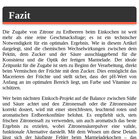
Fazit
Die Zugabe von Zitrone zu Erdbeeren beim Einkochen ist weit
mehr als eine reine Geschmacksfrage; es ist ein technischer
Notwendigkeit für ein optimales Ergebnis. Wie in diesem Artikel
dargelegt, sind die chemischen Wechselwirkungen zwischen dem
Pektin, dem Zucker und der Säure ausschlaggebend für die
Konsistenz und die Optik der fertigen Marmelade. Der ideale
Zeitpunkt für die Zugabe ist stets zu Beginn der Verarbeitung, direkt
beim Vermischen der Früchte mit dem Zucker. Dies ermöglicht das
Macerieren der Früchte und stellt sicher, dass der pH-Wert von
Anfang an im optimalen Bereich liegt, um Farbe und Vitamine zu
schützen.
Wer beim nächsten Einkoch-Projekt auf die Balance zwischen Süße
und Säure achtet und den Zitronensaft oder die Zitronensäure
korrekt dosiert, wird mit einer streichfesten, leuchtend roten und
aromatischen Erdbeerkonfitüre belohnt. Es empfiehlt sich, stets
frischen Zitronensaft zu verwenden, um auch aromatisch das beste
Ergebnis zu erzielen, wobei Zitronensäurepulver eine valide,
funktionale Alternative darstellt. Mit dem Wissen um diese Details
lässt sich der häufigste Fehler beim Marmeladekochen – das