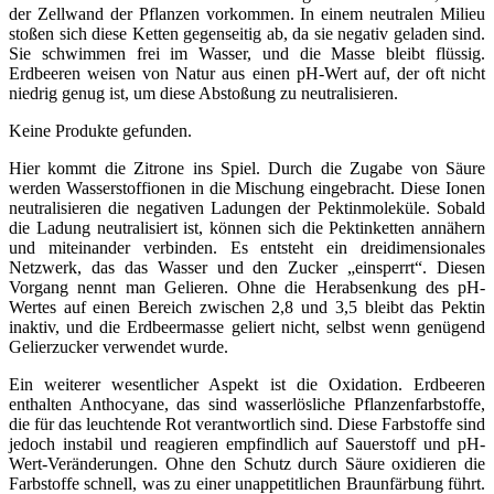
der Zellwand der Pflanzen vorkommen. In einem neutralen Milieu
stoßen sich diese Ketten gegenseitig ab, da sie negativ geladen sind.
Sie schwimmen frei im Wasser, und die Masse bleibt flüssig.
Erdbeeren weisen von Natur aus einen pH-Wert auf, der oft nicht
niedrig genug ist, um diese Abstoßung zu neutralisieren.
Keine Produkte gefunden.
Hier kommt die Zitrone ins Spiel. Durch die Zugabe von Säure
werden Wasserstoffionen in die Mischung eingebracht. Diese Ionen
neutralisieren die negativen Ladungen der Pektinmoleküle. Sobald
die Ladung neutralisiert ist, können sich die Pektinketten annähern
und miteinander verbinden. Es entsteht ein dreidimensionales
Netzwerk, das das Wasser und den Zucker „einsperrt“. Diesen
Vorgang nennt man Gelieren. Ohne die Herabsenkung des pH-
Wertes auf einen Bereich zwischen 2,8 und 3,5 bleibt das Pektin
inaktiv, und die Erdbeermasse geliert nicht, selbst wenn genügend
Gelierzucker verwendet wurde.
Ein weiterer wesentlicher Aspekt ist die Oxidation. Erdbeeren
enthalten Anthocyane, das sind wasserlösliche Pflanzenfarbstoffe,
die für das leuchtende Rot verantwortlich sind. Diese Farbstoffe sind
jedoch instabil und reagieren empfindlich auf Sauerstoff und pH-
Wert-Veränderungen. Ohne den Schutz durch Säure oxidieren die
Farbstoffe schnell, was zu einer unappetitlichen Braunfärbung führt.