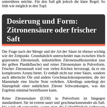
unterrühren möchte. Für den Saft gilt jedoch die klare Regel: So
früh wie möglich in den Topf.
Dosierung und Form:
Zitronensäure oder frischer
Saft
Die Frage nach der Menge und der Art der Säure ist ebenso wichtig
wie der Zeitpunkt. Grundsätzlich unterscheidet man zwischen frisch
gepresstem Zitronensaft, industriellem Zitronensaftkonzentrat (aus
der gelben Plastikflasche) und reiner Zitronensäure in Pulverform.
Frischer Zitronensaft wird von vielen Köchen bevorzugt, da er ein
komplexeres Aroma bietet. Er enthält nicht nur reine Säure, sondern
auch ätherische Öle und andere Geschmackskomponenten, die der
Marmelade eine frische Note verleihen. Allerdings unterliegt der
Säuregehalt einer natürlichen Zitrone Schwankungen, was das
Ergebnis minimal beeinflussen kann.
Reine Zitronensäure (E330) in Pulverform ist hingegen
standardisiert. Sie ist extrem sauer und geschmacksneutraler als Saft.
Sie wird oft verwendet, wenn man die Gelierfähigkeit verbessern