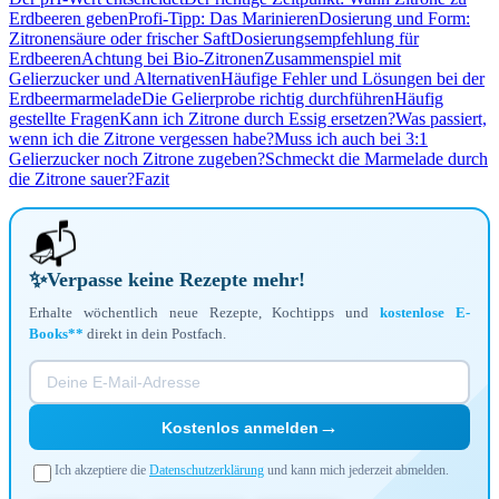
Erdbeeren geben
Profi-Tipp: Das Marinieren
Dosierung und Form:
Zitronensäure oder frischer Saft
Dosierungsempfehlung für
Erdbeeren
Achtung bei Bio-Zitronen
Zusammenspiel mit
Gelierzucker und Alternativen
Häufige Fehler und Lösungen bei der
Erdbeermarmelade
Die Gelierprobe richtig durchführen
Häufig
gestellte Fragen
Kann ich Zitrone durch Essig ersetzen?
Was passiert,
wenn ich die Zitrone vergessen habe?
Muss ich auch bei 3:1
Gelierzucker noch Zitrone zugeben?
Schmeckt die Marmelade durch
die Zitrone sauer?
Fazit
📬
✨
Verpasse keine Rezepte mehr!
Erhalte wöchentlich neue Rezepte, Kochtipps und
kostenlose E-
Books**
direkt in dein Postfach.
→
Kostenlos anmelden
Ich akzeptiere die
Datenschutzerklärung
und kann mich jederzeit abmelden.