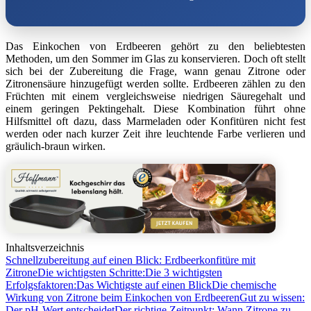
Das Einkochen von Erdbeeren gehört zu den beliebtesten
Methoden, um den Sommer im Glas zu konservieren. Doch oft stellt
sich bei der Zubereitung die Frage, wann genau Zitrone oder
Zitronensäure hinzugefügt werden sollte. Erdbeeren zählen zu den
Früchten mit einem vergleichsweise niedrigen Säuregehalt und
einem geringen Pektingehalt. Diese Kombination führt ohne
Hilfsmittel oft dazu, dass Marmeladen oder Konfitüren nicht fest
werden oder nach kurzer Zeit ihre leuchtende Farbe verlieren und
gräulich-braun wirken.
Inhaltsverzeichnis
Schnellzubereitung auf einen Blick: Erdbeerkonfitüre mit
Zitrone
Die wichtigsten Schritte:
Die 3 wichtigsten
Erfolgsfaktoren:
Das Wichtigste auf einen Blick
Die chemische
Wirkung von Zitrone beim Einkochen von Erdbeeren
Gut zu wissen:
Der pH-Wert entscheidet
Der richtige Zeitpunkt: Wann Zitrone zu