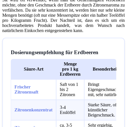
möchte, ohne den Geschmack der Erdbeere durch Zitronenaroma zu
verfälschen. Da sie sehr konzentriert ist, werden hier nur sehr kleine
Mengen benötigt (oft nur eine Messerspitze oder ein halber Teelöffel
pro Kilogramm Frucht). Der Nachteil ist, dass es sich um ein
hochverarbeitetes Produkt handelt, was dem Wunsch nach
natürlichem Einkochen entgegenstehen kann.
Dosierungsempfehlung für Erdbeeren
Menge
Säure-Art
pro 1 kg
Besonderheit
Erdbeeren
Saft von 1
Bringt
Frischer
bis 2
Eigengeschmack
Zitronensaft
Zitronen
mit, sehr natürlich.
Starke Säure, oft
3-4
Zitronenkonzentrat
künstlicher
Esslöffel
Beigeschmack.
ca. 3-5
Sehr ergiebig,