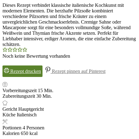
Dieses Rezept verbindet klassische italienische Kochkunst mit
modernen Elementen. Die herzhafte Pilzsoße kombiniert
verschiedene Pilzsorten und frische Kräuter zu einem
unvergleichlichen Geschmackserlebnis. Cremige Sahne oder
Mascarpone sorgt für eine besonders vollmundige Soße, während
Weißwein und Thymian frische Akzente setzen. Perfekt für
Liebhaber intensiver, erdiger Aromen, die eine einfache Zubereitung
schätzen.
Noch keine Bewertung vorhanden
Rezept drucken
Rezept pinnen auf Pinterest
Minuten
Vorbereitungszeit
15
Min.
Minuten
Zubereitungszeit
30
Min.
Gericht
Hauptgericht
Küche
Italienisch
Portionen
4
Personen
Kalorien
650
kcal