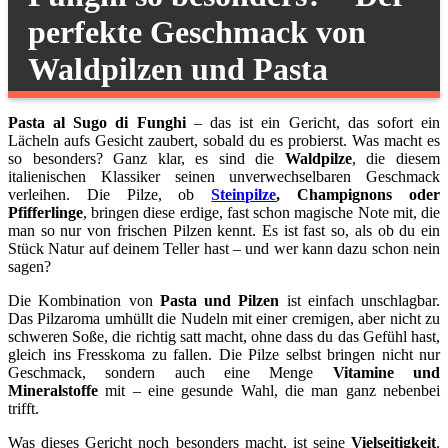
perfekte Geschmack von
Waldpilzen und Pasta
Pasta al Sugo di Funghi
– das ist ein Gericht, das sofort ein
Lächeln aufs Gesicht zaubert, sobald du es probierst. Was macht es
so besonders? Ganz klar, es sind die
Waldpilze
, die diesem
italienischen Klassiker seinen unverwechselbaren Geschmack
verleihen. Die Pilze, ob
Steinpilze
, Champignons oder
Pfifferlinge
, bringen diese erdige, fast schon magische Note mit, die
man so nur von frischen Pilzen kennt. Es ist fast so, als ob du ein
Stück Natur auf deinem Teller hast – und wer kann dazu schon nein
sagen?
Die Kombination von
Pasta und Pilzen
ist einfach unschlagbar.
Das Pilzaroma umhüllt die Nudeln mit einer cremigen, aber nicht zu
schweren Soße, die richtig satt macht, ohne dass du das Gefühl hast,
gleich ins Fresskoma zu fallen. Die Pilze selbst bringen nicht nur
Geschmack, sondern auch eine Menge
Vitamine und
Mineralstoffe
mit – eine gesunde Wahl, die man ganz nebenbei
trifft.
Was dieses Gericht noch besonders macht, ist seine
Vielseitigkeit
.