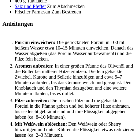
400
g
Tagliatelle
Salz und Pfeffer
Zum Abschmecken
Frischer Parmesan
Zum Bestreuen
Anleitungen
Porcini einweichen:
Die getrockneten Porcini in 100 ml
heißem Wasser etwa 10–15 Minuten einweichen. Danach das
Wasser abgießen (das Porcini-Wasser aufbewahren!) und die
Pilze fein hacken.
Aromen anbraten:
In einer großen Pfanne das Olivenöl und
die Butter bei mittlerer Hitze erhitzen. Die fein gehackte
Zwiebel, Karotte und Sellerie hinzufügen und etwa 5–7
Minuten anbraten, bis das Gemüse weich und glasig ist. Den
Knoblauch und den Thymian dazugeben und eine weitere
Minute mitbraten, bis es duftet.
Pilze zubereiten:
Die frischen Pilze und die gehackten
Porcini in die Pfanne geben und bei höherer Hitze anbraten,
bis sie leicht gebräunt sind und ihre Flüssigkeit abgegeben
haben (ca. 8–10 Minuten).
Mit Weißwein ablöschen:
Den Weißwein oder Sherry
hinzufügen und unter Rühren die Flüssigkeit etwas reduzieren
lassen (ca. 2–3 Minuten).