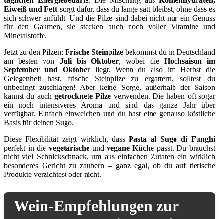
täglichen Energiebedarfs
. Die Mischung aus
Kohlenhydraten,
Eiweiß und Fett
sorgt dafür, dass du lange satt bleibst, ohne dass es
sich schwer anfühlt. Und die Pilze sind dabei nicht nur ein Genuss
für den Gaumen, sie stecken auch noch voller Vitamine und
Mineralstoffe.
Jetzt zu den Pilzen:
Frische Steinpilze
bekommst du in Deutschland
am besten von
Juli bis Oktober
, wobei die
Hochsaison im
September und Oktober
liegt. Wenn du also im Herbst die
Gelegenheit hast, frische Steinpilze zu ergattern, solltest du
unbedingt zuschlagen! Aber keine Sorge, außerhalb der Saison
kannst du auch
getrocknete Pilze
verwenden. Die haben oft sogar
ein noch intensiveres Aroma und sind das ganze Jahr über
verfügbar. Einfach einweichen und du hast eine genauso köstliche
Basis für deinen Sugo.
Diese Flexibilität zeigt wirklich, dass
Pasta al Sugo di Funghi
perfekt in die
vegetarische
und
vegane Küche
passt. Du brauchst
nicht viel Schnickschnack, um aus einfachen Zutaten ein wirklich
besonderes Gericht zu zaubern – ganz egal, ob du auf tierische
Produkte verzichtest oder nicht.
Wein-Empfehlungen zur