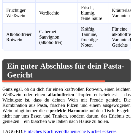
Frisch,
Fruchtiger
Kräuterlast
Verdicchio
blumig,
Weißwein
Varianten
feine Säure
Kräftig,
Für eine
Cabernet
Alkoholfreier
Tannine,
alkoholfrei
Sauvignon
Rotwein
fruchtige
Variante de
(alkoholfrei)
Noten
Gerichts
Ein guter Abschluss für dein Pasta-
Gericht
Ganz egal, ob du dich für einen kraftvollen Rotwein, einen leichten
Weißwein oder einen
alkoholfreien
Tropfen entscheidest – das
Wichtigste ist, dass du deinen Wein mit Freude genießt. Die
Kombination aus Pasta, frischen Pilzen und einem ausgewogenen
Wein bringt immer diese
perfekte Harmonie
auf den Tisch. Es geht
nicht nur ums Essen und Trinken, sondern darum, das Erlebnis zu
genießen – ein bisschen wie Italien nach Hause zu holen.
TAGGED:
Einfaches Kochrezept
Italienische Küche
Leckeres