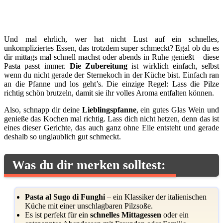
Und mal ehrlich, wer hat nicht Lust auf ein schnelles,
unkompliziertes Essen, das trotzdem super schmeckt? Egal ob du es
dir mittags mal schnell machst oder abends in Ruhe genießt – diese
Pasta passt immer.
Die Zubereitung
ist wirklich einfach, selbst
wenn du nicht gerade der Sternekoch in der Küche bist. Einfach ran
an die Pfanne und los geht’s. Die einzige Regel: Lass die Pilze
richtig schön brutzeln, damit sie ihr volles Aroma entfalten können.
Also, schnapp dir deine
Lieblingspfanne
, ein gutes Glas Wein und
genieße das Kochen mal richtig. Lass dich nicht hetzen, denn das ist
eines dieser Gerichte, das auch ganz ohne Eile entsteht und gerade
deshalb so unglaublich gut schmeckt.
Was du dir merken solltest:
Pasta al Sugo di Funghi
– ein Klassiker der italienischen
Küche mit einer unschlagbaren Pilzsoße.
Es ist perfekt für ein
schnelles Mittagessen
oder ein