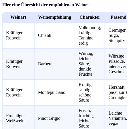
Hier eine Übersicht der empfohlenen Weine:
Weinart
Weinempfehlung
Charakter
Passend 
Vollmundig,
Cremiger
Kräftiger
kräftige
Chianti
Sugo,
Rotwein
Tannine,
Steinpilze
erdig
Würzig,
Würzige
leichte
Kräftiger
Pilzsoße,
Barbera
Säure,
Rotwein
intensiver
dunkle
Geschmac
Früchte
Kräftig,
Herzhaft,
Kräftiger
samtig,
Montepulciano
passt zur Pi
Rotwein
schöne
Cremigkeit
Säure
Frisch,
Leichte
Fruchtiger
fruchtig,
Pinot Grigio
Varianten,
Weißwein
leichte
vegan
Säure