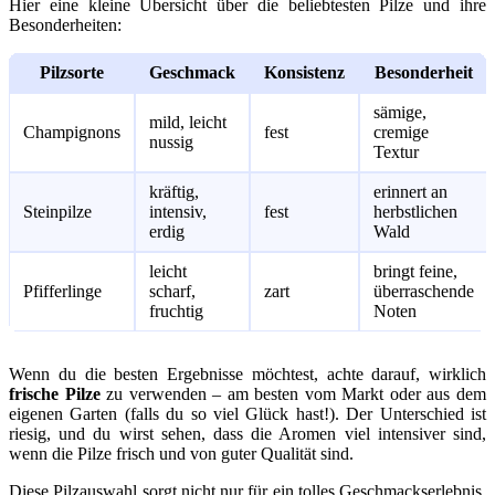
Hier eine kleine Übersicht über die beliebtesten Pilze und ihre
Besonderheiten:
Pilzsorte
Geschmack
Konsistenz
Besonderheit
sämige,
mild, leicht
Champignons
fest
cremige
nussig
Textur
kräftig,
erinnert an
Steinpilze
intensiv,
fest
herbstlichen
erdig
Wald
leicht
bringt feine,
Pfifferlinge
scharf,
zart
überraschende
fruchtig
Noten
Wenn du die besten Ergebnisse möchtest, achte darauf, wirklich
frische Pilze
zu verwenden – am besten vom Markt oder aus dem
eigenen Garten (falls du so viel Glück hast!). Der Unterschied ist
riesig, und du wirst sehen, dass die Aromen viel intensiver sind,
wenn die Pilze frisch und von guter Qualität sind.
Diese Pilzauswahl sorgt nicht nur für ein tolles Geschmackserlebnis,