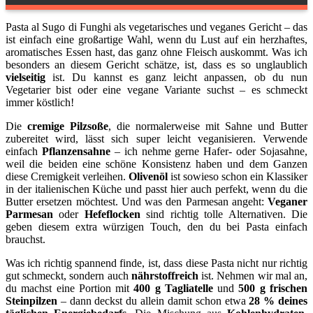
Pasta al Sugo di Funghi als vegetarisches und veganes Gericht – das
ist einfach eine großartige Wahl, wenn du Lust auf ein herzhaftes,
aromatisches Essen hast, das ganz ohne Fleisch auskommt. Was ich
besonders an diesem Gericht schätze, ist, dass es so unglaublich
vielseitig
ist. Du kannst es ganz leicht anpassen, ob du nun
Vegetarier bist oder eine vegane Variante suchst – es schmeckt
immer köstlich!
Die
cremige Pilzsoße
, die normalerweise mit Sahne und Butter
zubereitet wird, lässt sich super leicht veganisieren. Verwende
einfach
Pflanzensahne
– ich nehme gerne Hafer- oder Sojasahne,
weil die beiden eine schöne Konsistenz haben und dem Ganzen
diese Cremigkeit verleihen.
Olivenöl
ist sowieso schon ein Klassiker
in der italienischen Küche und passt hier auch perfekt, wenn du die
Butter ersetzen möchtest. Und was den Parmesan angeht:
Veganer
Parmesan
oder
Hefeflocken
sind richtig tolle Alternativen. Die
geben diesem extra würzigen Touch, den du bei Pasta einfach
brauchst.
Was ich richtig spannend finde, ist, dass diese Pasta nicht nur richtig
gut schmeckt, sondern auch
nährstoffreich
ist. Nehmen wir mal an,
du machst eine Portion mit
400 g Tagliatelle
und
500 g frischen
Steinpilzen
– dann deckst du allein damit schon etwa
28 % deines