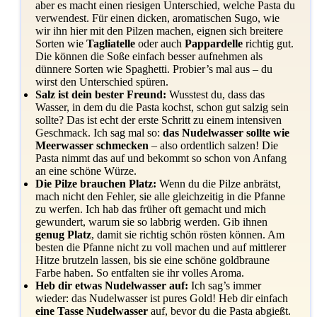
aber es macht einen riesigen Unterschied, welche Pasta du
verwendest. Für einen dicken, aromatischen Sugo, wie
wir ihn hier mit den Pilzen machen, eignen sich breitere
Sorten wie
Tagliatelle
oder auch
Pappardelle
richtig gut.
Die können die Soße einfach besser aufnehmen als
dünnere Sorten wie Spaghetti. Probier’s mal aus – du
wirst den Unterschied spüren.
Salz ist dein bester Freund:
Wusstest du, dass das
Wasser, in dem du die Pasta kochst, schon gut salzig sein
sollte? Das ist echt der erste Schritt zu einem intensiven
Geschmack. Ich sag mal so:
das Nudelwasser sollte wie
Meerwasser schmecken
– also ordentlich salzen! Die
Pasta nimmt das auf und bekommt so schon von Anfang
an eine schöne Würze.
Die Pilze brauchen Platz:
Wenn du die Pilze anbrätst,
mach nicht den Fehler, sie alle gleichzeitig in die Pfanne
zu werfen. Ich hab das früher oft gemacht und mich
gewundert, warum sie so labbrig werden. Gib ihnen
genug Platz
, damit sie richtig schön rösten können. Am
besten die Pfanne nicht zu voll machen und auf mittlerer
Hitze brutzeln lassen, bis sie eine schöne goldbraune
Farbe haben. So entfalten sie ihr volles Aroma.
Heb dir etwas Nudelwasser auf:
Ich sag’s immer
wieder: das Nudelwasser ist pures Gold! Heb dir einfach
eine Tasse Nudelwasser
auf, bevor du die Pasta abgießt.