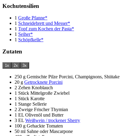
Kochutensilien
1
Große Pfanne*
1
Schneidebrett und Messer*
1
Topf zum Kochen der Pasta*
1
Seiher*
1
Schöpfkelle*
Zutaten
1x
2x
3x
250
g
Gemischte Pilze
Porcini, Champignons, Shiitake
20
g
Getrocknete Porcini
2
Zehen
Knoblauch
1
Stück
Mittelgroße Zwiebel
1
Stück
Karotte
1
Stange
Sellerie
2
Zweige
Frischer Thymian
1
EL
Olivenöl und Butter
3
EL
Weißwein / trockener Sherry
100
g
Gehackte Tomaten
50
ml
Sahne oder Mascarpone