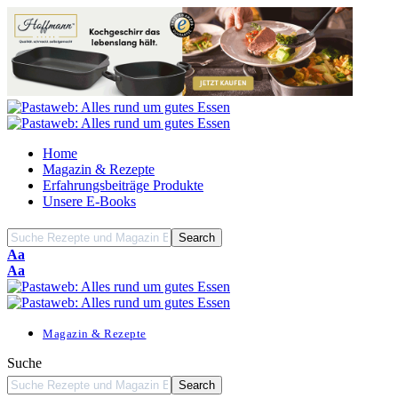
Home
Magazin & Rezepte
Erfahrungsbeiträge Produkte
Unsere E-Books
Font
Aa
Resizer
Font
Aa
Resizer
Magazin & Rezepte
Suche