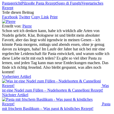
Pastagericht
Pilzsoße Pasta Rezept
Sugo di Funghi
Vegetarisches
Rezept
Teile diesen Beitrag
Facebook
Twitter
Copy Link
Print
Erstellt von:
Pierre
Schon seit ich denken kann, habe ich wirklich alle Arten von
Nudeln geliebt. Klar, Bolognese ist und bleibt mein absoluter
Favorit, aber das liegt wohl irgendwie in meinen Genen – ich
könnte Pasta morgens, mittags und abends essen, ohne je genug
davon zu kriegen, haha! Im Laufe der Jahre hat sich bei mir eine
regelrechte Leidenschaft für Pasta entwickelt, und warum sollte ich
diese Liebe nicht mit euch teilen? Es gibt so viel über Pasta zu
lernen, und jeden Tag kann man neue Entdeckungen machen. Das
finde ich richtig fesselnd. Also bleibt gespannt, was alles noch
kommt!
Vorheriger Artikel
Was
ist eine Nudel zum Füllen – Nudelsorten & Cannelloni Rezept!
Nächster Artikel
Pasta
mit frischem Basilikum – Was passt & köstliches Rezept!