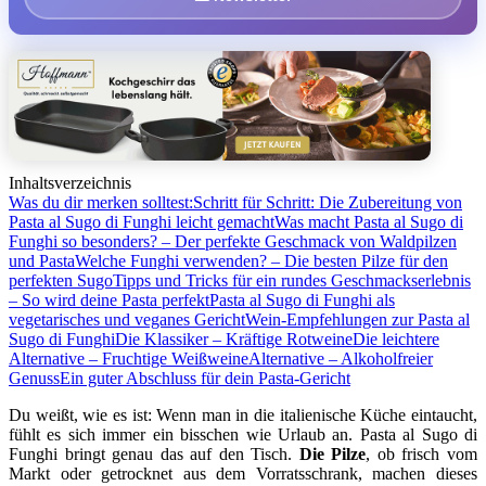
Inhaltsverzeichnis
Was du dir merken solltest:
Schritt für Schritt: Die Zubereitung von
Pasta al Sugo di Funghi leicht gemacht
Was macht Pasta al Sugo di
Funghi so besonders? – Der perfekte Geschmack von Waldpilzen
und Pasta
Welche Funghi verwenden? – Die besten Pilze für den
perfekten Sugo
Tipps und Tricks für ein rundes Geschmackserlebnis
– So wird deine Pasta perfekt
Pasta al Sugo di Funghi als
vegetarisches und veganes Gericht
Wein-Empfehlungen zur Pasta al
Sugo di Funghi
Die Klassiker – Kräftige Rotweine
Die leichtere
Alternative – Fruchtige Weißweine
Alternative – Alkoholfreier
Genuss
Ein guter Abschluss für dein Pasta-Gericht
Du weißt, wie es ist: Wenn man in die italienische Küche eintaucht,
fühlt es sich immer ein bisschen wie Urlaub an. Pasta al Sugo di
Funghi bringt genau das auf den Tisch.
Die Pilze
, ob frisch vom
Markt oder getrocknet aus dem Vorratsschrank, machen dieses