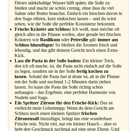
Dieses stärkehaltige Wasser hilft später, die Soße zu
binden und macht sie schön cremig, ohne dass du viel
Sahne oder Butter brauchst. Einfach ein bisschen davon in
den Sugo rühren, kurz einkochen lassen – und du wirst
sehen, wie die Soße die perfekte Konsistenz bekommt.
Frische Kräuter am Schluss:
Ich weiß, man möchte oft
gleich alles in die Pfanne werfen, aber gerade bei frischen
Kräutern wie
Basilikum
oder
Petersilie
gilt:
immer am
Schluss hinzufügen
! So bleiben die Aromen frisch und
lebendig, und das gibt deinem Gericht noch einen Extra-
Kick.
Lass die Pasta in der Soße baden:
Ein kleiner Trick,
den ich oft mache, ist, die Pasta nicht einfach auf die Soße
zu legen, sondern sie in der Soße
fertig kochen zu
lassen
. Sobald die Pasta fast al dente ist, ab in die Pfanne
mit der Soße und nochmal 1-2 Minuten darin ziehen
lassen. So kann die Pasta die Soße richtig schön
aufsaugen – das Ergebnis: eine perfekte Harmonie von
Nudeln und Sugo.
Ein Spritzer Zitrone für den Frische-Kick:
Das ist
vielleicht mein Geheimtipp: Wenn du dem Gericht am
Schluss noch einen kleinen Spritzer
frischen
Zitronensaft
hinzufügst, bringt das eine wunderbare
Frische rein. Nicht viel, nur ein kleiner Hauch – aber es
hebt den Geschmack nochmal auf eine neue Ebene. Und