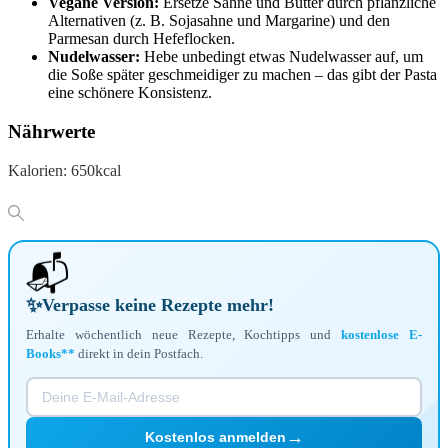
Vegane Version:
Ersetze Sahne und Butter durch pflanzliche
Alternativen (z. B. Sojasahne und Margarine) und den
Parmesan durch Hefeflocken.
Nudelwasser:
Hebe unbedingt etwas Nudelwasser auf, um
die Soße später geschmeidiger zu machen – das gibt der Pasta
eine schönere Konsistenz.
Nährwerte
Kalorien:
650
kcal
📬
✨
Verpasse keine Rezepte mehr!
Erhalte wöchentlich neue Rezepte, Kochtipps und
kostenlose E-
Books**
direkt in dein Postfach.
→
Kostenlos anmelden