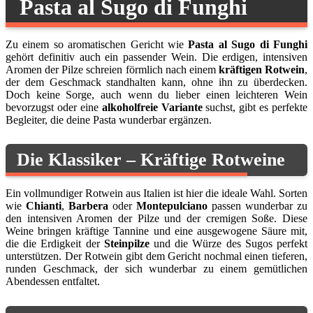
Pasta al Sugo di Funghi
Zu einem so aromatischen Gericht wie
Pasta al Sugo di Funghi
gehört definitiv auch ein passender Wein. Die erdigen, intensiven
Aromen der Pilze schreien förmlich nach einem
kräftigen Rotwein
,
der dem Geschmack standhalten kann, ohne ihn zu überdecken.
Doch keine Sorge, auch wenn du lieber einen leichteren Wein
bevorzugst oder eine
alkoholfreie Variante
suchst, gibt es perfekte
Begleiter, die deine Pasta wunderbar ergänzen.
Die Klassiker – Kräftige Rotweine
Ein vollmundiger Rotwein aus Italien ist hier die ideale Wahl. Sorten
wie
Chianti
,
Barbera
oder
Montepulciano
passen wunderbar zu
den intensiven Aromen der Pilze und der cremigen Soße. Diese
Weine bringen kräftige Tannine und eine ausgewogene Säure mit,
die die Erdigkeit der
Steinpilze
und die Würze des Sugos perfekt
unterstützen. Der Rotwein gibt dem Gericht nochmal einen tieferen,
runden Geschmack, der sich wunderbar zu einem gemütlichen
Abendessen entfaltet.