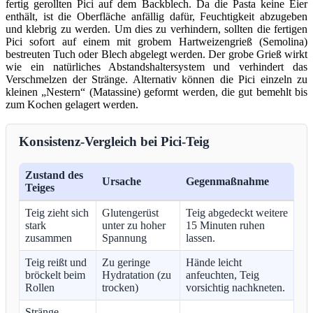
fertig gerollten Pici auf dem Backblech. Da die Pasta keine Eier
enthält, ist die Oberfläche anfällig dafür, Feuchtigkeit abzugeben
und klebrig zu werden. Um dies zu verhindern, sollten die fertigen
Pici sofort auf einem mit grobem Hartweizengrieß (Semolina)
bestreuten Tuch oder Blech abgelegt werden. Der grobe Grieß wirkt
wie ein natürliches Abstandshaltersystem und verhindert das
Verschmelzen der Stränge. Alternativ können die Pici einzeln zu
kleinen „Nestern“ (Matassine) geformt werden, die gut bemehlt bis
zum Kochen gelagert werden.
Konsistenz-Vergleich bei Pici-Teig
Zustand des
Ursache
Gegenmaßnahme
Teiges
Teig zieht sich
Glutengerüst
Teig abgedeckt weitere
stark
unter zu hoher
15 Minuten ruhen
zusammen
Spannung
lassen.
Teig reißt und
Zu geringe
Hände leicht
bröckelt beim
Hydratation (zu
anfeuchten, Teig
Rollen
trocken)
vorsichtig nachkneten.
Stränge