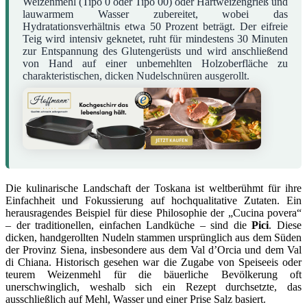
Weizenmehl (Tipo 0 oder Tipo 00) oder Hartweizengrieß und
lauwarmem Wasser zubereitet, wobei das
Hydratationsverhältnis etwa 50 Prozent beträgt. Der eifreie
Teig wird intensiv geknetet, ruht für mindestens 30 Minuten
zur Entspannung des Glutengerüsts und wird anschließend
von Hand auf einer unbemehlten Holzoberfläche zu
charakteristischen, dicken Nudelschnüren ausgerollt.
Die kulinarische Landschaft der Toskana ist weltberühmt für ihre
Einfachheit und Fokussierung auf hochqualitative Zutaten. Ein
herausragendes Beispiel für diese Philosophie der „Cucina povera“
– der traditionellen, einfachen Landküche – sind die
Pici
. Diese
dicken, handgerollten Nudeln stammen ursprünglich aus dem Süden
der Provinz Siena, insbesondere aus dem Val d’Orcia und dem Val
di Chiana. Historisch gesehen war die Zugabe von Speiseeis oder
teurem Weizenmehl für die bäuerliche Bevölkerung oft
unerschwinglich, weshalb sich ein Rezept durchsetzte, das
ausschließlich auf Mehl, Wasser und einer Prise Salz basiert.