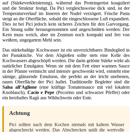
auf (Stärkeverkleisterung), während das Proteingerüst koaguliert
und die Struktur festigt. Da Pici vergleichsweise dick sind, ist der
Temperaturverlauf im Inneren der Nudel verzögert. Frische Pasta
steigt an die Oberfläche, sobald die eingeschlossene Luft expandiert.
Dies ist bei Pici jedoch kein sicheres Zeichen für den Garvorgang.
Ein Strang sollte herausgenommen und angeschnitten werden: Der
Kern muss weich, aber im Zentrum noch kompakt und frei von
weißem, ungegartem Mehl sein.
Das stärkehaltige Kochwasser ist ein unverzichtbares Bindeglied in
der Pastaküche. Vor dem Abgießen sollte stets eine Kelle des
Kochwassers abgeschöpft werden. Die darin gelöste Stärke wirkt als
natürlicher Emulgator. Wenn sie mit dem Fett einer warmen Sauce
in der Pfanne vermischt und intensiv geschwenkt wird, entsteht eine
sämige, glänzende Emulsion, die perfekt an der leicht unebenen,
rauen Oberfläche der Pici haftet. Traditionelle Begleiter sind die
Salsa all’Aglione
(eine kräftige Tomatensauce mit viel lokalem
Knoblauch),
Cacio e Pepe
(Pecorino und schwarzer Pfeffer) oder
ein herzhaftes Ragù aus Wildschwein oder Ente.
Achtung
Pici sollten nach dem Kochen niemals mit kaltem Wasser
abgeschreckt werden. Das Abschrecken spült die wertvolle