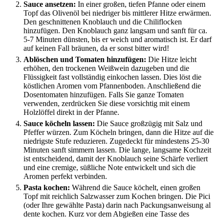
Sauce ansetzen:
In einer großen, tiefen Pfanne oder einem
Topf das Olivenöl bei niedriger bis mittlerer Hitze erwärmen.
Den geschnittenen Knoblauch und die Chiliflocken
hinzufügen. Den Knoblauch ganz langsam und sanft für ca.
5-7 Minuten dünsten, bis er weich und aromatisch ist. Er darf
auf keinen Fall bräunen, da er sonst bitter wird!
Ablöschen und Tomaten hinzufügen:
Die Hitze leicht
erhöhen, den trockenen Weißwein dazugeben und die
Flüssigkeit fast vollständig einkochen lassen. Dies löst die
köstlichen Aromen vom Pfannenboden. Anschließend die
Dosentomaten hinzufügen. Falls Sie ganze Tomaten
verwenden, zerdrücken Sie diese vorsichtig mit einem
Holzlöffel direkt in der Pfanne.
Sauce köcheln lassen:
Die Sauce großzügig mit Salz und
Pfeffer würzen. Zum Köcheln bringen, dann die Hitze auf die
niedrigste Stufe reduzieren. Zugedeckt für mindestens 25-30
Minuten sanft simmern lassen. Die lange, langsame Kochzeit
ist entscheidend, damit der Knoblauch seine Schärfe verliert
und eine cremige, süßliche Note entwickelt und sich die
Aromen perfekt verbinden.
Pasta kochen:
Während die Sauce köchelt, einen großen
Topf mit reichlich Salzwasser zum Kochen bringen. Die Pici
(oder Ihre gewählte Pasta) darin nach Packungsanweisung al
dente kochen. Kurz vor dem Abgießen eine Tasse des