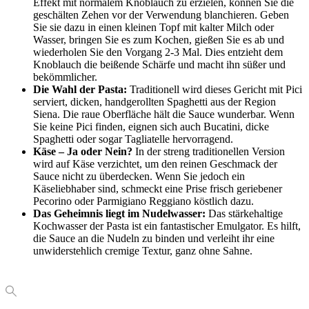
Effekt mit normalem Knoblauch zu erzielen, können Sie die
geschälten Zehen vor der Verwendung blanchieren. Geben
Sie sie dazu in einen kleinen Topf mit kalter Milch oder
Wasser, bringen Sie es zum Kochen, gießen Sie es ab und
wiederholen Sie den Vorgang 2-3 Mal. Dies entzieht dem
Knoblauch die beißende Schärfe und macht ihn süßer und
bekömmlicher.
Die Wahl der Pasta:
Traditionell wird dieses Gericht mit Pici
serviert, dicken, handgerollten Spaghetti aus der Region
Siena. Die raue Oberfläche hält die Sauce wunderbar. Wenn
Sie keine Pici finden, eignen sich auch Bucatini, dicke
Spaghetti oder sogar Tagliatelle hervorragend.
Käse – Ja oder Nein?
In der streng traditionellen Version
wird auf Käse verzichtet, um den reinen Geschmack der
Sauce nicht zu überdecken. Wenn Sie jedoch ein
Käseliebhaber sind, schmeckt eine Prise frisch geriebener
Pecorino oder Parmigiano Reggiano köstlich dazu.
Das Geheimnis liegt im Nudelwasser:
Das stärkehaltige
Kochwasser der Pasta ist ein fantastischer Emulgator. Es hilft,
die Sauce an die Nudeln zu binden und verleiht ihr eine
unwiderstehlich cremige Textur, ganz ohne Sahne.