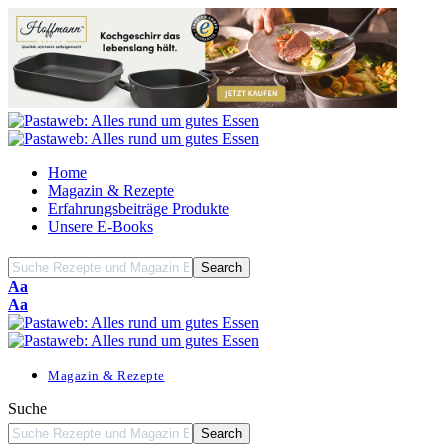
Home
Magazin & Rezepte
Erfahrungsbeiträge Produkte
Unsere E-Books
Font
Aa
Resizer
Font
Aa
Resizer
Magazin & Rezepte
Suche