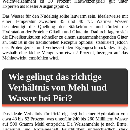
Weichweizenmehl zu 30 Prozent Hartweizengrieß gilt unter
Experten als idealer Ausgangspunkt.
Das Wasser für den Nudelteig sollte lauwarm sein, idealerweise mit
einer Temperatur zwischen 35 und 40 °C. Warmes Wasser
beschleunigt die Quellung der Stärkekörner und fördert die
Hydratation der Proteine Gliadin und Glutenin. Dadurch lagern sich
die Eiweißstrukturen schneller zu einem zusammenhängenden Gitter
an. Salz ist in der traditionellen Rezeptur optional, stabilisiert jedoch
das Proteingerüst und verbessert den Eigengeschmack des Teigs,
weshalb eine kleine Menge von etwa 2 Prozent, bezogen auf das
Mehlgewicht, empfohlen wird.
Wie gelingt das richtige
Verhältnis von Mehl und
Wasser bei Pici?
Das ideale Verhältnis für Pici-Teig liegt bei einer Hydratation von
etwa 48 bis 52 Prozent, was ungefähr 240 bis 260 Millilitern Wasser
auf 500 Gramm Mehl entspricht. Da Weizenmehle je nach Ernte,
Lagerung und Proteingehalt Feuchtigkeit unterschiedlich stark