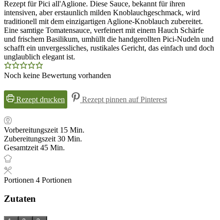
Rezept für Pici all'Aglione. Diese Sauce, bekannt für ihren
intensiven, aber erstaunlich milden Knoblauchgeschmack, wird
traditionell mit dem einzigartigen Aglione-Knoblauch zubereitet.
Eine samtige Tomatensauce, verfeinert mit einem Hauch Schärfe
und frischem Basilikum, umhüllt die handgerollten Pici-Nudeln und
schafft ein unvergessliches, rustikales Gericht, das einfach und doch
unglaublich elegant ist.
Noch keine Bewertung vorhanden
Rezept drucken
Rezept pinnen auf Pinterest
Minuten
Vorbereitungszeit
15
Min.
Minuten
Zubereitungszeit
30
Min.
Minuten
Gesamtzeit
45
Min.
Portionen
4
Portionen
Zutaten