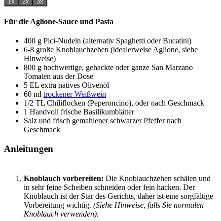
1x
2x
3x
Für die Aglione-Sauce und Pasta
400
g
Pici-Nudeln (alternativ Spaghetti oder Bucatini)
6-8
große Knoblauchzehen (idealerweise Aglione, siehe
Hinweise)
800
g
hochwertige, gehackte oder ganze San Marzano
Tomaten aus der Dose
5
EL
extra natives Olivenöl
60
ml
trockener Weißwein
1/2
TL
Chiliflocken (Peperoncino), oder nach Geschmack
1
Handvoll
frische Basilikumblätter
Salz und frisch gemahlener schwarzer Pfeffer nach
Geschmack
Anleitungen
Knoblauch vorbereiten:
Die Knoblauchzehen schälen und
in sehr feine Scheiben schneiden oder fein hacken. Der
Knoblauch ist der Star des Gerichts, daher ist eine sorgfältige
Vorbereitung wichtig.
(Siehe Hinweise, falls Sie normalen
Knoblauch verwenden).