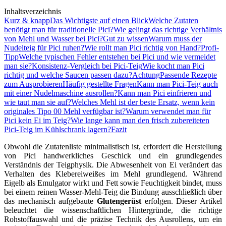
Inhaltsverzeichnis
Kurz & knapp
Das Wichtigste auf einen Blick
Welche Zutaten
benötigt man für traditionelle Pici?
Wie gelingt das richtige Verhältnis
von Mehl und Wasser bei Pici?
Gut zu wissen
Warum muss der
Nudelteig für Pici ruhen?
Wie rollt man Pici richtig von Hand?
Profi-
Tipp
Welche typischen Fehler entstehen bei Pici und wie vermeidet
man sie?
Konsistenz-Vergleich bei Pici-Teig
Wie kocht man Pici
richtig und welche Saucen passen dazu?
Achtung
Passende Rezepte
zum Ausprobieren
Häufig gestellte Fragen
Kann man Pici-Teig auch
mit einer Nudelmaschine ausrollen?
Kann man Pici einfrieren und
wie taut man sie auf?
Welches Mehl ist der beste Ersatz, wenn kein
originales Tipo 00 Mehl verfügbar ist?
Warum verwendet man für
Pici kein Ei im Teig?
Wie lange kann man den frisch zubereiteten
Pici-Teig im Kühlschrank lagern?
Fazit
Obwohl die Zutatenliste minimalistisch ist, erfordert die Herstellung
von Pici handwerkliches Geschick und ein grundlegendes
Verständnis der Teigphysik. Die Abwesenheit von Ei verändert das
Verhalten des Klebereiweißes im Mehl grundlegend. Während
Eigelb als Emulgator wirkt und Fett sowie Feuchtigkeit bindet, muss
bei einem reinen Wasser-Mehl-Teig die Bindung ausschließlich über
das mechanisch aufgebaute
Glutengerüst
erfolgen. Dieser Artikel
beleuchtet die wissenschaftlichen Hintergründe, die richtige
Rohstoffauswahl und die präzise Technik des Ausrollens, um ein