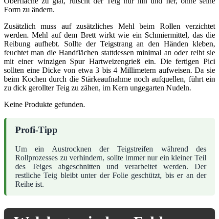
Oberfläche zu glat, rutscht der Teig nur hin und her, ohne seine
Form zu ändern.
Zusätzlich muss auf zusätzliches Mehl beim Rollen verzichtet
werden. Mehl auf dem Brett wirkt wie ein Schmiermittel, das die
Reibung aufhebt. Sollte der Teigstrang an den Händen kleben,
feuchtet man die Handflächen stattdessen minimal an oder reibt sie
mit einer winzigen Spur Hartweizengrieß ein. Die fertigen Pici
sollten eine Dicke von etwa 3 bis 4 Millimetern aufweisen. Da sie
beim Kochen durch die Stärkeaufnahme noch aufquellen, führt ein
zu dick gerollter Teig zu zähen, im Kern ungegarten Nudeln.
Keine Produkte gefunden.
Profi-Tipp
Um ein Austrocknen der Teigstreifen während des
Rollprozesses zu verhindern, sollte immer nur ein kleiner Teil
des Teiges abgeschnitten und verarbeitet werden. Der
restliche Teig bleibt unter der Folie geschützt, bis er an der
Reihe ist.