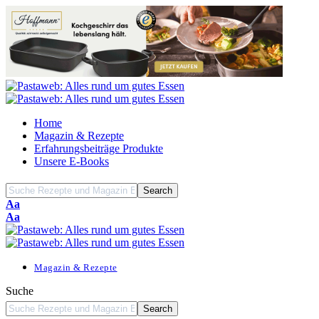
Home
Magazin & Rezepte
Erfahrungsbeiträge Produkte
Unsere E-Books
Font
Aa
Resizer
Font
Aa
Resizer
Magazin & Rezepte
Suche