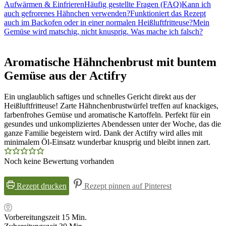
Aufwärmen & Einfrieren
Häufig gestellte Fragen (FAQ)
Kann ich
auch gefrorenes Hähnchen verwenden?
Funktioniert das Rezept
auch im Backofen oder in einer normalen Heißluftfritteuse?
Mein
Gemüse wird matschig, nicht knusprig. Was mache ich falsch?
Aromatische Hähnchenbrust mit buntem
Gemüse aus der Actifry
Ein unglaublich saftiges und schnelles Gericht direkt aus der
Heißluftfritteuse! Zarte Hähnchenbrustwürfel treffen auf knackiges,
farbenfrohes Gemüse und aromatische Kartoffeln. Perfekt für ein
gesundes und unkompliziertes Abendessen unter der Woche, das die
ganze Familie begeistern wird. Dank der Actifry wird alles mit
minimalem Öl-Einsatz wunderbar knusprig und bleibt innen zart.
Noch keine Bewertung vorhanden
Rezept drucken
Rezept pinnen auf Pinterest
Minuten
Vorbereitungszeit
15
Min.
Minuten