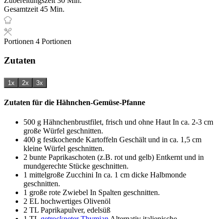
Zubereitungszeit
30
Min.
Minuten
Gesamtzeit
45
Min.
Portionen
4
Portionen
Zutaten
1x
2x
3x
Zutaten für die Hähnchen-Gemüse-Pfanne
500
g
Hähnchenbrustfilet, frisch und ohne Haut
In ca. 2-3 cm
große Würfel geschnitten.
400
g
festkochende Kartoffeln
Geschält und in ca. 1,5 cm
kleine Würfel geschnitten.
2
bunte Paprikaschoten (z.B. rot und gelb)
Entkernt und in
mundgerechte Stücke geschnitten.
1
mittelgroße
Zucchini
In ca. 1 cm dicke Halbmonde
geschnitten.
1
große
rote Zwiebel
In Spalten geschnitten.
2
EL
hochwertiges Olivenöl
2
TL
Paprikapulver, edelsüß
1
TL
getrockneter Thymian
Alternativ italienische