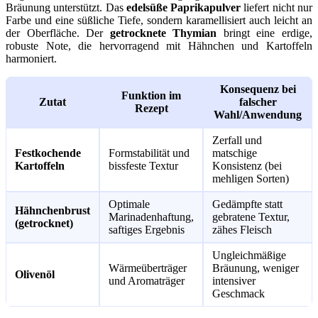
Bräunung unterstützt. Das
edelsüße Paprikapulver
liefert nicht nur
Farbe und eine süßliche Tiefe, sondern karamellisiert auch leicht an
der Oberfläche. Der
getrocknete Thymian
bringt eine erdige,
robuste Note, die hervorragend mit Hähnchen und Kartoffeln
harmoniert.
Konsequenz bei
Funktion im
Zutat
falscher
Rezept
Wahl/Anwendung
Zerfall und
Festkochende
Formstabilität und
matschige
Kartoffeln
bissfeste Textur
Konsistenz (bei
mehligen Sorten)
Optimale
Gedämpfte statt
Hähnchenbrust
Marinadenhaftung,
gebratene Textur,
(getrocknet)
saftiges Ergebnis
zähes Fleisch
Ungleichmäßige
Wärmeüberträger
Bräunung, weniger
Olivenöl
und Aromaträger
intensiver
Geschmack