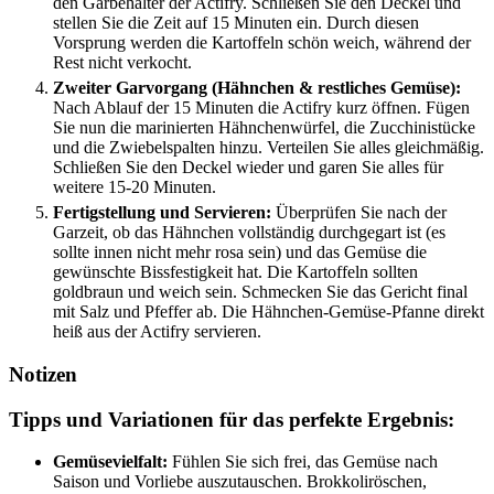
den Garbehälter der Actifry. Schließen Sie den Deckel und
stellen Sie die Zeit auf 15 Minuten ein. Durch diesen
Vorsprung werden die Kartoffeln schön weich, während der
Rest nicht verkocht.
Zweiter Garvorgang (Hähnchen & restliches Gemüse):
Nach Ablauf der 15 Minuten die Actifry kurz öffnen. Fügen
Sie nun die marinierten Hähnchenwürfel, die Zucchinistücke
und die Zwiebelspalten hinzu. Verteilen Sie alles gleichmäßig.
Schließen Sie den Deckel wieder und garen Sie alles für
weitere 15-20 Minuten.
Fertigstellung und Servieren:
Überprüfen Sie nach der
Garzeit, ob das Hähnchen vollständig durchgegart ist (es
sollte innen nicht mehr rosa sein) und das Gemüse die
gewünschte Bissfestigkeit hat. Die Kartoffeln sollten
goldbraun und weich sein. Schmecken Sie das Gericht final
mit Salz und Pfeffer ab. Die Hähnchen-Gemüse-Pfanne direkt
heiß aus der Actifry servieren.
Notizen
Tipps und Variationen für das perfekte Ergebnis:
Gemüsevielfalt:
Fühlen Sie sich frei, das Gemüse nach
Saison und Vorliebe auszutauschen. Brokkoliröschen,