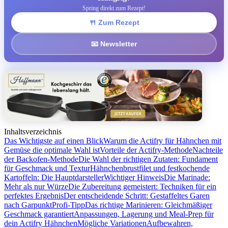
Spring direkt zum Rezept!
🍴 Zum Rezept
📧 Newsletter
Inhaltsverzeichnis
Das Wichtigste auf einen Blick
Warum die Actifry für Hähnchen mit
Gemüse die optimale Wahl ist
Vorteile der Actifry-Methode
Nachteile
der Backofen-Methode
Die Wahl der richtigen Zutaten: Fundament
für Geschmack und Textur
Hähnchenbrustfilet und festkochende
Kartoffeln: Die Hauptdarsteller
Wichtiger Hinweis
Die Marinade:
Mehr als nur Würze
Die Zubereitung gemeistert: Techniken für ein
perfektes Ergebnis
Der entscheidende Schritt: Gestaffeltes Garen
nach Garpunkt
Profi-Tipp
Das richtige Marinieren: Gleichmäßiger
Geschmack garantiert
Anpassungen, Lagerung und Meal-Prep für
dein Actifry Hähnchen
Mögliche Variationen
Aufbewahren,