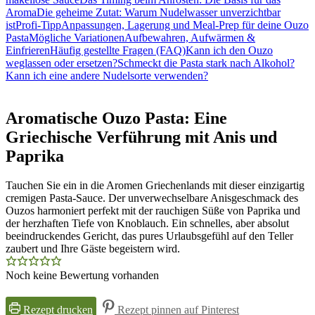
Aroma
Die geheime Zutat: Warum Nudelwasser unverzichtbar
ist
Profi-Tipp
Anpassungen, Lagerung und Meal-Prep für deine Ouzo
Pasta
Mögliche Variationen
Aufbewahren, Aufwärmen &
Einfrieren
Häufig gestellte Fragen (FAQ)
Kann ich den Ouzo
weglassen oder ersetzen?
Schmeckt die Pasta stark nach Alkohol?
Kann ich eine andere Nudelsorte verwenden?
Aromatische Ouzo Pasta: Eine
Griechische Verführung mit Anis und
Paprika
Tauchen Sie ein in die Aromen Griechenlands mit dieser einzigartig
cremigen Pasta-Sauce. Der unverwechselbare Anisgeschmack des
Ouzos harmoniert perfekt mit der rauchigen Süße von Paprika und
der herzhaften Tiefe von Knoblauch. Ein schnelles, aber absolut
beeindruckendes Gericht, das pures Urlaubsgefühl auf den Teller
zaubert und Ihre Gäste begeistern wird.
Noch keine Bewertung vorhanden
Rezept drucken
Rezept pinnen auf Pinterest