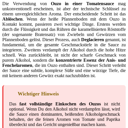
Die Verwendung von
Ouzo in einer Tomatensauce
mag
unkonventionell erscheinen, ist aber der technische Schlüssel zu
einem unvergleichlichen Aroma. Der entscheidende Schritt ist das
Ablöschen
. Wenn der heiße Pfannenboden mit dem Ouzo in
Kontakt kommt, passieren zwei wichtige Dinge. Erstens werden
durch die Flüssigkeit und das Rühren die karamellisierten Röststoffe
(der sogenannte Bratensatz) von Zwiebeln und Gewürzen vom
Pfannenboden gelöst. Dieser Prozess, auch
Deglacieren
genannt, ist
fundamental, um die gesamte Geschmackstiefe in die Sauce zu
integrieren. Zweitens verdampft der Alkohol durch die hohe Hitze
schnell. Was zurückbleibt, ist nicht der scharfe Geschmack von
purem Alkohol, sondern die
konzentrierte Essenz der Anis- und
Fenchelaromen
, die im Ouzo enthalten sind. Dieser Schritt verleiht
der Sauce eine subtile, komplexe Süße und eine würzige Tiefe, die
mit keinem anderen Gewürz exakt nachzubilden ist.
Wichtiger Hinweis
Das
fast vollständige Einkochen des Ouzos
ist nicht
optional. Wenn Du den Alkohol nicht verdampfen lässt, wird
die Sauce einen dominanten, beißenden Alkoholgeschmack
behalten, der die feinen Aromen von Tomate und Paprika
überdeckt und das Gericht ungenießbar machen kann.