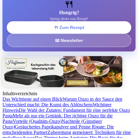
🍴
Hungrig?
Spring direkt zum Rezept!
🍴 Zum Rezept
📧 Newsletter
Inhaltsverzeichnis
Das Wichtigste auf einen Blick
Warum Ouzo in der Sauce den
Unterschied macht: Die Kunst des Ablöschens
Wichtiger
Hinweis
Die Wahl der Zutaten: Fundament für eine perfekte Ouzo
Pasta
Mehr als nur ein Getränk: Der richtige Ouzo für die
Pasta
Vorteile (Qualitäts-Ouzo)
Nachteile (Günstiger
Ouzo)
Geräuchertes Paprikapulver und Penne Rigate: Die
entscheidenden Partner
Zubereitung gemeistert: Techniken für eine
makellose Sauce
Das Timing beim Anrösten: Die Basis für das