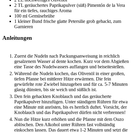
2
TL
geräuchertes Paprikapulver (süß)
Pimentón de la Vera
für ein tiefes, rauchiges Aroma
100
ml
Gemüsebrühe
1
kleiner Bund
frische glatte Petersilie
grob gehackt, zum
Garnieren
Anleitungen
Zuerst die Nudeln nach Packungsanweisung in reichlich
gesalzenem Wasser al dente kochen. Kurz vor dem Abgießen
eine Tasse des Nudelwassers auffangen und beiseitestellen.
Während die Nudeln kochen, das Olivenöl in einer großen,
tiefen Pfanne bei mittlerer Hitze erwärmen. Die fein
gewürfelte rote Zwiebel hinzugeben und für ca. 5-7 Minuten
glasig dünsten, bis sie weich und süßlich ist.
Den fein gehackten Knoblauch und das geräucherte
Paprikapulver hinzufügen. Unter ständigem Rühren für etwa
eine Minute mit anrösten, bis es herrlich duftet. Vorsicht, der
Knoblauch und das Paprikapulver dürfen nicht verbrennen!
Nun die Hitze kurz erhöhen und die Pfanne mit dem Ouzo
ablöschen. Den Alkohol unter Rühren fast vollständig
einkochen lassen. Das dauert etwa 1-2 Minuten und setzt die