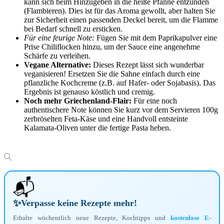
kann sich beim Hinzugeben in die heiße Pfanne entzünden
(Flambieren). Dies ist für das Aroma gewollt, aber halten Sie
zur Sicherheit einen passenden Deckel bereit, um die Flamme
bei Bedarf schnell zu ersticken.
Für eine feurige Note:
Fügen Sie mit dem Paprikapulver eine
Prise Chiliflocken hinzu, um der Sauce eine angenehme
Schärfe zu verleihen.
Vegane Alternative:
Dieses Rezept lässt sich wunderbar
veganisieren! Ersetzen Sie die Sahne einfach durch eine
pflanzliche Kochcreme (z.B. auf Hafer- oder Sojabasis). Das
Ergebnis ist genauso köstlich und cremig.
Noch mehr Griechenland-Flair:
Für eine noch
authentischere Note können Sie kurz vor dem Servieren 100g
zerbröselten Feta-Käse und eine Handvoll entsteinte
Kalamata-Oliven unter die fertige Pasta heben.
📬
✨
Verpasse keine Rezepte mehr!
Erhalte wöchentlich neue Rezepte, Kochtipps und
kostenlose E-