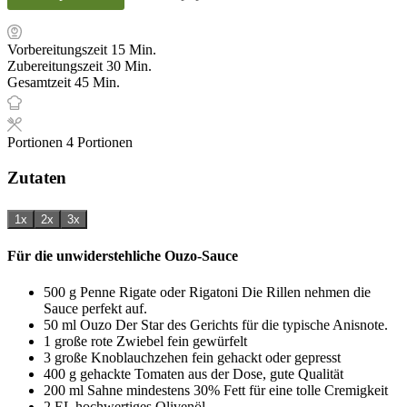
Minuten
Vorbereitungszeit
15
Min.
Minuten
Zubereitungszeit
30
Min.
Minuten
Gesamtzeit
45
Min.
Portionen
4
Portionen
Zutaten
1x
2x
3x
Für die unwiderstehliche Ouzo-Sauce
500
g
Penne Rigate oder Rigatoni
Die Rillen nehmen die
Sauce perfekt auf.
50
ml
Ouzo
Der Star des Gerichts für die typische Anisnote.
1
große rote Zwiebel
fein gewürfelt
3
große Knoblauchzehen
fein gehackt oder gepresst
400
g
gehackte Tomaten
aus der Dose, gute Qualität
200
ml
Sahne
mindestens 30% Fett für eine tolle Cremigkeit
2
EL
hochwertiges Olivenöl