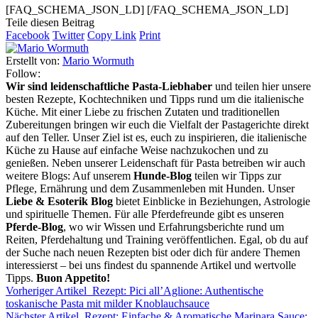
[FAQ_SCHEMA_JSON_LD]
[/FAQ_SCHEMA_JSON_LD]
Teile diesen Beitrag
Facebook
Twitter
Copy Link
Print
Erstellt von:
Mario Wormuth
Follow:
Wir sind leidenschaftliche Pasta-Liebhaber
und teilen hier unsere
besten Rezepte, Kochtechniken und Tipps rund um die italienische
Küche. Mit einer Liebe zu frischen Zutaten und traditionellen
Zubereitungen bringen wir euch die Vielfalt der Pastagerichte direkt
auf den Teller. Unser Ziel ist es, euch zu inspirieren, die italienische
Küche zu Hause auf einfache Weise nachzukochen und zu
genießen. Neben unserer Leidenschaft für Pasta betreiben wir auch
weitere Blogs: Auf unserem
Hunde-Blog
teilen wir Tipps zur
Pflege, Ernährung und dem Zusammenleben mit Hunden. Unser
Liebe & Esoterik Blog
bietet Einblicke in Beziehungen, Astrologie
und spirituelle Themen. Für alle Pferdefreunde gibt es unseren
Pferde-Blog
, wo wir Wissen und Erfahrungsberichte rund um
Reiten, Pferdehaltung und Training veröffentlichen. Egal, ob du auf
der Suche nach neuen Rezepten bist oder dich für andere Themen
interessierst – bei uns findest du spannende Artikel und wertvolle
Tipps.
Buon Appetito!
Vorheriger Artikel
Rezept: Pici all’Aglione: Authentische
toskanische Pasta mit milder Knoblauchsauce
Nächster Artikel
Rezept: Einfache & Aromatische Marinara Sauce: