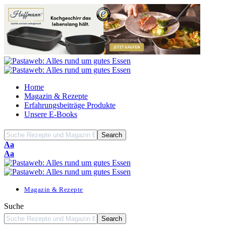
Home
Magazin & Rezepte
Erfahrungsbeiträge Produkte
Unsere E-Books
Font
Aa
Resizer
Font
Aa
Resizer
Magazin & Rezepte
Suche