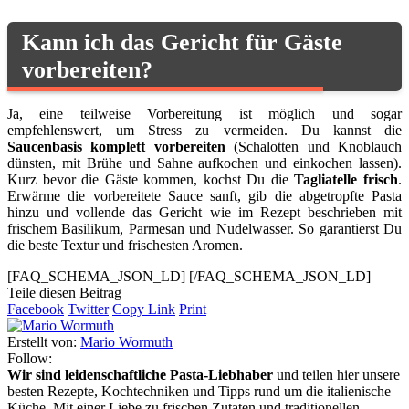
Kann ich das Gericht für Gäste
vorbereiten?
Ja, eine teilweise Vorbereitung ist möglich und sogar
empfehlenswert, um Stress zu vermeiden. Du kannst die
Saucenbasis komplett vorbereiten
(Schalotten und Knoblauch
dünsten, mit Brühe und Sahne aufkochen und einkochen lassen).
Kurz bevor die Gäste kommen, kochst Du die
Tagliatelle frisch
.
Erwärme die vorbereitete Sauce sanft, gib die abgetropfte Pasta
hinzu und vollende das Gericht wie im Rezept beschrieben mit
frischem Basilikum, Parmesan und Nudelwasser. So garantierst Du
die beste Textur und frischesten Aromen.
[FAQ_SCHEMA_JSON_LD]
[/FAQ_SCHEMA_JSON_LD]
Teile diesen Beitrag
Facebook
Twitter
Copy Link
Print
Erstellt von:
Mario Wormuth
Follow:
Wir sind leidenschaftliche Pasta-Liebhaber
und teilen hier unsere
besten Rezepte, Kochtechniken und Tipps rund um die italienische
Küche. Mit einer Liebe zu frischen Zutaten und traditionellen