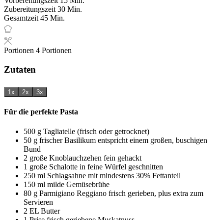
Vorbereitungszeit
15
Min.
Minuten
Zubereitungszeit
30
Min.
Minuten
Gesamtzeit
45
Min.
Portionen
4
Portionen
Zutaten
1x
2x
3x
Für die perfekte Pasta
500
g
Tagliatelle (frisch oder getrocknet)
50
g
frischer Basilikum
entspricht einem großen, buschigen
Bund
2
große Knoblauchzehen
fein gehackt
1
große Schalotte
in feine Würfel geschnitten
250
ml
Schlagsahne
mit mindestens 30% Fettanteil
150
ml
milde Gemüsebrühe
80
g
Parmigiano Reggiano
frisch gerieben, plus extra zum
Servieren
2
EL
Butter
1
Prise
frisch geriebene Muskatnuss