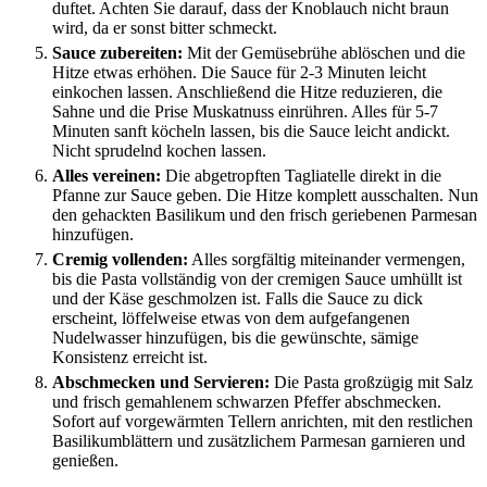
duftet. Achten Sie darauf, dass der Knoblauch nicht braun
wird, da er sonst bitter schmeckt.
Sauce zubereiten:
Mit der Gemüsebrühe ablöschen und die
Hitze etwas erhöhen. Die Sauce für 2-3 Minuten leicht
einkochen lassen. Anschließend die Hitze reduzieren, die
Sahne und die Prise Muskatnuss einrühren. Alles für 5-7
Minuten sanft köcheln lassen, bis die Sauce leicht andickt.
Nicht sprudelnd kochen lassen.
Alles vereinen:
Die abgetropften Tagliatelle direkt in die
Pfanne zur Sauce geben. Die Hitze komplett ausschalten. Nun
den gehackten Basilikum und den frisch geriebenen Parmesan
hinzufügen.
Cremig vollenden:
Alles sorgfältig miteinander vermengen,
bis die Pasta vollständig von der cremigen Sauce umhüllt ist
und der Käse geschmolzen ist. Falls die Sauce zu dick
erscheint, löffelweise etwas von dem aufgefangenen
Nudelwasser hinzufügen, bis die gewünschte, sämige
Konsistenz erreicht ist.
Abschmecken und Servieren:
Die Pasta großzügig mit Salz
und frisch gemahlenem schwarzen Pfeffer abschmecken.
Sofort auf vorgewärmten Tellern anrichten, mit den restlichen
Basilikumblättern und zusätzlichem Parmesan garnieren und
genießen.