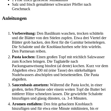
Salz und frisch gemahlener schwarzer Pfeffer
nach
Geschmack
Anleitungen
Vorbereitung:
Den Basilikum waschen, trocken schütteln
und die Blätter von den Stielen zupfen. Etwa drei Viertel der
Blätter grob hacken, den Rest für die Garnitur beiseitelegen.
Die Schalotte und die Knoblauchzehen sehr fein würfeln.
Den Parmesan reiben.
Pasta kochen:
Einen großen Topf mit reichlich Salzwasser
zum Kochen bringen. Die Tagliatelle nach
Packungsanweisung bissfest (al dente) kochen. Kurz vor dem
Abgießen etwa 200 ml (eine Tasse) des stärkehaltigen
Nudelwassers abschöpfen und beiseitestellen. Die Pasta
abgießen.
Saucenbasis ansetzen:
Während die Pasta kocht, in einer
großen, tiefen Pfanne oder einem weiten Topf die Butter bei
mittlerer Hitze schmelzen lassen. Die gewürfelte Schalotte
hinzufügen und glasig dünsten, ca. 3-4 Minuten.
Aromen entfalten:
Den fein gehackten Knoblauch
hinzufügen und für etwa eine Minute mitdünsten, bis er