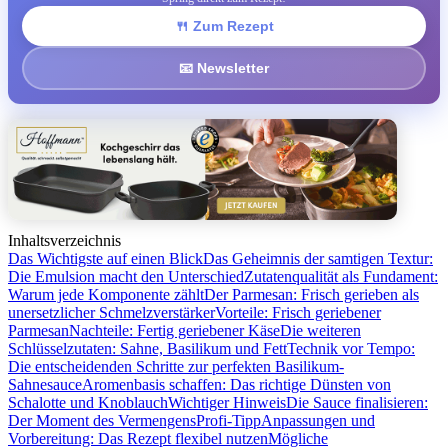
🍴 Zum Rezept
📧 Newsletter
Inhaltsverzeichnis
Das Wichtigste auf einen Blick
Das Geheimnis der samtigen Textur:
Die Emulsion macht den Unterschied
Zutatenqualität als Fundament:
Warum jede Komponente zählt
Der Parmesan: Frisch gerieben als
unersetzlicher Schmelzverstärker
Vorteile: Frisch geriebener
Parmesan
Nachteile: Fertig geriebener Käse
Die weiteren
Schlüsselzutaten: Sahne, Basilikum und Fett
Technik vor Tempo:
Die entscheidenden Schritte zur perfekten Basilikum-
Sahnesauce
Aromenbasis schaffen: Das richtige Dünsten von
Schalotte und Knoblauch
Wichtiger Hinweis
Die Sauce finalisieren:
Der Moment des Vermengens
Profi-Tipp
Anpassungen und
Vorbereitung: Das Rezept flexibel nutzen
Mögliche