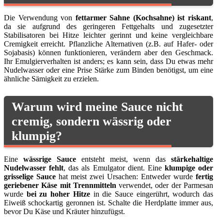
Die Verwendung von
fettarmer Sahne (Kochsahne) ist riskant
,
da sie aufgrund des geringeren Fettgehalts und zugesetzter
Stabilisatoren bei Hitze leichter gerinnt und keine vergleichbare
Cremigkeit erreicht. Pflanzliche Alternativen (z.B. auf Hafer- oder
Sojabasis) können funktionieren, verändern aber den Geschmack.
Ihr Emulgierverhalten ist anders; es kann sein, dass Du etwas mehr
Nudelwasser oder eine Prise Stärke zum Binden benötigst, um eine
ähnliche Sämigkeit zu erzielen.
Warum wird meine Sauce nicht
cremig, sondern wässrig oder
klumpig?
Eine
wässrige Sauce
entsteht meist, wenn das
stärkehaltige
Nudelwasser fehlt
, das als Emulgator dient. Eine
klumpige oder
grisselige Sauce
hat meist zwei Ursachen: Entweder wurde
fertig
geriebener Käse mit Trennmitteln
verwendet, oder der Parmesan
wurde
bei zu hoher Hitze
in die Sauce eingerührt, wodurch das
Eiweiß schockartig geronnen ist. Schalte die Herdplatte immer aus,
bevor Du Käse und Kräuter hinzufügst.