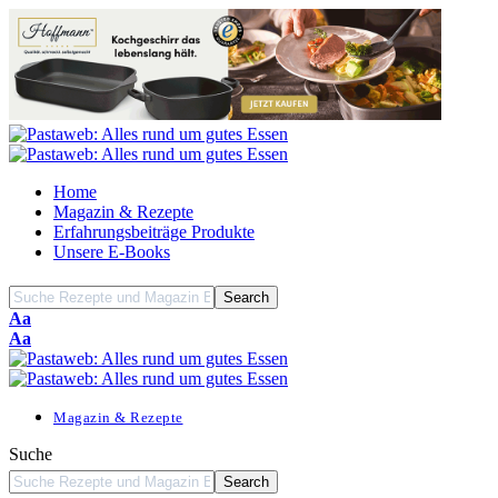
Home
Magazin & Rezepte
Erfahrungsbeiträge Produkte
Unsere E-Books
Font
Aa
Resizer
Font
Aa
Resizer
Magazin & Rezepte
Suche