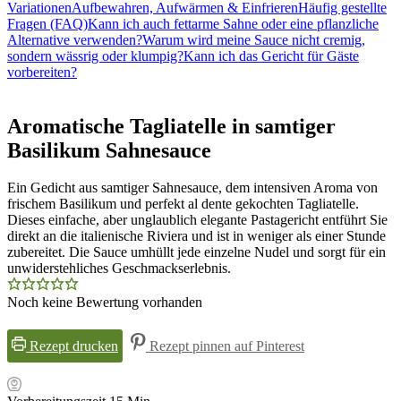
Variationen
Aufbewahren, Aufwärmen & Einfrieren
Häufig gestellte
Fragen (FAQ)
Kann ich auch fettarme Sahne oder eine pflanzliche
Alternative verwenden?
Warum wird meine Sauce nicht cremig,
sondern wässrig oder klumpig?
Kann ich das Gericht für Gäste
vorbereiten?
Aromatische Tagliatelle in samtiger
Basilikum Sahnesauce
Ein Gedicht aus samtiger Sahnesauce, dem intensiven Aroma von
frischem Basilikum und perfekt al dente gekochten Tagliatelle.
Dieses einfache, aber unglaublich elegante Pastagericht entführt Sie
direkt an die italienische Riviera und ist in weniger als einer Stunde
zubereitet. Die Sauce umhüllt jede einzelne Nudel und sorgt für ein
unwiderstehliches Geschmackserlebnis.
Noch keine Bewertung vorhanden
Rezept drucken
Rezept pinnen auf Pinterest
Minuten