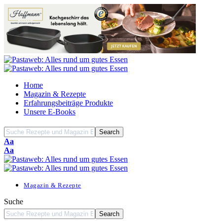
Home
Magazin & Rezepte
Erfahrungsbeiträge Produkte
Unsere E-Books
Font
Aa
Resizer
Font
Aa
Resizer
Magazin & Rezepte
Suche