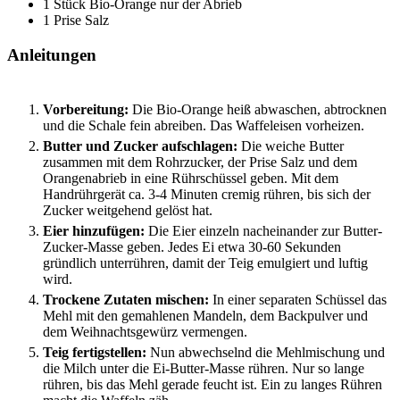
1
Stück
Bio-Orange
nur der Abrieb
1
Prise
Salz
Anleitungen
Vorbereitung:
Die Bio-Orange heiß abwaschen, abtrocknen
und die Schale fein abreiben. Das Waffeleisen vorheizen.
Butter und Zucker aufschlagen:
Die weiche Butter
zusammen mit dem Rohrzucker, der Prise Salz und dem
Orangenabrieb in eine Rührschüssel geben. Mit dem
Handrührgerät ca. 3-4 Minuten cremig rühren, bis sich der
Zucker weitgehend gelöst hat.
Eier hinzufügen:
Die Eier einzeln nacheinander zur Butter-
Zucker-Masse geben. Jedes Ei etwa 30-60 Sekunden
gründlich unterrühren, damit der Teig emulgiert und luftig
wird.
Trockene Zutaten mischen:
In einer separaten Schüssel das
Mehl mit den gemahlenen Mandeln, dem Backpulver und
dem Weihnachtsgewürz vermengen.
Teig fertigstellen:
Nun abwechselnd die Mehlmischung und
die Milch unter die Ei-Butter-Masse rühren. Nur so lange
rühren, bis das Mehl gerade feucht ist. Ein zu langes Rühren