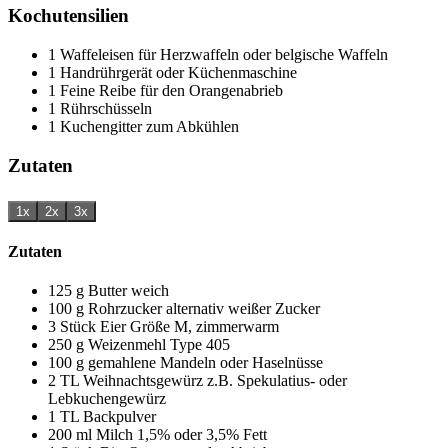
Kochutensilien
1 Waffeleisen
für Herzwaffeln oder belgische Waffeln
1 Handrührgerät
oder Küchenmaschine
1 Feine Reibe
für den Orangenabrieb
1 Rührschüsseln
1 Kuchengitter
zum Abkühlen
Zutaten
1x
2x
3x
Zutaten
125
g
Butter
weich
100
g
Rohrzucker
alternativ weißer Zucker
3
Stück
Eier
Größe M, zimmerwarm
250
g
Weizenmehl
Type 405
100
g
gemahlene Mandeln
oder Haselnüsse
2
TL
Weihnachtsgewürz
z.B. Spekulatius- oder
Lebkuchengewürz
1
TL
Backpulver
200
ml
Milch
1,5% oder 3,5% Fett