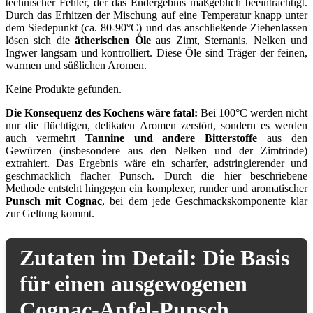
technischer Fehler, der das Endergebnis maßgeblich beeinträchtigt.
Durch das Erhitzen der Mischung auf eine Temperatur knapp unter
dem Siedepunkt (ca. 80-90°C) und das anschließende Ziehenlassen
lösen sich die
ätherischen Öle
aus Zimt, Sternanis, Nelken und
Ingwer langsam und kontrolliert. Diese Öle sind Träger der feinen,
warmen und süßlichen Aromen.
Keine Produkte gefunden.
Die Konsequenz des Kochens wäre fatal:
Bei 100°C werden nicht
nur die flüchtigen, delikaten Aromen zerstört, sondern es werden
auch vermehrt
Tannine und andere Bitterstoffe
aus den
Gewürzen (insbesondere aus den Nelken und der Zimtrinde)
extrahiert. Das Ergebnis wäre ein scharfer, adstringierender und
geschmacklich flacher Punsch. Durch die hier beschriebene
Methode entsteht hingegen ein komplexer, runder und aromatischer
Punsch mit Cognac
, bei dem jede Geschmackskomponente klar
zur Geltung kommt.
Zutaten im Detail: Die Basis
für einen ausgewogenen
Cognac-Apfel-Punsch