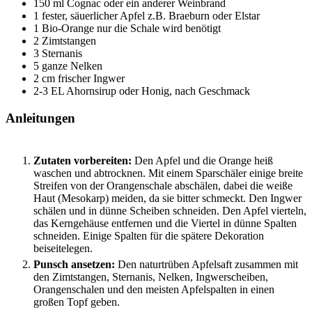
150
ml
Cognac
oder ein anderer Weinbrand
1
fester, säuerlicher Apfel
z.B. Braeburn oder Elstar
1
Bio-Orange
nur die Schale wird benötigt
2
Zimtstangen
3
Sternanis
5
ganze Nelken
2
cm
frischer Ingwer
2-3
EL
Ahornsirup
oder Honig, nach Geschmack
Anleitungen
Zutaten vorbereiten:
Den Apfel und die Orange heiß
waschen und abtrocknen. Mit einem Sparschäler einige breite
Streifen von der Orangenschale abschälen, dabei die weiße
Haut (Mesokarp) meiden, da sie bitter schmeckt. Den Ingwer
schälen und in dünne Scheiben schneiden. Den Apfel vierteln,
das Kerngehäuse entfernen und die Viertel in dünne Spalten
schneiden. Einige Spalten für die spätere Dekoration
beiseitelegen.
Punsch ansetzen:
Den naturtrüben Apfelsaft zusammen mit
den Zimtstangen, Sternanis, Nelken, Ingwerscheiben,
Orangenschalen und den meisten Apfelspalten in einen
großen Topf geben.