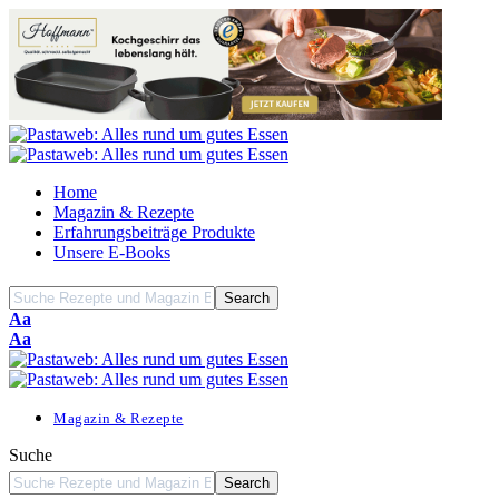
Home
Magazin & Rezepte
Erfahrungsbeiträge Produkte
Unsere E-Books
Font
Aa
Resizer
Font
Aa
Resizer
Magazin & Rezepte
Suche