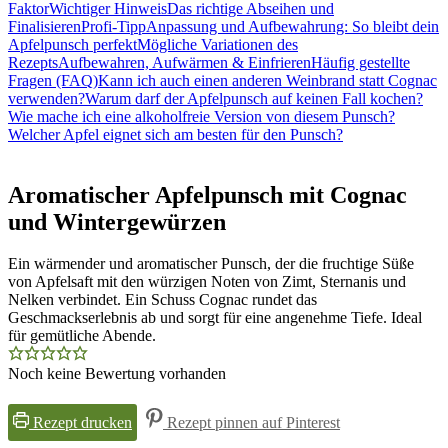
Faktor
Wichtiger Hinweis
Das richtige Abseihen und
Finalisieren
Profi-Tipp
Anpassung und Aufbewahrung: So bleibt dein
Apfelpunsch perfekt
Mögliche Variationen des
Rezepts
Aufbewahren, Aufwärmen & Einfrieren
Häufig gestellte
Fragen (FAQ)
Kann ich auch einen anderen Weinbrand statt Cognac
verwenden?
Warum darf der Apfelpunsch auf keinen Fall kochen?
Wie mache ich eine alkoholfreie Version von diesem Punsch?
Welcher Apfel eignet sich am besten für den Punsch?
Aromatischer Apfelpunsch mit Cognac
und Wintergewürzen
Ein wärmender und aromatischer Punsch, der die fruchtige Süße
von Apfelsaft mit den würzigen Noten von Zimt, Sternanis und
Nelken verbindet. Ein Schuss Cognac rundet das
Geschmackserlebnis ab und sorgt für eine angenehme Tiefe. Ideal
für gemütliche Abende.
Noch keine Bewertung vorhanden
Rezept drucken
Rezept pinnen auf Pinterest