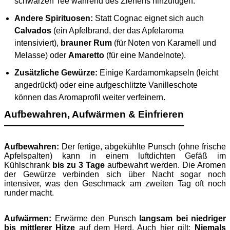
schwarzen Tee während des Ziehens hinzufügen.
Andere Spirituosen:
Statt Cognac eignet sich auch
Calvados
(ein Apfelbrand, der das Apfelaroma
intensiviert),
brauner Rum
(für Noten von Karamell und
Melasse) oder
Amaretto
(für eine Mandelnote).
Zusätzliche Gewürze:
Einige Kardamomkapseln (leicht
angedrückt) oder eine aufgeschlitzte Vanilleschote
können das Aromaprofil weiter verfeinern.
Aufbewahren, Aufwärmen & Einfrieren
Aufbewahren:
Der fertige, abgekühlte Punsch (ohne frische
Apfelspalten) kann in einem luftdichten Gefäß im
Kühlschrank
bis zu 3 Tage
aufbewahrt werden. Die Aromen
der Gewürze verbinden sich über Nacht sogar noch
intensiver, was den Geschmack am zweiten Tag oft noch
runder macht.
Aufwärmen:
Erwärme den Punsch
langsam bei niedriger
bis mittlerer Hitze
auf dem Herd. Auch hier gilt:
Niemals