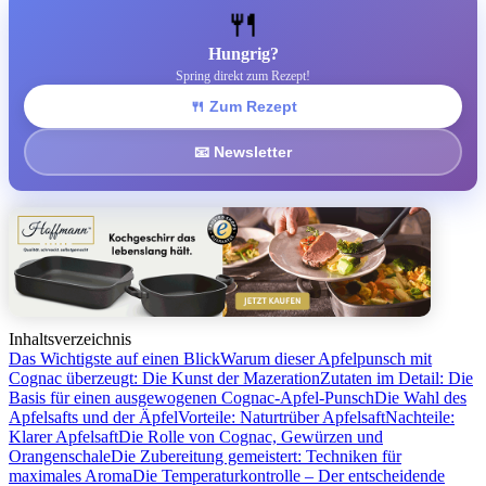
🍴
Hungrig?
Spring direkt zum Rezept!
🍴 Zum Rezept
📧 Newsletter
Inhaltsverzeichnis
Das Wichtigste auf einen Blick
Warum dieser Apfelpunsch mit
Cognac überzeugt: Die Kunst der Mazeration
Zutaten im Detail: Die
Basis für einen ausgewogenen Cognac-Apfel-Punsch
Die Wahl des
Apfelsafts und der Äpfel
Vorteile: Naturtrüber Apfelsaft
Nachteile:
Klarer Apfelsaft
Die Rolle von Cognac, Gewürzen und
Orangenschale
Die Zubereitung gemeistert: Techniken für
maximales Aroma
Die Temperaturkontrolle – Der entscheidende