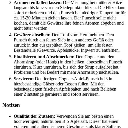
Aromen entfalten lassen:
Die Mischung bei mittlerer Hitze
langsam bis kurz vor den Siedepunkt erhitzen. Die Hitze dann
sofort reduzieren und den Punsch bei niedriger Temperatur für
ca. 15-20 Minuten ziehen lassen. Der Punsch sollte nicht
kochen, damit die Gewürze ihre feinen Aromen abgeben und
nicht bitter werden.
Gewürze abseihen:
Den Topf vom Herd nehmen. Den
Punsch durch ein feines Sieb in ein anderes Gefäß oder
zurück in den ausgespülten Topf gießen, um alle festen
Bestandteile (Gewürze, Apfelstücke, Ingwer) zu entfernen.
Finalisieren und Abschmecken:
Den Cognac und den
Ahornsirup (oder Honig) in den heißen, abgeseihten Punsch
einrühren. Kurz umrühren, bis sich der Sirup aufgelöst hat.
Probieren und bei Bedarf mit mehr Ahornsirup nachsüßen.
Servieren:
Den fertigen Cognac-Apfel-Punsch heiß in
hitzebeständige Gläser oder Tassen füllen. Mit den
beiseitegelegten frischen Apfelspalten und nach Belieben
einer Zimtstange garnieren und sofort servieren.
Notizen
Qualität der Zutaten:
Verwenden Sie am besten einen
hochwertigen, naturtrüben Bio-Apfelsaft. Dieser hat einen
volleren und authentischeren Geschmack als klarer Saft aus