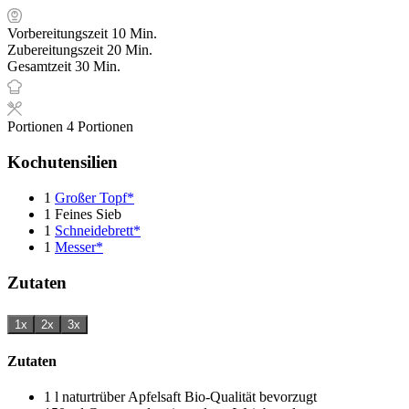
Minuten
Vorbereitungszeit
10
Min.
Minuten
Zubereitungszeit
20
Min.
Minuten
Gesamtzeit
30
Min.
Portionen
4
Portionen
Kochutensilien
1
Großer Topf*
1 Feines Sieb
1
Schneidebrett*
1
Messer*
Zutaten
1x
2x
3x
Zutaten
1
l
naturtrüber Apfelsaft
Bio-Qualität bevorzugt