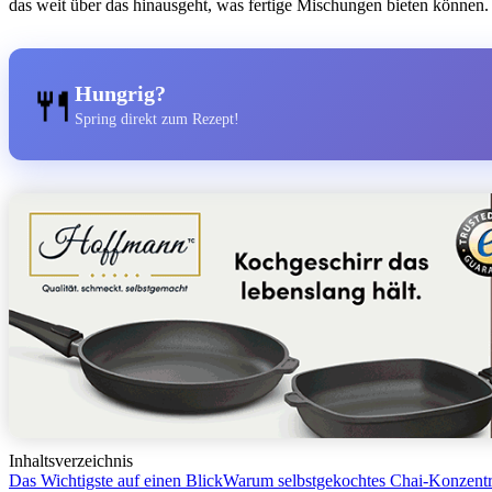
das weit über das hinausgeht, was fertige Mischungen bieten können.
🍴
Hungrig?
Spring direkt zum Rezept!
Inhaltsverzeichnis
Das Wichtigste auf einen Blick
Warum selbstgekochtes Chai-Konzentr