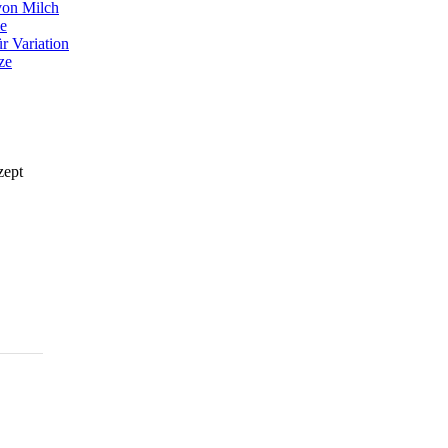
von Milch
ie
r Variation
ze
zept