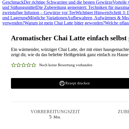
Geschmack
Der richtige Schwarztee und die besten Gewürze
Vorteile
und Süßungsmittel
Die Zubereitung gemeistert: Techniken für maxim
zweistufige Infusion – Gewürze vor Tee
Wichtiger Hinweis
Schritt 3:
und Lagerung
Mögliche Variationen
Aufbewahren, Aufwärmen & Mea
verwenden?
Warum ist mein Chai Latte bitter geworden?
Welche pflanz
Aromatischer Chai Latte einfach selbst
Ein wärmender, würziger Chai Latte, der mit einer hausgemac
zeigt dir, wie du das beliebte Heißgetränk ganz einfach zu Hause
Noch keine Bewertung vorhanden
Rezept drucken
VORBEREITUNGSZEIT
ZUB
Minuten
5
Min.