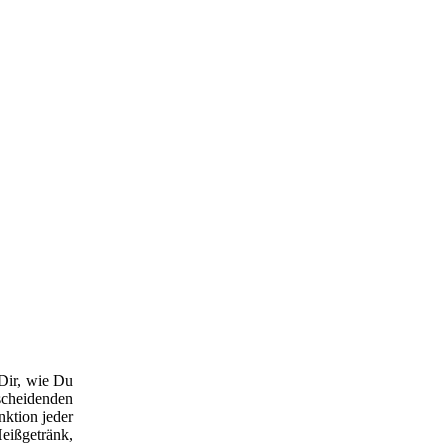
 Dir, wie Du
scheidenden
nktion jeder
Heißgetränk,