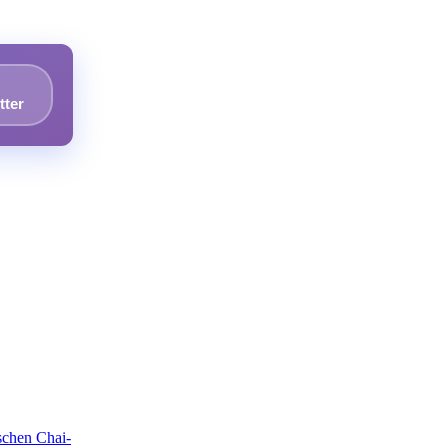
tter
schen Chai-