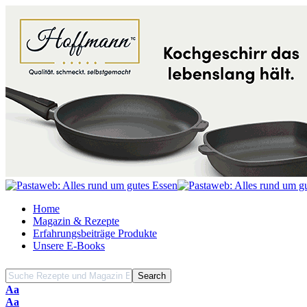
Home
Magazin & Rezepte
Erfahrungsbeiträge Produkte
Unsere E-Books
Font
Aa
Resizer
Font
Aa