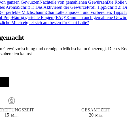
 von ganzen Gewürzen
Nachteile von gemahlenen Gewürzen
Die Rolle 
ales Aroma
Schritt 1: Das Aktivieren der Gewürze
Profi-Tipp
Schritt 2: D
 Der perfekte Milchschaum
Chai Latte anpassen und vorbereiten: Tipps fü
l-Prep
Häufig gestellte Fragen (FAQ)
Kann ich auch gemahlene Gewür
liche Milch eignet sich am besten für Chai Latte?
 gemacht
hten Gewürzmischung und cremigem Milchschaum überzeugt. Dieses Re
 zubereiten kannst.
Rezept pinnen auf Pinterest
EREITUNGSZEIT
GESAMTZEIT
Minuten
Minuten
15
20
Min.
Min.