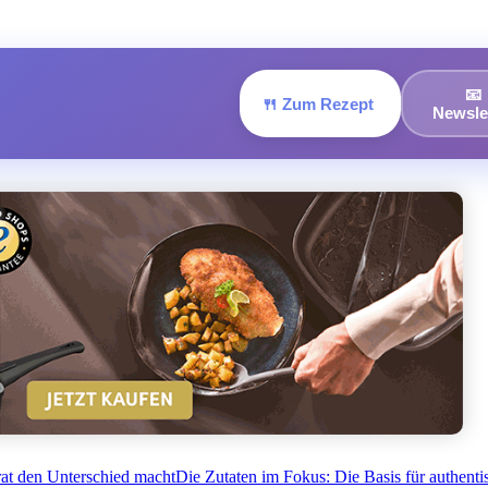
📧
🍴 Zum Rezept
Newsle
at den Unterschied macht
Die Zutaten im Fokus: Die Basis für authenti