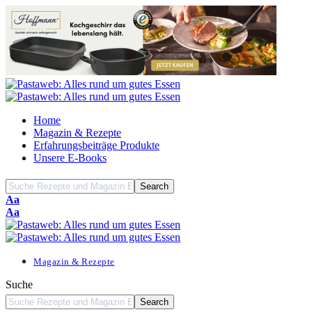
Home
Magazin & Rezepte
Erfahrungsbeiträge Produkte
Unsere E-Books
Font
Aa
Resizer
Font
Aa
Resizer
Magazin & Rezepte
Suche