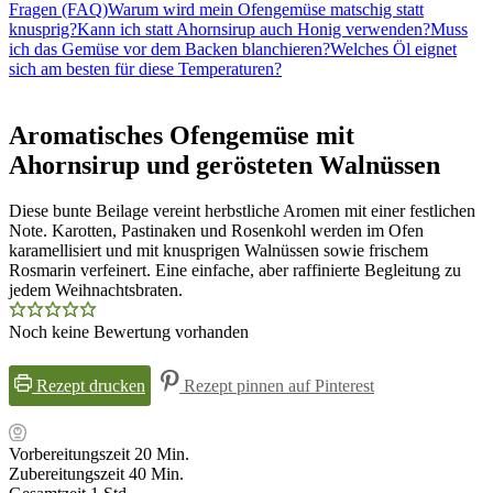
Fragen (FAQ)
Warum wird mein Ofengemüse matschig statt
knusprig?
Kann ich statt Ahornsirup auch Honig verwenden?
Muss
ich das Gemüse vor dem Backen blanchieren?
Welches Öl eignet
sich am besten für diese Temperaturen?
Aromatisches Ofengemüse mit
Ahornsirup und gerösteten Walnüssen
Diese bunte Beilage vereint herbstliche Aromen mit einer festlichen
Note. Karotten, Pastinaken und Rosenkohl werden im Ofen
karamellisiert und mit knusprigen Walnüssen sowie frischem
Rosmarin verfeinert. Eine einfache, aber raffinierte Begleitung zu
jedem Weihnachtsbraten.
Noch keine Bewertung vorhanden
Rezept drucken
Rezept pinnen auf Pinterest
Minuten
Vorbereitungszeit
20
Min.
Minuten
Zubereitungszeit
40
Min.
Stunde