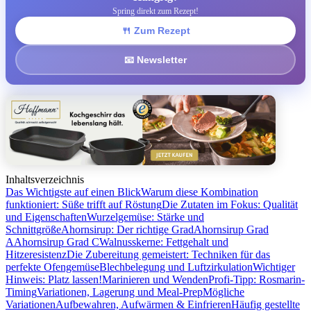
Spring direkt zum Rezept!
🍴 Zum Rezept
📧 Newsletter
Inhaltsverzeichnis
Das Wichtigste auf einen Blick
Warum diese Kombination
funktioniert: Süße trifft auf Röstung
Die Zutaten im Fokus: Qualität
und Eigenschaften
Wurzelgemüse: Stärke und
Schnittgröße
Ahornsirup: Der richtige Grad
Ahornsirup Grad
A
Ahornsirup Grad C
Walnusskerne: Fettgehalt und
Hitzeresistenz
Die Zubereitung gemeistert: Techniken für das
perfekte Ofengemüse
Blechbelegung und Luftzirkulation
Wichtiger
Hinweis: Platz lassen!
Marinieren und Wenden
Profi-Tipp: Rosmarin-
Timing
Variationen, Lagerung und Meal-Prep
Mögliche
Variationen
Aufbewahren, Aufwärmen & Einfrieren
Häufig gestellte