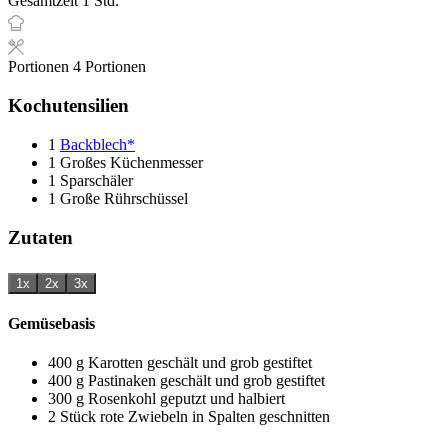
Gesamtzeit
1
Std.
Portionen
4
Portionen
Kochutensilien
1
Backblech*
1 Großes Küchenmesser
1 Sparschäler
1 Große Rührschüssel
Zutaten
1x
2x
3x
Gemüsebasis
400
g
Karotten
geschält und grob gestiftet
400
g
Pastinaken
geschält und grob gestiftet
300
g
Rosenkohl
geputzt und halbiert
2
Stück
rote Zwiebeln
in Spalten geschnitten