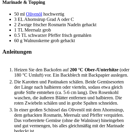
Marinade & Topping
50
ml
Olivenöl
hochwertig
3
EL
Ahornsirup
Grad A oder C
2
Zweige
frischer Rosmarin
Nadeln gehackt
1
TL
Meersalz
grob
0.5
TL
schwarzer Pfeffer
frisch gemahlen
60
g
Walnusskerne
grob gehackt
Anleitungen
Heizen Sie den Backofen auf
200 °C Ober-/Unterhitze
(oder
180 °C Umluft) vor. Ein Backblech mit Backpapier auslegen.
Die Karotten und Pastinaken schälen. Beide Gemüsesorten
der Länge nach halbieren oder vierteln, sodass etwa gleich
große Stifte entstehen (ca. 5-6 cm lang). Den Rosenkohl
waschen, die äußeren Blätter entfernen und halbieren. Die
roten Zwiebeln schälen und in grobe Spalten schneiden.
In einer großen Schüssel das Olivenöl mit dem Ahornsirup,
dem gehackten Rosmarin, Meersalz und Pfeffer verquirlen.
Das vorbereitete Gemüse (ohne die Walnüsse) hineingeben
und gut vermengen, bis alles gleichmäßig mit der Marinade
bedeckt ist.