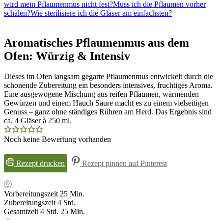
wird mein Pflaumenmus nicht fest?
Muss ich die Pflaumen vorher
schälen?
Wie sterilisiere ich die Gläser am einfachsten?
Aromatisches Pflaumenmus aus dem
Ofen: Würzig & Intensiv
Dieses im Ofen langsam gegarte Pflaumenmus entwickelt durch die
schonende Zubereitung ein besonders intensives, fruchtiges Aroma.
Eine ausgewogene Mischung aus reifen Pflaumen, wärmenden
Gewürzen und einem Hauch Säure macht es zu einem vielseitigen
Genuss – ganz ohne ständiges Rühren am Herd. Das Ergebnis sind
ca. 4 Gläser à 250 ml.
Noch keine Bewertung vorhanden
Rezept drucken
Rezept pinnen auf Pinterest
Minuten
Vorbereitungszeit
25
Min.
Stunden
Zubereitungszeit
4
Std.
Stunden
Minuten
Gesamtzeit
4
Std.
25
Min.