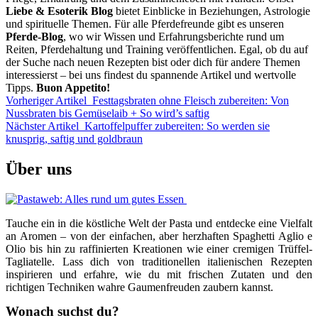
Liebe & Esoterik Blog
bietet Einblicke in Beziehungen, Astrologie
und spirituelle Themen. Für alle Pferdefreunde gibt es unseren
Pferde-Blog
, wo wir Wissen und Erfahrungsberichte rund um
Reiten, Pferdehaltung und Training veröffentlichen. Egal, ob du auf
der Suche nach neuen Rezepten bist oder dich für andere Themen
interessierst – bei uns findest du spannende Artikel und wertvolle
Tipps.
Buon Appetito!
Vorheriger Artikel
Festtagsbraten ohne Fleisch zubereiten: Von
Nussbraten bis Gemüselaib + So wird’s saftig
Nächster Artikel
Kartoffelpuffer zubereiten: So werden sie
knusprig, saftig und goldbraun
Über uns
Tauche ein in die köstliche Welt der Pasta und entdecke eine Vielfalt
an Aromen – von der einfachen, aber herzhaften Spaghetti Aglio e
Olio bis hin zu raffinierten Kreationen wie einer cremigen Trüffel-
Tagliatelle. Lass dich von traditionellen italienischen Rezepten
inspirieren und erfahre, wie du mit frischen Zutaten und den
richtigen Techniken wahre Gaumenfreuden zaubern kannst.
Wonach suchst du?