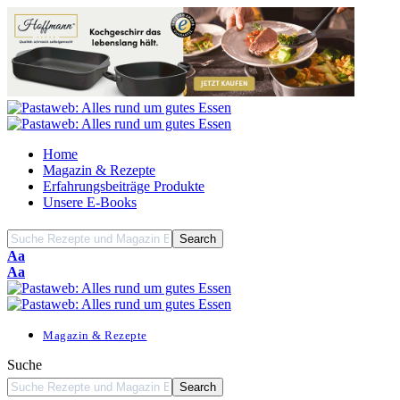
Home
Magazin & Rezepte
Erfahrungsbeiträge Produkte
Unsere E-Books
Font
Aa
Resizer
Font
Aa
Resizer
Magazin & Rezepte
Suche