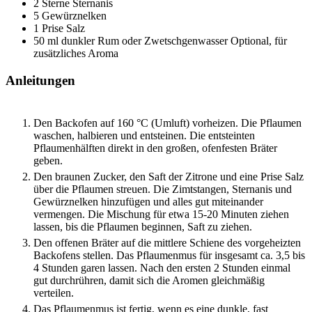
2
Sterne
Sternanis
5
Gewürznelken
1
Prise
Salz
50
ml
dunkler Rum oder Zwetschgenwasser
Optional, für
zusätzliches Aroma
Anleitungen
Den Backofen auf 160 °C (Umluft) vorheizen. Die Pflaumen
waschen, halbieren und entsteinen. Die entsteinten
Pflaumenhälften direkt in den großen, ofenfesten Bräter
geben.
Den braunen Zucker, den Saft der Zitrone und eine Prise Salz
über die Pflaumen streuen. Die Zimtstangen, Sternanis und
Gewürznelken hinzufügen und alles gut miteinander
vermengen. Die Mischung für etwa 15-20 Minuten ziehen
lassen, bis die Pflaumen beginnen, Saft zu ziehen.
Den offenen Bräter auf die mittlere Schiene des vorgeheizten
Backofens stellen. Das Pflaumenmus für insgesamt ca. 3,5 bis
4 Stunden garen lassen. Nach den ersten 2 Stunden einmal
gut durchrühren, damit sich die Aromen gleichmäßig
verteilen.
Das Pflaumenmus ist fertig, wenn es eine dunkle, fast