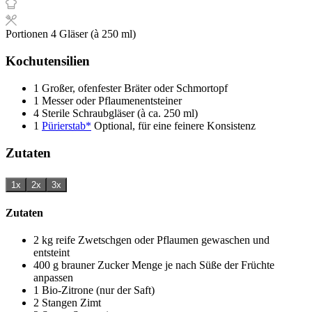
Portionen
4
Gläser (à 250 ml)
Kochutensilien
1 Großer, ofenfester Bräter oder Schmortopf
1 Messer oder Pflaumenentsteiner
4 Sterile Schraubgläser (à ca. 250 ml)
1
Pürierstab*
Optional, für eine feinere Konsistenz
Zutaten
1x
2x
3x
Zutaten
2
kg
reife Zwetschgen oder Pflaumen
gewaschen und
entsteint
400
g
brauner Zucker
Menge je nach Süße der Früchte
anpassen
1
Bio-Zitrone (nur der Saft)
2
Stangen
Zimt