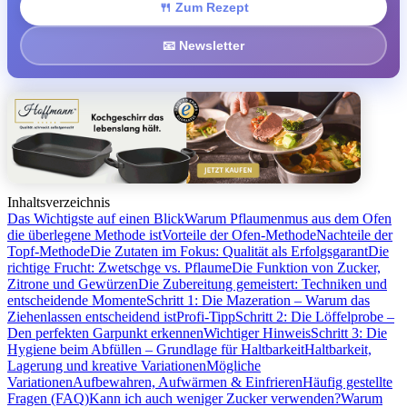
🍴 Zum Rezept
📧 Newsletter
Inhaltsverzeichnis
Das Wichtigste auf einen Blick
Warum Pflaumenmus aus dem Ofen
die überlegene Methode ist
Vorteile der Ofen-Methode
Nachteile der
Topf-Methode
Die Zutaten im Fokus: Qualität als Erfolgsgarant
Die
richtige Frucht: Zwetschge vs. Pflaume
Die Funktion von Zucker,
Zitrone und Gewürzen
Die Zubereitung gemeistert: Techniken und
entscheidende Momente
Schritt 1: Die Mazeration – Warum das
Ziehenlassen entscheidend ist
Profi-Tipp
Schritt 2: Die Löffelprobe –
Den perfekten Garpunkt erkennen
Wichtiger Hinweis
Schritt 3: Die
Hygiene beim Abfüllen – Grundlage für Haltbarkeit
Haltbarkeit,
Lagerung und kreative Variationen
Mögliche
Variationen
Aufbewahren, Aufwärmen & Einfrieren
Häufig gestellte
Fragen (FAQ)
Kann ich auch weniger Zucker verwenden?
Warum