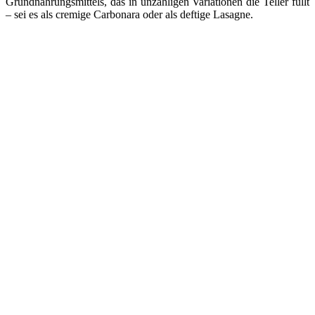
Grundnahrungsmittels, das in unzähligen Variationen die Teller füllt
– sei es als cremige Carbonara oder als deftige Lasagne.