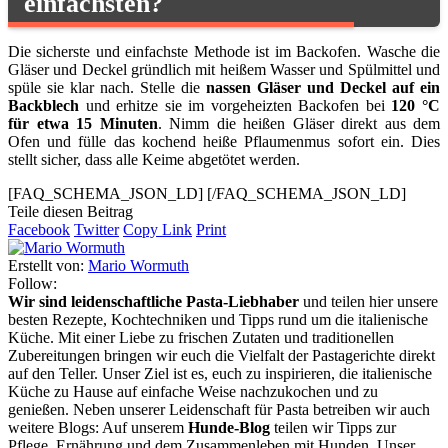
einfachsten?
Die sicherste und einfachste Methode ist im Backofen. Wasche die
Gläser und Deckel gründlich mit heißem Wasser und Spülmittel und
spüle sie klar nach. Stelle die
nassen Gläser und Deckel auf ein
Backblech
und erhitze sie im vorgeheizten Backofen bei
120 °C
für etwa 15 Minuten
. Nimm die heißen Gläser direkt aus dem
Ofen und fülle das kochend heiße Pflaumenmus sofort ein. Dies
stellt sicher, dass alle Keime abgetötet werden.
[FAQ_SCHEMA_JSON_LD]
[/FAQ_SCHEMA_JSON_LD]
Teile diesen Beitrag
Facebook
Twitter
Copy Link
Print
Erstellt von:
Mario Wormuth
Follow:
Wir sind leidenschaftliche Pasta-Liebhaber
und teilen hier unsere
besten Rezepte, Kochtechniken und Tipps rund um die italienische
Küche. Mit einer Liebe zu frischen Zutaten und traditionellen
Zubereitungen bringen wir euch die Vielfalt der Pastagerichte direkt
auf den Teller. Unser Ziel ist es, euch zu inspirieren, die italienische
Küche zu Hause auf einfache Weise nachzukochen und zu
genießen. Neben unserer Leidenschaft für Pasta betreiben wir auch
weitere Blogs: Auf unserem
Hunde-Blog
teilen wir Tipps zur
Pflege, Ernährung und dem Zusammenleben mit Hunden. Unser