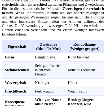
Obwohl die Begriffe oft synonym verwendet werden, gibt es einen
entscheidenden Unterschied
zwischen Pflaumen und Zwetschgen.
Für ein dichtes, aromatisches Mus sind
Zwetschgen die technisch
bessere Wahl
. Ihr festeres Fruchtfleisch, der höhere Pektingehalt
und der geringere Wasseranteil sorgen für eine natürliche Bindung
und eine intensivere Konzentration der Aromen während des
Garens. Die Verwendung von wässrigen Tafel-Pflaumen würde die
Garzeit erheblich verlängern und zu einem weniger intensiven
Ergebnis führen.
Zwetschge
Rundpflaume
Eigenschaft
(Ideal für Mus)
(Weniger geeignet)
Form
Länglich, oval
Rund bis oval
Sehr gut, löst sich
Steinlöslichkeit
leicht vom
Mittel bis schlecht
Fleisch
Wassergehalt
Niedriger
Höher
Fruchtfleisch
Fest, würzig
Weich, saftig
Wird von Natur
Benötigt längere
Konsequenz
aus dick und
Kochzeit, wird