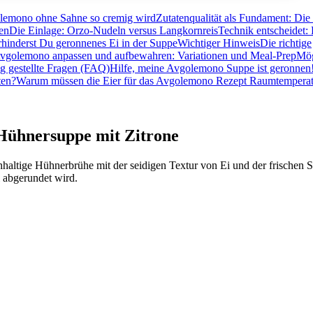
lemono ohne Sahne so cremig wird
Zutatenqualität als Fundament: Die 
nen
Die Einlage: Orzo-Nudeln versus Langkornreis
Technik entscheidet:
hinderst Du geronnenes Ei in der Suppe
Wichtiger Hinweis
Die richtige
vgolemono anpassen und aufbewahren: Variationen und Meal-Prep
Mög
g gestellte Fragen (FAQ)
Hilfe, meine Avgolemono Suppe ist geronnen
ten?
Warum müssen die Eier für das Avgolemono Rezept Raumtemperat
Hühnersuppe mit Zitrone
haltige Hühnerbrühe mit der seidigen Textur von Ei und der frischen 
l abgerundet wird.