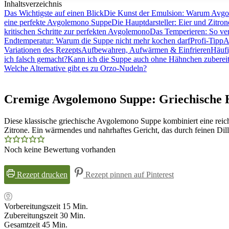
Inhaltsverzeichnis
Das Wichtigste auf einen Blick
Die Kunst der Emulsion: Warum Avgo
eine perfekte Avgolemono Suppe
Die Hauptdarsteller: Eier und Zitro
kritischen Schritte zur perfekten Avgolemono
Das Temperieren: So ver
Endtemperatur: Warum die Suppe nicht mehr kochen darf
Profi-Tipp
A
Variationen des Rezepts
Aufbewahren, Aufwärmen & Einfrieren
Häufi
ich falsch gemacht?
Kann ich die Suppe auch ohne Hähnchen zuberei
Welche Alternative gibt es zu Orzo-Nudeln?
Cremige Avgolemono Suppe: Griechische 
Diese klassische griechische Avgolemono Suppe kombiniert eine reich
Zitrone. Ein wärmendes und nahrhaftes Gericht, das durch feinen Dil
Noch keine Bewertung vorhanden
Rezept drucken
Rezept pinnen auf Pinterest
Minuten
Vorbereitungszeit
15
Min.
Minuten
Zubereitungszeit
30
Min.
Minuten
Gesamtzeit
45
Min.