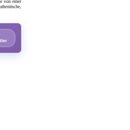
pe von einer
uthentische,
tter