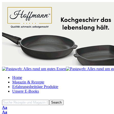
Home
Magazin & Rezepte
Erfahrungsbeiträge Produkte
Unsere E-Books
Font
Aa
Resizer
Font
Aa