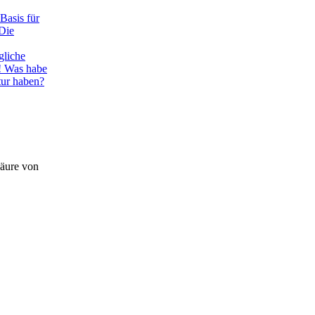
Basis für
 Die
liche
! Was habe
ur haben?
Säure von