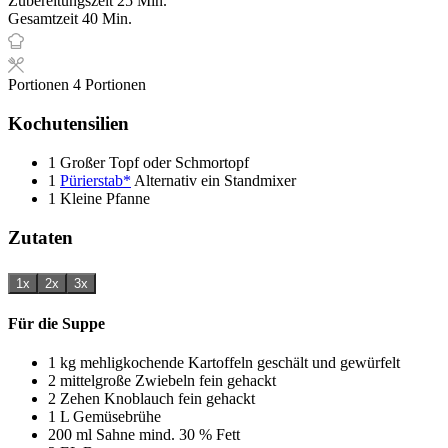
Zubereitungszeit
25
Min.
Minuten
Gesamtzeit
40
Min.
Portionen
4
Portionen
Kochutensilien
1 Großer Topf oder Schmortopf
1
Pürierstab*
Alternativ ein Standmixer
1 Kleine Pfanne
Zutaten
1x
2x
3x
Für die Suppe
1
kg
mehligkochende Kartoffeln
geschält und gewürfelt
2
mittelgroße Zwiebeln
fein gehackt
2
Zehen
Knoblauch
fein gehackt
1
L
Gemüsebrühe
200
ml
Sahne
mind. 30 % Fett