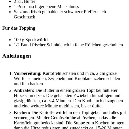
2
EL
Butter
1
Prise
frisch geriebene Muskatnuss
Salz und frisch gemahlener schwarzer Pfeffer
nach
Geschmack
Für das Topping
100
g
Speckwürfel
1/2
Bund
frischer Schnittlauch
in feine Röllchen geschnitten
Anleitungen
Vorbereitung:
Kartoffeln schälen und in ca. 2 cm große
Würfel schneiden. Zwiebeln und Knoblauchzehen schälen
und fein hacken.
Anbraten:
Die Butter in einem großen Topf bei mittlerer
Hitze schmelzen. Die gehackten Zwiebeln hinzufügen und
glasig dünsten, ca. 3-4 Minuten. Den Knoblauch dazugeben
und eine weitere Minute mitdünsten, bis er duftet.
Kochen:
Die Kartoffelwürfel in den Topf geben und alles gut
vermengen. Mit der Gemüsebrühe ablöschen, sodass die
Kartoffeln gut bedeckt sind. Die Suppe zum Kochen bringen,
dann die Hitze reduzieren und zugedeckt ca. 15-20 Minuten