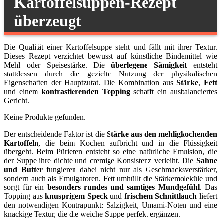
Kartoffelsuppen-Rezept
überzeugt
Die Qualität einer Kartoffelsuppe steht und fällt mit ihrer Textur.
Dieses Rezept verzichtet bewusst auf künstliche Bindemittel wie
Mehl oder Speisestärke. Die
überlegene Sämigkeit
entsteht
stattdessen durch die gezielte Nutzung der physikalischen
Eigenschaften der Hauptzutat. Die Kombination aus
Stärke
,
Fett
und einem
kontrastierenden Topping
schafft ein ausbalanciertes
Gericht.
Keine Produkte gefunden.
Der entscheidende Faktor ist die
Stärke aus den mehligkochenden
Kartoffeln
, die beim Kochen aufbricht und in die Flüssigkeit
übergeht. Beim Pürieren entsteht so eine natürliche Emulsion, die
der Suppe ihre dichte und cremige Konsistenz verleiht. Die
Sahne
und Butter
fungieren dabei nicht nur als Geschmacksverstärker,
sondern auch als Emulgatoren. Fett umhüllt die Stärkemoleküle und
sorgt für ein
besonders rundes und samtiges Mundgefühl
. Das
Topping aus
knusprigem Speck
und
frischem Schnittlauch
liefert
den notwendigen Kontrapunkt: Salzigkeit, Umami-Noten und eine
knackige Textur, die die weiche Suppe perfekt ergänzen.