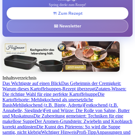
Spring direkt zum Rezept!
🍴 Zum Rezept
📧 Newsletter
Inhaltsverzeichnis
Das Wichtigste auf einen Blick
Das Geheimnis der Cremigkeit:
Warum dieses Kartoffelsuppen-Rezept überzeugt
Zutaten-Wissen:
Die richtige Wahl für eine perfekte Kartoffelsuppe
Die
Kartoffelsorte: Mehligkochend als unersetzliche
Basis
Mehligkochend (z.B. Bintje, Adretta)
Festkochend (z.B.
Annabelle, Sieglinde)
Fett und Würze: Die Rolle von Sahne, Butter
und Muskatnuss
Die Zubereitung gemeistert: Techniken für eine
makellose Suppe
Der Aromen-Grundstein: Zwiebeln und Knoblauch
korrekt andünsten
Die Kunst des Pürierens: So wird die Suppe
samtig, nicht klebrig
Wichtiger Hinweis
Profi-Tipp
Anpassungen und