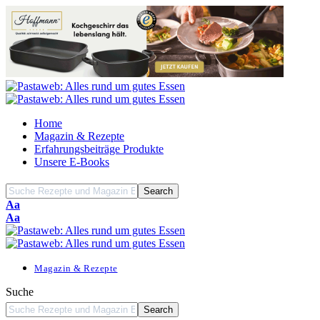
Home
Magazin & Rezepte
Erfahrungsbeiträge Produkte
Unsere E-Books
Font
Aa
Resizer
Font
Aa
Resizer
Magazin & Rezepte
Suche