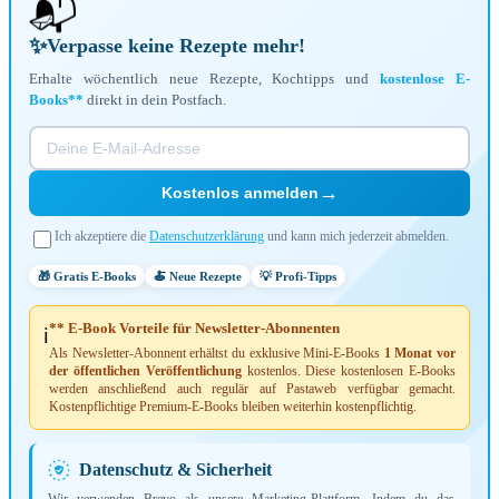
📬
✨
Verpasse keine Rezepte mehr!
Erhalte wöchentlich neue Rezepte, Kochtipps und
kostenlose E-
Books**
direkt in dein Postfach.
→
Kostenlos anmelden
Ich akzeptiere die
Datenschutzerklärung
und kann mich jederzeit abmelden.
🎁 Gratis E-Books
🍝 Neue Rezepte
💡 Profi-Tipps
** E-Book Vorteile für Newsletter-Abonnenten
ℹ️
Als Newsletter-Abonnent erhältst du exklusive Mini-E-Books
1 Monat vor
der öffentlichen Veröffentlichung
kostenlos. Diese kostenlosen E-Books
werden anschließend auch regulär auf Pastaweb verfügbar gemacht.
Kostenpflichtige Premium-E-Books bleiben weiterhin kostenpflichtig.
Datenschutz & Sicherheit
Wir verwenden Brevo als unsere Marketing-Plattform. Indem du das