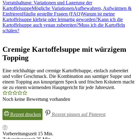
Vorratshaltung: Variationen und Lagerung der
Kartoffelsuppe
Mögliche Variationen
Aufbewahren, Aufwärmen &
Einfrieren
Häufig gestellte Fragen (FAQ)
Warum ist meine
Kartoffelsuppe klebrig oder leimartig geworden?
Kann ich die
Kartoffelsuppe auch vegan zubereiten?
Muss ich die Kartoffeln
schälen?
Cremige Kartoffelsuppe mit würzigem
Topping
Eine reichhaltige und cremige Kartoffelsuppe, einfach zubereitet
und voller Geschmack. Die Kombination aus samtiger Suppe und
einem Topping aus knusprigem Speck und frischen Kräutern macht
sie zu einem wärmenden Hauptgericht für jede Jahreszeit.
Noch keine Bewertung vorhanden
Rezept drucken
Rezept pinnen auf Pinterest
Minuten
Vorbereitungszeit
15
Min.
Minuten