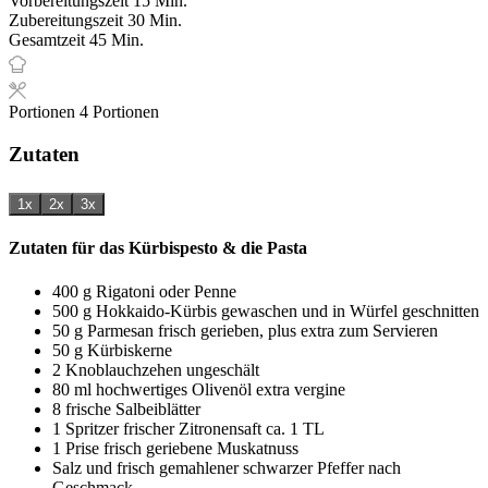
Vorbereitungszeit
15
Min.
Minuten
Zubereitungszeit
30
Min.
Minuten
Gesamtzeit
45
Min.
Portionen
4
Portionen
Zutaten
1x
2x
3x
Zutaten für das Kürbispesto & die Pasta
400
g
Rigatoni oder Penne
500
g
Hokkaido-Kürbis
gewaschen und in Würfel geschnitten
50
g
Parmesan
frisch gerieben, plus extra zum Servieren
50
g
Kürbiskerne
2
Knoblauchzehen
ungeschält
80
ml
hochwertiges Olivenöl extra vergine
8
frische Salbeiblätter
1
Spritzer
frischer Zitronensaft
ca. 1 TL
1
Prise
frisch geriebene Muskatnuss
Salz und frisch gemahlener schwarzer Pfeffer
nach
Geschmack