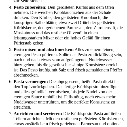
zur Seite stellen.
Pesto zubereiten:
Den gerösteten Kürbis aus dem Ofen
nehmen. Die weichen Knoblauchzehen aus der Schale
drücken. Den Kürbis, den gerösteten Knoblauch, die
knusprigen Salbeiblätter, etwa zwei Drittel der gerösteten
Kürbiskerne, den geriebenen Parmesan, den Zitronensaft, die
Muskatnuss und das restliche Olivenöl in einen
leistungsstarken Mixer oder ein hohes Gefäß für einen
Pürierstab geben.
Pesto mixen und abschmecken:
Alles zu einem feinen,
cremigen Pesto pürieren. Sollte das Pesto zu dickflüssig sein,
nach und nach etwas vom aufgefangenen Nudelwasser
hinzugeben, bis die gewünschte sämige Konsistenz erreicht
ist. Das Pesto kräftig mit Salz und frisch gemahlenem Pfeffer
abschmecken.
Pasta vermengen:
Die abgegossene, heiße Pasta direkt in
den Topf zurückgeben. Das fertige Kürbispesto hinzufügen
und alles gründlich vermischen, bis jede Nudel von der
cremigen Sauce umhüllt ist. Falls nötig, noch etwas mehr
Nudelwasser unterrühren, um die perfekte Konsistenz zu
erreichen.
Anrichten und servieren:
Die Kürbispesto Pasta auf tiefen
Tellern anrichten. Mit den restlichen gerösteten Kürbiskernen,
etwas zusätzlichem frisch geriebenen Parmesan und optional