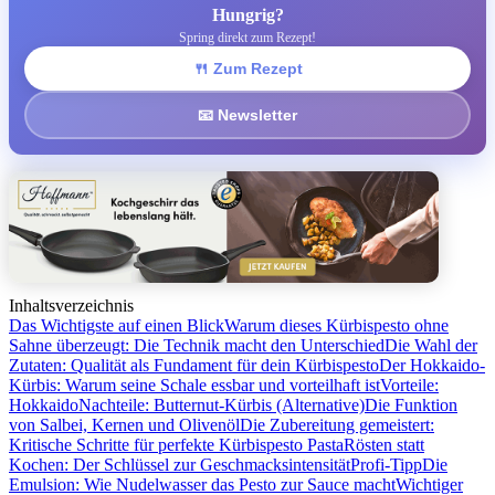
Hungrig?
Spring direkt zum Rezept!
🍴 Zum Rezept
📧 Newsletter
Inhaltsverzeichnis
Das Wichtigste auf einen Blick
Warum dieses Kürbispesto ohne
Sahne überzeugt: Die Technik macht den Unterschied
Die Wahl der
Zutaten: Qualität als Fundament für dein Kürbispesto
Der Hokkaido-
Kürbis: Warum seine Schale essbar und vorteilhaft ist
Vorteile:
Hokkaido
Nachteile: Butternut-Kürbis (Alternative)
Die Funktion
von Salbei, Kernen und Olivenöl
Die Zubereitung gemeistert:
Kritische Schritte für perfekte Kürbispesto Pasta
Rösten statt
Kochen: Der Schlüssel zur Geschmacksintensität
Profi-Tipp
Die
Emulsion: Wie Nudelwasser das Pesto zur Sauce macht
Wichtiger