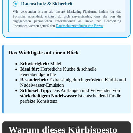
Datenschutz & Sicherheit
Wir verwenden Brevo als unsere Marketing-Plattform. Indem du das
Formular absendest, erklärst du dich einverstanden, dass die von dir
angegebenen persönlichen Informationen an Brevo zur Bearbeitung
übertragen werden gemäß den
Datenschutzrichtlinien von Brevo
.
Das Wichtigste auf einen Blick
Schwierigkeit:
Mittel
Ideal für:
Herbstliche Küche & schnelle
Feierabendgerichte
Besonderheit:
Extra sämig durch gerösteten Kürbis und
Nudelwasser-Emulsion
Schlüssel-Tipp:
Das Auffangen und Verwenden von
stärkehaltigem Nudelwasser
ist entscheidend für die
perfekte Konsistenz.
Warum dieses Kürbispesto