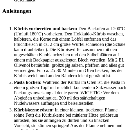
Anleitungen
Kürbis vorbereiten und backen:
Den Backofen auf 200°C
(Umluft 180°C) vorheizen. Den Hokkaido-Kürbis waschen,
halbieren, die Kerne mit einem Löffel entfernen und das
Fruchtfleisch in ca. 2 cm große Würfel schneiden (die Schale
kann dranbleiben). Die Kürbiswürfel zusammen mit den
ungeschälten Knoblauchzehen und den Salbeiblättern auf
einem mit Backpapier ausgelegten Blech verteilen. Mit 2 EL
Olivenöl beträufeln, großzügig salzen, pfeffern und alles gut
vermengen. Für ca. 25-30 Minuten im Ofen backen, bis der
Kürbis weich und an den Rändern leicht gebräunt ist.
Pasta kochen:
Während der Kürbis im Ofen ist, die Pasta in
einem großen Topf mit reichlich kochendem Salzwasser nach
Packungsanweisung al dente garen. WICHTIG: Vor dem
Abgießen unbedingt ca. 200 ml des stärkehaltigen
Nudelwassers auffangen und beiseitestellen.
Kürbiskerne rösten:
In einer kleinen, trockenen Pfanne
(ohne Fett) die Kürbiskerne bei mittlerer Hitze goldbraun
anrösten, bis sie anfangen zu duften und zu knacken.
Vorsicht, sie können springen! Aus der Pfanne nehmen und