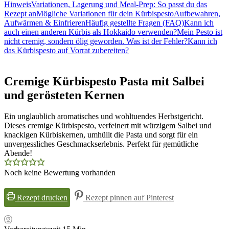
Hinweis
Variationen, Lagerung und Meal-Prep: So passt du das
Rezept an
Mögliche Variationen für dein Kürbispesto
Aufbewahren,
Aufwärmen & Einfrieren
Häufig gestellte Fragen (FAQ)
Kann ich
auch einen anderen Kürbis als Hokkaido verwenden?
Mein Pesto ist
nicht cremig, sondern ölig geworden. Was ist der Fehler?
Kann ich
das Kürbispesto auf Vorrat zubereiten?
Cremige Kürbispesto Pasta mit Salbei
und gerösteten Kernen
Ein unglaublich aromatisches und wohltuendes Herbstgericht.
Dieses cremige Kürbispesto, verfeinert mit würzigem Salbei und
knackigen Kürbiskernen, umhüllt die Pasta und sorgt für ein
unvergessliches Geschmackserlebnis. Perfekt für gemütliche
Abende!
Noch keine Bewertung vorhanden
Rezept drucken
Rezept pinnen auf Pinterest
Minuten