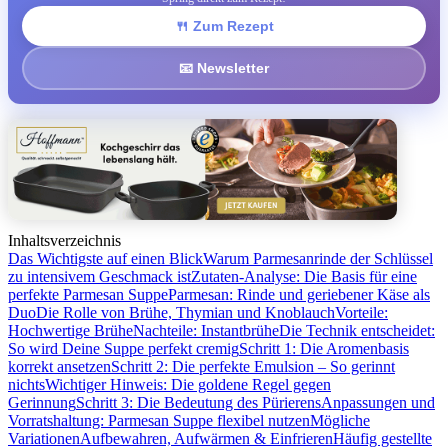
🍴 Zum Rezept
📧 Newsletter
Inhaltsverzeichnis
Das Wichtigste auf einen Blick
Warum Parmesanrinde der Schlüssel
zu intensivem Geschmack ist
Zutaten-Analyse: Die Basis für eine
perfekte Parmesan Suppe
Parmesan: Rinde und geriebener Käse als
Duo
Die Rolle von Brühe, Thymian und Knoblauch
Vorteile:
Hochwertige Brühe
Nachteile: Instantbrühe
Die Technik entscheidet:
So wird Deine Suppe perfekt cremig
Schritt 1: Die Aromenbasis
korrekt ansetzen
Schritt 2: Die perfekte Emulsion – So gerinnt
nichts
Wichtiger Hinweis: Die goldene Regel gegen
Gerinnung
Schritt 3: Die Bedeutung des Pürierens
Anpassungen und
Vorratshaltung: Parmesan Suppe flexibel nutzen
Mögliche
Variationen
Aufbewahren, Aufwärmen & Einfrieren
Häufig gestellte