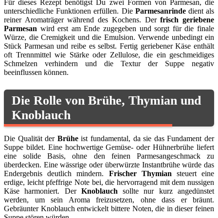
Für dieses Rezept benötigst Du zwei Formen von Parmesan, die
unterschiedliche Funktionen erfüllen. Die
Parmesanrinde
dient als
reiner Aromaträger während des Kochens. Der
frisch geriebene
Parmesan
wird erst am Ende zugegeben und sorgt für die finale
Würze, die Cremigkeit und die Emulsion. Verwende unbedingt ein
Stück Parmesan und reibe es selbst. Fertig geriebener Käse enthält
oft Trennmittel wie Stärke oder Zellulose, die ein geschmeidiges
Schmelzen verhindern und die Textur der Suppe negativ
beeinflussen können.
Die Rolle von Brühe, Thymian und
Knoblauch
Die Qualität der
Brühe
ist fundamental, da sie das Fundament der
Suppe bildet. Eine hochwertige Gemüse- oder Hühnerbrühe liefert
eine solide Basis, ohne den feinen Parmesangeschmack zu
überdecken. Eine wässrige oder überwürzte Instantbrühe würde das
Endergebnis deutlich mindern.
Frischer Thymian
steuert eine
erdige, leicht pfeffrige Note bei, die hervorragend mit dem nussigen
Käse harmoniert. Der
Knoblauch
sollte nur kurz angedünstet
werden, um sein Aroma freizusetzen, ohne dass er bräunt.
Gebräunter Knoblauch entwickelt bittere Noten, die in dieser feinen
Suppe stören würden.