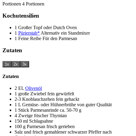
Portionen
4
Portionen
Kochutensilien
1 Großer Topf oder Dutch Oven
1
Pürierstab*
Alternativ ein Standmixer
1 Feine Reibe
Für den Parmesan
Zutaten
1x
2x
3x
Zutaten
2
EL
Olivenöl
1
große Zwiebel
fein gewürfelt
2-3
Knoblauchzehen
fein gehackt
1
L
Gemüse- oder Hühnerbrühe
von guter Qualität
1
Stück
Parmesanrinde
ca. 50-70 g
4
Zweige
frischer Thymian
150
ml
Schlagsahne
100
g
Parmesan
frisch gerieben
Salz und frisch gemahlener schwarzer Pfeffer
nach