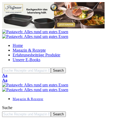
Home
Magazin & Rezepte
Erfahrungsbeiträge Produkte
Unsere E-Books
Font
Aa
Resizer
Font
Aa
Resizer
Magazin & Rezepte
Suche