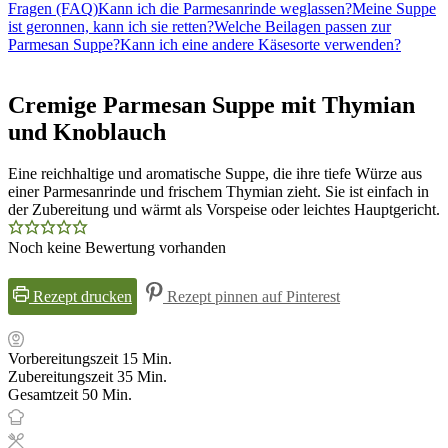
Fragen (FAQ)
Kann ich die Parmesanrinde weglassen?
Meine Suppe
ist geronnen, kann ich sie retten?
Welche Beilagen passen zur
Parmesan Suppe?
Kann ich eine andere Käsesorte verwenden?
Cremige Parmesan Suppe mit Thymian
und Knoblauch
Eine reichhaltige und aromatische Suppe, die ihre tiefe Würze aus
einer Parmesanrinde und frischem Thymian zieht. Sie ist einfach in
der Zubereitung und wärmt als Vorspeise oder leichtes Hauptgericht.
Noch keine Bewertung vorhanden
Rezept drucken
Rezept pinnen auf Pinterest
Minuten
Vorbereitungszeit
15
Min.
Minuten
Zubereitungszeit
35
Min.
Minuten
Gesamtzeit
50
Min.