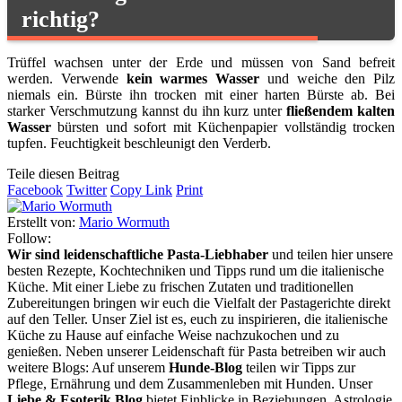
richtig?
Trüffel wachsen unter der Erde und müssen von Sand befreit
werden. Verwende
kein warmes Wasser
und weiche den Pilz
niemals ein. Bürste ihn trocken mit einer harten Bürste ab. Bei
starker Verschmutzung kannst du ihn kurz unter
fließendem kalten
Wasser
bürsten und sofort mit Küchenpapier vollständig trocken
tupfen. Feuchtigkeit beschleunigt den Verderb.
Teile diesen Beitrag
Facebook
Twitter
Copy Link
Print
Erstellt von:
Mario Wormuth
Follow:
Wir sind leidenschaftliche Pasta-Liebhaber
und teilen hier unsere
besten Rezepte, Kochtechniken und Tipps rund um die italienische
Küche. Mit einer Liebe zu frischen Zutaten und traditionellen
Zubereitungen bringen wir euch die Vielfalt der Pastagerichte direkt
auf den Teller. Unser Ziel ist es, euch zu inspirieren, die italienische
Küche zu Hause auf einfache Weise nachzukochen und zu
genießen. Neben unserer Leidenschaft für Pasta betreiben wir auch
weitere Blogs: Auf unserem
Hunde-Blog
teilen wir Tipps zur
Pflege, Ernährung und dem Zusammenleben mit Hunden. Unser
Liebe & Esoterik Blog
bietet Einblicke in Beziehungen, Astrologie