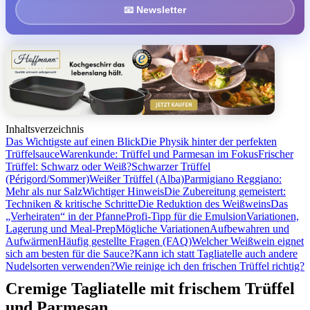
📧 Newsletter
Inhaltsverzeichnis
Das Wichtigste auf einen Blick
Die Physik hinter der perfekten
Trüffelsauce
Warenkunde: Trüffel und Parmesan im Fokus
Frischer
Trüffel: Schwarz oder Weiß?
Schwarzer Trüffel
(Périgord/Sommer)
Weißer Trüffel (Alba)
Parmigiano Reggiano:
Mehr als nur Salz
Wichtiger Hinweis
Die Zubereitung gemeistert:
Techniken & kritische Schritte
Die Reduktion des Weißweins
Das
„Verheiraten“ in der Pfanne
Profi-Tipp für die Emulsion
Variationen,
Lagerung und Meal-Prep
Mögliche Variationen
Aufbewahren und
Aufwärmen
Häufig gestellte Fragen (FAQ)
Welcher Weißwein eignet
sich am besten für die Sauce?
Kann ich statt Tagliatelle auch andere
Nudelsorten verwenden?
Wie reinige ich den frischen Trüffel richtig?
Cremige Tagliatelle mit frischem Trüffel
und Parmesan