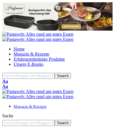
Home
Magazin & Rezepte
Erfahrungsbeiträge Produkte
Unsere E-Books
Font
Aa
Resizer
Font
Aa
Resizer
Magazin & Rezepte
Suche