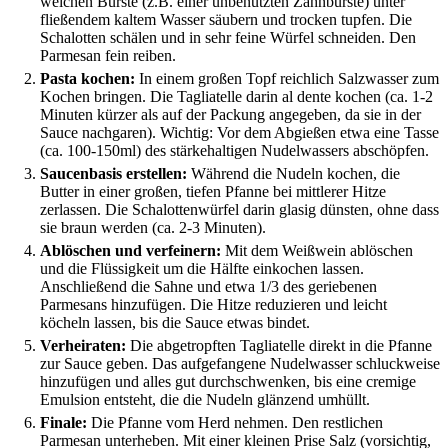
weichen Bürste (z.B. einer unbenutzten Zahnbürste) unter
fließendem kaltem Wasser säubern und trocken tupfen. Die
Schalotten schälen und in sehr feine Würfel schneiden. Den
Parmesan fein reiben.
Pasta kochen:
In einem großen Topf reichlich Salzwasser zum
Kochen bringen. Die Tagliatelle darin al dente kochen (ca. 1-2
Minuten kürzer als auf der Packung angegeben, da sie in der
Sauce nachgaren). Wichtig: Vor dem Abgießen etwa eine Tasse
(ca. 100-150ml) des stärkehaltigen Nudelwassers abschöpfen.
Saucenbasis erstellen:
Während die Nudeln kochen, die
Butter in einer großen, tiefen Pfanne bei mittlerer Hitze
zerlassen. Die Schalottenwürfel darin glasig dünsten, ohne dass
sie braun werden (ca. 2-3 Minuten).
Ablöschen und verfeinern:
Mit dem Weißwein ablöschen
und die Flüssigkeit um die Hälfte einkochen lassen.
Anschließend die Sahne und etwa 1/3 des geriebenen
Parmesans hinzufügen. Die Hitze reduzieren und leicht
köcheln lassen, bis die Sauce etwas bindet.
Verheiraten:
Die abgetropften Tagliatelle direkt in die Pfanne
zur Sauce geben. Das aufgefangene Nudelwasser schluckweise
hinzufügen und alles gut durchschwenken, bis eine cremige
Emulsion entsteht, die die Nudeln glänzend umhüllt.
Finale:
Die Pfanne vom Herd nehmen. Den restlichen
Parmesan unterheben. Mit einer kleinen Prise Salz (vorsichtig,