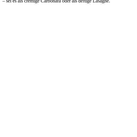
– sei es als cremige Carbonara oder als deftige Lasagne.