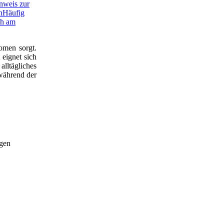
nweis zur
n
Häufig
ch am
omen sorgt.
 eignet sich
alltägliches
 während der
igen