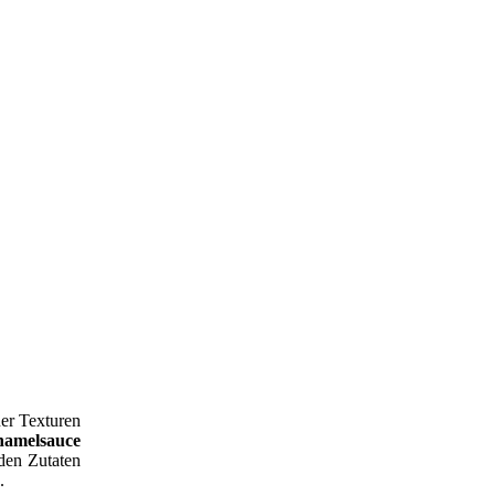
ner Texturen
hamelsauce
den Zutaten
.