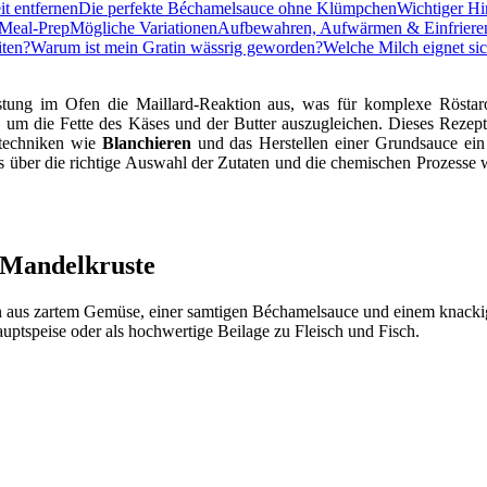
it entfernen
Die perfekte Béchamelsauce ohne Klümpchen
Wichtiger Hi
 Meal-Prep
Mögliche Variationen
Aufbewahren, Aufwärmen & Einfriere
iten?
Warum ist mein Gratin wässrig geworden?
Welche Milch eignet si
tung im Ofen die Maillard-Reaktion aus, was für komplexe Röstar
re, um die Fette des Käses und der Butter auszugleichen. Dieses Rezept
ntechniken wie
Blanchieren
und das Herstellen einer Grundsauce ein 
les über die richtige Auswahl der Zutaten und die chemischen Prozesse
 Mandelkruste
on aus zartem Gemüse, einer samtigen Béchamelsauce und einem knack
uptspeise oder als hochwertige Beilage zu Fleisch und Fisch.