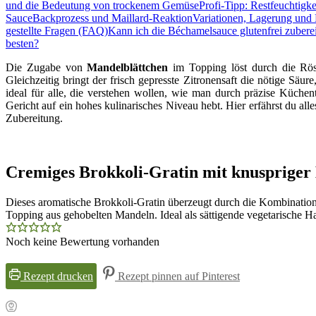
und die Bedeutung von trockenem Gemüse
Profi-Tipp: Restfeuchtigke
Sauce
Backprozess und Maillard-Reaktion
Variationen, Lagerung und
gestellte Fragen (FAQ)
Kann ich die Béchamelsauce glutenfrei zubere
besten?
Die Zugabe von
Mandelblättchen
im Topping löst durch die Rös
Gleichzeitig bringt der frisch gepresste Zitronensaft die nötige Säu
ideal für alle, die verstehen wollen, wie man durch präzise Küche
Gericht auf ein hohes kulinarisches Niveau hebt. Hier erfährst du al
Zubereitung.
Cremiges Brokkoli-Gratin mit knuspriger
Dieses aromatische Brokkoli-Gratin überzeugt durch die Kombinati
Topping aus gehobelten Mandeln. Ideal als sättigende vegetarische Ha
Noch keine Bewertung vorhanden
Rezept drucken
Rezept pinnen auf Pinterest