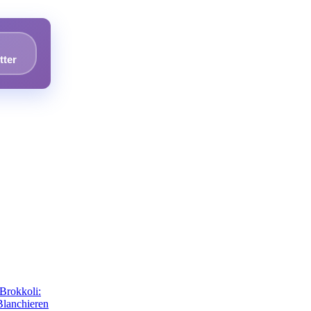
tter
Brokkoli:
Blanchieren