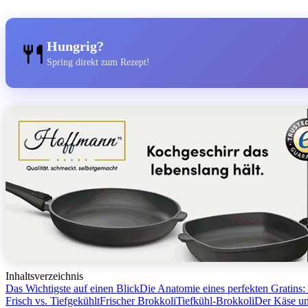
🍴
Hungrig?
Spring direkt zum Rezept!
Inhaltsverzeichnis
Das Wichtigste auf einen Blick
Die Anatomie eines perfekten Gratins:
Frisch vs. Tiefgekühlt
Frischer Brokkoli
Tiefkühl-Brokkoli
Der Käse u