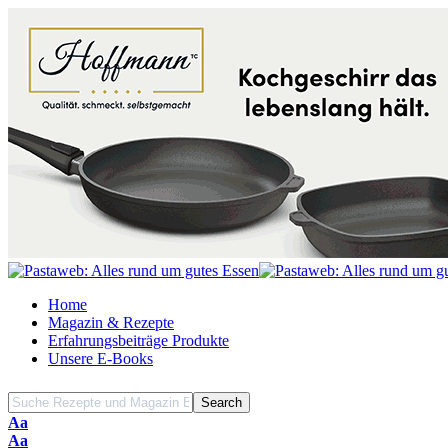
Home
Magazin & Rezepte
Erfahrungsbeiträge Produkte
Unsere E-Books
Font
Aa
Resizer
Font
Aa