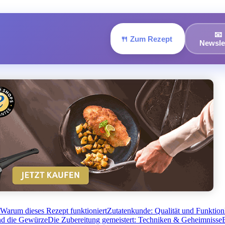
📧
🍴 Zum Rezept
Newsle
 Warum dieses Rezept funktioniert
Zutatenkunde: Qualität und Funktion
nd die Gewürze
Die Zubereitung gemeistert: Techniken & Geheimnisse