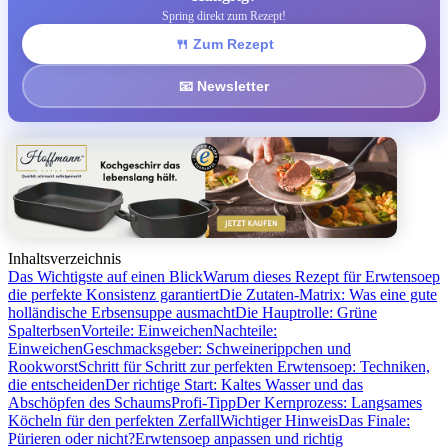
Spring direkt zum Rezept!
🍴 Zum Rezept
📧 Newsletter
Inhaltsverzeichnis
Das Wichtigste auf einen Blick
Warum dieses Rezept für Erwtensoep
die perfekte Konsistenz garantiert
Die Zutaten-Matrix: Was eine gute
holländische Erbsensuppe ausmacht
Die Hauptrolle: Grüne
Spalterbsen
Vorteile: Einweichen
Nachteile:
Einweichen
Geschmacksgeber: Schweinerippchen und
Rookworst
Schritt für Schritt zur perfekten Erwtensoep: Techniken,
die entscheiden
Der richtige Start: Kaltes Wasser und das
Abschöpfen des Schaums
Profi-Tipp
Der Kernprozess: Langsames
Köcheln für den perfekten Zerfall
Wichtiger Hinweis
Das Finale:
Pürieren oder nicht?
Erwtensoep anpassen und richtig