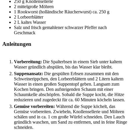
250
g
Knollensellerie
2
mittelgroße Möhren
1
Rookworst (holländische Räucherwurst)
ca. 250 g
2
Lorbeerblätter
2
L
kaltes Wasser
Salz und frisch gemahlener schwarzer Pfeffer
nach
Geschmack
Anleitungen
Vorbereitung:
Die Spalterbsen in einem Sieb unter kaltem
Wasser gründlich abspülen, bis das Wasser klar bleibt.
Suppenansatz:
Die gespülten Erbsen zusammen mit den
Schweinerippchen, den Lorbeerblättern und 2 Litern kaltem
Wasser in einen großen Suppentopf geben. Langsam zum
Kochen bringen. Den aufsteigenden Schaum mit einer
Schaumkelle abschöpfen. Sobald die Suppe kocht, die Hitze
reduzieren und zugedeckt für ca. 60 Minuten köcheln lassen.
Gemüse vorbereiten:
Während die Suppe köchelt, das
Gemüse vorbereiten. Zwiebeln, Knollensellerie und Möhren
schälen und in ca. 1 cm große Würfel schneiden. Den Lauch
gründlich waschen, um Sand zu entfernen, und in feine Ringe
schneiden.