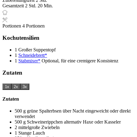
Zubereitungszeit
2
Std.
Stunden
Minuten
Gesamtzeit
2
Std.
20
Min.
Portionen
4
Portionen
Kochutensilien
1 Großer Suppentopf
1
Schneidebrett*
1
Stabmixer*
Optional, für eine cremigere Konsistenz
Zutaten
1x
2x
3x
Zutaten
500
g
grüne Spalterbsen
über Nacht eingeweicht oder direkt
verwendet
500
g
Schweinerippchen
alternativ Haxe oder Kasseler
2
mittelgroße Zwiebeln
1
Stange
Lauch