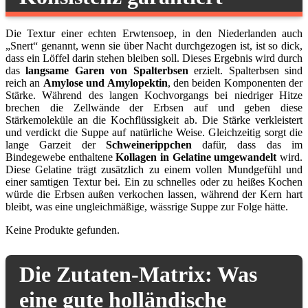
Die Textur einer echten Erwtensoep, in den Niederlanden auch
„Snert“ genannt, wenn sie über Nacht durchgezogen ist, ist so dick,
dass ein Löffel darin stehen bleiben soll. Dieses Ergebnis wird durch
das
langsame Garen von Spalterbsen
erzielt. Spalterbsen sind
reich an
Amylose und Amylopektin
, den beiden Komponenten der
Stärke. Während des langen Kochvorgangs bei niedriger Hitze
brechen die Zellwände der Erbsen auf und geben diese
Stärkemoleküle an die Kochflüssigkeit ab. Die Stärke verkleistert
und verdickt die Suppe auf natürliche Weise. Gleichzeitig sorgt die
lange Garzeit der
Schweinerippchen
dafür, dass das im
Bindegewebe enthaltene
Kollagen in Gelatine umgewandelt
wird.
Diese Gelatine trägt zusätzlich zu einem vollen Mundgefühl und
einer samtigen Textur bei. Ein zu schnelles oder zu heißes Kochen
würde die Erbsen außen verkochen lassen, während der Kern hart
bleibt, was eine ungleichmäßige, wässrige Suppe zur Folge hätte.
Keine Produkte gefunden.
Die Zutaten-Matrix: Was
eine gute holländische