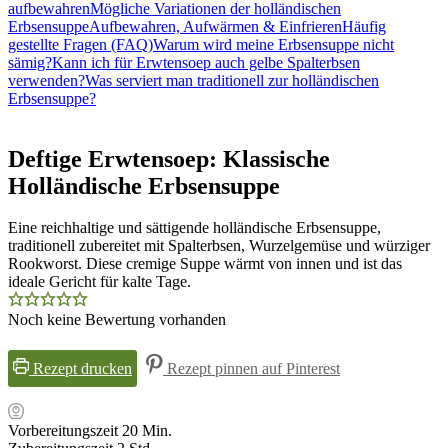
aufbewahren
Mögliche Variationen der holländischen
Erbsensuppe
Aufbewahren, Aufwärmen & Einfrieren
Häufig
gestellte Fragen (FAQ)
Warum wird meine Erbsensuppe nicht
sämig?
Kann ich für Erwtensoep auch gelbe Spalterbsen
verwenden?
Was serviert man traditionell zur holländischen
Erbsensuppe?
Deftige Erwtensoep: Klassische
Holländische Erbsensuppe
Eine reichhaltige und sättigende holländische Erbsensuppe,
traditionell zubereitet mit Spalterbsen, Wurzelgemüse und würziger
Rookworst. Diese cremige Suppe wärmt von innen und ist das
ideale Gericht für kalte Tage.
Noch keine Bewertung vorhanden
Rezept drucken
Rezept pinnen auf Pinterest
Minuten
Vorbereitungszeit
20
Min.
Stunden