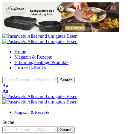
Home
Magazin & Rezepte
Erfahrungsbeiträge Produkte
Unsere E-Books
Font
Aa
Resizer
Font
Aa
Resizer
Magazin & Rezepte
Suche