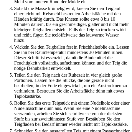
Mehl vom inneren Rand der Mulde ein.
Sobald die Masse krümelig wird, kneten Sie den Teig auf
einer leicht mit Reismehl bestreuten Arbeitsfläche mit den
Händen kräftig durch. Das Kneten sollte etwa 8 bis 10
Minuten dauern, bis ein geschmeidiger, glatter und nicht mehr
klebriger Teigballen entsteht. Falls der Teig zu trocken wirkt
und reißt, fügen Sie teelöffelweise das lauwarme Wasser
hinzu.
Wickeln Sie den Teigballen fest in Frischhaltefolie ein. Lassen
Sie ihn bei Raumtemperatur mindestens 30 Minuten ruhen.
Dieser Schritt ist essenziell, damit die Bindemittel die
Feuchtigkeit vollständig aufnehmen können und der Teig die
nötige Dehnbarkeit entwickelt.
Teilen Sie den Teig nach der Ruhezeit in vier gleich große
Portionen. Lassen Sie die Stücke, die Sie gerade nicht
bearbeiten, in der Folie eingewickelt, um ein Austrocknen zu
verhindern. Bestreuen Sie die Arbeitsfläche dünn mit etwas
Tapiokastärke.
Rollen Sie das erste Teigstück mit einem Nudelholz oder einer
Nudelmaschine dünn aus. Wenn Sie eine Nudelmaschine
verwenden, arbeiten Sie sich schrittweise von der dicksten
Stufe bis zur zweitdünnsten Stufe vor. Bestäuben Sie den
Teigfladen bei Bedarf immer wieder leicht mit Tapiokastärke.
Schneiden Sie den ausgerollten Teig mit einem Pastaschneider