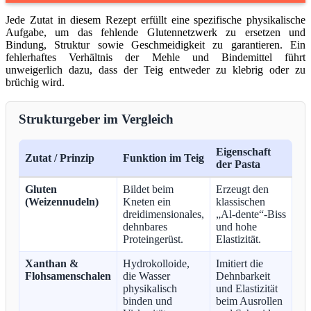
Jede Zutat in diesem Rezept erfüllt eine spezifische physikalische
Aufgabe, um das fehlende Glutennetzwerk zu ersetzen und
Bindung, Struktur sowie Geschmeidigkeit zu garantieren. Ein
fehlerhaftes Verhältnis der Mehle und Bindemittel führt
unweigerlich dazu, dass der Teig entweder zu klebrig oder zu
brüchig wird.
Strukturgeber im Vergleich
Eigenschaft
Zutat / Prinzip
Funktion im Teig
der Pasta
Gluten
Bildet beim
Erzeugt den
(Weizennudeln)
Kneten ein
klassischen
dreidimensionales,
„Al-dente“-Biss
dehnbares
und hohe
Proteingerüst.
Elastizität.
Xanthan &
Hydrokolloide,
Imitiert die
Flohsamenschalen
die Wasser
Dehnbarkeit
physikalisch
und Elastizität
binden und
beim Ausrollen