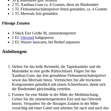
50
g
Maisstärke
gibt Struktur
2
TL
Xanthan-Gum
ca. 8 Gramm, dient als Bindemittel
1
TL
Flohsamenschalenpulver
feinst gemahlen, ca. 4 Gramm
1
TL
Meersalz
fein gemahlen
Flüssige Zutaten
3
Stück
Eier
Größe M, zimmertemperiert
1
EL
Olivenöl
kaltgepresst
2
EL
Wasser
lauwarm, bei Bedarf anpassen
Anleitungen
Sieben Sie das helle Reismehl, die Tapiokastärke und die
Maisstärke in eine große Rührschüssel. Fügen Sie das
Xanthan-Gum, das fein gemahlene Flohsamenschalenpulver
sowie das Meersalz hinzu. Vermischen Sie alle trockenen
Komponenten gründlich mit einem Schneebesen, damit sich
die Bindemittel gleichmäßig verteilen.
Formen Sie eine Mulde in der Mitte der Mehlmischung.
Geben Sie die zimmertemperierten Eier und das Olivenöl
hinein. Verquirlen Sie die flüssigen Zutaten in der Mitte
vorsichtig mit einer Gabel und arbeiten Sie nach und nach das