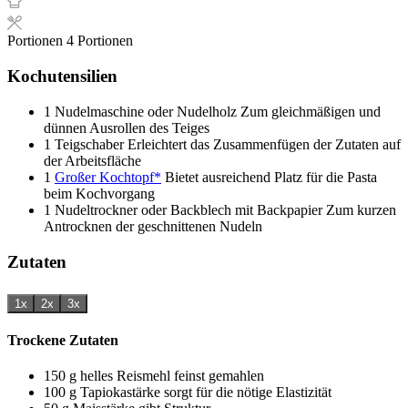
Portionen
4
Portionen
Kochutensilien
1 Nudelmaschine oder Nudelholz
Zum gleichmäßigen und
dünnen Ausrollen des Teiges
1 Teigschaber
Erleichtert das Zusammenfügen der Zutaten auf
der Arbeitsfläche
1
Großer Kochtopf*
Bietet ausreichend Platz für die Pasta
beim Kochvorgang
1 Nudeltrockner oder Backblech mit Backpapier
Zum kurzen
Antrocknen der geschnittenen Nudeln
Zutaten
1x
2x
3x
Trockene Zutaten
150
g
helles Reismehl
feinst gemahlen
100
g
Tapiokastärke
sorgt für die nötige Elastizität