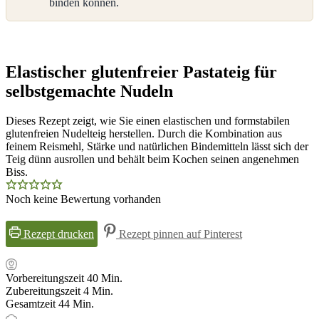
binden können.
Elastischer glutenfreier Pastateig für
selbstgemachte Nudeln
Dieses Rezept zeigt, wie Sie einen elastischen und formstabilen
glutenfreien Nudelteig herstellen. Durch die Kombination aus
feinem Reismehl, Stärke und natürlichen Bindemitteln lässt sich der
Teig dünn ausrollen und behält beim Kochen seinen angenehmen
Biss.
Noch keine Bewertung vorhanden
Rezept drucken
Rezept pinnen auf Pinterest
Minuten
Vorbereitungszeit
40
Min.
Minuten
Zubereitungszeit
4
Min.
Minuten
Gesamtzeit
44
Min.