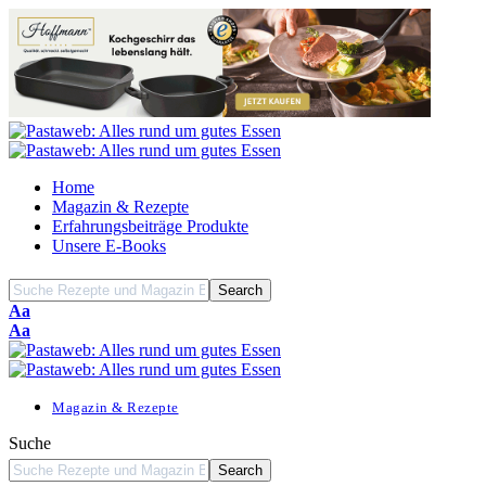
Home
Magazin & Rezepte
Erfahrungsbeiträge Produkte
Unsere E-Books
Font
Aa
Resizer
Font
Aa
Resizer
Magazin & Rezepte
Suche