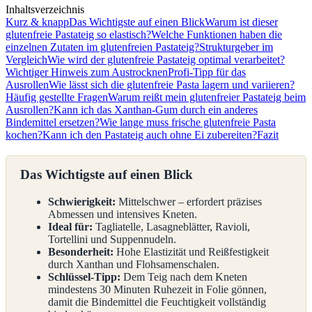
Inhaltsverzeichnis
Kurz & knapp
Das Wichtigste auf einen Blick
Warum ist dieser
glutenfreie Pastateig so elastisch?
Welche Funktionen haben die
einzelnen Zutaten im glutenfreien Pastateig?
Strukturgeber im
Vergleich
Wie wird der glutenfreie Pastateig optimal verarbeitet?
Wichtiger Hinweis zum Austrocknen
Profi-Tipp für das
Ausrollen
Wie lässt sich die glutenfreie Pasta lagern und variieren?
Häufig gestellte Fragen
Warum reißt mein glutenfreier Pastateig beim
Ausrollen?
Kann ich das Xanthan-Gum durch ein anderes
Bindemittel ersetzen?
Wie lange muss frische glutenfreie Pasta
kochen?
Kann ich den Pastateig auch ohne Ei zubereiten?
Fazit
Das Wichtigste auf einen Blick
Schwierigkeit:
Mittelschwer – erfordert präzises
Abmessen und intensives Kneten.
Ideal für:
Tagliatelle, Lasagneblätter, Ravioli,
Tortellini und Suppennudeln.
Besonderheit:
Hohe Elastizität und Reißfestigkeit
durch Xanthan und Flohsamenschalen.
Schlüssel-Tipp:
Dem Teig nach dem Kneten
mindestens 30 Minuten Ruhezeit in Folie gönnen,
damit die Bindemittel die Feuchtigkeit vollständig