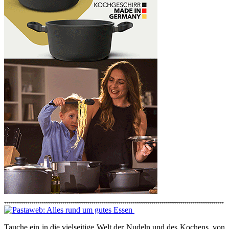
Tauche ein in die vielseitige Welt der Nudeln und des Kochens, von