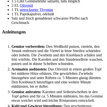
1.5
Liter
Gemüsebrühe
salzarm, falls möglich
2
EL
Olivenöl
1
TL
getrockneter Thymian
1
TL
Paprikapulver, edelsüß
Salz und frisch gemahlener schwarzer Pfeffer
nach
Geschmack
Anleitungen
Gemüse vorbereiten:
Den Weißkohl putzen, vierteln, den
Strunk entfernen und die Viertel in feine Streifen schneiden
oder hobeln. Die Zwiebeln und den Knoblauch schälen und
fein würfeln. Die Karotten und den Staudensellerie waschen,
putzen und in dünne Scheiben schneiden.
Aromaten andünsten:
Das Olivenöl in einem großen Topf
bei mittlerer Hitze erhitzen. Die gewürfelten Zwiebeln
hinzugeben und unter Rühren ca. 5 Minuten glasig dünsten.
Den Knoblauch hinzufügen und eine weitere Minute
mitdünsten, bis er duftet.
Gemüse anbraten:
Karotten und Selleriescheiben in den
Topf geben und für ca. 5 Minuten mitbraten, bis das Gemüse
etwas weicher wird und leichte Röstaromen entwickelt.
Kohl und Gewürze hinzufügen:
Den geschnittenen