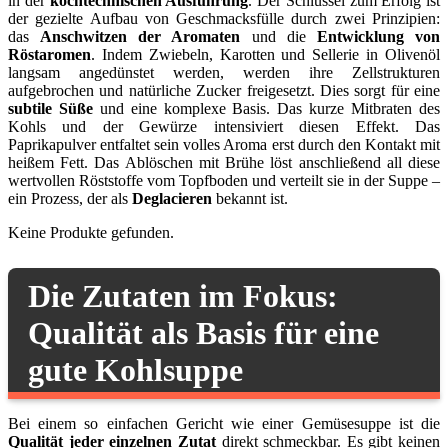
in der
kochtechnischen Ausführung
. Der Schlüssel zum Erfolg ist
der gezielte Aufbau von Geschmacksfülle durch zwei Prinzipien:
das
Anschwitzen der Aromaten
und die
Entwicklung von
Röstaromen
. Indem Zwiebeln, Karotten und Sellerie in Olivenöl
langsam angedünstet werden, werden ihre Zellstrukturen
aufgebrochen und natürliche Zucker freigesetzt. Dies sorgt für eine
subtile Süße
und eine komplexe Basis. Das kurze Mitbraten des
Kohls und der Gewürze intensiviert diesen Effekt. Das
Paprikapulver entfaltet sein volles Aroma erst durch den Kontakt mit
heißem Fett. Das Ablöschen mit Brühe löst anschließend all diese
wertvollen Röststoffe vom Topfboden und verteilt sie in der Suppe –
ein Prozess, der als
Deglacieren
bekannt ist.
Keine Produkte gefunden.
Die Zutaten im Fokus:
Qualität als Basis für eine
gute Kohlsuppe
Bei einem so einfachen Gericht wie einer Gemüsesuppe ist die
Qualität jeder einzelnen Zutat
direkt schmeckbar. Es gibt keinen