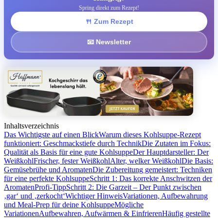
Spring direkt zum Rezept!
🍴 Zum Rezept
📧 Newsletter
Inhaltsverzeichnis
Das Wichtigste auf einen Blick
Warum dieses Kohlsuppe-Rezept
funktioniert: Geschmackstiefe durch Technik
Die Zutaten im Fokus:
Qualität als Basis für eine gute Kohlsuppe
Der Hauptdarsteller: Der
Weißkohl
Frischer, fester Weißkohl
Alter, welker Weißkohl
Die Basis:
Gemüsebrühe und Aromaten
Die Zubereitung gemeistert: Techniken
für eine perfekte Kohlsuppe
Schritt 1: Das korrekte Anschwitzen der
Aromaten
Profi-Tipp
Schritt 2: Die Garzeit – Der Punkt zwischen
‚gar‘ und ‚zerkocht‘
Wichtiger Hinweis
Variationen, Aufbewahrung
und Meal-Prep für deine Kohlsuppe
Mögliche
Variationen
Aufbewahren, Aufwärmen & Einfrieren
Häufig gestellte