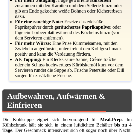
Für mehr Sättigung:
Füge gewürfelte
Kartoffeln
zusammen mit den Karotten und dem Sellerie hinzu oder
gib am Ende gekochte weiße Bohnen oder Kichererbsen
dazu.
Für eine rauchige Note:
Ersetze das edelsüße
Paprikapulver durch
geräuchertes Paprikapulver
oder
füge ein Lorbeerblatt während des Köchelns hinzu (vor
dem Servieren entfernen).
Für mehr Würze:
Eine Prise Kümmelsamen, mit den
Zwiebeln angedünstet, unterstreicht den Kohlgeschmack
positiv und kann die Verdauung fördern.
Als Topping:
Ein Klecks saure Sahne, Crème fraîche
oder ein Schuss hochwertiges Kürbiskernöl kurz vor dem
Servieren rundet die Suppe ab. Frische Petersilie oder Dill
sorgen für zusätzliche Frische.
Aufbewahren, Aufwärmen &
Einfrieren
Die Kohlsuppe eignet sich hervorragend für
Meal-Prep
. Im
Kühlschrank hält sie sich in einem luftdichten Behälter
bis zu 4
Tage
. Der Geschmack intensiviert sich oft sogar noch über Nacht.