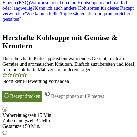
Fragen (FAQ)
Warum schmeckt meine Kohlsuppe manchmal fad
oder langweilig?
Kann ich auch andere Kohlsorten für dieses Rezept
verwenden?
Wie kann ich die Suppe sättigender und proteinreicher
gestalten?
Herzhafte Kohlsuppe mit Gemüse &
Kräutern
Diese herzhafte Kohlsuppe ist ein wärmendes Gericht, reich an
Gemüse und aromatischen Kräutern. Einfach zuzubereiten und ideal
für eine nahrhafte Mahlzeit an kühleren Tagen.
Noch keine Bewertung vorhanden
Rezept drucken
Rezept pinnen auf Pinterest
Minuten
Vorbereitungszeit
15
Min.
Minuten
Zubereitungszeit
35
Min.
Minuten
Gesamtzeit
50
Min.