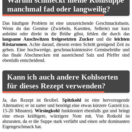
Warum schmeckt meine Kohlsuppe
manchmal fad oder langweilig?
Das häufigste Problem ist eine unzureichende Geschmacksbasis.
Wenn du das Gemüse (Zwiebeln, Karotten, Sellerie) nur kurz
anbrätst oder direkt in die Brühe gibst, fehlen die durch das
langsame Anschwitzen freigesetzten Zucker
und die
leichten
Röstaromen
. Achte darauf, diesem ersten Schritt genügend Zeit zu
geben. Eine hochwertige, geschmacksintensive Gemüsebrühe und
das finale Abschmecken mit ausreichend Salz und Pfeffer sind
ebenfalls entscheidend.
Kann ich auch andere Kohlsorten
für dieses Rezept verwenden?
Ja, das Rezept ist flexibel.
Spitzkohl
ist eine hervorragende
Alternative; er ist zarter und benötigt eine etwas kürzere Garzeit (ca.
15-20 Minuten).
Wirsingkohl
funktioniert ebenfalls gut und bringt
eine etwas kräftigere, würzigere Note mit. Von Rotkohl ist
abzuraten, da er die Suppe stark verfärbt und einen sehr dominanten
Eigengeschmack hat.