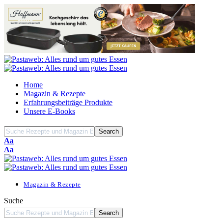
Home
Magazin & Rezepte
Erfahrungsbeiträge Produkte
Unsere E-Books
Font
Aa
Resizer
Font
Aa
Resizer
Magazin & Rezepte
Suche