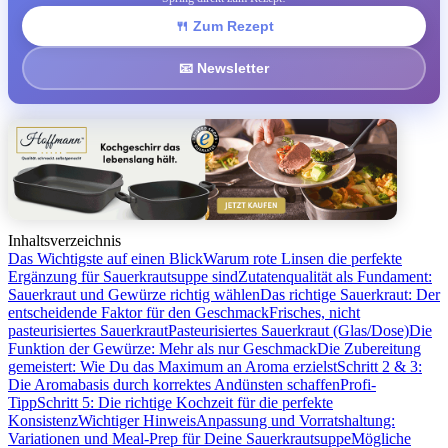
🍴 Zum Rezept
📧 Newsletter
Inhaltsverzeichnis
Das Wichtigste auf einen Blick
Warum rote Linsen die perfekte
Ergänzung für Sauerkrautsuppe sind
Zutatenqualität als Fundament:
Sauerkraut und Gewürze richtig wählen
Das richtige Sauerkraut: Der
entscheidende Faktor für den Geschmack
Frisches, nicht
pasteurisiertes Sauerkraut
Pasteurisiertes Sauerkraut (Glas/Dose)
Die
Funktion der Gewürze: Mehr als nur Geschmack
Die Zubereitung
gemeistert: Wie Du das Maximum an Aroma erzielst
Schritt 2 & 3:
Die Aromabasis durch korrektes Andünsten schaffen
Profi-
Tipp
Schritt 5: Die richtige Kochzeit für die perfekte
Konsistenz
Wichtiger Hinweis
Anpassung und Vorratshaltung:
Variationen und Meal-Prep für Deine Sauerkrautsuppe
Mögliche