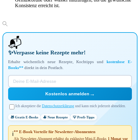
Konsistenz erreicht ist.
📬
✨
Verpasse keine Rezepte mehr!
Erhalte wöchentlich neue Rezepte, Kochtipps und
kostenlose E-
Books**
direkt in dein Postfach.
→
Kostenlos anmelden
Ich akzeptiere die
Datenschutzerklärung
und kann mich jederzeit abmelden.
🎁 Gratis E-Books
🍝 Neue Rezepte
💡 Profi-Tipps
** E-Book Vorteile für Newsletter-Abonnenten
ℹ️
Als Newsletter-Abonnent erhältst du exklusive Mini-E-Books
1 Monat vor