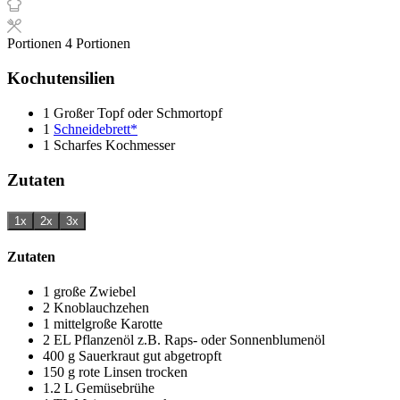
Portionen
4
Portionen
Kochutensilien
1 Großer Topf oder Schmortopf
1
Schneidebrett*
1 Scharfes Kochmesser
Zutaten
1x
2x
3x
Zutaten
1
große Zwiebel
2
Knoblauchzehen
1
mittelgroße Karotte
2
EL
Pflanzenöl
z.B. Raps- oder Sonnenblumenöl
400
g
Sauerkraut
gut abgetropft
150
g
rote Linsen
trocken
1.2
L
Gemüsebrühe