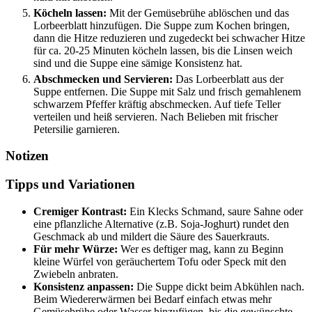
Köcheln lassen:
Mit der Gemüsebrühe ablöschen und das
Lorbeerblatt hinzufügen. Die Suppe zum Kochen bringen,
dann die Hitze reduzieren und zugedeckt bei schwacher Hitze
für ca. 20-25 Minuten köcheln lassen, bis die Linsen weich
sind und die Suppe eine sämige Konsistenz hat.
Abschmecken und Servieren:
Das Lorbeerblatt aus der
Suppe entfernen. Die Suppe mit Salz und frisch gemahlenem
schwarzem Pfeffer kräftig abschmecken. Auf tiefe Teller
verteilen und heiß servieren. Nach Belieben mit frischer
Petersilie garnieren.
Notizen
Tipps und Variationen
Cremiger Kontrast:
Ein Klecks Schmand, saure Sahne oder
eine pflanzliche Alternative (z.B. Soja-Joghurt) rundet den
Geschmack ab und mildert die Säure des Sauerkrauts.
Für mehr Würze:
Wer es deftiger mag, kann zu Beginn
kleine Würfel von geräuchertem Tofu oder Speck mit den
Zwiebeln anbraten.
Konsistenz anpassen:
Die Suppe dickt beim Abkühlen nach.
Beim Wiedererwärmen bei Bedarf einfach etwas mehr
Gemüsebrühe oder Wasser hinzufügen, bis die gewünschte