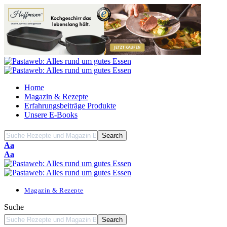
Home
Magazin & Rezepte
Erfahrungsbeiträge Produkte
Unsere E-Books
Font
Aa
Resizer
Font
Aa
Resizer
Magazin & Rezepte
Suche