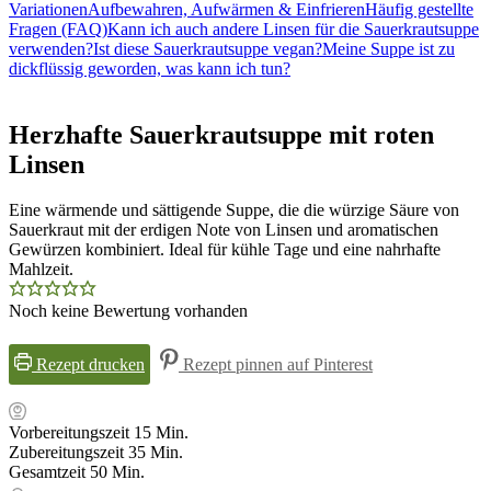
Variationen
Aufbewahren, Aufwärmen & Einfrieren
Häufig gestellte
Fragen (FAQ)
Kann ich auch andere Linsen für die Sauerkrautsuppe
verwenden?
Ist diese Sauerkrautsuppe vegan?
Meine Suppe ist zu
dickflüssig geworden, was kann ich tun?
Herzhafte Sauerkrautsuppe mit roten
Linsen
Eine wärmende und sättigende Suppe, die die würzige Säure von
Sauerkraut mit der erdigen Note von Linsen und aromatischen
Gewürzen kombiniert. Ideal für kühle Tage und eine nahrhafte
Mahlzeit.
Noch keine Bewertung vorhanden
Rezept drucken
Rezept pinnen auf Pinterest
Minuten
Vorbereitungszeit
15
Min.
Minuten
Zubereitungszeit
35
Min.
Minuten
Gesamtzeit
50
Min.