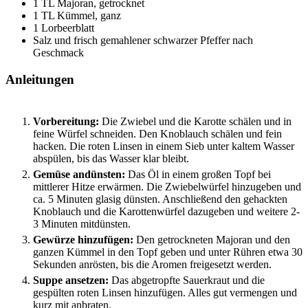
1
TL
Majoran, getrocknet
1
TL
Kümmel, ganz
1
Lorbeerblatt
Salz und frisch gemahlener schwarzer Pfeffer
nach
Geschmack
Anleitungen
Vorbereitung:
Die Zwiebel und die Karotte schälen und in
feine Würfel schneiden. Den Knoblauch schälen und fein
hacken. Die roten Linsen in einem Sieb unter kaltem Wasser
abspülen, bis das Wasser klar bleibt.
Gemüse andünsten:
Das Öl in einem großen Topf bei
mittlerer Hitze erwärmen. Die Zwiebelwürfel hinzugeben und
ca. 5 Minuten glasig dünsten. Anschließend den gehackten
Knoblauch und die Karottenwürfel dazugeben und weitere 2-
3 Minuten mitdünsten.
Gewürze hinzufügen:
Den getrockneten Majoran und den
ganzen Kümmel in den Topf geben und unter Rühren etwa 30
Sekunden anrösten, bis die Aromen freigesetzt werden.
Suppe ansetzen:
Das abgetropfte Sauerkraut und die
gespülten roten Linsen hinzufügen. Alles gut vermengen und
kurz mit anbraten.