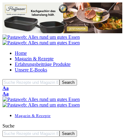
Home
Magazin & Rezepte
Erfahrungsbeiträge Produkte
Unsere E-Books
Font
Aa
Resizer
Font
Aa
Resizer
Magazin & Rezepte
Suche