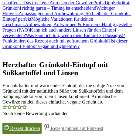
schaffen – Das trockene Anrösten der Gewürze
Profi-Tipp
Schritt 4:
Grünkohl richtig garen – Timing ist entscheidend
Wichtiger
Hinweis
Anpassungen und Aufbewahrung: So bleibt der Grünkohl-
Eintopf perfekt
Mögliche Variationen für deinen
Geschmack
Aufbewahren, Aufwärmen & Einfrieren
Häufig gestellte
Fragen (FAQ)
Kann ich auch andere Linsen für den Eintopf
verwenden?
Was kann ich tun, wenn mein Eintopf zu flüssig ist?
Funktioniert das Rezept auch mit gefrorenem Grünkohl?
Ist dieser
Grünkohl-Eintopf vegan und glutenfrei?
Herzhafter Grünkohl-Eintopf mit
Süßkartoffel und Linsen
Ein nahrhafter und wärmender Eintopf, der die erdige Note von
Grünkohl mit der natürlichen Süße von Süßkartoffeln und dem
Sättigungsfaktor von roten Linsen kombiniert. Aromatische
Gewürze runden dieses einfache, vegane Gericht ab.
Noch keine Bewertung vorhanden
Rezept drucken
Rezept pinnen auf Pinterest