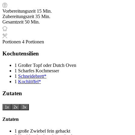
Minuten
Vorbereitungszeit
15
Min.
Minuten
Zubereitungszeit
35
Min.
Minuten
Gesamtzeit
50
Min.
Portionen
4
Portionen
Kochutensilien
1 Großer Topf oder Dutch Oven
1 Scharfes Kochmesser
1
Schneidebrett*
1
Kochlöffel*
Zutaten
1x
2x
3x
Zutaten
1
große Zwiebel
fein gehackt