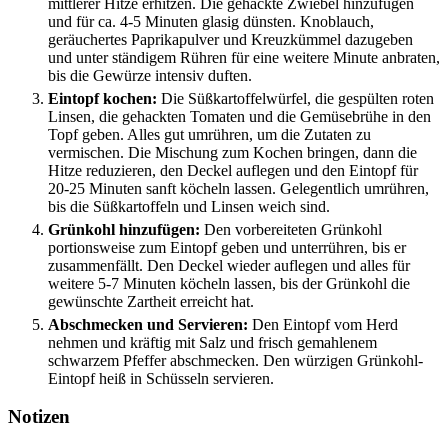
mittlerer Hitze erhitzen. Die gehackte Zwiebel hinzufügen
und für ca. 4-5 Minuten glasig dünsten. Knoblauch,
geräuchertes Paprikapulver und Kreuzkümmel dazugeben
und unter ständigem Rühren für eine weitere Minute anbraten,
bis die Gewürze intensiv duften.
Eintopf kochen:
Die Süßkartoffelwürfel, die gespülten roten
Linsen, die gehackten Tomaten und die Gemüsebrühe in den
Topf geben. Alles gut umrühren, um die Zutaten zu
vermischen. Die Mischung zum Kochen bringen, dann die
Hitze reduzieren, den Deckel auflegen und den Eintopf für
20-25 Minuten sanft köcheln lassen. Gelegentlich umrühren,
bis die Süßkartoffeln und Linsen weich sind.
Grünkohl hinzufügen:
Den vorbereiteten Grünkohl
portionsweise zum Eintopf geben und unterrühren, bis er
zusammenfällt. Den Deckel wieder auflegen und alles für
weitere 5-7 Minuten köcheln lassen, bis der Grünkohl die
gewünschte Zartheit erreicht hat.
Abschmecken und Servieren:
Den Eintopf vom Herd
nehmen und kräftig mit Salz und frisch gemahlenem
schwarzem Pfeffer abschmecken. Den würzigen Grünkohl-
Eintopf heiß in Schüsseln servieren.
Notizen