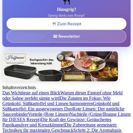
🍴
Hungrig?
Spring direkt zum Rezept!
🍴 Zum Rezept
📧 Newsletter
Inhaltsverzeichnis
Das Wichtigste auf einen Blick
Warum dieser Eintopf ohne Mehl
oder Sahne perfekt sämig wird
Die Zutaten im Fokus: Wie
Grünkohl, Süßkartoffel und Linsen harmonieren
Grünkohl und
Süßkartoffel: Ein ausgewogenes Duo
Rote Linsen: Der natürliche
Saucenbinder
Vorteile (Rote Linsen)
Nachteile (Grüne/Braune Linsen
für DIESES Rezept)
Die Kraft der Gewürze: Geräuchertes
Paprikapulver und Kreuzkümmel
Die Zubereitung gemeistert:
Techniken für maximalen Geschmack
Schritt 2: Die Aromabasis