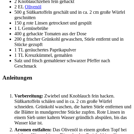
2
Knoblauchzehen
fein gehackt
2
EL
Olivenöl
500
g
Süßkartoffeln
geschält und in ca. 2 cm große Würfel
geschnitten
150
g
rote Linsen
getrocknet und gespült
1
L
Gemüsebrühe
400
g
gehackte Tomaten
aus der Dose
200
g
frischer Grünkohl
gewaschen, Stiele entfernt und in
Stücke gezupft
1
TL
geräuchertes Paprikapulver
1
TL
Kreuzkümmel, gemahlen
Salz und frisch gemahlener schwarzer Pfeffer
nach
Geschmack
Anleitungen
Vorbereitung:
Zwiebel und Knoblauch fein hacken.
Süßkartoffeln schälen und in ca. 2 cm große Würfel
schneiden. Grünkohl waschen, die harten Stiele entfernen und
die Blätter in mundgerechte Stücke zupfen. Rote Linsen in
einem Sieb unter kaltem Wasser gründlich abspülen, bis das
Wasser klar ist.
Aromen entfalten:
Das Olivenöl in einem großen Topf bei