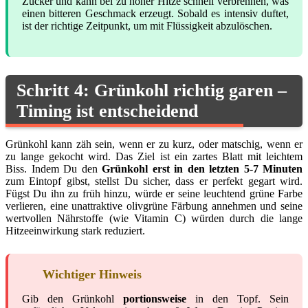
Zucker und kann bei zu hoher Hitze schnell verbrennen, was
einen bitteren Geschmack erzeugt. Sobald es intensiv duftet,
ist der richtige Zeitpunkt, um mit Flüssigkeit abzulöschen.
Schritt 4: Grünkohl richtig garen –
Timing ist entscheidend
Grünkohl kann zäh sein, wenn er zu kurz, oder matschig, wenn er
zu lange gekocht wird. Das Ziel ist ein zartes Blatt mit leichtem
Biss. Indem Du den
Grünkohl erst in den letzten 5-7 Minuten
zum Eintopf gibst, stellst Du sicher, dass er perfekt gegart wird.
Fügst Du ihn zu früh hinzu, würde er seine leuchtend grüne Farbe
verlieren, eine unattraktive olivgrüne Färbung annehmen und seine
wertvollen Nährstoffe (wie Vitamin C) würden durch die lange
Hitzeeinwirkung stark reduziert.
Wichtiger Hinweis
Gib den Grünkohl
portionsweise
in den Topf. Sein