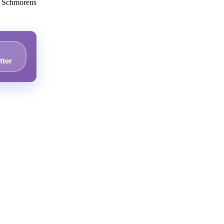
s Schmorens
tter