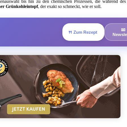
atenauswahl bis hin zu den chemischen Prozessen, die während de
her Grünkohleintopf
, der exakt so schmeckt, wie er soll.
📧
🍴 Zum Rezept
Newsle