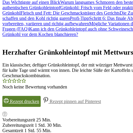
Das Wichtigste auf einen Blick
Warum langsames Schmoren den besten
authentischen Grünkohleintopf
Grünkohl: Frisch vom Feld oder prakti
Grünkohl
Fleisch und Fett: Die Geschmacksträger des Gerichts
Die Zu
schaffen und den Kohl richtig garen
Profi-Tipp
Schritt 6: Das finale 
vorbereiten, variieren und richtig aufbewahren
Mögliche Variationen d
Fragen (FAQ)
Kann ich den Grünkohleintopf auch ohne Schweinesch
Grünkohl vor dem Kochen blanchieren?
Herzhafter Grünkohleintopf mit Mettwurs
Ein klassischer, deftiger Grünkohleintopf, der mit würziger Mettwurst
für kalte Tage und wärmt von innen. Die leichte Süße der Kartoffel
Geschmackskombination.
Noch keine Bewertung vorhanden
Rezept drucken
Rezept pinnen auf Pinterest
Minuten
Vorbereitungszeit
25
Min.
Stunde
Minuten
Zubereitungszeit
1
Std.
30
Min.
Stunde
Minuten
Gesamtzeit
1
Std.
55
Min.