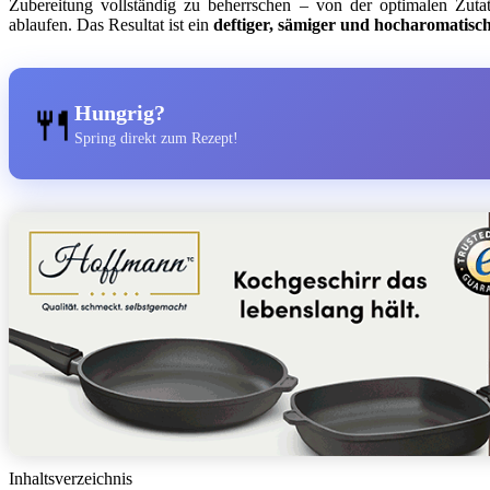
Zubereitung vollständig zu beherrschen – von der optimalen Zut
ablaufen. Das Resultat ist ein
deftiger, sämiger und hocharomatisc
🍴
Hungrig?
Spring direkt zum Rezept!
Inhaltsverzeichnis