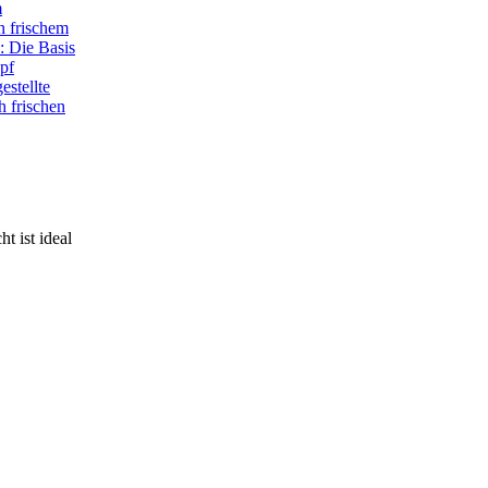
m
n frischem
3: Die Basis
pf
estellte
h frischen
t ist ideal