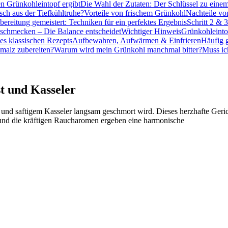
 Grünkohleintopf ergibt
Die Wahl der Zutaten: Der Schlüssel zu eine
sch aus der Tiefkühltruhe?
Vorteile von frischem Grünkohl
Nachteile vo
bereitung gemeistert: Techniken für ein perfektes Ergebnis
Schritt 2 & 
Abschmecken – Die Balance entscheidet
Wichtiger Hinweis
Grünkohleinto
es klassischen Rezepts
Aufbewahren, Aufwärmen & Einfrieren
Häufig g
malz zubereiten?
Warum wird mein Grünkohl manchmal bitter?
Muss ic
t und Kasseler
 und saftigem Kasseler langsam geschmort wird. Dieses herzhafte Gerich
n und die kräftigen Raucharomen ergeben eine harmonische