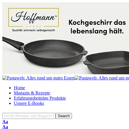
Home
Magazin & Rezepte
Erfahrungsbeiträge Produkte
Unsere E-Books
Font
Aa
Resizer
Font
Aa