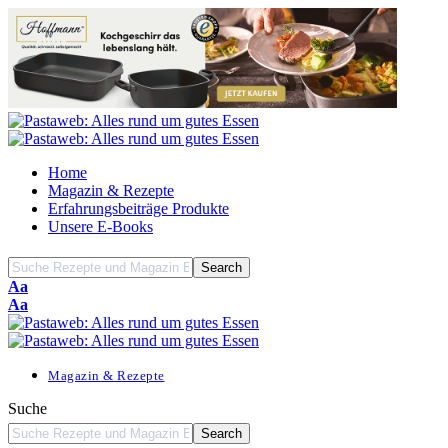
Home
Magazin & Rezepte
Erfahrungsbeiträge Produkte
Unsere E-Books
Font
Aa
Resizer
Font
Aa
Resizer
Magazin & Rezepte
Suche