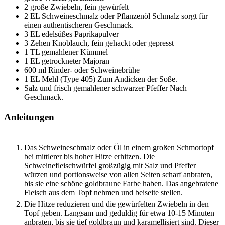
2
große Zwiebeln, fein gewürfelt
2
EL
Schweineschmalz oder Pflanzenöl
Schmalz sorgt für
einen authentischeren Geschmack.
3
EL
edelsüßes Paprikapulver
3
Zehen
Knoblauch, fein gehackt oder gepresst
1
TL
gemahlener Kümmel
1
EL
getrockneter Majoran
600
ml
Rinder- oder Schweinebrühe
1
EL
Mehl (Type 405)
Zum Andicken der Soße.
Salz und frisch gemahlener schwarzer Pfeffer
Nach
Geschmack.
Anleitungen
Das Schweineschmalz oder Öl in einem großen Schmortopf
bei mittlerer bis hoher Hitze erhitzen. Die
Schweinefleischwürfel großzügig mit Salz und Pfeffer
würzen und portionsweise von allen Seiten scharf anbraten,
bis sie eine schöne goldbraune Farbe haben. Das angebratene
Fleisch aus dem Topf nehmen und beiseite stellen.
Die Hitze reduzieren und die gewürfelten Zwiebeln in den
Topf geben. Langsam und geduldig für etwa 10-15 Minuten
anbraten, bis sie tief goldbraun und karamellisiert sind. Dieser