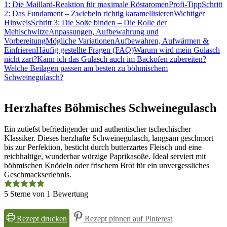
1: Die Maillard-Reaktion für maximale Röstaromen
Profi-Tipp
Schritt
2: Das Fundament – Zwiebeln richtig karamellisieren
Wichtiger
Hinweis
Schritt 3: Die Soße binden – Die Rolle der
Mehlschwitze
Anpassungen, Aufbewahrung und
Vorbereitung
Mögliche Variationen
Aufbewahren, Aufwärmen &
Einfrieren
Häufig gestellte Fragen (FAQ)
Warum wird mein Gulasch
nicht zart?
Kann ich das Gulasch auch im Backofen zubereiten?
Welche Beilagen passen am besten zu böhmischem
Schweinegulasch?
Herzhaftes Böhmisches Schweinegulasch
Ein zutiefst befriedigender und authentischer tschechischer
Klassiker. Dieses herzhafte Schweinegulasch, langsam geschmort
bis zur Perfektion, besticht durch butterzartes Fleisch und eine
reichhaltige, wunderbar würzige Paprikasoße. Ideal serviert mit
böhmischen Knödeln oder frischem Brot für ein unvergessliches
Geschmackserlebnis.
5
Sterne von 1 Bewertung
Rezept drucken
Rezept pinnen auf Pinterest