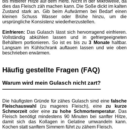
bis mittlerer Hitze auf dem Herd. Nicht in der Mikrowelle, da
dies das Fleisch zäh machen kann. Die Soße dickt im kalten
Zustand stark an. Gib beim Aufwärmen bei Bedarf einen
kleinen Schuss Wasser oder Brühe hinzu, um die
ursprüngliche Konsistenz wiederherzustellen.
Einfrieren:
Das Gulasch lässt sich hervorragend einfrieren.
Vollständig abkühlen lassen und in gefriergeeigneten
Behältern portionieren. So ist es bis zu
3 Monate
haltbar.
Langsam im Kühlschrank auftauen lassen und wie oben
beschrieben erwärmen.
Häufig gestellte Fragen (FAQ)
Warum wird mein Gulasch nicht zart?
Die häufigsten Gründe für zähes Gulasch sind eine
falsche
Fleischauswahl
(zu mageres Fleisch), eine
zu kurze
Schmorzeit
oder eine
zu hohe Schmortemperatur
. Das
Fleisch benötigt mindestens 90 Minuten bei sanfter Hitze,
damit sich das Kollagen in Gelatine umwandeln kann.
Kochen statt sanftem Simmern führt zu zähem Fleisch.