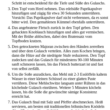
Schritt ist entscheidend für die Tiefe und Süße des Gulaschs.
Den Topf vom Herd nehmen. Das edelsüße Paprikapulver
hinzufügen und zügig für etwa 30 Sekunden unterrühren.
Vorsicht: Das Paprikapulver darf nicht verbrennen, da es sonst
bitter wird. Den gemahlenen Kümmel ebenfalls unterrühren.
Das angebratene Fleisch zurück in den Topf geben. Den
gehackten Knoblauch hinzufügen und alles gut vermischen.
Mit der Brühe ablöschen, dabei den Bratensatz vom
Topfboden kratzen.
Den getrockneten Majoran zwischen den Händen zerreiben
und über dem Gulasch verteilen. Alles zum Kochen bringen,
dann die Hitze auf die niedrigste Stufe reduzieren. Den Topf
zudecken und das Gulasch für mindestens 90-100 Minuten
sanft schmoren lassen, bis das Fleisch butterzart ist und fast
von selbst zerfällt.
Um die Soße anzudicken, das Mehl mit 2-3 Esslöffeln kaltem
Wasser in einer kleinen Schüssel zu einer glatten Paste
verrühren. Diese Mehlschwitze langsam unter Rühren in das
köchelnde Gulasch einrühren. Weitere 5 Minuten köcheln
lassen, bis die Soße die gewünschte sämige Konsistenz
erreicht hat.
Das Gulasch final mit Salz und Pfeffer abschmecken. Heiß
servieren, am besten mit traditionellen böhmischen Knödeln