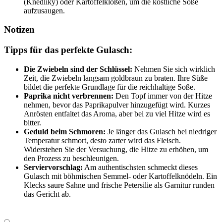
(Knedlíky) oder Kartoffelklößen, um die köstliche Soße
aufzusaugen.
Notizen
Tipps für das perfekte Gulasch:
Die Zwiebeln sind der Schlüssel:
Nehmen Sie sich wirklich
Zeit, die Zwiebeln langsam goldbraun zu braten. Ihre Süße
bildet die perfekte Grundlage für die reichhaltige Soße.
Paprika nicht verbrennen:
Den Topf immer von der Hitze
nehmen, bevor das Paprikapulver hinzugefügt wird. Kurzes
Anrösten entfaltet das Aroma, aber bei zu viel Hitze wird es
bitter.
Geduld beim Schmoren:
Je länger das Gulasch bei niedriger
Temperatur schmort, desto zarter wird das Fleisch.
Widerstehen Sie der Versuchung, die Hitze zu erhöhen, um
den Prozess zu beschleunigen.
Serviervorschlag:
Am authentischsten schmeckt dieses
Gulasch mit böhmischen Semmel- oder Kartoffelknödeln. Ein
Klecks saure Sahne und frische Petersilie als Garnitur runden
das Gericht ab.