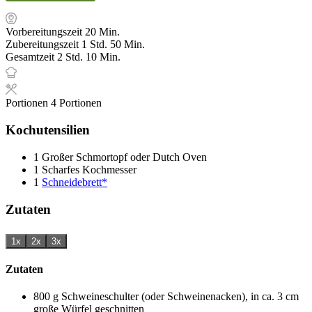
Minuten
Vorbereitungszeit
20
Min.
Stunde
Minuten
Zubereitungszeit
1
Std.
50
Min.
Stunden
Minuten
Gesamtzeit
2
Std.
10
Min.
Portionen
4
Portionen
Kochutensilien
1 Großer Schmortopf oder Dutch Oven
1 Scharfes Kochmesser
1
Schneidebrett*
Zutaten
1x
2x
3x
Zutaten
800
g
Schweineschulter (oder Schweinenacken), in ca. 3 cm
große Würfel geschnitten