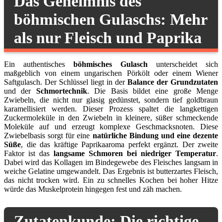
Das Geheimnis des
böhmischen Gulaschs: Mehr
als nur Fleisch und Paprika
Ein authentisches
böhmisches Gulasch
unterscheidet sich
maßgeblich von einem ungarischen Pörkölt oder einem Wiener
Saftgulasch. Der Schlüssel liegt in der
Balance der Grundzutaten
und der
Schmortechnik
. Die Basis bildet eine große Menge
Zwiebeln, die nicht nur glasig gedünstet, sondern tief goldbraun
karamellisiert werden. Dieser Prozess spaltet die langkettigen
Zuckermoleküle in den Zwiebeln in kleinere, süßer schmeckende
Moleküle auf und erzeugt komplexe Geschmacksnoten. Diese
Zwiebelbasis sorgt für eine
natürliche Bindung und eine dezente
Süße
, die das kräftige Paprikaaroma perfekt ergänzt. Der zweite
Faktor ist das
langsame Schmoren bei niedriger Temperatur
.
Dabei wird das Kollagen im Bindegewebe des Fleisches langsam in
weiche Gelatine umgewandelt. Das Ergebnis ist butterzartes Fleisch,
das nicht trocken wird. Ein zu schnelles Kochen bei hoher Hitze
würde das Muskelprotein hingegen fest und zäh machen.
Zutatenkunde: Die richtige