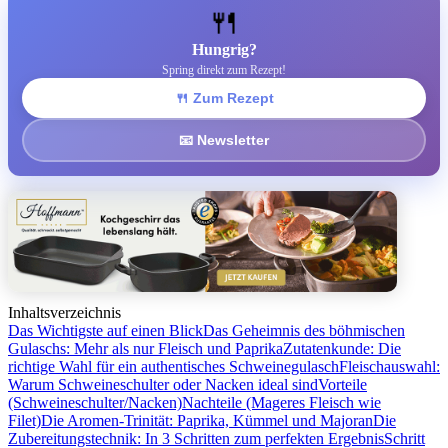
🍴
Hungrig?
Spring direkt zum Rezept!
🍴 Zum Rezept
📧 Newsletter
Inhaltsverzeichnis
Das Wichtigste auf einen Blick
Das Geheimnis des böhmischen
Gulaschs: Mehr als nur Fleisch und Paprika
Zutatenkunde: Die
richtige Wahl für ein authentisches Schweinegulasch
Fleischauswahl:
Warum Schweineschulter oder Nacken ideal sind
Vorteile
(Schweineschulter/Nacken)
Nachteile (Mageres Fleisch wie
Filet)
Die Aromen-Trinität: Paprika, Kümmel und Majoran
Die
Zubereitungstechnik: In 3 Schritten zum perfekten Ergebnis
Schritt