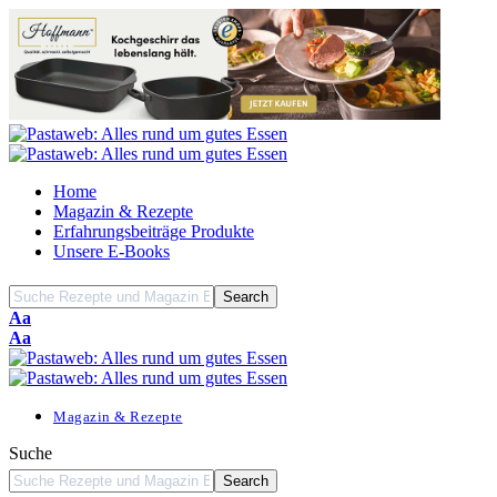
Home
Magazin & Rezepte
Erfahrungsbeiträge Produkte
Unsere E-Books
Font
Aa
Resizer
Font
Aa
Resizer
Magazin & Rezepte
Suche