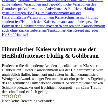
aufbewahren: Variationen und Tipps
Mögliche Variationen des
Grundrezepts
Aufbewahren, Aufwärmen & Einfrieren
Häufig
gestellte Fragen (FAQ) zum Kaiserschmarrn aus der
Heißluftfritteuse
Warum wird mein Kaiserschmarrn nicht fluffig,
sondern fest?
Kann ich den Kaiserschmarrn auch ohne spezielle
Form in der Heißluftfritteuse machen?
Kann ich den Kaiserschmarrn
auch ohne Zucker zubereiten?
Funktioniert das Rezept mit jeder
Heißluftfritteuse?
Himmlischer Kaiserschmarrn aus der
Heißluftfritteuse: Fluffig & Goldbraun
Entdecken Sie die moderne Art, den alpenländischen Klassiker
zuzubereiten! Dieser Kaiserschmarrn aus der Heißluftfritteuse wird
unglaublich fluffig, innen zart und außen herrlich karamellisiert.
Weniger Aufwand, weniger Fett und ein absolut perfektes Ergebnis,
das an gemütliche Hüttenabende erinnert. Serviert mit einer dicken
Schicht Puderzucker und fruchtigem Kompott – ein süßer Traum,
der schnell und einfach gelingt.
Noch keine Bewertung vorhanden