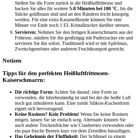
Stellen Sie die Form zurück in die Heißluftfritteuse und
backen Sie alles für weitere
5-8 Minuten bei 180 °C
, bis die
Stücke goldbraun sind und an den Rändern leicht knusprig
werden. Für eine extra Karamellkruste können Sie eine
Minute vor Ende noch 1 EL Kristallzucker darüber streuen.
Servieren:
Nehmen Sie den fertigen Kaiserschmarrn aus der
Fritteuse, stäuben Sie ihn großzügig mit Puderzucker ein und
servieren Sie ihn sofort. Traditionell wird er mit Apfelmus,
Zwetschgenröster oder anderem Fruchtkompott gereicht.
Notizen
Tipps für den perfekten Heißluftfritteusen-
Kaiserschmarrn:
Die richtige Form:
Achten Sie darauf, eine Form zu
verwenden, die hitzebeständig ist und bei der die heiße Luft
noch gut zirkulieren kann. Eine runde Silikon-Kuchenform
eignet sich hervorragend.
Keine Rosinen? Kein Problem!
Wenn Sie keine Rosinen
mögen, lassen Sie sie einfach weg. Alternativ können Sie
auch andere Trockenfrüchte wie Cranberries verwenden oder
ein paar frische Beeren kurz vor dem Zerreißen hinzufügen.
Das Geheimnis der Fluffigkeit:
Der Schlüssel zu einem