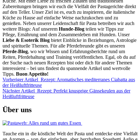
Küche. Mit einer Liebe zu frischen Zutaten und traditionellen
Zubereitungen bringen wir euch die Vielfalt der Pastagerichte direkt
auf den Teller. Unser Ziel ist es, euch zu inspirieren, die italienische
Küche zu Hause auf einfache Weise nachzukochen und zu
genießen. Neben unserer Leidenschaft für Pasta betreiben wir auch
weitere Blogs: Auf unserem
Hunde-Blog
teilen wir Tipps zur
Pflege, Ernährung und dem Zusammenleben mit Hunden. Unser
Liebe & Esoterik Blog
bietet Einblicke in Beziehungen, Astrologie
und spirituelle Themen. Für alle Pferdefreunde gibt es unseren
Pferde-Blog
, wo wir Wissen und Erfahrungsberichte rund um
Reiten, Pferdehaltung und Training veröffentlichen. Egal, ob du auf
der Suche nach neuen Rezepten bist oder dich für andere Themen
interessierst – bei uns findest du spannende Artikel und wertvolle
Tipps.
Buon Appetito!
Vorheriger Artikel
Rezept: Aromatisches mediterranes Ciabatta aus
der Heißluftfritteuse
Nächster Artikel
Rezept: Perfekt knusprige Gänsekeulen aus der
Heißluftfritteuse
Über uns
Tauche ein in die köstliche Welt der Pasta und entdecke eine Vielfalt
an Aromen – von der einfachen, aber herzhaften Spaghetti Aglio e