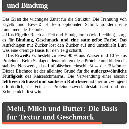
und Bindung
Das
Ei
ist die wichtigste Zutat für die Struktur. Die Trennung von
Eigelb und Eiweiß ist kein optionaler Schritt, sondern eine
fundamentale Technik.
–
Das Eigelb:
Reich an Fett und Emulgatoren (wie Lecithin), sorgt
es für
Bindung, Geschmack und eine satte gelbe Farbe
. Das
Aufschlagen mit Zucker löst den Zucker auf und umschließt Luft,
was eine cremige Basis für den Teig schafft.
–
Das Eiweiß:
Es besteht zu etwa 90 % aus Wasser und 10 % aus
Proteinen. Beim Schlagen denaturieren diese Proteine und bilden ein
stabiles Netzwerk, das Luftbläschen einschließt – der
Eischnee
.
Dieser Eischnee ist der alleinige Grund für die
außergewöhnliche
Fluffigkeit
des Kaiserschmarrns. Die Verwendung einer absolut
fettfreien Schüssel und sauberen Rührbesen
ist hierfür zwingend
erforderlich, da Fett das Proteinnetzwerk destabilisiert und der
Schnee nicht fest wird.
Mehl, Milch und Butter: Die Basis
für Textur und Geschmack