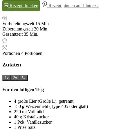
Rezept drucken
Rezept pinnen auf Pinterest
Minuten
Vorbereitungszeit
15
Min.
Minuten
Zubereitungszeit
20
Min.
Minuten
Gesamtzeit
35
Min.
Portionen
4
Portionen
Zutaten
1x
2x
3x
Für den luftigen Teig
4
große Eier (Größe L), getrennt
150
g
Weizenmehl (Type 405 oder glatt)
250
ml
Vollmilch
40
g
Kristallzucker
1
Pck.
Vanillezucker
1
Prise
Salz