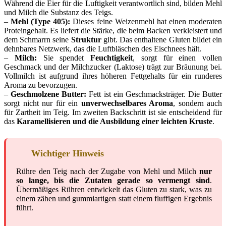
Während die Eier für die Luftigkeit verantwortlich sind, bilden Mehl
und Milch die Substanz des Teigs.
–
Mehl (Type 405):
Dieses feine Weizenmehl hat einen moderaten
Proteingehalt. Es liefert die Stärke, die beim Backen verkleistert und
dem Schmarrn seine
Struktur
gibt. Das enthaltene Gluten bildet ein
dehnbares Netzwerk, das die Luftbläschen des Eischnees hält.
–
Milch:
Sie spendet
Feuchtigkeit
, sorgt für einen vollen
Geschmack und der Milchzucker (Laktose) trägt zur Bräunung bei.
Vollmilch ist aufgrund ihres höheren Fettgehalts für ein runderes
Aroma zu bevorzugen.
–
Geschmolzene Butter:
Fett ist ein Geschmacksträger. Die Butter
sorgt nicht nur für ein
unverwechselbares Aroma
, sondern auch
für Zartheit im Teig. Im zweiten Backschritt ist sie entscheidend für
das
Karamellisieren und die Ausbildung einer leichten Kruste
.
Wichtiger Hinweis
Rühre den Teig nach der Zugabe von Mehl und Milch
nur
so lange, bis die Zutaten gerade so vermengt sind
.
Übermäßiges Rühren entwickelt das Gluten zu stark, was zu
einem zähen und gummiartigen statt einem fluffigen Ergebnis
führt.