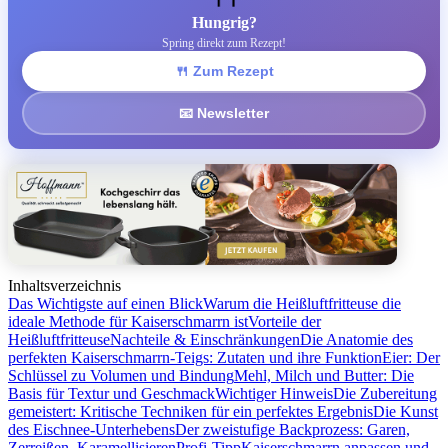
Hungrig?
Spring direkt zum Rezept!
🍴 Zum Rezept
📧 Newsletter
Inhaltsverzeichnis
Das Wichtigste auf einen Blick
Warum die Heißluftfritteuse die
ideale Methode für Kaiserschmarrn ist
Vorteile der
Heißluftfritteuse
Nachteile & Einschränkungen
Die Anatomie des
perfekten Kaiserschmarrn-Teigs: Zutaten und ihre Funktion
Eier: Der
Schlüssel zu Volumen und Bindung
Mehl, Milch und Butter: Die
Basis für Textur und Geschmack
Wichtiger Hinweis
Die Zubereitung
gemeistert: Kritische Techniken für ein perfektes Ergebnis
Die Kunst
des Eischnee-Unterhebens
Der zweistufige Backprozess: Garen,
Zerreißen, Karamellisieren
Profi-Tipp
Kaiserschmarrn anpassen und