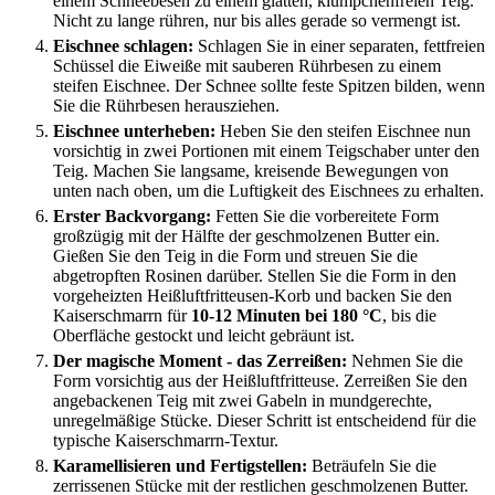
einem Schneebesen zu einem glatten, klümpchenfreien Teig.
Nicht zu lange rühren, nur bis alles gerade so vermengt ist.
Eischnee schlagen:
Schlagen Sie in einer separaten, fettfreien
Schüssel die Eiweiße mit sauberen Rührbesen zu einem
steifen Eischnee. Der Schnee sollte feste Spitzen bilden, wenn
Sie die Rührbesen herausziehen.
Eischnee unterheben:
Heben Sie den steifen Eischnee nun
vorsichtig in zwei Portionen mit einem Teigschaber unter den
Teig. Machen Sie langsame, kreisende Bewegungen von
unten nach oben, um die Luftigkeit des Eischnees zu erhalten.
Erster Backvorgang:
Fetten Sie die vorbereitete Form
großzügig mit der Hälfte der geschmolzenen Butter ein.
Gießen Sie den Teig in die Form und streuen Sie die
abgetropften Rosinen darüber. Stellen Sie die Form in den
vorgeheizten Heißluftfritteusen-Korb und backen Sie den
Kaiserschmarrn für
10-12 Minuten bei 180 °C
, bis die
Oberfläche gestockt und leicht gebräunt ist.
Der magische Moment - das Zerreißen:
Nehmen Sie die
Form vorsichtig aus der Heißluftfritteuse. Zerreißen Sie den
angebackenen Teig mit zwei Gabeln in mundgerechte,
unregelmäßige Stücke. Dieser Schritt ist entscheidend für die
typische Kaiserschmarrn-Textur.
Karamellisieren und Fertigstellen:
Beträufeln Sie die
zerrissenen Stücke mit der restlichen geschmolzenen Butter.